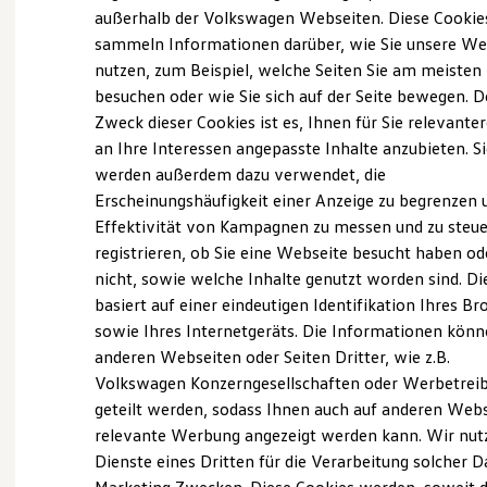
Elektrofahrzeugkonzepte
außerhalb der Volkswagen Webseiten. Diese Cookie
ID. EVERY1
sammeln Informationen darüber, wie Sie unsere We
Reichweite
nutzen, zum Beispiel, welche Seiten Sie am meisten
Reichweite der ID. Modelle
Reichweite im Winter
besuchen oder wie Sie sich auf der Seite bewegen. D
Probefahrt vereinbaren
Rekuperation
Zweck dieser Cookies ist es, Ihnen für Sie relevante
Laden
an Ihre Interessen angepasste Inhalte anzubieten. S
Laden unterwegs
Laden Zuhause
werden außerdem dazu verwendet, die
Ladestationen finden
Erscheinungshäufigkeit einer Anzeige zu begrenzen 
Ladezeitensimulator
Fahrzeugangebot anfordern
Effektivität von Kampagnen zu messen und zu steue
Batterie
Sicherheit
registrieren, ob Sie eine Webseite besucht haben od
Garantie und Lebensdauer
nicht, sowie welche Inhalte genutzt worden sind. Di
Nachhaltigkeit
basiert auf einer eindeutigen Identifikation Ihres B
Technologie
Kosten und Kauf
sowie Ihres Internetgeräts. Die Informationen kön
Servicetermin buchen
Verbrauchskosten
anderen Webseiten oder Seiten Dritter, wie z.B.
Kaufoptionen
Volkswagen Konzerngesellschaften oder Werbetrei
E-Auto-Förderung
Software und Konnektivität
geteilt werden, sodass Ihnen auch auf anderen Web
Die ID. Software 6
relevante Werbung angezeigt werden kann. Wir nut
ID. Software Versionen und Updates
Serviceanfrage stellen
Dienste eines Dritten für die Verarbeitung solcher D
Digitale Extras
Schnittstellen zu Ihrem ID.