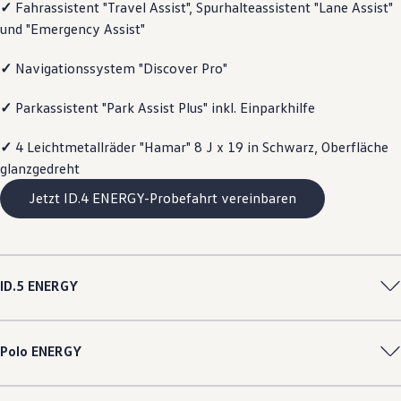
✓
Fahrassistent "Travel Assist", Spurhalteassistent "Lane Assist"
Magazin
und "Emergency Assist"
Lifestyle
Transport
Familie
✓
Navigationssystem "Discover Pro"
Elektromobilität
Volkswagen R
✓
Parkassistent "Park Assist Plus" inkl. Einparkhilfe
Pannen- und Unfallhilfe
Volkswagen Kundenbetreuung
✓
4 Leichtmetallräder "Hamar" 8 J x 19 in Schwarz, Oberfläche
glanzgedreht
Jetzt ID.4 ENERGY-Probefahrt vereinbaren
ID.5
ENERGY
Polo
ENERGY