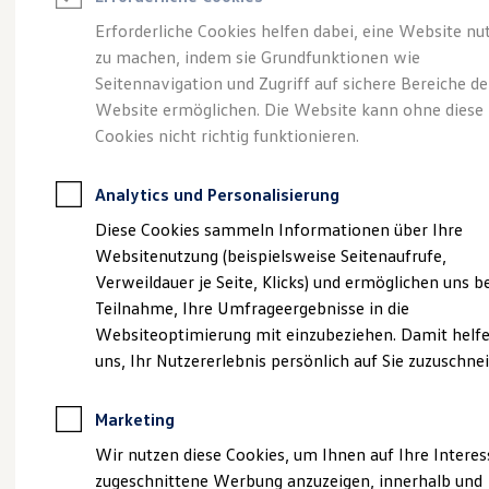
Reifenpakete
Leasing
Erforderliche Cookies helfen dabei, eine Website nu
Leasing-Angebote
zu machen, indem sie Grundfunktionen wie
Die ENERGY
Gebrauchtwagen Leasing
Seitennavigation und Zugriff auf sichere Bereiche de
Junge Gebrauchtwagen-Leasing
Elektroauto Leasing
Website ermöglichen. Die Website kann ohne diese
Sondermodelle
Kleinwagen-Leasing
Cookies nicht richtig funktionieren.
Leasing ohne Anzahlung
Finanzierung
Autokredit mit Schlussrate
Analytics und Personalisierung
Versicherungen und Garantien
Kfz-Versicherung
Diese Cookies sammeln Informationen über Ihre
Restschuldversicherungen
Websitenutzung (beispielsweise Seitenaufrufe,
Garantien
Verweildauer je Seite, Klicks) und ermöglichen uns b
Wartungsverträge
Geschäftskunden
Teilnahme, Ihre Umfrageergebnisse in die
Professional Class bei Volkswagen
Websiteoptimierung mit einzubeziehen. Damit helfe
Großkunden
uns, Ihr Nutzererlebnis persönlich auf Sie zuzuschne
Behörden
Direktkunden
Sonderfahrzeuge
Marketing
Anpfiff zum Gewinn
Elektromobilität
(
Impressum & Rechtliches
)
Wir nutzen diese Cookies, um Ihnen auf Ihre Intere
Elektroautos
zugeschnittene Werbung anzuzeigen, innerhalb und
ID. Tutorials