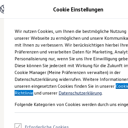
Modelle und Konfigurator
Cookie Einstellungen
Konfigurator
Modelle vergleichen
Konfiguration laden
Zum
Zum
Autosuche
Wir nutzen Cookies, um Ihnen die bestmögliche Nutzung
Hauptinhalt
Footer
Elektroautos
springen
springen
unserer Webseite zu ermöglichen und unsere Kommunika
ENERGY Sondermodelle
Nutzfahrzeuge
mit Ihnen zu verbessern. Wir berücksichtigen hierbei Ihr
SUV und CUV
Präferenzen und verarbeiten Daten für Marketing, Analyt
Familienautos
Personalisierung nur, wenn Sie uns Ihre Einwilligung gebe
Kombis
Kompaktwagen
Diese können Sie jederzeit mit Wirkung für die Zukunft i
Sportwagen
Cookie Manager (Meine Präferenzen verwalten) in der
Schnell verfügbare Fahrzeuge
Angebote und Produkte
Datenschutzerklärung widerrufen. Weitere Informatione
Aktuelle Angebote
unseren eingesetzten Cookies finden Sie in unserer
Cooki
E-Auto-Förderung
Richtlinie
und unserer
Datenschutzerklärung
.
Volkswagen Marktplatz
Die ENERGY Sondermodelle
Folgende Kategorien von Cookies werden durch uns einge
Junge Gebrauchtwagen und Gebrauchtwagen
Volkswagen Zertifizierte Gebrauchtwagen
Elektromobilität bei Gebrauchtwagen
Zubehör- und Serviceangebote
Saisonangebote
Erforderliche Cookies