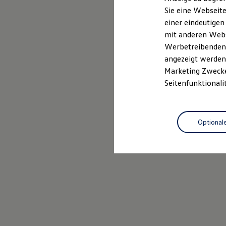
Elektrofahrzeugkonzepte
Sie eine Webseite
ID. EVERY1
Probefahrt vereinbaren
einer eindeutigen
Reichweite
Reichweite der ID. Modelle
mit anderen Webse
Reichweite im Winter
Werbetreibenden,
Rekuperation
angezeigt werden 
Laden
Laden unterwegs
Marketing Zwecken
Laden Zuhause
Seitenfunktionali
Ladestationen finden
Ladezeitensimulator
Batterie
Sicherheit
Optional
Garantie und Lebensdauer
Nachhaltigkeit
Technologie
Kosten und Kauf
Verbrauchskosten
Kaufoptionen
E-Auto-Förderung
Software und Konnektivität
Die ID. Software 6
ID. Software Versionen und Updates
Digitale Extras
Schnittstellen zu Ihrem ID.