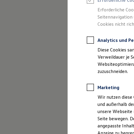
Erforderliche Co
Reifenpakete
Leasing
Erforderliche Coo
Leasing-Angebote
Seitennavigation 
(
Impressum & Rechtliches
)
Gebrauchtwagen Leasing
Cookies nicht rich
Junge Gebrauchtwagen-Leasing
Elektroauto Leasing
Kleinwagen-Leasing
Analytics und Pe
Leasing ohne Anzahlung
Finanzierung
Diese Cookies sa
Autokredit mit Schlussrate
Versicherungen und Garantien
Verweildauer je S
Kfz-Versicherung
Websiteoptimierun
Restschuldversicherungen
zuzuschneiden.
Garantien
Wartungsverträge
Geschäftskunden
Marketing
Professional Class bei Volkswagen
Großkunden
Wir nutzen diese 
Behörden
und außerhalb de
Direktkunden
Sonderfahrzeuge
unsere Webseite n
Anpfiff zum Gewinn
Seite bewegen. De
Elektromobilität
angepasste Inhalt
Elektroautos
ID. Tutorials
Anzeige zu begren