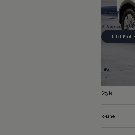
✓
Infotainment-
✓
App‑Connect
Jetzt Probe
Life
1
Style
R‑Line