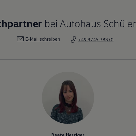
chpartner
bei Autohaus Schüler
E-Mail schreiben
+49 3745 78870
Beate Herziger