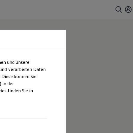
hen und unsere
 und verarbeiten Daten
. Diese können Sie
 in der
es finden Sie in