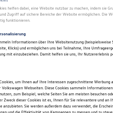
okies
kies helfen dabei, eine Website nutzbar zu machen, indem sie G
und Zugriff auf sichere Bereiche der Website ermöglichen. Die W
tig funktionieren.
rsonalisierung
mmeln Informationen über Ihre Websitenutzung (beispielsweise S
eite, Klicks) und ermöglichen uns bei Teilnahme, Ihre Umfrageerge
g mit einzubeziehen. Damit helfen sie uns, Ihr Nutzererlebnis pe
Cookies, um Ihnen auf Ihre Interessen zugeschnittene Werbung a
r Volkswagen Webseiten. Diese Cookies sammeln Informationen 
utzen, zum Beispiel, welche Seiten Sie am meisten besuchen oder
r Zweck dieser Cookies ist es, Ihnen für Sie relevantere und an I
e anzubieten. Sie werden außerdem dazu verwendet, die Erschein
zen und die Effektivität von Kampagnen zu messen und zu steuern