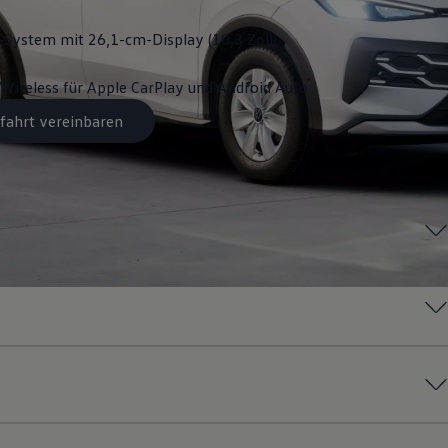
System mit 26,1-cm-Display (10,3 Zoll)
Wireless für Apple
CarPlay
und
Android
Auto
fahrt vereinbaren