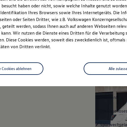
 besucht haben oder nicht, sowie welche Inhalte genutzt worden s
Fahrzeugangebot
Servi
anfordern
 Identifikation Ihres Browsers sowie Ihres Internetgeräts. Die 
iten oder Seiten Dritter, wie z.B. Volkswagen Konzerngesellsch
 geteilt werden, sodass Ihnen auch auf anderen Webseiten rel
kann. Wir nutzen die Dienste eines Dritten für die Verarbeitung 
. Diese Cookies werden, soweit dies zweckdienlich ist, oftmals
Trend
täten von Dritten verlinkt.
Trend
e Cookies ablehnen
Alle zulass
Ausstattung mit
✓
LED-Scheinwe
✓
Klimaanlage "
✓
Schlüssellose
✓
Spurwechselas