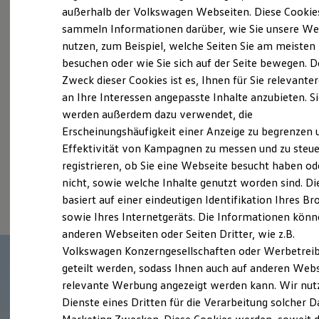
Elektrofahrzeugkonzepte
außerhalb der Volkswagen Webseiten. Diese Cookie
Probefahrt vereinbaren
ID. EVERY1
sammeln Informationen darüber, wie Sie unsere We
Reichweite
nutzen, zum Beispiel, welche Seiten Sie am meisten
Reichweite der ID. Modelle
Reichweite im Winter
besuchen oder wie Sie sich auf der Seite bewegen. D
Rekuperation
Zweck dieser Cookies ist es, Ihnen für Sie relevante
Laden
an Ihre Interessen angepasste Inhalte anzubieten. S
Fahrzeugangebot anfordern
Laden unterwegs
Laden Zuhause
werden außerdem dazu verwendet, die
Ladestationen finden
Erscheinungshäufigkeit einer Anzeige zu begrenzen 
Ladezeitensimulator
Effektivität von Kampagnen zu messen und zu steue
Batterie
Sicherheit
registrieren, ob Sie eine Webseite besucht haben od
Garantie und Lebensdauer
Serviceanfrage stellen
nicht, sowie welche Inhalte genutzt worden sind. Di
Nachhaltigkeit
basiert auf einer eindeutigen Identifikation Ihres B
Technologie
Kosten und Kauf
sowie Ihres Internetgeräts. Die Informationen kön
Verbrauchskosten
anderen Webseiten oder Seiten Dritter, wie z.B.
Kaufoptionen
Volkswagen Konzerngesellschaften oder Werbetrei
E-Auto-Förderung
Software und Konnektivität
geteilt werden, sodass Ihnen auch auf anderen Web
Die ID. Software 6
relevante Werbung angezeigt werden kann. Wir nut
ID. Software Versionen und Updates
Dienste eines Dritten für die Verarbeitung solcher D
Digitale Extras
Schnittstellen zu Ihrem ID.