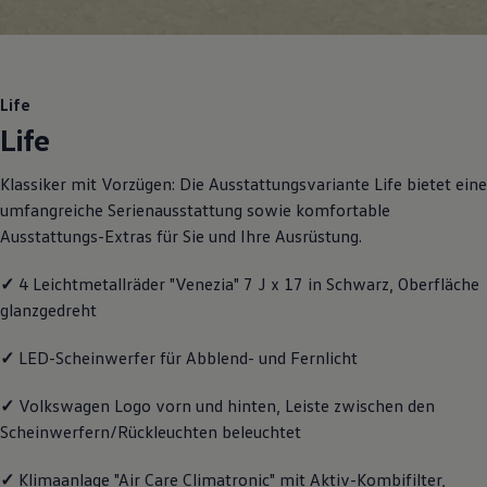
Motorenöl und Flüssigkeiten
Räder und Reifen
Pannen- und Unfallhilfe
Economy Service
Volkswagen Teile
Life
Zubehör
Life
Modellspezifisches Zubehör
Schutz und Pflege
Transport
Klassiker mit Vorzügen: Die Ausstattungsvariante Life bietet eine
Entertainment und Elektronik
umfangreiche Serienausstattung sowie komfortable
Individualisieren
Wallbox und Ladekabel
Ausstattungs-Extras für Sie und Ihre Ausrüstung.
Digitale Extras
Dienste für Ihr Modell finden
✓
4 Leichtmetallräder "Venezia" 7 J x 17 in Schwarz, Oberfläche
Volkswagen Apps, Login und Shop
glanzgedreht
Handy und Fahrzeug verbinden
Updates für Software, Karten und Radio
Über Ihr Auto
✓
LED-Scheinwerfer für Abblend- und Fernlicht
Vorgängermodelle
Kundeninformationen
✓
Volkswagen
Logo vorn und hinten, Leiste zwischen den
Volkswagen Kundenbetreuung
Warn- und Kontrollleuchten
Scheinwerfern/Rückleuchten beleuchtet
Assistenzsysteme
Digitale Betriebsanleitung
✓
Klimaanlage "Air Care Climatronic" mit Aktiv-Kombifilter,
Live Beratung