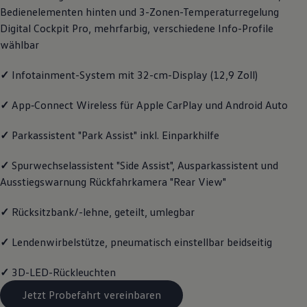
Bedienelementen hinten und 3-Zonen-Temperaturregelung
Magazin
Lifestyle
Digital Cockpit Pro, mehrfarbig, verschiedene Info-Profile
Transport
wählbar
Familie
Elektromobilität
Volkswagen R
✓
Infotainment-System mit 32-cm-Display (12,9 Zoll)
Pannen- und Unfallhilfe
Volkswagen Kundenbetreuung
✓
App‑Connect
Wireless für Apple
CarPlay
und
Android
Auto
✓
Parkassistent "Park Assist" inkl. Einparkhilfe
✓
Spurwechselassistent "Side Assist", Ausparkassistent und
Ausstiegswarnung Rückfahrkamera "Rear View"
✓
Rücksitzbank/-lehne, geteilt, umlegbar
✓
Lendenwirbelstütze, pneumatisch einstellbar beidseitig
✓
3D-LED-Rückleuchten
Jetzt Probefahrt vereinbaren