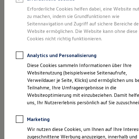
Reifenpakete
Leasing
Erforderliche Cookies helfen dabei, eine Website nu
Leasing-Angebote
zu machen, indem sie Grundfunktionen wie
Mehr Raum für alle(s).
Gebrauchtwagen Leasing
Seitennavigation und Zugriff auf sichere Bereiche de
Junge Gebrauchtwagen-Leasing
Elektroauto Leasing
Website ermöglichen. Die Website kann ohne diese
Der Tayron.
Kleinwagen-Leasing
Cookies nicht richtig funktionieren.
Leasing ohne Anzahlung
Finanzierung
Autokredit mit Schlussrate
Analytics und Personalisierung
Versicherungen und Garantien
Kfz-Versicherung
Diese Cookies sammeln Informationen über Ihre
Restschuldversicherungen
Websitenutzung (beispielsweise Seitenaufrufe,
Garantien
Verweildauer je Seite, Klicks) und ermöglichen uns b
Wartungsverträge
Geschäftskunden
Teilnahme, Ihre Umfrageergebnisse in die
Professional Class bei Volkswagen
Websiteoptimierung mit einzubeziehen. Damit helfe
Großkunden
uns, Ihr Nutzererlebnis persönlich auf Sie zuzuschne
Behörden
(
Impressum & Rechtliches
)
Direktkunden
Sonderfahrzeuge
Marketing
Anpfiff zum Gewinn
Elektromobilität
Wir nutzen diese Cookies, um Ihnen auf Ihre Intere
Elektroautos
zugeschnittene Werbung anzuzeigen, innerhalb und
ID. Tutorials