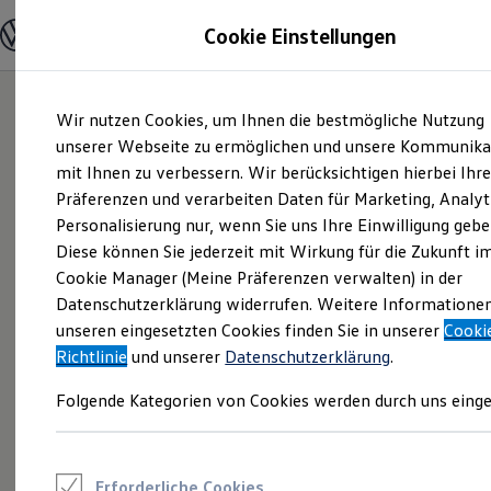
Modelle und Konfigurator
Cookie Einstellungen
Konfigurator
Modelle vergleichen
Konfiguration laden
Zum
Zum
Autosuche
Wir nutzen Cookies, um Ihnen die bestmögliche Nutzung
Hauptinhalt
Footer
Elektroautos
springen
springen
unserer Webseite zu ermöglichen und unsere Kommunika
ENERGY Sondermodelle
Nutzfahrzeuge
mit Ihnen zu verbessern. Wir berücksichtigen hierbei Ihr
SUV und CUV
Präferenzen und verarbeiten Daten für Marketing, Analyt
Familienautos
Personalisierung nur, wenn Sie uns Ihre Einwilligung gebe
Kombis
Kompaktwagen
Diese können Sie jederzeit mit Wirkung für die Zukunft i
Sportwagen
Cookie Manager (Meine Präferenzen verwalten) in der
Schnell verfügbare Fahrzeuge
Angebote und Produkte
Datenschutzerklärung widerrufen. Weitere Informatione
Aktuelle Angebote
unseren eingesetzten Cookies finden Sie in unserer
Cooki
E-Auto-Förderung
Richtlinie
und unserer
Datenschutzerklärung
.
Volkswagen Marktplatz
Die ENERGY Sondermodelle
Folgende Kategorien von Cookies werden durch uns einge
Junge Gebrauchtwagen und Gebrauchtwagen
Volkswagen Zertifizierte Gebrauchtwagen
Elektromobilität bei Gebrauchtwagen
Zubehör- und Serviceangebote
Saisonangebote
Erforderliche Cookies