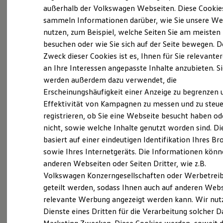
Probefahrt vereinbaren
Elektrofahrzeugkonzepte
außerhalb der Volkswagen Webseiten. Diese Cookie
ID. EVERY1
sammeln Informationen darüber, wie Sie unsere We
Reichweite
nutzen, zum Beispiel, welche Seiten Sie am meisten
Reichweite der ID. Modelle
Reichweite im Winter
besuchen oder wie Sie sich auf der Seite bewegen. D
Rekuperation
Zweck dieser Cookies ist es, Ihnen für Sie relevante
Fahrzeugangebot anfordern
Laden
an Ihre Interessen angepasste Inhalte anzubieten. S
Laden unterwegs
Laden Zuhause
werden außerdem dazu verwendet, die
Ladestationen finden
Erscheinungshäufigkeit einer Anzeige zu begrenzen 
Ladezeitensimulator
Effektivität von Kampagnen zu messen und zu steue
Batterie
Servicetermin buchen
Sicherheit
registrieren, ob Sie eine Webseite besucht haben od
Garantie und Lebensdauer
nicht, sowie welche Inhalte genutzt worden sind. Di
Nachhaltigkeit
basiert auf einer eindeutigen Identifikation Ihres B
Technologie
Kosten und Kauf
sowie Ihres Internetgeräts. Die Informationen kön
Verbrauchskosten
anderen Webseiten oder Seiten Dritter, wie z.B.
Serviceanfrage stellen
Kaufoptionen
Volkswagen Konzerngesellschaften oder Werbetrei
E-Auto-Förderung
Software und Konnektivität
geteilt werden, sodass Ihnen auch auf anderen Web
Die ID. Software 6
relevante Werbung angezeigt werden kann. Wir nut
ID. Software Versionen und Updates
Dienste eines Dritten für die Verarbeitung solcher D
Details des Golf
Digitale Extras
Schnittstellen zu Ihrem ID.