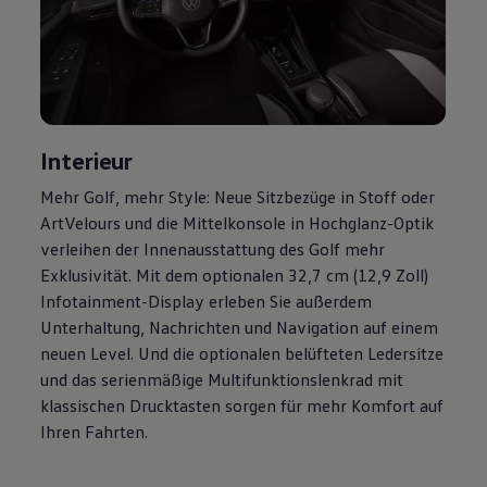
Magazin
Lifestyle
Transport
Familie
Elektromobilität
Volkswagen R
Pannen- und Unfallhilfe
Volkswagen Kundenbetreuung
Interieur
Mehr
Golf
, mehr Style: Neue Sitzbezüge in Stoff oder
ArtVelours und die Mittelkonsole in Hochglanz-Optik
verleihen der Innenausstattung des
Golf
mehr
Exklusivität. Mit dem optionalen 32,7 cm (12,9 Zoll)
Infotainment-Display erleben Sie außerdem
Unterhaltung, Nachrichten und Navigation auf einem
neuen Level. Und die optionalen belüfteten Ledersitze
und das serienmäßige Multifunktionslenkrad mit
klassischen Drucktasten sorgen für mehr Komfort auf
Ihren Fahrten.