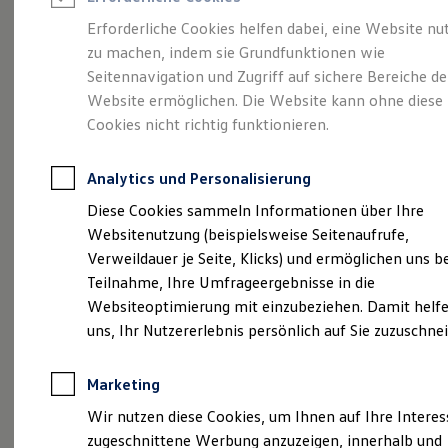
Reifenpakete
Leasing
Erforderliche Cookies helfen dabei, eine Website nu
Leasing-Angebote
zu machen, indem sie Grundfunktionen wie
Eine Klasse für sich.
Gebrauchtwagen Leasing
Seitennavigation und Zugriff auf sichere Bereiche de
Junge Gebrauchtwagen-Leasing
Elektroauto Leasing
Website ermöglichen. Die Website kann ohne diese
Der Golf.
Kleinwagen-Leasing
Cookies nicht richtig funktionieren.
Leasing ohne Anzahlung
Finanzierung
Autokredit mit Schlussrate
Analytics und Personalisierung
Versicherungen und Garantien
Kfz-Versicherung
Diese Cookies sammeln Informationen über Ihre
Restschuldversicherungen
Websitenutzung (beispielsweise Seitenaufrufe,
Garantien
Verweildauer je Seite, Klicks) und ermöglichen uns b
Wartungsverträge
Geschäftskunden
Teilnahme, Ihre Umfrageergebnisse in die
Professional Class bei Volkswagen
Websiteoptimierung mit einzubeziehen. Damit helfe
Großkunden
(
Impressum & Rechtliches
)
uns, Ihr Nutzererlebnis persönlich auf Sie zuzuschne
Behörden
Direktkunden
Sonderfahrzeuge
Marketing
Anpfiff zum Gewinn
Elektromobilität
Wir nutzen diese Cookies, um Ihnen auf Ihre Intere
Elektroautos
zugeschnittene Werbung anzuzeigen, innerhalb und
ID. Tutorials