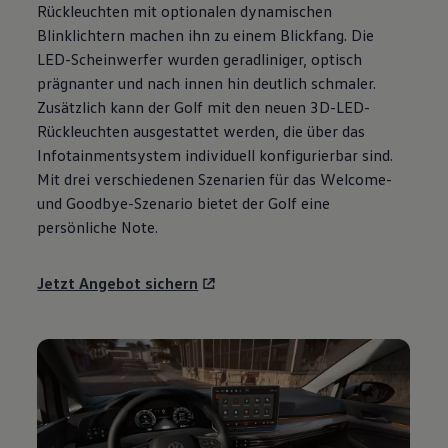
Rückleuchten mit optionalen dynamischen
Motorenöl und Flüssigkeiten
Räder und Reifen
Blinklichtern machen ihn zu einem Blickfang. Die
Pannen- und Unfallhilfe
LED-Scheinwerfer wurden geradliniger, optisch
Economy Service
prägnanter und nach innen hin deutlich schmaler.
Volkswagen Teile
Zubehör
Zusätzlich kann der
Golf
mit den neuen 3D-LED-
Modellspezifisches Zubehör
Rückleuchten ausgestattet werden, die über das
Schutz und Pflege
Infotainmentsystem individuell konfigurierbar sind.
Transport
Entertainment und Elektronik
Mit drei verschiedenen Szenarien für das Welcome-
Individualisieren
und Goodbye-Szenario bietet der
Golf
eine
Wallbox und Ladekabel
persönliche Note.
Digitale Extras
Dienste für Ihr Modell finden
Volkswagen Apps, Login und Shop
Jetzt Angebot sichern
Handy und Fahrzeug verbinden
Updates für Software, Karten und Radio
Über Ihr Auto
Vorgängermodelle
Kundeninformationen
Volkswagen Kundenbetreuung
Warn- und Kontrollleuchten
Assistenzsysteme
Digitale Betriebsanleitung
Live Beratung