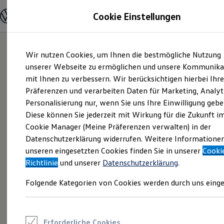
Modelle und Konfigurator
Cookie Einstellungen
Konfigurator
Modelle vergleichen
Konfiguration laden
Zum
Zum
Autosuche
Wir nutzen Cookies, um Ihnen die bestmögliche Nutzung
Hauptinhalt
Footer
Elektroautos
springen
springen
unserer Webseite zu ermöglichen und unsere Kommunika
ENERGY Sondermodelle
Nutzfahrzeuge
mit Ihnen zu verbessern. Wir berücksichtigen hierbei Ihr
SUV und CUV
Präferenzen und verarbeiten Daten für Marketing, Analyt
Familienautos
Personalisierung nur, wenn Sie uns Ihre Einwilligung gebe
Kombis
Kompaktwagen
Diese können Sie jederzeit mit Wirkung für die Zukunft i
Sportwagen
Cookie Manager (Meine Präferenzen verwalten) in der
Schnell verfügbare Fahrzeuge
Angebote und Produkte
Datenschutzerklärung widerrufen. Weitere Informatione
Aktuelle Angebote
unseren eingesetzten Cookies finden Sie in unserer
Cooki
E-Auto-Förderung
Richtlinie
und unserer
Datenschutzerklärung
.
Volkswagen Marktplatz
Die ENERGY Sondermodelle
Folgende Kategorien von Cookies werden durch uns einge
Junge Gebrauchtwagen und Gebrauchtwagen
Volkswagen Zertifizierte Gebrauchtwagen
Elektromobilität bei Gebrauchtwagen
Zubehör- und Serviceangebote
Saisonangebote
Erforderliche Cookies