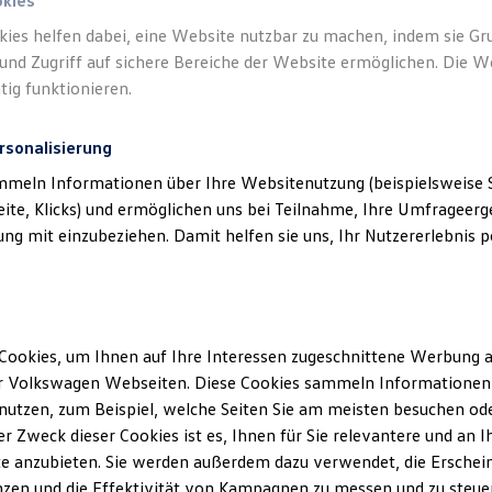
okies
kies helfen dabei, eine Website nutzbar zu machen, indem sie G
und Zugriff auf sichere Bereiche der Website ermöglichen. Die W
tig funktionieren.
rsonalisierung
mmeln Informationen über Ihre Websitenutzung (beispielsweise S
eite, Klicks) und ermöglichen uns bei Teilnahme, Ihre Umfrageerge
g mit einzubeziehen. Damit helfen sie uns, Ihr Nutzererlebnis pe
Cookies, um Ihnen auf Ihre Interessen zugeschnittene Werbung a
r Volkswagen Webseiten. Diese Cookies sammeln Informationen 
utzen, zum Beispiel, welche Seiten Sie am meisten besuchen oder
r Zweck dieser Cookies ist es, Ihnen für Sie relevantere und an I
e anzubieten. Sie werden außerdem dazu verwendet, die Erschein
Trend
zen und die Effektivität von Kampagnen zu messen und zu steuern