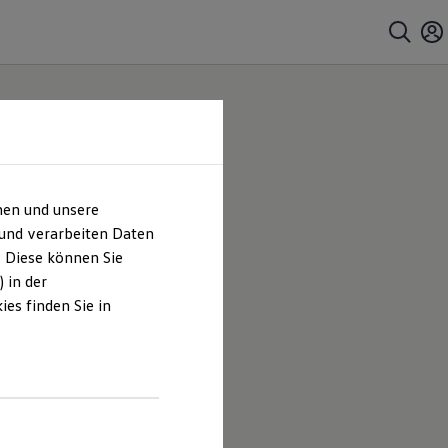
hen und unsere
 und verarbeiten Daten
. Diese können Sie
 in der
es finden Sie in