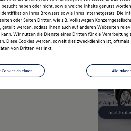
Trend
 besucht haben oder nicht, sowie welche Inhalte genutzt worden s
 Identifikation Ihres Browsers sowie Ihres Internetgeräts. Die 
Ausstattung mit
iten oder Seiten Dritter, wie z.B. Volkswagen Konzerngesellsch
 geteilt werden, sodass Ihnen auch auf anderen Webseiten rel
✓
LED-Scheinwe
kann. Wir nutzen die Dienste eines Dritten für die Verarbeitung 
. Diese Cookies werden, soweit dies zweckdienlich ist, oftmals
✓
Klimaanlage "
täten von Dritten verlinkt.
✓
Schlüssellose
e Cookies ablehnen
Alle zulass
✓
Spurwechselas
✓
Infotainment-
✓
App‑Connect
Jetzt Probe