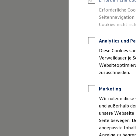
Erforderliche Co
Reifenpakete
Leasing
Erforderliche Coo
Leasing-Angebote
Seitennavigation 
(
Impressum & Rechtliches
)
Gebrauchtwagen Leasing
Cookies nicht rich
Junge Gebrauchtwagen-Leasing
Elektroauto Leasing
Kleinwagen-Leasing
Analytics und Pe
Leasing ohne Anzahlung
Finanzierung
Diese Cookies sa
Autokredit mit Schlussrate
Versicherungen und Garantien
Verweildauer je S
Kfz-Versicherung
Websiteoptimierun
Restschuldversicherungen
zuzuschneiden.
Garantien
Wartungsverträge
Geschäftskunden
Marketing
Professional Class bei Volkswagen
Großkunden
Wir nutzen diese 
Behörden
und außerhalb de
Direktkunden
Sonderfahrzeuge
unsere Webseite n
Anpfiff zum Gewinn
Seite bewegen. De
Elektromobilität
angepasste Inhalt
Elektroautos
ID. Tutorials
Anzeige zu begren