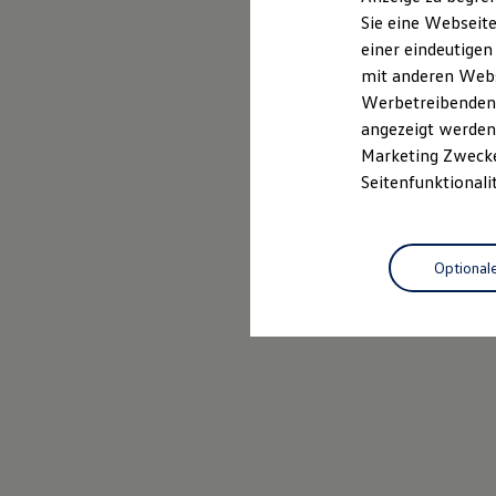
Elektrofahrzeugkonzepte
Sie eine Webseite
ID. EVERY1
einer eindeutigen
Reichweite
Reichweite der ID. Modelle
mit anderen Webse
Reichweite im Winter
Werbetreibenden,
Rekuperation
angezeigt werden 
Laden
Laden unterwegs
Marketing Zwecken
Laden Zuhause
Seitenfunktionali
Ladestationen finden
Ladezeitensimulator
Batterie
Sicherheit
Optional
Garantie und Lebensdauer
Nachhaltigkeit
Technologie
Kosten und Kauf
Verbrauchskosten
Kaufoptionen
E-Auto-Förderung
Software und Konnektivität
Die ID. Software 6
ID. Software Versionen und Updates
Digitale Extras
Schnittstellen zu Ihrem ID.