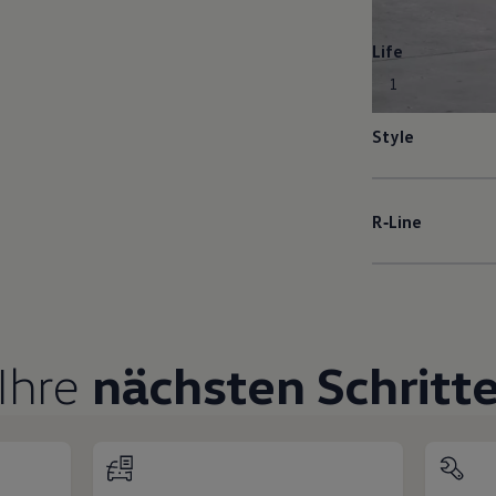
Life
1
Style
R‑Line
Ihre
nächsten Schritt