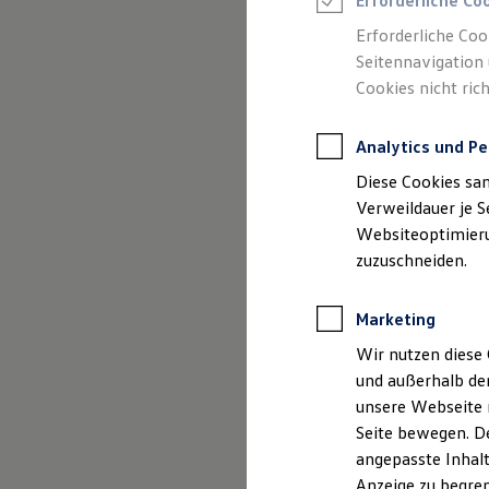
Erforderliche Co
Reifenpakete
Leasing
Erforderliche Coo
Leasing-Angebote
Seitennavigation 
Gebrauchtwagen Leasing
(
Impressum & Rechtliches
)
Cookies nicht rich
Junge Gebrauchtwagen-Leasing
Elektroauto Leasing
Kleinwagen-Leasing
Analytics und Pe
Leasing ohne Anzahlung
Finanzierung
Diese Cookies sa
Autokredit mit Schlussrate
Versicherungen und Garantien
Verweildauer je S
Kfz-Versicherung
Websiteoptimierun
Restschuldversicherungen
zuzuschneiden.
Garantien
Wartungsverträge
Geschäftskunden
Marketing
Professional Class bei Volkswagen
Großkunden
Wir nutzen diese 
Behörden
und außerhalb de
Direktkunden
Sonderfahrzeuge
unsere Webseite n
Anpfiff zum Gewinn
Seite bewegen. De
Elektromobilität
angepasste Inhalt
Elektroautos
ID. Tutorials
Anzeige zu begren