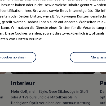
 besucht haben oder nicht, sowie welche Inhalte genutzt worden s
 Identifikation Ihres Browsers sowie Ihres Internetgeräts. Die 
iten oder Seiten Dritter, wie z.B. Volkswagen Konzerngesellsch
 geteilt werden, sodass Ihnen auch auf anderen Webseiten rel
kann. Wir nutzen die Dienste eines Dritten für die Verarbeitung 
. Diese Cookies werden, soweit dies zweckdienlich ist, oftmals
täten von Dritten verlinkt.
e Cookies ablehnen
Alle zulass
Interieur
P
Mehr
Golf
, mehr Style: Neue Sitzbezüge in Stoff
Den
en
oder ArtVelours und die Mittelkonsole in
opt
Hochglanz-Optik verleihen der Innenausstattung
Auf