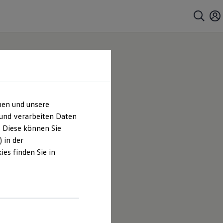
hen und unsere
 und verarbeiten Daten
. Diese können Sie
 in der
es finden Sie in