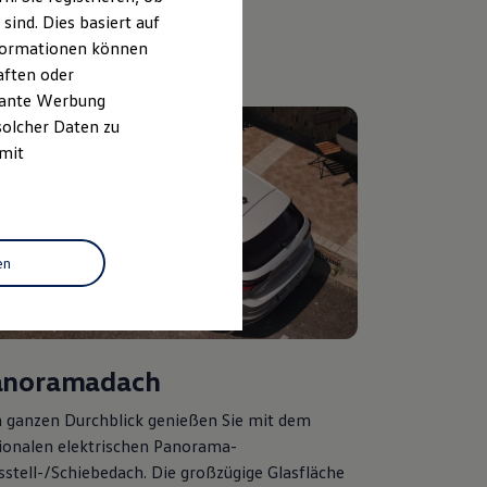
ind. Dies basiert auf
Informationen können
aften oder
evante Werbung
solcher Daten zu
 mit
en
anoramadach
 ganzen Durchblick genießen Sie mit dem
ionalen elektrischen Panorama-
sstell-/Schiebedach. Die großzügige Glasfläche