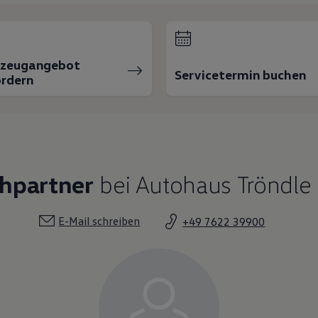
rzeugangebot
Servicetermin buchen
rdern
chpartner
bei Autohaus Tröndle
E-Mail schreiben
+49 7622 39900