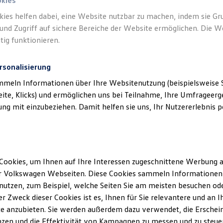
okies
kies helfen dabei, eine Website nutzbar zu machen, indem sie G
und Zugriff auf sichere Bereiche der Website ermöglichen. Die W
tig funktionieren.
rsonalisierung
mmeln Informationen über Ihre Websitenutzung (beispielsweise S
eite, Klicks) und ermöglichen uns bei Teilnahme, Ihre Umfrageerge
g mit einzubeziehen. Damit helfen sie uns, Ihr Nutzererlebnis pe
Cookies, um Ihnen auf Ihre Interessen zugeschnittene Werbung a
r Volkswagen Webseiten. Diese Cookies sammeln Informationen 
utzen, zum Beispiel, welche Seiten Sie am meisten besuchen oder
r Zweck dieser Cookies ist es, Ihnen für Sie relevantere und an I
Details des Golf
e anzubieten. Sie werden außerdem dazu verwendet, die Erschein
zen und die Effektivität von Kampagnen zu messen und zu steuern