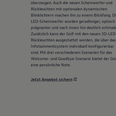
überzeugen. Auch die neuen Scheinwerfer und
Hybridautos
Marke und Erlebnis
Rückleuchten mit optionalen dynamischen
Volkswagen R und R Experience
Blinklichtern machen ihn zu einem Blickfang. D
R-Modelle
LED-Scheinwerfer wurden geradliniger, optisch
R Experience
Driving Experience
prägnanter und nach innen hin deutlich schmale
Volkswagen entdecken
Zusätzlich kann der
Golf
mit den neuen 3D-LED
Werkbesichtigung
Rückleuchten ausgestattet werden, die über das
Factory visit
Lifestyle Shop
Infotainmentsystem individuell konfigurierbar
T-Roc Kollektion
sind. Mit drei verschiedenen Szenarien für das
Golf Kollektion
Welcome- und Goodbye-Szenario bietet der
Gol
ID. Kollektion
Volkswagen Kollektion
eine persönliche Note.
R-Kollektion
GTI Kollektion
Fußball Drop
Jetzt Angebot sichern
we drive football
#wedriveproud
Besitzer und Service
myVolkswagen
Software Updates
Service und Ersatzteile
Inspektion und HU/AU
Reparaturen und Checks