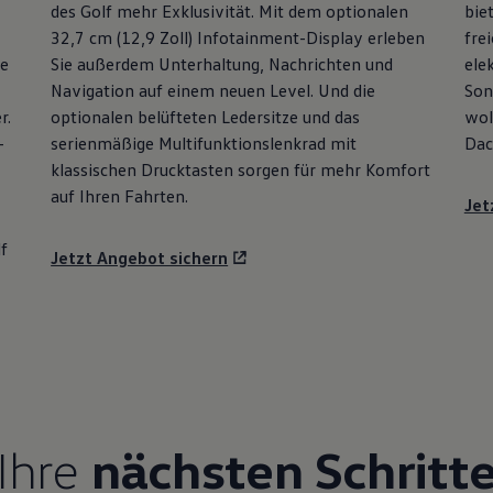
des
Golf
mehr Exklusivität. Mit dem optionalen
bie
32,7 cm (12,9 Zoll) Infotainment-Display erleben
fre
ie
Sie außerdem Unterhaltung, Nachrichten und
ele
Navigation auf einem neuen Level. Und die
Son
r.
optionalen belüfteten Ledersitze und das
wol
-
serienmäßige Multifunktionslenkrad mit
Dac
klassischen Drucktasten sorgen für mehr Komfort
auf Ihren Fahrten.
Jet
f
Jetzt Angebot sichern
Ihre
nächsten Schritt