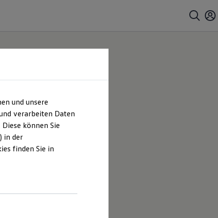
hen und unsere
 und verarbeiten Daten
. Diese können Sie
 in der
es finden Sie in