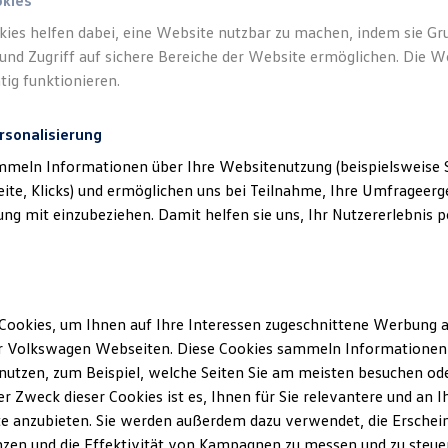
okies
kies helfen dabei, eine Website nutzbar zu machen, indem sie G
und Zugriff auf sichere Bereiche der Website ermöglichen. Die W
tig funktionieren.
rsonalisierung
mmeln Informationen über Ihre Websitenutzung (beispielsweise S
eite, Klicks) und ermöglichen uns bei Teilnahme, Ihre Umfrageerge
g mit einzubeziehen. Damit helfen sie uns, Ihr Nutzererlebnis pe
Cookies, um Ihnen auf Ihre Interessen zugeschnittene Werbung a
r Volkswagen Webseiten. Diese Cookies sammeln Informationen 
utzen, zum Beispiel, welche Seiten Sie am meisten besuchen oder
r Zweck dieser Cookies ist es, Ihnen für Sie relevantere und an I
e anzubieten. Sie werden außerdem dazu verwendet, die Erschein
zen und die Effektivität von Kampagnen zu messen und zu steuern