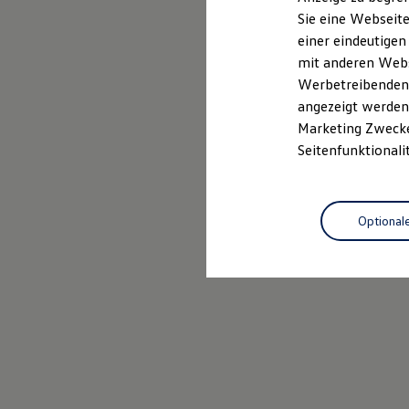
Elektrofahrzeugkonzepte
Sie eine Webseite
ID. EVERY1
Probefahrt vereinbaren
einer eindeutigen
Reichweite
Reichweite der ID. Modelle
mit anderen Webse
Reichweite im Winter
Werbetreibenden,
Rekuperation
angezeigt werden 
Laden
Laden unterwegs
Marketing Zwecken
Laden Zuhause
Seitenfunktionali
Ladestationen finden
Ladezeitensimulator
Batterie
Sicherheit
Optional
Garantie und Lebensdauer
Nachhaltigkeit
Technologie
Kosten und Kauf
Verbrauchskosten
Kaufoptionen
E-Auto-Förderung
Software und Konnektivität
Die ID. Software 6
ID. Software Versionen und Updates
Digitale Extras
Schnittstellen zu Ihrem ID.