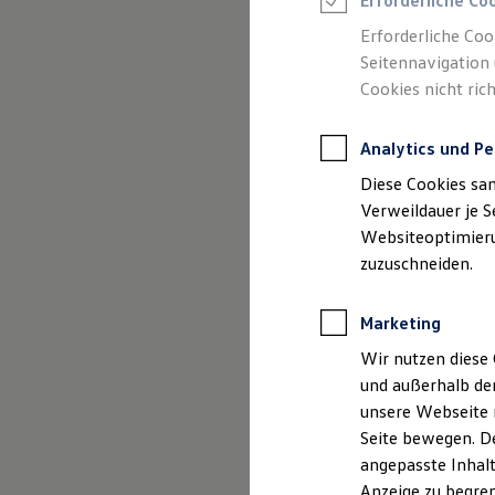
Erforderliche Co
Reifenpakete
Leasing
Erforderliche Coo
Leasing-Angebote
Seitennavigation 
(
Impressum & Rechtliches
)
Gebrauchtwagen Leasing
Cookies nicht rich
Junge Gebrauchtwagen-Leasing
Elektroauto Leasing
Kleinwagen-Leasing
Analytics und Pe
Leasing ohne Anzahlung
Finanzierung
Diese Cookies sa
Autokredit mit Schlussrate
Versicherungen und Garantien
Verweildauer je S
Kfz-Versicherung
Websiteoptimierun
Restschuldversicherungen
zuzuschneiden.
Garantien
Wartungsverträge
Geschäftskunden
Marketing
Professional Class bei Volkswagen
Großkunden
Wir nutzen diese 
Behörden
und außerhalb de
Direktkunden
Sonderfahrzeuge
unsere Webseite n
Anpfiff zum Gewinn
Seite bewegen. De
Elektromobilität
angepasste Inhalt
Elektroautos
ID. Tutorials
Anzeige zu begren