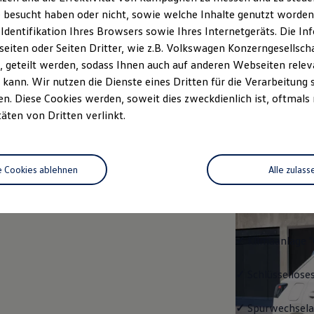
 besucht haben oder nicht, sowie welche Inhalte genutzt worden s
Fahrzeugangebot
Servi
anfordern
 Identifikation Ihres Browsers sowie Ihres Internetgeräts. Die 
iten oder Seiten Dritter, wie z.B. Volkswagen Konzerngesellsch
 geteilt werden, sodass Ihnen auch auf anderen Webseiten rel
kann. Wir nutzen die Dienste eines Dritten für die Verarbeitung 
. Diese Cookies werden, soweit dies zweckdienlich ist, oftmals
Trend
täten von Dritten verlinkt.
Trend
e Cookies ablehnen
Alle zulass
Ausstattung mit
✓
LED-Scheinwe
✓
Klimaanlage "
✓
Schlüssellose
✓
Spurwechselas