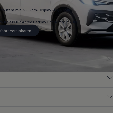
System mit 26,1-cm-Display (10,3 Zoll)
Wireless für Apple
CarPlay
und
Android
Auto
fahrt vereinbaren