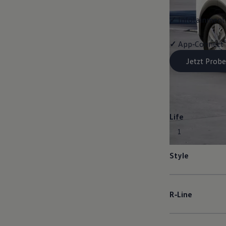
✓
Infotainment-
✓
App‑Connect
Jetzt Probe
Life
1
Style
R‑Line