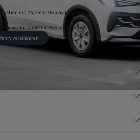
System mit 26,1-cm-Display (10,3 Zoll)
Wireless für Apple
CarPlay
und
Android
Auto
fahrt vereinbaren