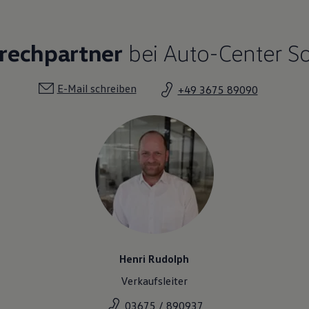
prechpartner
bei Auto-Center S
E-Mail schreiben
+49 3675 89090
Henri Rudolph
Verkaufsleiter
03675 / 890937