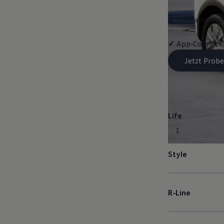
✓
Infotainment-
✓
App‑Connect
Jetzt Probe
Life
1
Style
R‑Line