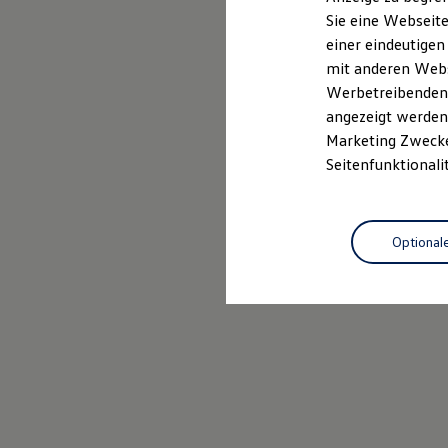
Elektrofahrzeugkonzepte
Sie eine Webseite
ID. EVERY1
Probefahrt vereinbaren
einer eindeutigen
Reichweite
Reichweite der ID. Modelle
mit anderen Webse
Reichweite im Winter
Werbetreibenden,
Rekuperation
angezeigt werden 
Laden
Laden unterwegs
Marketing Zwecken
Laden Zuhause
Seitenfunktionali
Ladestationen finden
Ladezeitensimulator
Batterie
Sicherheit
Optional
Garantie und Lebensdauer
Nachhaltigkeit
Technologie
Kosten und Kauf
Verbrauchskosten
Kaufoptionen
E-Auto-Förderung
Software und Konnektivität
Die ID. Software 6
ID. Software Versionen und Updates
Digitale Extras
Schnittstellen zu Ihrem ID.