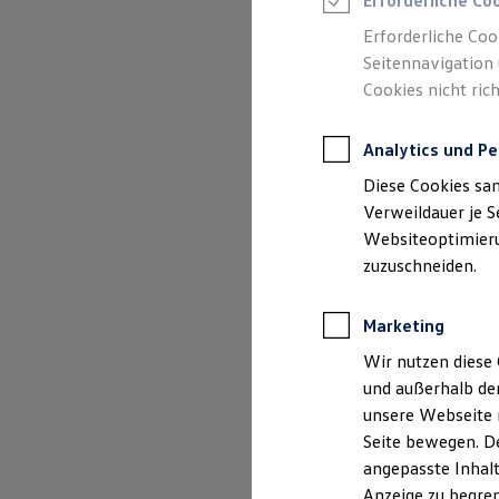
Erforderliche Co
Reifenpakete
Leasing
Erforderliche Coo
Leasing-Angebote
Seitennavigation 
(
Impressum & Rechtliches
)
Gebrauchtwagen Leasing
Cookies nicht rich
Junge Gebrauchtwagen-Leasing
Elektroauto Leasing
Kleinwagen-Leasing
Analytics und Pe
Leasing ohne Anzahlung
Finanzierung
Diese Cookies sa
Autokredit mit Schlussrate
Versicherungen und Garantien
Verweildauer je S
Kfz-Versicherung
Websiteoptimierun
Restschuldversicherungen
zuzuschneiden.
Garantien
Wartungsverträge
Geschäftskunden
Marketing
Professional Class bei Volkswagen
Großkunden
Wir nutzen diese 
Behörden
und außerhalb de
Direktkunden
Sonderfahrzeuge
unsere Webseite n
Anpfiff zum Gewinn
Seite bewegen. De
Elektromobilität
angepasste Inhalt
Elektroautos
ID. Tutorials
Anzeige zu begren