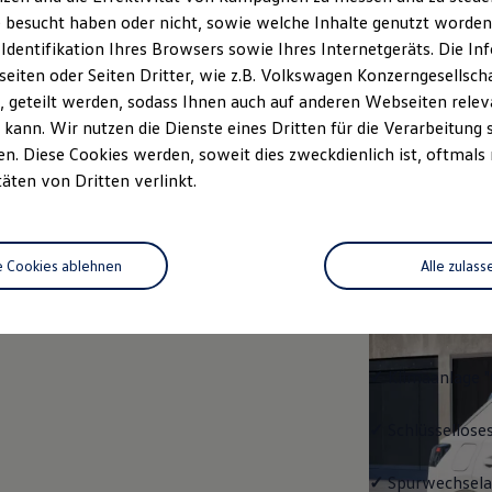
 besucht haben oder nicht, sowie welche Inhalte genutzt worden s
Fahrzeugangebot
Servi
anfordern
 Identifikation Ihres Browsers sowie Ihres Internetgeräts. Die 
iten oder Seiten Dritter, wie z.B. Volkswagen Konzerngesellsch
 geteilt werden, sodass Ihnen auch auf anderen Webseiten rel
kann. Wir nutzen die Dienste eines Dritten für die Verarbeitung 
. Diese Cookies werden, soweit dies zweckdienlich ist, oftmals
Trend
täten von Dritten verlinkt.
Trend
e Cookies ablehnen
Alle zulass
Ausstattung mit
✓
LED-Scheinwe
✓
Klimaanlage "
✓
Schlüssellose
✓
Spurwechselas