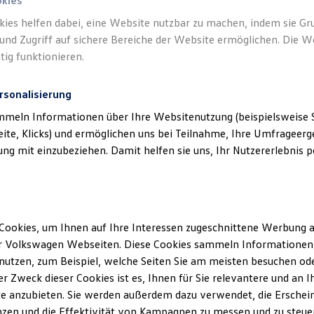
okies
kies helfen dabei, eine Website nutzbar zu machen, indem sie G
und Zugriff auf sichere Bereiche der Website ermöglichen. Die W
tig funktionieren.
rsonalisierung
mmeln Informationen über Ihre Websitenutzung (beispielsweise S
eite, Klicks) und ermöglichen uns bei Teilnahme, Ihre Umfrageerge
g mit einzubeziehen. Damit helfen sie uns, Ihr Nutzererlebnis pe
Cookies, um Ihnen auf Ihre Interessen zugeschnittene Werbung a
r Volkswagen Webseiten. Diese Cookies sammeln Informationen 
utzen, zum Beispiel, welche Seiten Sie am meisten besuchen oder
r Zweck dieser Cookies ist es, Ihnen für Sie relevantere und an I
e anzubieten. Sie werden außerdem dazu verwendet, die Erschein
zen und die Effektivität von Kampagnen zu messen und zu steuern