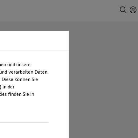
hen und unsere
 und verarbeiten Daten
. Diese können Sie
 in der
es finden Sie in