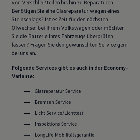
von Verschleißteilen bis hin zu Reparaturen.
Magazin
Benötigen Sie eine Glasreparatur wegen eines
Lifestyle
Transport
Steinschlags? Ist es Zeit für den nächsten
Familie
Ölwechsel bei Ihrem
Volkswagen
oder möchten
Elektromobilität
Volkswagen R
Sie die Batterie Ihres Fahrzeugs überprüfen
Pannen- und Unfallhilfe
lassen? Fragen Sie den gewünschten
Service
gern
Volkswagen Kundenbetreuung
bei uns an.
Folgende Services gibt es auch in der Economy-
Variante:
Glasreparatur
Service
Bremsen
Service
Licht
Service
/Lichttest
Inspektions
Service
LongLife
Mobilitätsgarantie