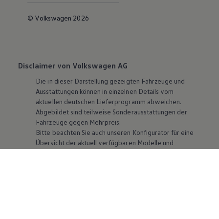
© Volkswagen 2026
Disclaimer von Volkswagen AG
Die in dieser Darstellung gezeigten Fahrzeuge und
Ausstattungen können in einzelnen Details vom
aktuellen deutschen Lieferprogramm abweichen.
Abgebildet sind teilweise Sonderausstattungen der
Fahrzeuge gegen Mehrpreis.
Bitte beachten Sie auch unseren Konfigurator für eine
Übersicht der aktuell verfügbaren Modelle und
Ausstattungen.
Die angegebenen Verbrauchs- und Emissionswerte
beziehen sich nicht auf ein einzelnes Fahrzeug und sind
nicht Bestandteil des Angebots, sondern dienen allein
Vergleichszwecken zwischen den verschiedenen
Fahrzeugtypen. Zusatzausstattungen und
Zubehör