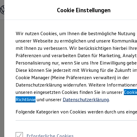
Modelle und Konfigurator
Cookie Einstellungen
Konfigurator
Modelle vergleichen
Konfiguration laden
Zum
Zum
Autosuche
Wir nutzen Cookies, um Ihnen die bestmögliche Nutzung
Hauptinhalt
Footer
Elektroautos
springen
springen
unserer Webseite zu ermöglichen und unsere Kommunika
ENERGY Sondermodelle
Nutzfahrzeuge
mit Ihnen zu verbessern. Wir berücksichtigen hierbei Ihr
SUV und CUV
Präferenzen und verarbeiten Daten für Marketing, Analyt
Familienautos
Personalisierung nur, wenn Sie uns Ihre Einwilligung gebe
Kombis
Kompaktwagen
Diese können Sie jederzeit mit Wirkung für die Zukunft i
Sportwagen
Cookie Manager (Meine Präferenzen verwalten) in der
Schnell verfügbare Fahrzeuge
Angebote und Produkte
Datenschutzerklärung widerrufen. Weitere Informatione
Aktuelle Angebote
unseren eingesetzten Cookies finden Sie in unserer
Cooki
E-Auto-Förderung
Richtlinie
und unserer
Datenschutzerklärung
.
Volkswagen Marktplatz
Die ENERGY Sondermodelle
Folgende Kategorien von Cookies werden durch uns einge
Junge Gebrauchtwagen und Gebrauchtwagen
Volkswagen Zertifizierte Gebrauchtwagen
Elektromobilität bei Gebrauchtwagen
Zubehör- und Serviceangebote
Saisonangebote
Erforderliche Cookies