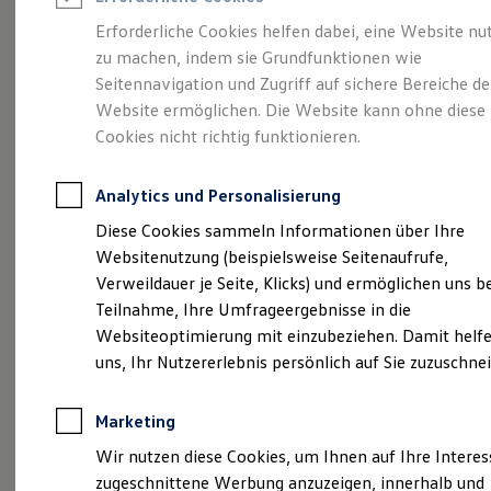
Reifenpakete
Leasing
Erforderliche Cookies helfen dabei, eine Website nu
Leasing-Angebote
zu machen, indem sie Grundfunktionen wie
Volkswagen Economy
Gebrauchtwagen Leasing
Seitennavigation und Zugriff auf sichere Bereiche de
Junge Gebrauchtwagen-Leasing
Elektroauto Leasing
Website ermöglichen. Die Website kann ohne diese
Service
Rabattaktion
Kleinwagen-Leasing
Cookies nicht richtig funktionieren.
Leasing ohne Anzahlung
Finanzierung
Autokredit mit Schlussrate
Analytics und Personalisierung
Versicherungen und Garantien
Kfz-Versicherung
Diese Cookies sammeln Informationen über Ihre
Restschuldversicherungen
Websitenutzung (beispielsweise Seitenaufrufe,
Garantien
Verweildauer je Seite, Klicks) und ermöglichen uns b
Wartungsverträge
Geschäftskunden
Teilnahme, Ihre Umfrageergebnisse in die
Professional Class bei Volkswagen
Websiteoptimierung mit einzubeziehen. Damit helfe
Großkunden
uns, Ihr Nutzererlebnis persönlich auf Sie zuzuschne
Behörden
Direktkunden
Sonderfahrzeuge
Marketing
Anpfiff zum Gewinn
Elektromobilität
Wir nutzen diese Cookies, um Ihnen auf Ihre Intere
Elektroautos
zugeschnittene Werbung anzuzeigen, innerhalb und
ID. Tutorials