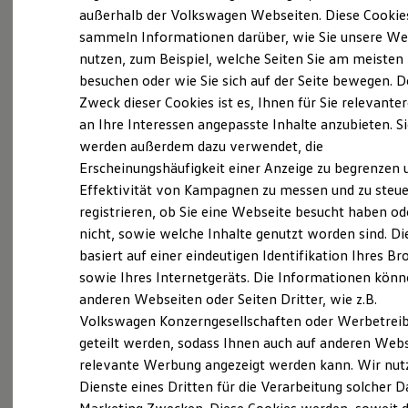
Elektrofahrzeugkonzepte
außerhalb der Volkswagen Webseiten. Diese Cookie
(
Impressum & Rechtliches
)
ID. EVERY1
sammeln Informationen darüber, wie Sie unsere We
Reichweite
nutzen, zum Beispiel, welche Seiten Sie am meisten
Reichweite der ID. Modelle
Was ist der Economy Service
Reichweite im Winter
besuchen oder wie Sie sich auf der Seite bewegen. D
und wer kann ihn nutzen?
Rekuperation
Zweck dieser Cookies ist es, Ihnen für Sie relevante
Laden
an Ihre Interessen angepasste Inhalte anzubieten. S
Laden unterwegs
Laden Zuhause
Ältere Volkswagen haben einen anderen
werden außerdem dazu verwendet, die
Ladestationen finden
Servicebedarf als neue Fahrzeuge. Der Economy
Erscheinungshäufigkeit einer Anzeige zu begrenzen 
Ladezeitensimulator
Service ist speziell für Volkswagen Modelle
Effektivität von Kampagnen zu messen und zu steue
Batterie
Sicherheit
entwickelt worden, die älter als vier Jahre sind. Er
registrieren, ob Sie eine Webseite besucht haben od
Garantie und Lebensdauer
bietet Ihnen ein vielfältiges Leistungsspektrum mit
nicht, sowie welche Inhalte genutzt worden sind. Di
Nachhaltigkeit
zeitwertgerechtem Service und hoher
basiert auf einer eindeutigen Identifikation Ihres B
Technologie
Kosten und Kauf
Ersatzteilqualität. Die Leistungen sind durch
sowie Ihres Internetgeräts. Die Informationen kön
Verbrauchskosten
Fachwissen, Volkswagen Teile und langjährige
anderen Webseiten oder Seiten Dritter, wie z.B.
Kaufoptionen
Erfahrung genau auf Ihr Fahrzeug abgestimmt und
Volkswagen Konzerngesellschaften oder Werbetrei
E-Auto-Förderung
Software und Konnektivität
decken nahezu alle Services ab. Die Preise sind
geteilt werden, sodass Ihnen auch auf anderen Web
Die ID. Software 6
speziell auf das Alter Ihres Fahrzeugs ausgelegt. Bei
relevante Werbung angezeigt werden kann. Wir nut
ID. Software Versionen und Updates
der Durchführung der im Serviceplan
Dienste eines Dritten für die Verarbeitung solcher D
Digitale Extras
Schnittstellen zu Ihrem ID.
vorgeschriebenen Leistungen wird auch die LongLife