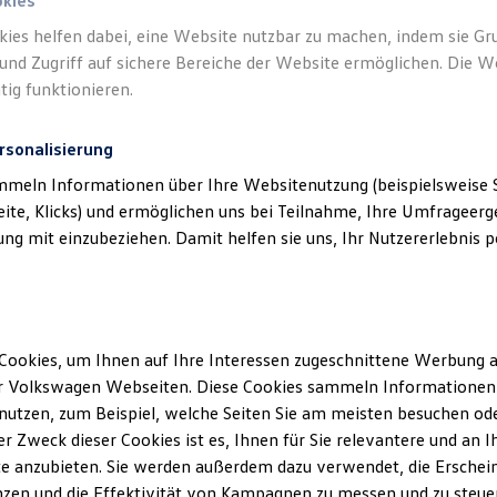
okies
kies helfen dabei, eine Website nutzbar zu machen, indem sie G
und Zugriff auf sichere Bereiche der Website ermöglichen. Die W
tig funktionieren.
rsonalisierung
mmeln Informationen über Ihre Websitenutzung (beispielsweise S
eite, Klicks) und ermöglichen uns bei Teilnahme, Ihre Umfrageerge
g mit einzubeziehen. Damit helfen sie uns, Ihr Nutzererlebnis pe
Cookies, um Ihnen auf Ihre Interessen zugeschnittene Werbung a
r Volkswagen Webseiten. Diese Cookies sammeln Informationen 
utzen, zum Beispiel, welche Seiten Sie am meisten besuchen oder
r Zweck dieser Cookies ist es, Ihnen für Sie relevantere und an I
e anzubieten. Sie werden außerdem dazu verwendet, die Erschein
zen und die Effektivität von Kampagnen zu messen und zu steuern