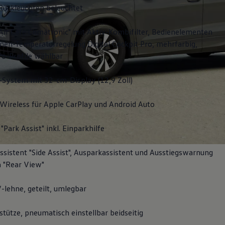
Rückleuchten beleuchtet
Air Care Climatronic" mit Aktiv-Kombifilter, Bedienelementen
nen-Temperaturregelung Digital Cockpit Pro, mehrfarbig,
fo-Profile wählbar
-System mit 32-cm-Display (12,9 Zoll)
Wireless für Apple
CarPlay
und
Android
Auto
"Park Assist" inkl. Einparkhilfe
sistent "Side Assist", Ausparkassistent und Ausstiegswarnung
 "Rear View"
-lehne, geteilt, umlegbar
tütze, pneumatisch einstellbar beidseitig