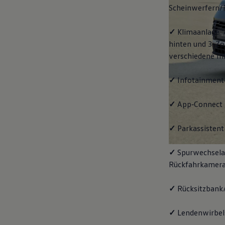
Scheinwerfern/
✓
Klimaanlage "
hinten und 3-Zo
verschiedene In
✓
Infotainment
✓
App‑Connect
✓
Parkassistent 
✓
Spurwechselas
Rückfahrkamera
✓
Rücksitzbank/
✓
Lendenwirbels