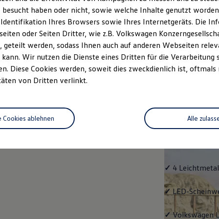
 besucht haben oder nicht, sowie welche Inhalte genutzt worden s
rzeugangebot
Servicetermin buchen
rdern
 Identifikation Ihres Browsers sowie Ihres Internetgeräts. Die 
iten oder Seiten Dritter, wie z.B. Volkswagen Konzerngesellsch
 geteilt werden, sodass Ihnen auch auf anderen Webseiten rel
kann. Wir nutzen die Dienste eines Dritten für die Verarbeitung 
. Diese Cookies werden, soweit dies zweckdienlich ist, oftmals
Life
täten von Dritten verlinkt.
Life
e Cookies ablehnen
Alle zulass
Klassiker mit V
Serienausstattu
Ausrüstung.
✓
4 Leichtmetal
✓
LED-Scheinwer
✓
Volkswagen
L