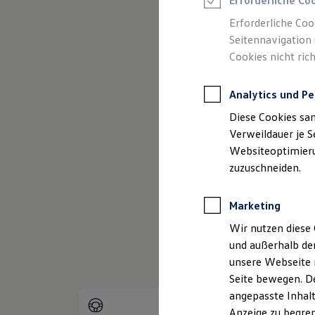
Erforderliche Co
Reifenpakete
Leasing
Erforderliche Coo
Leasing-Angebote
Seitennavigation 
Gebrauchtwagen Leasing
Cookies nicht rich
Junge Gebrauchtwagen-Leasing
Elektroauto Leasing
(
Impressum & Rechtliches
)
Kleinwagen-Leasing
Analytics und Pe
Leasing ohne Anzahlung
Finanzierung
Diese Cookies sa
Autokredit mit Schlussrate
Versicherungen und Garantien
Verweildauer je S
Kfz-Versicherung
Websiteoptimierun
Restschuldversicherungen
zuzuschneiden.
Garantien
Wartungsverträge
Geschäftskunden
Marketing
Professional Class bei Volkswagen
Großkunden
Wir nutzen diese 
Behörden
und außerhalb de
Direktkunden
Sonderfahrzeuge
unsere Webseite n
Anpfiff zum Gewinn
Seite bewegen. De
Elektromobilität
angepasste Inhalt
Elektroautos
ID. Tutorials
Anzeige zu begren