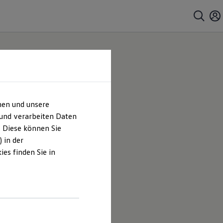
hen und unsere
 und verarbeiten Daten
. Diese können Sie
 in der
es finden Sie in