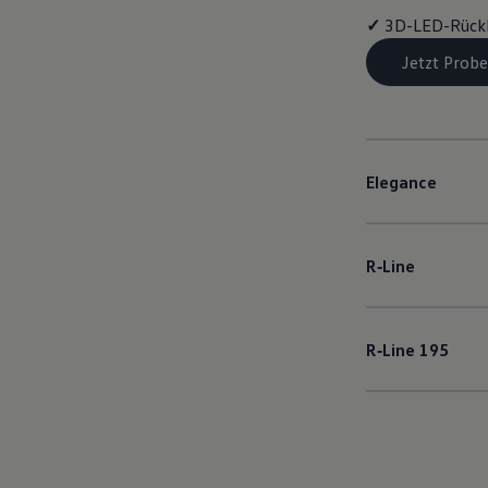
✓
3D-LED-Rück
Jetzt Probe
Elegance
R‑Line
R‑Line
195