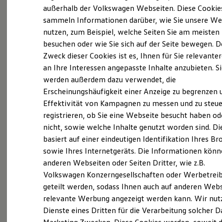
Elektrofahrzeugkonzepte
außerhalb der Volkswagen Webseiten. Diese Cookie
ID. EVERY1
sammeln Informationen darüber, wie Sie unsere We
Reichweite
nutzen, zum Beispiel, welche Seiten Sie am meisten
Reichweite der ID. Modelle
Reichweite im Winter
besuchen oder wie Sie sich auf der Seite bewegen. D
Probefahrt vereinbaren
Rekuperation
Zweck dieser Cookies ist es, Ihnen für Sie relevante
Laden
an Ihre Interessen angepasste Inhalte anzubieten. S
Laden unterwegs
Laden Zuhause
werden außerdem dazu verwendet, die
Ladestationen finden
Erscheinungshäufigkeit einer Anzeige zu begrenzen 
Ladezeitensimulator
Fahrzeugangebot anfordern
Effektivität von Kampagnen zu messen und zu steue
Batterie
Sicherheit
registrieren, ob Sie eine Webseite besucht haben od
Garantie und Lebensdauer
nicht, sowie welche Inhalte genutzt worden sind. Di
Nachhaltigkeit
basiert auf einer eindeutigen Identifikation Ihres B
Technologie
Kosten und Kauf
sowie Ihres Internetgeräts. Die Informationen kön
Servicetermin buchen
Verbrauchskosten
anderen Webseiten oder Seiten Dritter, wie z.B.
Kaufoptionen
Volkswagen Konzerngesellschaften oder Werbetrei
E-Auto-Förderung
Software und Konnektivität
geteilt werden, sodass Ihnen auch auf anderen Web
Die ID. Software 6
relevante Werbung angezeigt werden kann. Wir nut
ID. Software Versionen und Updates
Serviceanfrage stellen
Dienste eines Dritten für die Verarbeitung solcher D
Digitale Extras
Schnittstellen zu Ihrem ID.