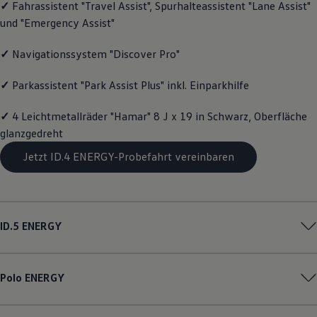
✓
Fahrassistent "Travel Assist", Spurhalteassistent "Lane Assist"
Magazin
und "Emergency Assist"
Lifestyle
Transport
Familie
✓
Navigationssystem "Discover Pro"
Elektromobilität
Volkswagen R
✓
Parkassistent "Park Assist Plus" inkl. Einparkhilfe
Pannen- und Unfallhilfe
Volkswagen Kundenbetreuung
✓
4 Leichtmetallräder "Hamar" 8 J x 19 in Schwarz, Oberfläche
glanzgedreht
Jetzt ID.4 ENERGY-Probefahrt vereinbaren
ID.5
ENERGY
Polo
ENERGY