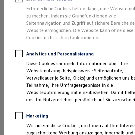
Reifenpakete
Leasing
Erforderliche Cookies helfen dabei, eine Website nu
Leasing-Angebote
zu machen, indem sie Grundfunktionen wie
Die ENERGY
Gebrauchtwagen Leasing
Seitennavigation und Zugriff auf sichere Bereiche de
Junge Gebrauchtwagen-Leasing
Elektroauto Leasing
Website ermöglichen. Die Website kann ohne diese
Sondermodelle
Kleinwagen-Leasing
Cookies nicht richtig funktionieren.
Leasing ohne Anzahlung
Finanzierung
Autokredit mit Schlussrate
Analytics und Personalisierung
Versicherungen und Garantien
Kfz-Versicherung
Diese Cookies sammeln Informationen über Ihre
Restschuldversicherungen
Websitenutzung (beispielsweise Seitenaufrufe,
Garantien
Verweildauer je Seite, Klicks) und ermöglichen uns b
Wartungsverträge
Geschäftskunden
Teilnahme, Ihre Umfrageergebnisse in die
Professional Class bei Volkswagen
Websiteoptimierung mit einzubeziehen. Damit helfe
Großkunden
uns, Ihr Nutzererlebnis persönlich auf Sie zuzuschne
Behörden
Direktkunden
Sonderfahrzeuge
Marketing
Anpfiff zum Gewinn
Elektromobilität
(
Impressum & Rechtliches
)
Wir nutzen diese Cookies, um Ihnen auf Ihre Intere
Elektroautos
zugeschnittene Werbung anzuzeigen, innerhalb und
ID. Tutorials