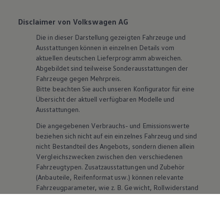
Disclaimer von Volkswagen AG
Die in dieser Darstellung gezeigten Fahrzeuge und
Ausstattungen können in einzelnen Details vom
aktuellen deutschen Lieferprogramm abweichen.
Abgebildet sind teilweise Sonderausstattungen der
Fahrzeuge gegen Mehrpreis.
Bitte beachten Sie auch unseren Konfigurator für eine
Übersicht der aktuell verfügbaren Modelle und
Ausstattungen.
Die angegebenen Verbrauchs- und Emissionswerte
beziehen sich nicht auf ein einzelnes Fahrzeug und sind
nicht Bestandteil des Angebots, sondern dienen allein
Vergleichszwecken zwischen den verschiedenen
Fahrzeugtypen. Zusatzausstattungen und
Zubehör
(Anbauteile, Reifenformat usw.) können relevante
Fahrzeugparameter, wie
z. B.
Gewicht, Rollwiderstand
und Aerodynamik verändern und neben Witterungs-
und Verkehrsbedingungen sowie dem individuellen
Fahrverhalten den Kraftstoffverbrauch, den