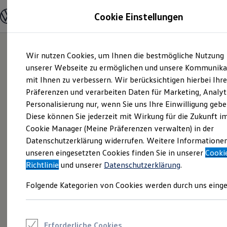
Modelle und Konfigurator
Cookie Einstellungen
Konfigurator
Modelle vergleichen
Konfiguration laden
Zum
Zum
Autosuche
Wir nutzen Cookies, um Ihnen die bestmögliche Nutzung
Hauptinhalt
Footer
Elektroautos
springen
springen
unserer Webseite zu ermöglichen und unsere Kommunika
ENERGY Sondermodelle
Nutzfahrzeuge
mit Ihnen zu verbessern. Wir berücksichtigen hierbei Ihr
SUV und CUV
Präferenzen und verarbeiten Daten für Marketing, Analyt
Familienautos
Personalisierung nur, wenn Sie uns Ihre Einwilligung gebe
Kombis
Kompaktwagen
Diese können Sie jederzeit mit Wirkung für die Zukunft i
Sportwagen
Cookie Manager (Meine Präferenzen verwalten) in der
Schnell verfügbare Fahrzeuge
Angebote und Produkte
Datenschutzerklärung widerrufen. Weitere Informatione
Aktuelle Angebote
unseren eingesetzten Cookies finden Sie in unserer
Cooki
E-Auto-Förderung
Richtlinie
und unserer
Datenschutzerklärung
.
Volkswagen Marktplatz
Die ENERGY Sondermodelle
Folgende Kategorien von Cookies werden durch uns einge
Junge Gebrauchtwagen und Gebrauchtwagen
Volkswagen Zertifizierte Gebrauchtwagen
Elektromobilität bei Gebrauchtwagen
Zubehör- und Serviceangebote
Saisonangebote
Erforderliche Cookies