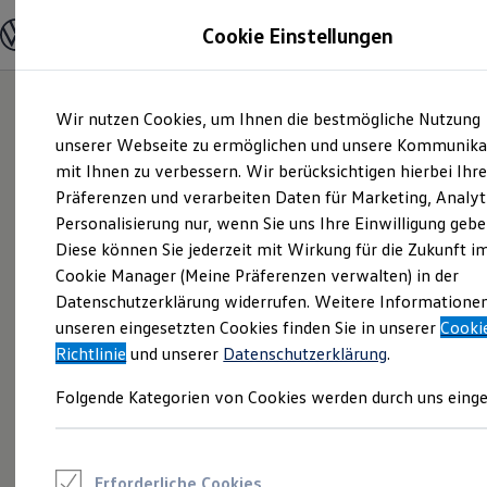
Modelle und Konfigurator
Cookie Einstellungen
Konfigurator
Modelle vergleichen
Konfiguration laden
Zum
Zum
Autosuche
Wir nutzen Cookies, um Ihnen die bestmögliche Nutzung
Hauptinhalt
Footer
Elektroautos
springen
springen
unserer Webseite zu ermöglichen und unsere Kommunika
ENERGY Sondermodelle
Nutzfahrzeuge
mit Ihnen zu verbessern. Wir berücksichtigen hierbei Ihr
SUV und CUV
Präferenzen und verarbeiten Daten für Marketing, Analyt
Familienautos
Personalisierung nur, wenn Sie uns Ihre Einwilligung gebe
Kombis
Kompaktwagen
Diese können Sie jederzeit mit Wirkung für die Zukunft i
Sportwagen
Cookie Manager (Meine Präferenzen verwalten) in der
Schnell verfügbare Fahrzeuge
Angebote und Produkte
Datenschutzerklärung widerrufen. Weitere Informatione
Aktuelle Angebote
unseren eingesetzten Cookies finden Sie in unserer
Cooki
E-Auto-Förderung
Richtlinie
und unserer
Datenschutzerklärung
.
Volkswagen Marktplatz
Die ENERGY Sondermodelle
Folgende Kategorien von Cookies werden durch uns einge
Junge Gebrauchtwagen und Gebrauchtwagen
Volkswagen Zertifizierte Gebrauchtwagen
Elektromobilität bei Gebrauchtwagen
Zubehör- und Serviceangebote
Saisonangebote
Erforderliche Cookies