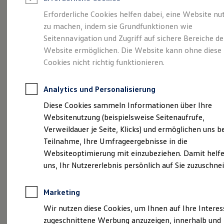
Reifenpakete
Leasing
Erforderliche Cookies helfen dabei, eine Website nu
Leasing-Angebote
zu machen, indem sie Grundfunktionen wie
Ihr Begleiter für Alltag
Gebrauchtwagen Leasing
Seitennavigation und Zugriff auf sichere Bereiche de
Junge Gebrauchtwagen-Leasing
Elektroauto Leasing
Website ermöglichen. Die Website kann ohne diese
und Freizeit.
Der T-
Kleinwagen-Leasing
Cookies nicht richtig funktionieren.
Leasing ohne Anzahlung
Cross.
Finanzierung
Autokredit mit Schlussrate
Analytics und Personalisierung
Versicherungen und Garantien
Kfz-Versicherung
Diese Cookies sammeln Informationen über Ihre
Restschuldversicherungen
Websitenutzung (beispielsweise Seitenaufrufe,
Garantien
Verweildauer je Seite, Klicks) und ermöglichen uns b
Wartungsverträge
Geschäftskunden
Teilnahme, Ihre Umfrageergebnisse in die
Professional Class bei Volkswagen
Websiteoptimierung mit einzubeziehen. Damit helfe
Großkunden
uns, Ihr Nutzererlebnis persönlich auf Sie zuzuschne
Behörden
Direktkunden
Sonderfahrzeuge
Marketing
Anpfiff zum Gewinn
(
Impressum & Rechtliches
)
Elektromobilität
Wir nutzen diese Cookies, um Ihnen auf Ihre Intere
Elektroautos
zugeschnittene Werbung anzuzeigen, innerhalb und
ID. Tutorials