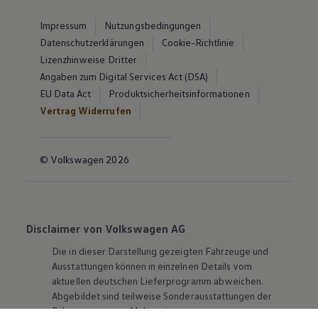
Impressum
Nutzungsbedingungen
Datenschutzerklärungen
Cookie-Richtlinie
Lizenzhinweise Dritter
Angaben zum Digital Services Act (DSA)
EU Data Act
Produktsicherheitsinformationen
Vertrag Widerrufen
© Volkswagen 2026
Disclaimer von Volkswagen AG
Die in dieser Darstellung gezeigten Fahrzeuge und
Ausstattungen können in einzelnen Details vom
aktuellen deutschen Lieferprogramm abweichen.
Abgebildet sind teilweise Sonderausstattungen der
Fahrzeuge gegen Mehrpreis.