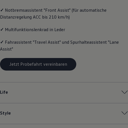
Volkswagen Apps, Login und Shop
✓
Notbremsassistent "Front Assist" (für automatische
Handy und Fahrzeug verbinden
Updates für Software, Karten und Radio
Distanzregelung ACC bis 210 km/h)
Über Ihr Auto
Vorgängermodelle
✓
Multifunktionslenkrad in Leder
Kundeninformationen
Volkswagen Kundenbetreuung
Warn- und Kontrollleuchten
✓
Fahrassistent "Travel Assist" und Spurhalteassistent "Lane
Assistenzsysteme
Assist"
Digitale Betriebsanleitung
Live Beratung
Magazin
Jetzt Probefahrt vereinbaren
Lifestyle
Transport
Familie
Elektromobilität
Volkswagen R
Life
Pannen- und Unfallhilfe
Volkswagen Kundenbetreuung
Style