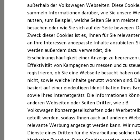
Der neue ID. Polo
außerhalb der Volkswagen Webseiten. Diese Cookie
Der neue ID.3 Neo
sammeln Informationen darüber, wie Sie unsere We
Der ID.4
nutzen, zum Beispiel, welche Seiten Sie am meisten
Der ID.4 GTX
Probefahrt vereinbaren
Der ID.5 GTX
besuchen oder wie Sie sich auf der Seite bewegen. D
Der ID.7
Zweck dieser Cookies ist es, Ihnen für Sie relevante
Der ID.7 GTX
an Ihre Interessen angepasste Inhalte anzubieten. S
Der ID.7 Tourer
Der ID.7 GTX Tourer
werden außerdem dazu verwendet, die
Der ID. Buzz
Erscheinungshäufigkeit einer Anzeige zu begrenzen 
Fahrzeugangebot anfordern
Der neue ID. Cross
Effektivität von Kampagnen zu messen und zu steue
Elektrofahrzeugkonzepte
ID. EVERY1
registrieren, ob Sie eine Webseite besucht haben od
Reichweite
nicht, sowie welche Inhalte genutzt worden sind. Di
Reichweite der ID. Modelle
basiert auf einer eindeutigen Identifikation Ihres B
Reichweite im Winter
Servicetermin buchen
Rekuperation
sowie Ihres Internetgeräts. Die Informationen kön
Laden
anderen Webseiten oder Seiten Dritter, wie z.B.
Laden unterwegs
Volkswagen Konzerngesellschaften oder Werbetrei
Laden Zuhause
Ladestationen finden
geteilt werden, sodass Ihnen auch auf anderen Web
Ladezeitensimulator
relevante Werbung angezeigt werden kann. Wir nut
Serviceanfrage stellen
Batterie
Dienste eines Dritten für die Verarbeitung solcher D
Sicherheit
Garantie und Lebensdauer