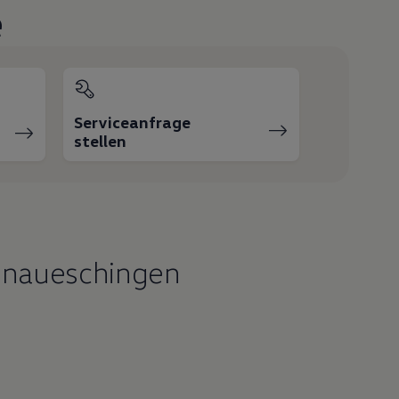
e
Serviceanfrage
stellen
onaueschingen