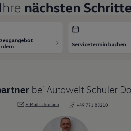
Ihre
nächsten Schritt
rzeugangebot
Servicetermin buchen
rdern
partner
bei Autowelt Schuler D
E-Mail schreiben
+49 771 83210