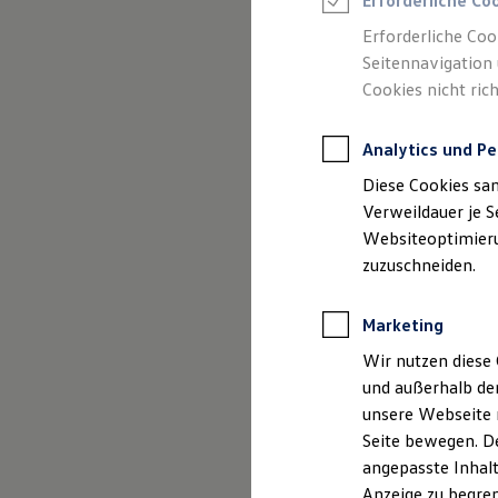
Erforderliche Co
Reifenpakete
Leasing
Erforderliche Coo
Leasing-Angebote
Seitennavigation 
Gebrauchtwagen Leasing
Cookies nicht rich
Junge Gebrauchtwagen-Leasing
Elektroauto Leasing
Kleinwagen-Leasing
Analytics und Pe
Leasing ohne Anzahlung
(
Impressum & Rechtliches
)
Finanzierung
Diese Cookies sa
Autokredit mit Schlussrate
Versicherungen und Garantien
Verweildauer je S
Kfz-Versicherung
Websiteoptimierun
Restschuldversicherungen
zuzuschneiden.
Garantien
Wartungsverträge
Geschäftskunden
Marketing
Professional Class bei Volkswagen
Großkunden
Wir nutzen diese 
Behörden
und außerhalb de
Direktkunden
Sonderfahrzeuge
unsere Webseite n
Anpfiff zum Gewinn
Seite bewegen. De
Elektromobilität
angepasste Inhalt
Elektroautos
ID. Tutorials
Anzeige zu begren