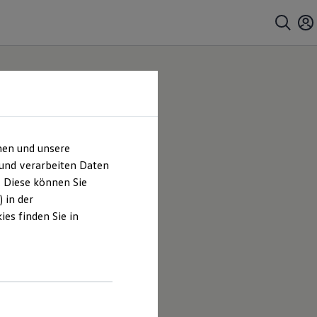
hen und unsere
 und verarbeiten Daten
. Diese können Sie
 in der
es finden Sie in