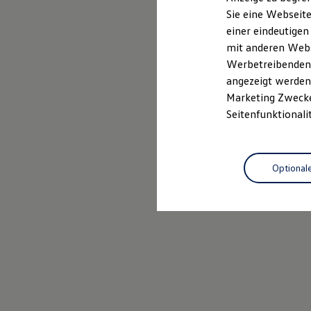
Elektrofahrzeugkonzepte
Sie eine Webseite
ID. EVERY1
einer eindeutigen
Reichweite
Reichweite der ID. Modelle
mit anderen Webse
Reichweite im Winter
Werbetreibenden,
Rekuperation
angezeigt werden 
Laden
Laden unterwegs
Marketing Zwecken
Laden Zuhause
Seitenfunktionali
Ladestationen finden
Ladezeitensimulator
Batterie
Sicherheit
Optional
Garantie und Lebensdauer
Nachhaltigkeit
Technologie
Kosten und Kauf
Verbrauchskosten
Kaufoptionen
E-Auto-Förderung
Software und Konnektivität
Die ID. Software 6
ID. Software Versionen und Updates
Digitale Extras
Schnittstellen zu Ihrem ID.