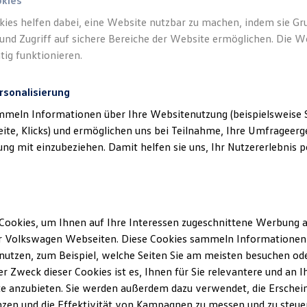
okies
kies helfen dabei, eine Website nutzbar zu machen, indem sie G
und Zugriff auf sichere Bereiche der Website ermöglichen. Die W
tig funktionieren.
rsonalisierung
mmeln Informationen über Ihre Websitenutzung (beispielsweise S
eite, Klicks) und ermöglichen uns bei Teilnahme, Ihre Umfrageerge
g mit einzubeziehen. Damit helfen sie uns, Ihr Nutzererlebnis pe
Cookies, um Ihnen auf Ihre Interessen zugeschnittene Werbung a
r Volkswagen Webseiten. Diese Cookies sammeln Informationen 
utzen, zum Beispiel, welche Seiten Sie am meisten besuchen oder
r Zweck dieser Cookies ist es, Ihnen für Sie relevantere und an I
e anzubieten. Sie werden außerdem dazu verwendet, die Erschein
ENERGY
zen und die Effektivität von Kampagnen zu messen und zu steuern