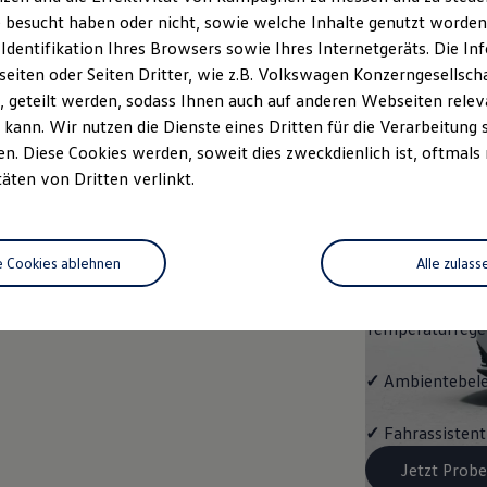
ENERG
 besucht haben oder nicht, sowie welche Inhalte genutzt worden s
 Identifikation Ihres Browsers sowie Ihres Internetgeräts. Die 
Mit dem Taigo
E
iten oder Seiten Dritter, wie z.B. Volkswagen Konzerngesellsch
Ausstattungshigh
 geteilt werden, sodass Ihnen auch auf anderen Webseiten rel
kann. Wir nutzen die Dienste eines Dritten für die Verarbeitung 
✓
4 Leichtmetall
. Diese Cookies werden, soweit dies zweckdienlich ist, oftmals
täten von Dritten verlinkt.
✓
Vordersitze b
✓
Fernlichtassis
e Cookies ablehnen
Alle zulass
✓
Klimaanlage "
Temperaturrege
✓
Ambientebel
✓
Fahrassistent
Jetzt Probe