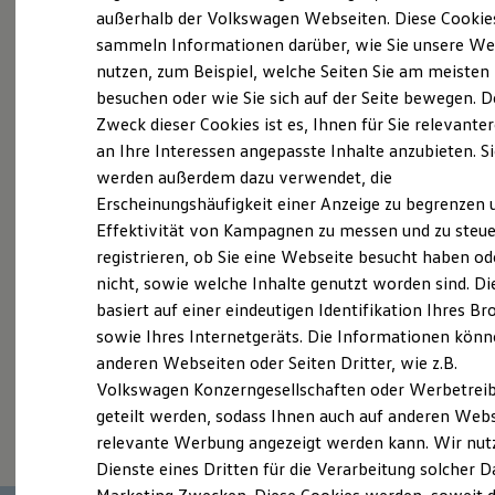
Elektrofahrzeugkonzepte
außerhalb der Volkswagen Webseiten. Diese Cookie
Probefahrt vereinbaren
ID. EVERY1
sammeln Informationen darüber, wie Sie unsere We
Reichweite
nutzen, zum Beispiel, welche Seiten Sie am meisten
Reichweite der ID. Modelle
Reichweite im Winter
besuchen oder wie Sie sich auf der Seite bewegen. D
Rekuperation
Zweck dieser Cookies ist es, Ihnen für Sie relevante
Laden
an Ihre Interessen angepasste Inhalte anzubieten. S
Fahrzeugangebot anfordern
Laden unterwegs
Laden Zuhause
werden außerdem dazu verwendet, die
Ladestationen finden
Erscheinungshäufigkeit einer Anzeige zu begrenzen 
Ladezeitensimulator
Effektivität von Kampagnen zu messen und zu steue
Batterie
Sicherheit
registrieren, ob Sie eine Webseite besucht haben od
Garantie und Lebensdauer
Servicetermin buchen
nicht, sowie welche Inhalte genutzt worden sind. Di
Nachhaltigkeit
basiert auf einer eindeutigen Identifikation Ihres B
Technologie
Kosten und Kauf
sowie Ihres Internetgeräts. Die Informationen kön
Verbrauchskosten
anderen Webseiten oder Seiten Dritter, wie z.B.
Kaufoptionen
Volkswagen Konzerngesellschaften oder Werbetrei
E-Auto-Förderung
Serviceanfrage stellen
Software und Konnektivität
geteilt werden, sodass Ihnen auch auf anderen Web
Die ID. Software 6
relevante Werbung angezeigt werden kann. Wir nut
ID. Software Versionen und Updates
Dienste eines Dritten für die Verarbeitung solcher D
Digitale Extras
Schnittstellen zu Ihrem ID.