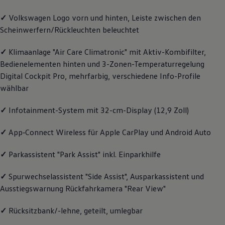
Magazin
✓
Volkswagen
Logo vorn und hinten, Leiste zwischen den
Lifestyle
Transport
Scheinwerfern/Rückleuchten beleuchtet
Familie
Elektromobilität
✓
Klimaanlage "Air Care Climatronic" mit Aktiv-Kombifilter,
Volkswagen R
Pannen- und Unfallhilfe
Bedienelementen hinten und 3-Zonen-Temperaturregelung
Volkswagen Kundenbetreuung
Digital Cockpit Pro, mehrfarbig, verschiedene Info-Profile
wählbar
✓
Infotainment-System mit 32-cm-Display (12,9 Zoll)
✓
App‑Connect
Wireless für Apple
CarPlay
und
Android
Auto
✓
Parkassistent "Park Assist" inkl. Einparkhilfe
✓
Spurwechselassistent "Side Assist", Ausparkassistent und
Ausstiegswarnung Rückfahrkamera "Rear View"
✓
Rücksitzbank/-lehne, geteilt, umlegbar