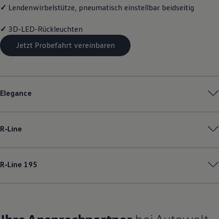
✓
Lendenwirbelstütze, pneumatisch einstellbar beidseitig
✓
3D-LED-Rückleuchten
Jetzt Probefahrt vereinbaren
Elegance
R‑Line
R‑Line
195
Ihre Ansprechpartner
bei Autowelt