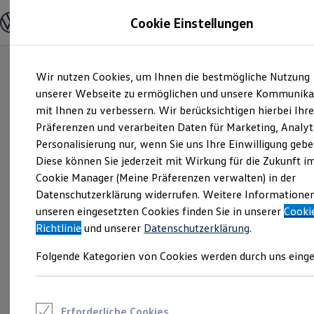
Modelle und Konfigurator
Cookie Einstellungen
Konfigurator
Modelle vergleichen
Konfiguration laden
Zum
Zum
Autosuche
Wir nutzen Cookies, um Ihnen die bestmögliche Nutzung
Hauptinhalt
Footer
Elektroautos
springen
springen
unserer Webseite zu ermöglichen und unsere Kommunika
ENERGY Sondermodelle
Nutzfahrzeuge
mit Ihnen zu verbessern. Wir berücksichtigen hierbei Ihr
SUV und CUV
Präferenzen und verarbeiten Daten für Marketing, Analyt
Familienautos
Personalisierung nur, wenn Sie uns Ihre Einwilligung gebe
Kombis
Kompaktwagen
Diese können Sie jederzeit mit Wirkung für die Zukunft i
Sportwagen
Cookie Manager (Meine Präferenzen verwalten) in der
Schnell verfügbare Fahrzeuge
Angebote und Produkte
Datenschutzerklärung widerrufen. Weitere Informatione
Aktuelle Angebote
unseren eingesetzten Cookies finden Sie in unserer
Cooki
E-Auto-Förderung
Richtlinie
und unserer
Datenschutzerklärung
.
Volkswagen Marktplatz
Die ENERGY Sondermodelle
Folgende Kategorien von Cookies werden durch uns einge
Junge Gebrauchtwagen und Gebrauchtwagen
Volkswagen Zertifizierte Gebrauchtwagen
Elektromobilität bei Gebrauchtwagen
Zubehör- und Serviceangebote
Saisonangebote
Erforderliche Cookies