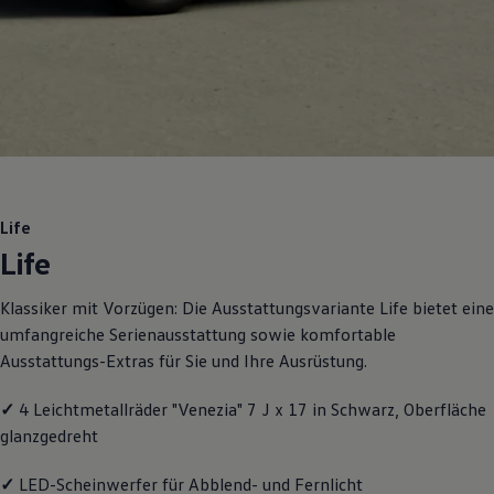
Motorenöl und Flüssigkeiten
Räder und Reifen
Pannen- und Unfallhilfe
Economy Service
Volkswagen Teile
Zubehör
Modellspezifisches Zubehör
Schutz und Pflege
Transport
Entertainment und Elektronik
Individualisieren
Life
Wallbox und Ladekabel
Life
Digitale Extras
Dienste für Ihr Modell finden
Volkswagen Apps, Login und Shop
Klassiker mit Vorzügen: Die Ausstattungsvariante Life bietet eine
Handy und Fahrzeug verbinden
umfangreiche Serienausstattung sowie komfortable
Updates für Software, Karten und Radio
Über Ihr Auto
Ausstattungs-Extras für Sie und Ihre Ausrüstung.
Vorgängermodelle
Kundeninformationen
✓
4 Leichtmetallräder "Venezia" 7 J x 17 in Schwarz, Oberfläche
Volkswagen Kundenbetreuung
Warn- und Kontrollleuchten
glanzgedreht
Assistenzsysteme
Digitale Betriebsanleitung
✓
LED-Scheinwerfer für Abblend- und Fernlicht
Live Beratung