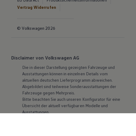
Vertrag Widerrufen
© Volkswagen 2026
Disclaimer von Volkswagen AG
Die in dieser Darstellung gezeigten Fahrzeuge und
Ausstattungen können in einzelnen Details vom
aktuellen deutschen Lieferprogramm abweichen.
Abgebildet sind teilweise Sonderausstattungen der
Fahrzeuge gegen Mehrpreis.
Bitte beachten Sie auch unseren Konfigurator für eine
Übersicht der aktuell verfügbaren Modelle und
Ausstattungen.
Die angegebenen Verbrauchs- und Emissionswerte
beziehen sich nicht auf ein einzelnes Fahrzeug und sind
nicht Bestandteil des Angebots, sondern dienen allein