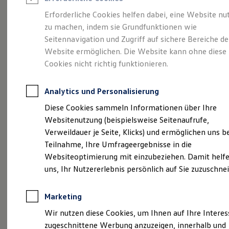
Reifenpakete
Leasing
Erforderliche Cookies helfen dabei, eine Website nu
Leasing-Angebote
zu machen, indem sie Grundfunktionen wie
Mehr Raum für alle(s).
Gebrauchtwagen Leasing
Seitennavigation und Zugriff auf sichere Bereiche de
Junge Gebrauchtwagen-Leasing
Elektroauto Leasing
Website ermöglichen. Die Website kann ohne diese
Der Tayron.
Kleinwagen-Leasing
Cookies nicht richtig funktionieren.
Leasing ohne Anzahlung
Finanzierung
Autokredit mit Schlussrate
Analytics und Personalisierung
Versicherungen und Garantien
Kfz-Versicherung
Diese Cookies sammeln Informationen über Ihre
Restschuldversicherungen
Websitenutzung (beispielsweise Seitenaufrufe,
Garantien
Verweildauer je Seite, Klicks) und ermöglichen uns b
Wartungsverträge
Geschäftskunden
Teilnahme, Ihre Umfrageergebnisse in die
Professional Class bei Volkswagen
Websiteoptimierung mit einzubeziehen. Damit helfe
Großkunden
uns, Ihr Nutzererlebnis persönlich auf Sie zuzuschne
Behörden
(
Impressum & Rechtliches
)
Direktkunden
Sonderfahrzeuge
Marketing
Anpfiff zum Gewinn
Elektromobilität
Wir nutzen diese Cookies, um Ihnen auf Ihre Intere
Elektroautos
zugeschnittene Werbung anzuzeigen, innerhalb und
ID. Tutorials