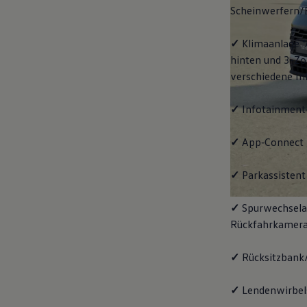
Scheinwerfern/
✓
Klimaanlage "
hinten und 3-Zo
verschiedene In
✓
Infotainment
✓
App‑Connect
✓
Parkassistent 
✓
Spurwechselas
Rückfahrkamera
✓
Rücksitzbank/
✓
Lendenwirbels