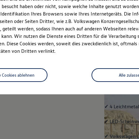
 besucht haben oder nicht, sowie welche Inhalte genutzt worden s
rzeugangebot
Servicetermin buchen
rdern
 Identifikation Ihres Browsers sowie Ihres Internetgeräts. Die 
iten oder Seiten Dritter, wie z.B. Volkswagen Konzerngesellsch
 geteilt werden, sodass Ihnen auch auf anderen Webseiten rel
kann. Wir nutzen die Dienste eines Dritten für die Verarbeitung 
. Diese Cookies werden, soweit dies zweckdienlich ist, oftmals
Life
täten von Dritten verlinkt.
Life
e Cookies ablehnen
Alle zulass
Klassiker mit V
Serienausstattu
Ausrüstung.
✓
4 Leichtmetal
✓
LED-Scheinwer
✓
Volkswagen
L