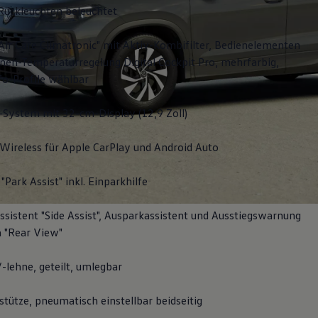
Rückleuchten beleuchtet
Air Care Climatronic" mit Aktiv-Kombifilter, Bedienelementen
nen-Temperaturregelung Digital Cockpit Pro, mehrfarbig,
fo-Profile wählbar
-System mit 32-cm-Display (12,9 Zoll)
Wireless für Apple
CarPlay
und
Android
Auto
"Park Assist" inkl. Einparkhilfe
sistent "Side Assist", Ausparkassistent und Ausstiegswarnung
 "Rear View"
-lehne, geteilt, umlegbar
tütze, pneumatisch einstellbar beidseitig