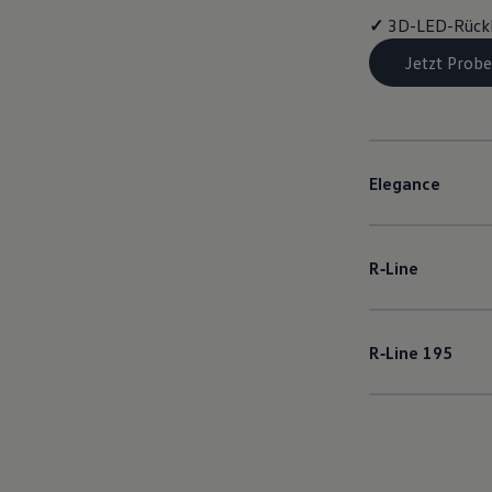
✓
3D-LED-Rück
Jetzt Probe
Elegance
R‑Line
R‑Line
195