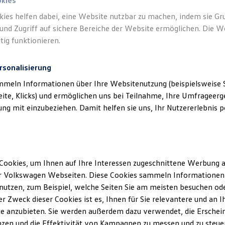
okies
kies helfen dabei, eine Website nutzbar zu machen, indem sie G
und Zugriff auf sichere Bereiche der Website ermöglichen. Die W
tig funktionieren.
rsonalisierung
mmeln Informationen über Ihre Websitenutzung (beispielsweise S
eite, Klicks) und ermöglichen uns bei Teilnahme, Ihre Umfrageerge
g mit einzubeziehen. Damit helfen sie uns, Ihr Nutzererlebnis pe
Cookies, um Ihnen auf Ihre Interessen zugeschnittene Werbung a
r Volkswagen Webseiten. Diese Cookies sammeln Informationen 
utzen, zum Beispiel, welche Seiten Sie am meisten besuchen oder
r Zweck dieser Cookies ist es, Ihnen für Sie relevantere und an I
e anzubieten. Sie werden außerdem dazu verwendet, die Erschein
zen und die Effektivität von Kampagnen zu messen und zu steuern