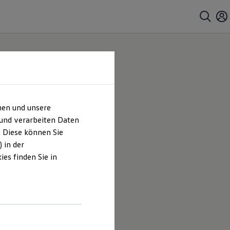
hen und unsere
 und verarbeiten Daten
. Diese können Sie
 in der
es finden Sie in