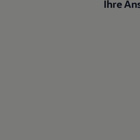
Ihre An
Magazin
Lifestyle
Transport
Familie
Elektromobilität
Volkswagen R
Pannen- und Unfallhilfe
Volkswagen Kundenbetreuung