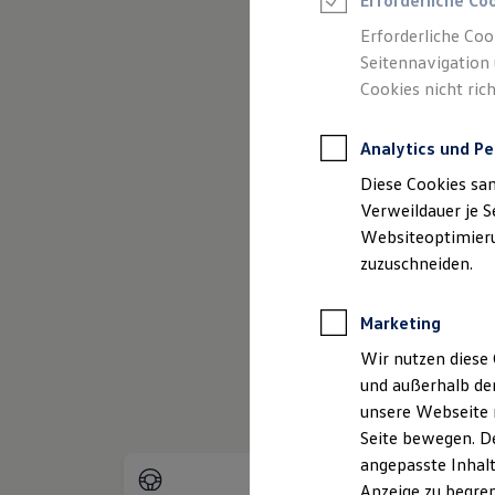
Erforderliche Co
Reifenpakete
Leasing
Erforderliche Coo
Leasing-Angebote
Seitennavigation 
Gebrauchtwagen Leasing
Cookies nicht rich
Junge Gebrauchtwagen-Leasing
Elektroauto Leasing
(
Impressum & Rechtliches
)
Kleinwagen-Leasing
Analytics und Pe
Leasing ohne Anzahlung
Finanzierung
Diese Cookies sa
Autokredit mit Schlussrate
Versicherungen und Garantien
Verweildauer je S
Kfz-Versicherung
Websiteoptimierun
Restschuldversicherungen
zuzuschneiden.
Garantien
Wartungsverträge
Geschäftskunden
Marketing
Professional Class bei Volkswagen
Großkunden
Wir nutzen diese 
Behörden
und außerhalb de
Direktkunden
Sonderfahrzeuge
unsere Webseite n
Anpfiff zum Gewinn
Seite bewegen. De
Elektromobilität
angepasste Inhalt
Elektroautos
ID. Tutorials
Anzeige zu begren