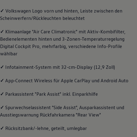
Magazin
✓
Volkswagen
Logo vorn und hinten, Leiste zwischen den
Lifestyle
Transport
Scheinwerfern/Rückleuchten beleuchtet
Familie
Elektromobilität
✓
Klimaanlage "Air Care Climatronic" mit Aktiv-Kombifilter,
Volkswagen R
Pannen- und Unfallhilfe
Bedienelementen hinten und 3-Zonen-Temperaturregelung
Volkswagen Kundenbetreuung
Digital Cockpit Pro, mehrfarbig, verschiedene Info-Profile
wählbar
✓
Infotainment-System mit 32-cm-Display (12,9 Zoll)
✓
App‑Connect
Wireless für Apple
CarPlay
und
Android
Auto
✓
Parkassistent "Park Assist" inkl. Einparkhilfe
✓
Spurwechselassistent "Side Assist", Ausparkassistent und
Ausstiegswarnung Rückfahrkamera "Rear View"
✓
Rücksitzbank/-lehne, geteilt, umlegbar