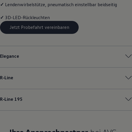
✓
Lendenwirbelstütze, pneumatisch einstellbar beidseitig
✓
3D-LED-Rückleuchten
Jetzt Probefahrt vereinbaren
Elegance
R‑Line
R‑Line
195
Ihre Ansprechpartner
bei AVG