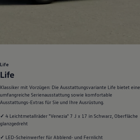
Motorenöl und Flüssigkeiten
Räder und Reifen
Pannen- und Unfallhilfe
Economy Service
Volkswagen Teile
Zubehör
Modellspezifisches Zubehör
Schutz und Pflege
Transport
Entertainment und Elektronik
Individualisieren
Life
Wallbox und Ladekabel
Life
Digitale Extras
Dienste für Ihr Modell finden
Volkswagen Apps, Login und Shop
Klassiker mit Vorzügen: Die Ausstattungsvariante Life bietet eine
Handy und Fahrzeug verbinden
umfangreiche Serienausstattung sowie komfortable
Updates für Software, Karten und Radio
Über Ihr Auto
Ausstattungs-Extras für Sie und Ihre Ausrüstung.
Vorgängermodelle
Kundeninformationen
✓
4 Leichtmetallräder "Venezia" 7 J x 17 in Schwarz, Oberfläche
Volkswagen Kundenbetreuung
Warn- und Kontrollleuchten
glanzgedreht
Assistenzsysteme
Digitale Betriebsanleitung
✓
LED-Scheinwerfer für Abblend- und Fernlicht
Live Beratung