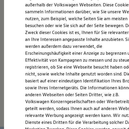
Elektrofahrzeugkonzepte
außerhalb der Volkswagen Webseiten. Diese Cookie
Probefahrt vereinbaren
ID. EVERY1
sammeln Informationen darüber, wie Sie unsere We
Reichweite
nutzen, zum Beispiel, welche Seiten Sie am meisten
Reichweite der ID. Modelle
Reichweite im Winter
besuchen oder wie Sie sich auf der Seite bewegen. D
Rekuperation
Zweck dieser Cookies ist es, Ihnen für Sie relevante
Laden
an Ihre Interessen angepasste Inhalte anzubieten. S
Fahrzeugangebot anfordern
Laden unterwegs
Laden Zuhause
werden außerdem dazu verwendet, die
Ladestationen finden
Erscheinungshäufigkeit einer Anzeige zu begrenzen 
Ladezeitensimulator
Effektivität von Kampagnen zu messen und zu steue
Batterie
Sicherheit
registrieren, ob Sie eine Webseite besucht haben od
Garantie und Lebensdauer
Servicetermin buchen
nicht, sowie welche Inhalte genutzt worden sind. Di
Nachhaltigkeit
basiert auf einer eindeutigen Identifikation Ihres B
Technologie
Kosten und Kauf
sowie Ihres Internetgeräts. Die Informationen kön
Verbrauchskosten
anderen Webseiten oder Seiten Dritter, wie z.B.
Kaufoptionen
Volkswagen Konzerngesellschaften oder Werbetrei
E-Auto-Förderung
Serviceanfrage stellen
Software und Konnektivität
geteilt werden, sodass Ihnen auch auf anderen Web
Die ID. Software 6
relevante Werbung angezeigt werden kann. Wir nut
ID. Software Versionen und Updates
Dienste eines Dritten für die Verarbeitung solcher D
Digitale Extras
Schnittstellen zu Ihrem ID.