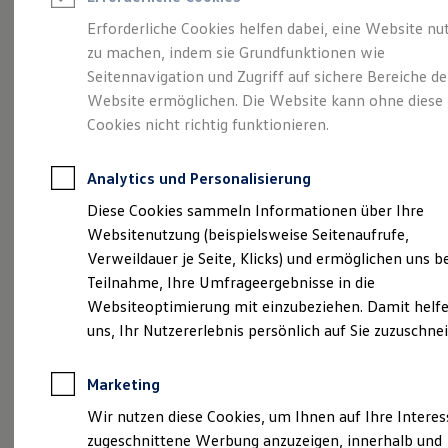
Reifenpakete
Leasing
Erforderliche Cookies helfen dabei, eine Website nu
Leasing-Angebote
zu machen, indem sie Grundfunktionen wie
Mehr Raum für alle(s).
Gebrauchtwagen Leasing
Seitennavigation und Zugriff auf sichere Bereiche de
Junge Gebrauchtwagen-Leasing
Elektroauto Leasing
Website ermöglichen. Die Website kann ohne diese
Der Tayron.
Kleinwagen-Leasing
Cookies nicht richtig funktionieren.
Leasing ohne Anzahlung
Finanzierung
Autokredit mit Schlussrate
Analytics und Personalisierung
Versicherungen und Garantien
Kfz-Versicherung
Diese Cookies sammeln Informationen über Ihre
Restschuldversicherungen
Websitenutzung (beispielsweise Seitenaufrufe,
Garantien
Verweildauer je Seite, Klicks) und ermöglichen uns b
Wartungsverträge
Geschäftskunden
Teilnahme, Ihre Umfrageergebnisse in die
Professional Class bei Volkswagen
Websiteoptimierung mit einzubeziehen. Damit helfe
Großkunden
uns, Ihr Nutzererlebnis persönlich auf Sie zuzuschne
Behörden
(
Impressum & Rechtliches
)
Direktkunden
Sonderfahrzeuge
Marketing
Anpfiff zum Gewinn
Elektromobilität
Wir nutzen diese Cookies, um Ihnen auf Ihre Intere
Elektroautos
zugeschnittene Werbung anzuzeigen, innerhalb und
ID. Tutorials