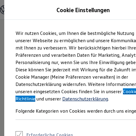
Modelle und Konfigurator
Cookie Einstellungen
Konfigurator
Modelle vergleichen
Konfiguration laden
Zum
Zum
Autosuche
Wir nutzen Cookies, um Ihnen die bestmögliche Nutzung
Hauptinhalt
Footer
Elektroautos
springen
springen
unserer Webseite zu ermöglichen und unsere Kommunika
ENERGY Sondermodelle
Nutzfahrzeuge
mit Ihnen zu verbessern. Wir berücksichtigen hierbei Ihr
SUV und CUV
Präferenzen und verarbeiten Daten für Marketing, Analyt
Familienautos
Personalisierung nur, wenn Sie uns Ihre Einwilligung gebe
Kombis
Kompaktwagen
Diese können Sie jederzeit mit Wirkung für die Zukunft i
Sportwagen
Cookie Manager (Meine Präferenzen verwalten) in der
Schnell verfügbare Fahrzeuge
Angebote und Produkte
Datenschutzerklärung widerrufen. Weitere Informatione
Aktuelle Angebote
unseren eingesetzten Cookies finden Sie in unserer
Cooki
E-Auto-Förderung
Richtlinie
und unserer
Datenschutzerklärung
.
Volkswagen Marktplatz
Die ENERGY Sondermodelle
Folgende Kategorien von Cookies werden durch uns einge
Junge Gebrauchtwagen und Gebrauchtwagen
Volkswagen Zertifizierte Gebrauchtwagen
Elektromobilität bei Gebrauchtwagen
Zubehör- und Serviceangebote
Saisonangebote
Erforderliche Cookies