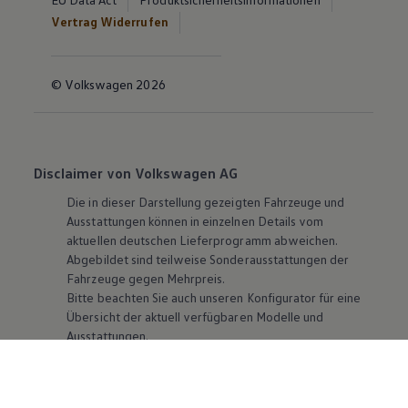
Vertrag Widerrufen
© Volkswagen 2026
Disclaimer von Volkswagen AG
Die in dieser Darstellung gezeigten Fahrzeuge und
Ausstattungen können in einzelnen Details vom
aktuellen deutschen Lieferprogramm abweichen.
Abgebildet sind teilweise Sonderausstattungen der
Fahrzeuge gegen Mehrpreis.
Bitte beachten Sie auch unseren Konfigurator für eine
Übersicht der aktuell verfügbaren Modelle und
Ausstattungen.
Die angegebenen Verbrauchs- und Emissionswerte
beziehen sich nicht auf ein einzelnes Fahrzeug und sind
nicht Bestandteil des Angebots, sondern dienen allein