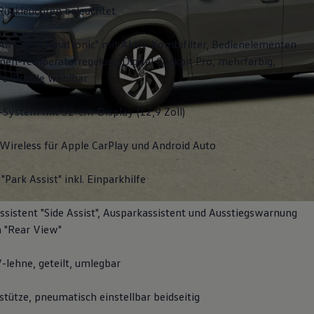
Rückleuchten beleuchtet
Air Care Climatronic" mit Aktiv-Kombifilter, Bedienelementen
nen-Temperaturregelung Digital Cockpit Pro, mehrfarbig,
fo-Profile wählbar
-System mit 32-cm-Display (12,9 Zoll)
Wireless für Apple
CarPlay
und
Android
Auto
"Park Assist" inkl. Einparkhilfe
sistent "Side Assist", Ausparkassistent und Ausstiegswarnung
 "Rear View"
-lehne, geteilt, umlegbar
tütze, pneumatisch einstellbar beidseitig