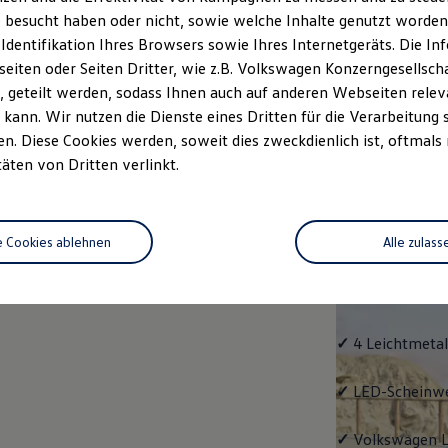
 besucht haben oder nicht, sowie welche Inhalte genutzt worden s
Fahrzeugangebot
Servi
anfordern
 Identifikation Ihres Browsers sowie Ihres Internetgeräts. Die 
iten oder Seiten Dritter, wie z.B. Volkswagen Konzerngesellsch
 geteilt werden, sodass Ihnen auch auf anderen Webseiten rel
kann. Wir nutzen die Dienste eines Dritten für die Verarbeitung 
. Diese Cookies werden, soweit dies zweckdienlich ist, oftmals
Life
täten von Dritten verlinkt.
Life
e Cookies ablehnen
Alle zulass
Klassiker mit V
Serienausstattu
Ausrüstung.
✓
4 Leichtmetal
✓
LED-Scheinwer
✓
Volkswagen
L