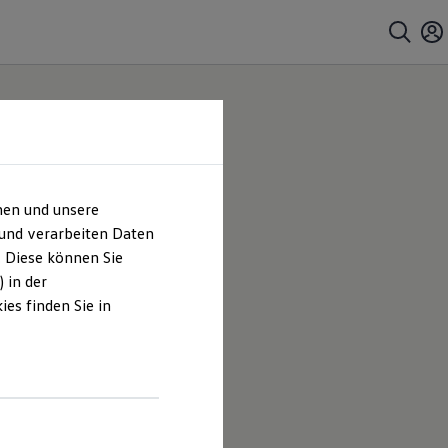
hen und unsere
 und verarbeiten Daten
. Diese können Sie
 in der
es finden Sie in