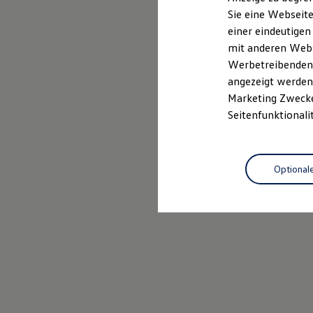
Elektrofahrzeugkonzepte
Sie eine Webseite
ID. EVERY1
Probefahrt vereinbaren
einer eindeutigen
Reichweite
Reichweite der ID. Modelle
mit anderen Webse
Reichweite im Winter
Werbetreibenden,
Rekuperation
angezeigt werden 
Laden
Laden unterwegs
Marketing Zwecken
Laden Zuhause
Seitenfunktionali
Ladestationen finden
Ladezeitensimulator
Batterie
Sicherheit
Optional
Garantie und Lebensdauer
Nachhaltigkeit
Technologie
Kosten und Kauf
Verbrauchskosten
Kaufoptionen
E-Auto-Förderung
Software und Konnektivität
Die ID. Software 6
ID. Software Versionen und Updates
Digitale Extras
Schnittstellen zu Ihrem ID.