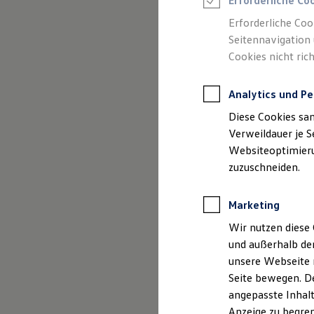
Erforderliche Co
Reifenpakete
Leasing
Erforderliche Coo
Leasing-Angebote
Seitennavigation 
Gebrauchtwagen Leasing
Cookies nicht rich
Junge Gebrauchtwagen-Leasing
Elektroauto Leasing
(
Impressum & Rechtliches
)
Kleinwagen-Leasing
Analytics und Pe
Leasing ohne Anzahlung
Finanzierung
Diese Cookies sa
Autokredit mit Schlussrate
Versicherungen und Garantien
Verweildauer je S
Kfz-Versicherung
Websiteoptimierun
Restschuldversicherungen
zuzuschneiden.
Garantien
Wartungsverträge
Geschäftskunden
Marketing
Professional Class bei Volkswagen
Großkunden
Wir nutzen diese 
Behörden
und außerhalb de
Direktkunden
Sonderfahrzeuge
unsere Webseite n
Anpfiff zum Gewinn
Seite bewegen. De
Elektromobilität
angepasste Inhalt
Elektroautos
ID. Tutorials
Anzeige zu begren