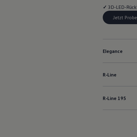
✓
3D-LED-Rück
Jetzt Probe
Elegance
R‑Line
R‑Line
195