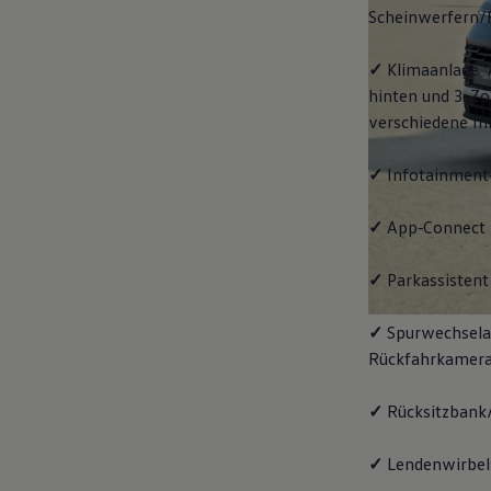
Scheinwerfern/
✓
Klimaanlage "
hinten und 3-Zo
verschiedene In
✓
Infotainment
✓
App‑Connect
✓
Parkassistent 
✓
Spurwechselas
Rückfahrkamera
✓
Rücksitzbank/
✓
Lendenwirbels