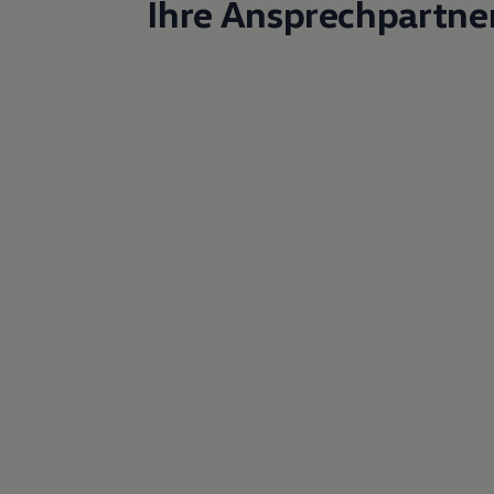
Ihre Ansprechpartne
Magazin
Lifestyle
Transport
Familie
Elektromobilität
Volkswagen R
Pannen- und Unfallhilfe
Volkswagen Kundenbetreuung