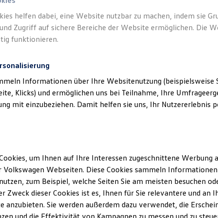
okies
kies helfen dabei, eine Website nutzbar zu machen, indem sie G
und Zugriff auf sichere Bereiche der Website ermöglichen. Die W
tig funktionieren.
rsonalisierung
mmeln Informationen über Ihre Websitenutzung (beispielsweise S
eite, Klicks) und ermöglichen uns bei Teilnahme, Ihre Umfrageerge
g mit einzubeziehen. Damit helfen sie uns, Ihr Nutzererlebnis pe
Cookies, um Ihnen auf Ihre Interessen zugeschnittene Werbung a
r Volkswagen Webseiten. Diese Cookies sammeln Informationen 
utzen, zum Beispiel, welche Seiten Sie am meisten besuchen oder
r Zweck dieser Cookies ist es, Ihnen für Sie relevantere und an I
e anzubieten. Sie werden außerdem dazu verwendet, die Erschein
zen und die Effektivität von Kampagnen zu messen und zu steuern