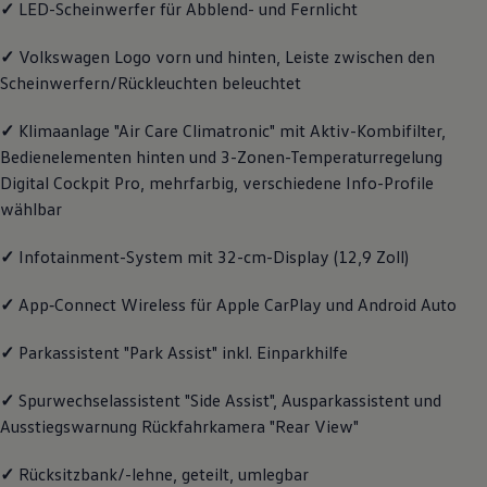
✓
LED-Scheinwerfer für Abblend- und Fernlicht
Magazin
Lifestyle
✓
Volkswagen
Logo vorn und hinten, Leiste zwischen den
Transport
Familie
Scheinwerfern/Rückleuchten beleuchtet
Elektromobilität
Volkswagen R
✓
Klimaanlage "Air Care Climatronic" mit Aktiv-Kombifilter,
Pannen- und Unfallhilfe
Volkswagen Kundenbetreuung
Bedienelementen hinten und 3-Zonen-Temperaturregelung
Digital Cockpit Pro, mehrfarbig, verschiedene Info-Profile
wählbar
✓
Infotainment-System mit 32-cm-Display (12,9 Zoll)
✓
App‑Connect
Wireless für Apple
CarPlay
und
Android
Auto
✓
Parkassistent "Park Assist" inkl. Einparkhilfe
✓
Spurwechselassistent "Side Assist", Ausparkassistent und
Ausstiegswarnung Rückfahrkamera "Rear View"
✓
Rücksitzbank/-lehne, geteilt, umlegbar