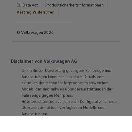
EU Data Act
Produktsicherheitsinformationen
Vertrag Widerrufen
© Volkswagen 2026
Disclaimer von Volkswagen AG
Die in dieser Darstellung gezeigten Fahrzeuge und
Ausstattungen können in einzelnen Details vom
aktuellen deutschen Lieferprogramm abweichen.
Abgebildet sind teilweise Sonderausstattungen der
Fahrzeuge gegen Mehrpreis.
Bitte beachten Sie auch unseren Konfigurator für eine
Übersicht der aktuell verfügbaren Modelle und
Ausstattungen.
Die angegebenen Verbrauchs- und Emissionswerte
beziehen sich nicht auf ein einzelnes Fahrzeug und sind