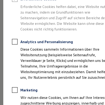
Reifenpakete
Leasing
Erforderliche Cookies helfen dabei, eine Website nu
Leasing-Angebote
zu machen, indem sie Grundfunktionen wie
Mehr Raum für alle(s).
Gebrauchtwagen Leasing
Seitennavigation und Zugriff auf sichere Bereiche de
Junge Gebrauchtwagen-Leasing
Elektroauto Leasing
Website ermöglichen. Die Website kann ohne diese
Der Tayron.
Kleinwagen-Leasing
Cookies nicht richtig funktionieren.
Leasing ohne Anzahlung
Finanzierung
Autokredit mit Schlussrate
Analytics und Personalisierung
Versicherungen und Garantien
Kfz-Versicherung
Diese Cookies sammeln Informationen über Ihre
Restschuldversicherungen
Websitenutzung (beispielsweise Seitenaufrufe,
Garantien
Verweildauer je Seite, Klicks) und ermöglichen uns b
Wartungsverträge
Geschäftskunden
Teilnahme, Ihre Umfrageergebnisse in die
Professional Class bei Volkswagen
Websiteoptimierung mit einzubeziehen. Damit helfe
Großkunden
uns, Ihr Nutzererlebnis persönlich auf Sie zuzuschne
Behörden
Direktkunden
(
Impressum & Rechtliches
)
Sonderfahrzeuge
Marketing
Anpfiff zum Gewinn
Elektromobilität
Wir nutzen diese Cookies, um Ihnen auf Ihre Intere
Elektroautos
zugeschnittene Werbung anzuzeigen, innerhalb und
ID. Tutorials