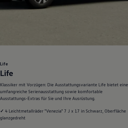
Motorenöl und Flüssigkeiten
Räder und Reifen
Pannen- und Unfallhilfe
Economy Service
Volkswagen Teile
Zubehör
Modellspezifisches Zubehör
Schutz und Pflege
Transport
Entertainment und Elektronik
Individualisieren
Wallbox und Ladekabel
Life
Digitale Extras
Life
Dienste für Ihr Modell finden
Volkswagen Apps, Login und Shop
Handy und Fahrzeug verbinden
Klassiker mit Vorzügen: Die Ausstattungsvariante Life bietet eine
Updates für Software, Karten und Radio
umfangreiche Serienausstattung sowie komfortable
Über Ihr Auto
Vorgängermodelle
Ausstattungs-Extras für Sie und Ihre Ausrüstung.
Kundeninformationen
Volkswagen Kundenbetreuung
✓
4 Leichtmetallräder "Venezia" 7 J x 17 in Schwarz, Oberfläche
Warn- und Kontrollleuchten
Assistenzsysteme
glanzgedreht
Digitale Betriebsanleitung
Live Beratung