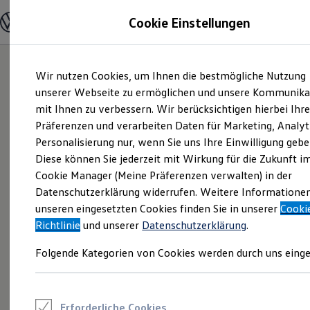
Modelle und Konfigurator
Cookie Einstellungen
Konfigurator
Modelle vergleichen
Konfiguration laden
Zum
Zum
Autosuche
Wir nutzen Cookies, um Ihnen die bestmögliche Nutzung
Hauptinhalt
Footer
Elektroautos
springen
springen
unserer Webseite zu ermöglichen und unsere Kommunika
ENERGY Sondermodelle
Nutzfahrzeuge
mit Ihnen zu verbessern. Wir berücksichtigen hierbei Ihr
SUV und CUV
Präferenzen und verarbeiten Daten für Marketing, Analyt
Familienautos
Personalisierung nur, wenn Sie uns Ihre Einwilligung gebe
Kombis
Kompaktwagen
Diese können Sie jederzeit mit Wirkung für die Zukunft i
Sportwagen
Cookie Manager (Meine Präferenzen verwalten) in der
Schnell verfügbare Fahrzeuge
Angebote und Produkte
Datenschutzerklärung widerrufen. Weitere Informatione
Aktuelle Angebote
unseren eingesetzten Cookies finden Sie in unserer
Cooki
E-Auto-Förderung
Richtlinie
und unserer
Datenschutzerklärung
.
Volkswagen Marktplatz
Die ENERGY Sondermodelle
Folgende Kategorien von Cookies werden durch uns einge
Junge Gebrauchtwagen und Gebrauchtwagen
Volkswagen Zertifizierte Gebrauchtwagen
Elektromobilität bei Gebrauchtwagen
Zubehör- und Serviceangebote
Saisonangebote
Erforderliche Cookies