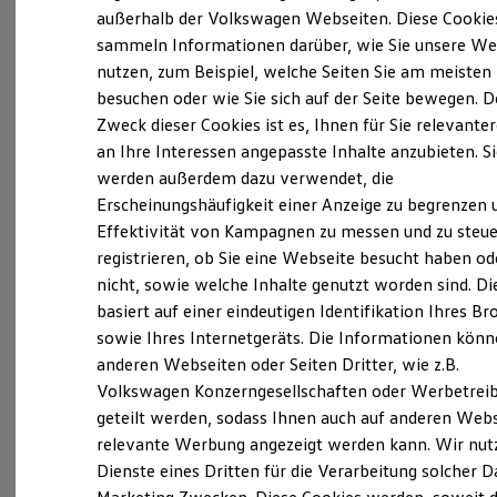
Elektrofahrzeugkonzepte
außerhalb der Volkswagen Webseiten. Diese Cookie
ID. EVERY1
sammeln Informationen darüber, wie Sie unsere We
Probefahrt vereinbaren
Reichweite
nutzen, zum Beispiel, welche Seiten Sie am meisten
Reichweite der ID. Modelle
Reichweite im Winter
besuchen oder wie Sie sich auf der Seite bewegen. D
Rekuperation
Zweck dieser Cookies ist es, Ihnen für Sie relevante
Laden
an Ihre Interessen angepasste Inhalte anzubieten. S
Laden unterwegs
Fahrzeugangebot anfordern
Laden Zuhause
werden außerdem dazu verwendet, die
Ladestationen finden
Erscheinungshäufigkeit einer Anzeige zu begrenzen 
Ladezeitensimulator
Effektivität von Kampagnen zu messen und zu steue
Batterie
Sicherheit
registrieren, ob Sie eine Webseite besucht haben od
Garantie und Lebensdauer
nicht, sowie welche Inhalte genutzt worden sind. Di
Nachhaltigkeit
Servicetermin buchen
basiert auf einer eindeutigen Identifikation Ihres B
Technologie
Kosten und Kauf
sowie Ihres Internetgeräts. Die Informationen kön
Verbrauchskosten
anderen Webseiten oder Seiten Dritter, wie z.B.
Kaufoptionen
Volkswagen Konzerngesellschaften oder Werbetrei
E-Auto-Förderung
Software und Konnektivität
Serviceanfrage stellen
geteilt werden, sodass Ihnen auch auf anderen Web
Die ID. Software 6
relevante Werbung angezeigt werden kann. Wir nut
ID. Software Versionen und Updates
Dienste eines Dritten für die Verarbeitung solcher D
Digitale Extras
Schnittstellen zu Ihrem ID.