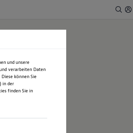
hen und unsere
 und verarbeiten Daten
. Diese können Sie
 in der
es finden Sie in