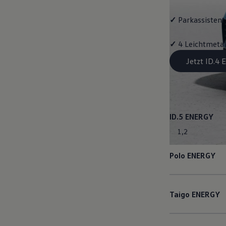
✓
Parkassistent 
✓
4 Leichtmetal
Jetzt ID.4
ID.5
ENERGY
1
,
2
Polo
ENERGY
Taigo
ENERGY