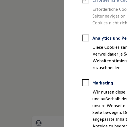
Erforderliche Co
Reifenpakete
Leasing
Erforderliche Coo
Leasing-Angebote
Seitennavigation 
Gebrauchtwagen Leasing
Cookies nicht rich
Junge Gebrauchtwagen-Leasing
Elektroauto Leasing
Kleinwagen-Leasing
Analytics und Pe
Leasing ohne Anzahlung
(
Impressum & Rechtliches
)
Finanzierung
Diese Cookies sa
Autokredit mit Schlussrate
Versicherungen und Garantien
Verweildauer je S
Kfz-Versicherung
Websiteoptimierun
Restschuldversicherungen
zuzuschneiden.
Garantien
Wartungsverträge
Geschäftskunden
Marketing
Professional Class bei Volkswagen
Großkunden
Wir nutzen diese 
Behörden
und außerhalb de
Direktkunden
Sonderfahrzeuge
unsere Webseite n
Anpfiff zum Gewinn
Seite bewegen. De
Elektromobilität
angepasste Inhalt
Elektroautos
ID. Tutorials
Anzeige zu begren