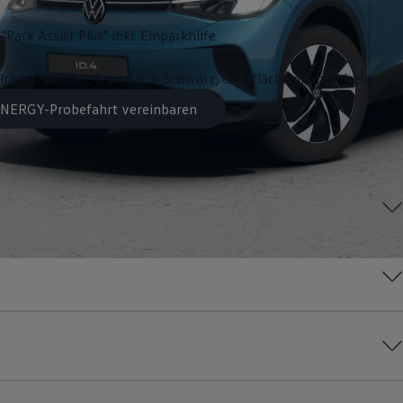
"Park Assist Plus" inkl. Einparkhilfe
lräder "Hamar" 8 J x 19 in Schwarz, Oberfläche glanzgedreht
 ENERGY-Probefahrt vereinbaren