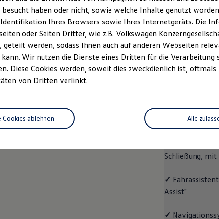
 besucht haben oder nicht, sowie welche Inhalte genutzt worden s
rzeugangebot
Servicetermin buchen
rdern
 Identifikation Ihres Browsers sowie Ihres Internetgeräts. Die 
iten oder Seiten Dritter, wie z.B. Volkswagen Konzerngesellsch
 geteilt werden, sodass Ihnen auch auf anderen Webseiten rel
kann. Wir nutzen die Dienste eines Dritten für die Verarbeitung 
. Diese Cookies werden, soweit dies zweckdienlich ist, oftmals
ID.4
ENERGY
täten von Dritten verlinkt.
Aussta
e Cookies ablehnen
Alle zulass
✓
Multifunktion
✓
"Easy Open & 
Schließung, mit
✓
Fahrassistent
Assist"
✓
Navigationss