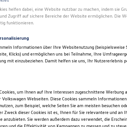
okies
kies helfen dabei, eine Website nutzbar zu machen, indem sie G
und Zugriff auf sichere Bereiche der Website ermöglichen. Die W
tig funktionieren.
rsonalisierung
mmeln Informationen über Ihre Websitenutzung (beispielsweise S
eite, Klicks) und ermöglichen uns bei Teilnahme, Ihre Umfrageerge
g mit einzubeziehen. Damit helfen sie uns, Ihr Nutzererlebnis pe
Cookies, um Ihnen auf Ihre Interessen zugeschnittene Werbung a
r Volkswagen Webseiten. Diese Cookies sammeln Informationen 
utzen, zum Beispiel, welche Seiten Sie am meisten besuchen oder
r Zweck dieser Cookies ist es, Ihnen für Sie relevantere und an I
e anzubieten. Sie werden außerdem dazu verwendet, die Erschein
zen und die Effektivität von Kampagnen zu messen und zu steuern