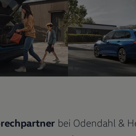
1
prechpartner
bei Odendahl & He