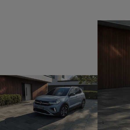
Magazin
Lifestyle
Transport
Familie
Elektromobilität
Volkswagen R
Pannen- und Unfallhilfe
Volkswagen Kundenbetreuung
1
1