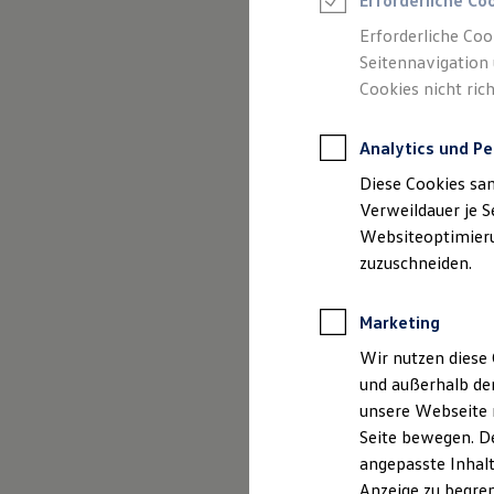
Erforderliche Co
Reifenpakete
Leasing
Erforderliche Coo
Leasing-Angebote
Seitennavigation 
Gebrauchtwagen Leasing
Cookies nicht rich
Junge Gebrauchtwagen-Leasing
Elektroauto Leasing
Kleinwagen-Leasing
Analytics und Pe
Leasing ohne Anzahlung
Finanzierung
Diese Cookies sa
Autokredit mit Schlussrate
Versicherungen und Garantien
Verweildauer je S
Kfz-Versicherung
Websiteoptimierun
Restschuldversicherungen
zuzuschneiden.
Garantien
Wartungsverträge
Geschäftskunden
Marketing
Professional Class bei Volkswagen
Großkunden
Wir nutzen diese 
Behörden
und außerhalb de
Direktkunden
Der Polo
Sonderfahrzeuge
unsere Webseite n
Anpfiff zum Gewinn
Seite bewegen. De
Elektromobilität
Kompakt, wendig und vol
angepasste Inhalt
Elektroautos
ID. Tutorials
Anzeige zu begren