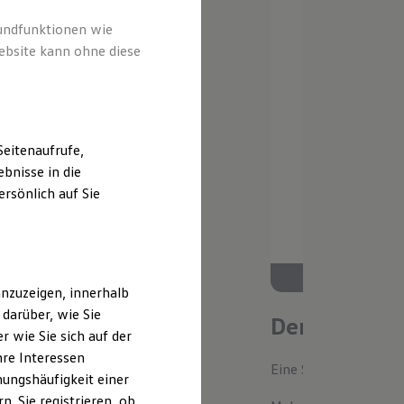
rundfunktionen wie
ebsite kann ohne diese
eitenaufrufe,
bnisse in die
rsönlich auf Sie
nzuzeigen, innerhalb
darüber, wie Sie
Der neue ID.
 wie Sie sich auf der
hre Interessen
Eine Spur Extra. Der n
ungshäufigkeit einer
. Sie registrieren, ob