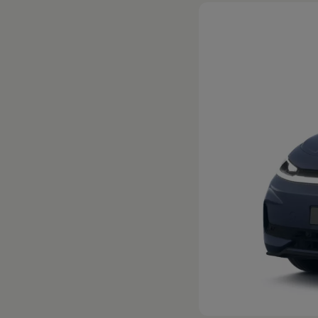
Hybridautos
Marke und Erlebnis
Volkswagen R und R Experience
R-Modelle
R Experience
Driving Experience
Volkswagen entdecken
Werkbesichtigung
Factory visit
Lifestyle Shop
T-Roc Kollektion
Golf Kollektion
ID. Kollektion
Volkswagen Kollektion
R-Kollektion
GTI Kollektion
Fußball Drop
we drive football
#wedriveproud
Besitzer und Service
myVolkswagen
Software Updates
Service und Ersatzteile
Inspektion und HU/AU
Reparaturen und Checks