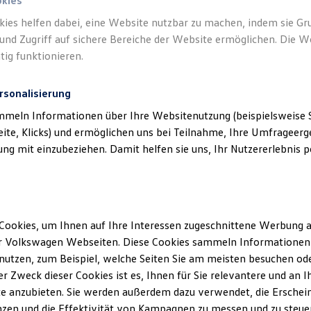
okies
kies helfen dabei, eine Website nutzbar zu machen, indem sie G
und Zugriff auf sichere Bereiche der Website ermöglichen. Die W
tig funktionieren.
rsonalisierung
mmeln Informationen über Ihre Websitenutzung (beispielsweise S
eite, Klicks) und ermöglichen uns bei Teilnahme, Ihre Umfrageerge
g mit einzubeziehen. Damit helfen sie uns, Ihr Nutzererlebnis pe
Cookies, um Ihnen auf Ihre Interessen zugeschnittene Werbung a
r Volkswagen Webseiten. Diese Cookies sammeln Informationen 
utzen, zum Beispiel, welche Seiten Sie am meisten besuchen oder
r Zweck dieser Cookies ist es, Ihnen für Sie relevantere und an I
ler Möglichkeiten. Entdecken Sie den Polo.
e anzubieten. Sie werden außerdem dazu verwendet, die Erschein
zen und die Effektivität von Kampagnen zu messen und zu steuern