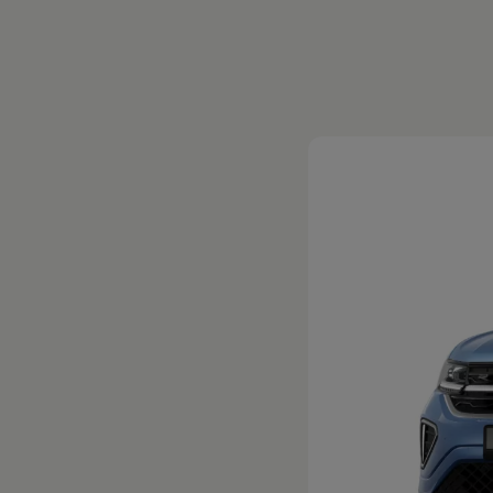
Magazin
Lifestyle
Transport
Familie
Elektromobilität
Volkswagen R
Pannen- und Unfallhilfe
Volkswagen Kundenbetreuung