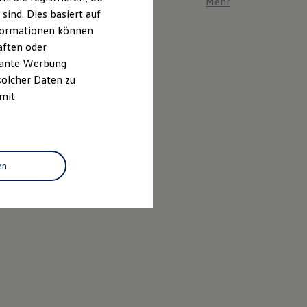
Mehr zum ID. Polo er
ind. Dies basiert auf
Informationen können
aften oder
evante Werbung
solcher Daten zu
 mit
en