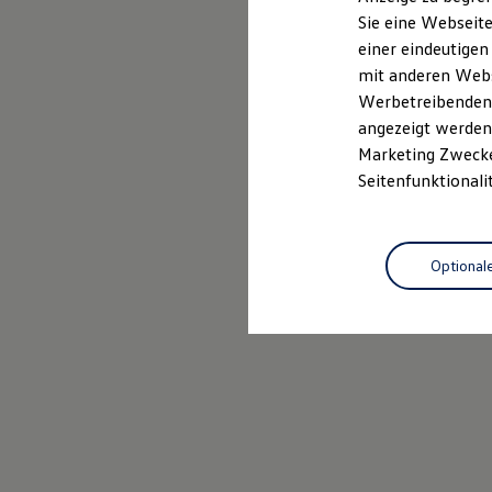
Mehr zum Polo erfahren
Elektrofahrzeugkonzepte
Sie eine Webseite
ID. EVERY1
einer eindeutigen
Reichweite
Reichweite der ID. Modelle
mit anderen Webse
Reichweite im Winter
Werbetreibenden,
Rekuperation
angezeigt werden 
Laden
Laden unterwegs
Marketing Zwecken
Laden Zuhause
Seitenfunktionali
Ladestationen finden
Ladezeitensimulator
Batterie
Sicherheit
Optional
Garantie und Lebensdauer
Nachhaltigkeit
Technologie
Kosten und Kauf
Verbrauchskosten
Kaufoptionen
E-Auto-Förderung
Software und Konnektivität
Die ID. Software 6
ID. Software Versionen und Updates
Digitale Extras
Schnittstellen zu Ihrem ID.