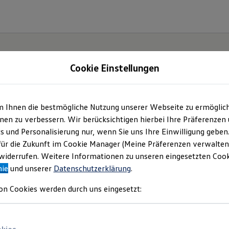
Cookie Einstellungen
| Ramsperger Automo
m Ihnen die bestmögliche Nutzung unserer Webseite zu ermöglic
en zu verbessern. Wir berücksichtigen hierbei Ihre Präferenzen
obile GmbH & Co. KG
(
Impressum & Rechtliches
)
cs und Personalisierung nur, wenn Sie uns Ihre Einwilligung geben
für die Zukunft im Cookie Manager (Meine Präferenzen verwalten)
iderrufen. Weitere Informationen zu unseren eingesetzten Cooki
nie
und unserer
Datenschutzerklärung
.
on Cookies werden durch uns eingesetzt: