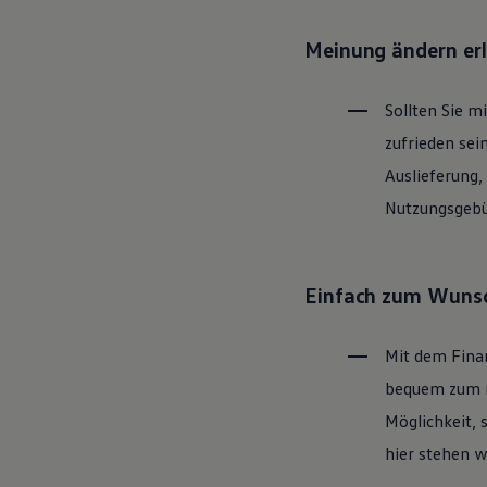
Motorenöl und Flüssigkeiten
Räder und Reifen
Meinung ändern er
Pannen- und Unfallhilfe
Economy Service
Volkswagen Teile
Sollten Sie m
Zubehör
Modellspezifisches Zubehör
zufrieden sei
Schutz und Pflege
Transport
Auslieferung,
Entertainment und Elektronik
Nutzungsgebüh
Individualisieren
Wallbox und Ladekabel
Digitale Extras
Dienste für Ihr Modell finden
Volkswagen Apps, Login und Shop
Einfach zum Wunsc
Handy und Fahrzeug verbinden
Updates für Software, Karten und Radio
Über Ihr Auto
Mit dem Fina
Vorgängermodelle
Kundeninformationen
bequem zum ne
Volkswagen Kundenbetreuung
Möglichkeit, 
Warn- und Kontrollleuchten
Assistenzsysteme
hier stehen w
Digitale Betriebsanleitung
Live Beratung