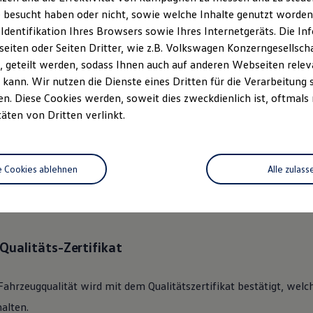
 besucht haben oder nicht, sowie welche Inhalte genutzt worden s
 Identifikation Ihres Browsers sowie Ihres Internetgeräts. Die 
ständlich.
Das
Gebrauchtwage
iten oder Seiten Dritter, wie z.B. Volkswagen Konzerngesellsch
rechen.
 geteilt werden, sodass Ihnen auch auf anderen Webseiten rel
kann. Wir nutzen die Dienste eines Dritten für die Verarbeitung 
. Diese Cookies werden, soweit dies zweckdienlich ist, oftmals
 360°
Gebrauchtwagen
-Check
täten von Dritten verlinkt.
lkswagen
Zertifizierter
Gebrauchtwagen
an unsere Kunden überge
e Cookies ablehnen
Alle zulass
des Fahrzeugs mit dem gründlichen 360°
Gebrauchtwagen
-Check.
nik, Optik, Wartung und Garantie umfassend beleuchtet.
Qualitäts-Zertifikat
Fahrzeugqualität wird mit dem Qualitätszertifikat bestätigt, welc
alten.