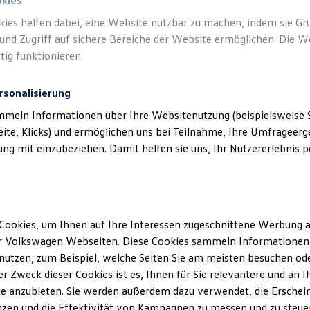
n.
okies
kies helfen dabei, eine Website nutzbar zu machen, indem sie G
und Zugriff auf sichere Bereiche der Website ermöglichen. Die W
tig funktionieren.
rsonalisierung
mmeln Informationen über Ihre Websitenutzung (beispielsweise S
eite, Klicks) und ermöglichen uns bei Teilnahme, Ihre Umfrageerge
g mit einzubeziehen. Damit helfen sie uns, Ihr Nutzererlebnis pe
Cookies, um Ihnen auf Ihre Interessen zugeschnittene Werbung a
r Volkswagen Webseiten. Diese Cookies sammeln Informationen 
utzen, zum Beispiel, welche Seiten Sie am meisten besuchen oder
r Zweck dieser Cookies ist es, Ihnen für Sie relevantere und an I
e anzubieten. Sie werden außerdem dazu verwendet, die Erschein
zen und die Effektivität von Kampagnen zu messen und zu steuern