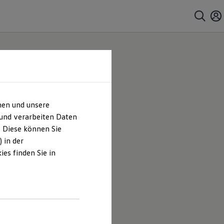
hen und unsere
 und verarbeiten Daten
. Diese können Sie
 in der
es finden Sie in