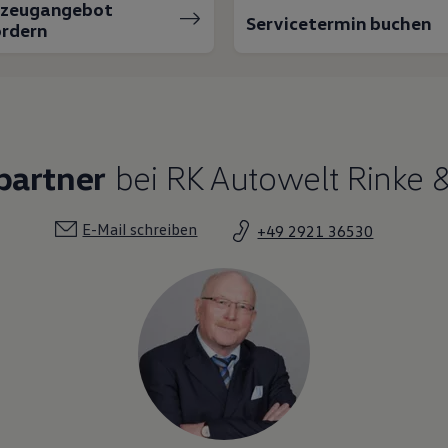
rzeugangebot
Servicetermin buchen
rdern
partner
bei RK Autowelt Rinke 
E-Mail schreiben
+49 2921 36530