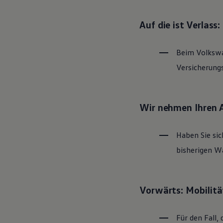
Magazin
Lifestyle
Auf die ist Verlass
Transport
Familie
Elektromobilität
Beim
Volksw
Volkswagen R
Pannen- und Unfallhilfe
Versicherung
Volkswagen Kundenbetreuung
Wir nehmen Ihren 
Haben Sie sic
bisherigen Wa
Vorwärts: Mobilitä
Für den Fall, 