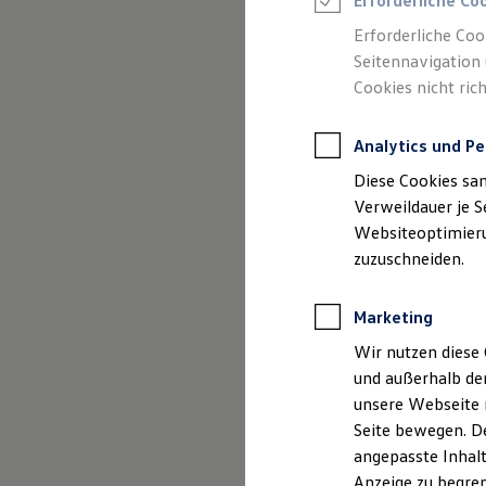
Gebrauchtwage
Erforderliche Co
Reifenpakete
Leasing
Erforderliche Coo
Leasing-Angebote
Seitennavigation 
Gebrauchtwagen Leasing
Cookies nicht rich
Junge Gebrauchtwagen-Leasing
Elektroauto Leasing
Kleinwagen-Leasing
Analytics und Pe
Leasing ohne Anzahlung
Finanzierung
Diese Cookies sa
Autokredit mit Schlussrate
Versicherungen und Garantien
Verweildauer je S
Kfz-Versicherung
Websiteoptimierun
Restschuldversicherungen
zuzuschneiden.
Garantien
(
Impressum & Rechtliches
)
Wartungsverträge
Geschäftskunden
Marketing
Professional Class bei Volkswagen
Großkunden
Wir nutzen diese 
Behörden
und außerhalb de
Direktkunden
Sonderfahrzeuge
unsere Webseite n
Anpfiff zum Gewinn
Seite bewegen. De
Elektromobilität
angepasste Inhalt
Elektroautos
ID. Tutorials
Anzeige zu begren