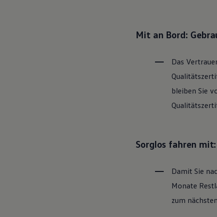
Hybridautos
Marke und Erlebnis
Volkswagen R und R Experience
R-Modelle
Mit an Bord: Gebr
R Experience
Driving Experience
Volkswagen entdecken
Das Vertrauen
Werkbesichtigung
Factory visit
Qualitätszert
Lifestyle Shop
bleiben Sie v
T-Roc Kollektion
Golf Kollektion
Qualitätszert
ID. Kollektion
Volkswagen Kollektion
R-Kollektion
GTI Kollektion
Sorglos fahren mit
Fußball Drop
we drive football
#wedriveproud
Damit Sie nac
Besitzer und Service
myVolkswagen
Monate Restla
Software Updates
Service und Ersatzteile
zum nächsten 
Inspektion und HU/AU
Reparaturen und Checks