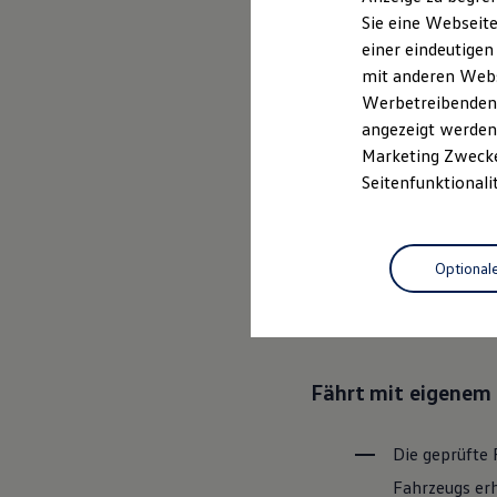
Elektrofahrzeugkonzepte
Sie eine Webseite
ID. EVERY1
einer eindeutigen
Reichweite
Ganz selbstver
Reichweite der ID. Modelle
mit anderen Webse
Reichweite im Winter
Leistungsversp
Werbetreibenden,
Rekuperation
angezeigt werden 
Laden
Laden unterwegs
Marketing Zwecken
Laden Zuhause
Rundum sicher: der
Seitenfunktionali
Ladestationen finden
Ladezeitensimulator
Batterie
Bevor ein
Vo
Sicherheit
Optional
den Zustand 
Garantie und Lebensdauer
Nachhaltigkeit
Bereiche Tech
Technologie
Kosten und Kauf
Verbrauchskosten
Kaufoptionen
Fährt mit eigenem 
E-Auto-Förderung
Software und Konnektivität
Die ID. Software 6
ID. Software Versionen und Updates
Die geprüfte 
Digitale Extras
Fahrzeugs erh
Schnittstellen zu Ihrem ID.