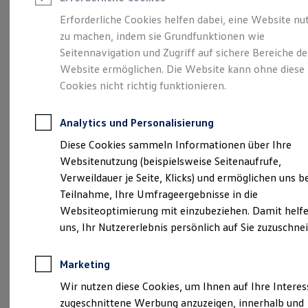
Reifenpakete
Leasing
Erforderliche Cookies helfen dabei, eine Website nu
Leasing-Angebote
zu machen, indem sie Grundfunktionen wie
Mehr Raum für alle(s).
Gebrauchtwagen Leasing
Seitennavigation und Zugriff auf sichere Bereiche de
Junge Gebrauchtwagen-Leasing
Elektroauto Leasing
Website ermöglichen. Die Website kann ohne diese
Der Tayron.
Kleinwagen-Leasing
Cookies nicht richtig funktionieren.
Leasing ohne Anzahlung
Finanzierung
Autokredit mit Schlussrate
Analytics und Personalisierung
Versicherungen und Garantien
Kfz-Versicherung
Diese Cookies sammeln Informationen über Ihre
Restschuldversicherungen
Websitenutzung (beispielsweise Seitenaufrufe,
Garantien
Verweildauer je Seite, Klicks) und ermöglichen uns b
Wartungsverträge
Geschäftskunden
Teilnahme, Ihre Umfrageergebnisse in die
Professional Class bei Volkswagen
Websiteoptimierung mit einzubeziehen. Damit helfe
Großkunden
uns, Ihr Nutzererlebnis persönlich auf Sie zuzuschne
Behörden
(
Impressum & Rechtliches
)
Direktkunden
Sonderfahrzeuge
Marketing
Anpfiff zum Gewinn
Elektromobilität
Wir nutzen diese Cookies, um Ihnen auf Ihre Intere
Elektroautos
zugeschnittene Werbung anzuzeigen, innerhalb und
ID. Tutorials