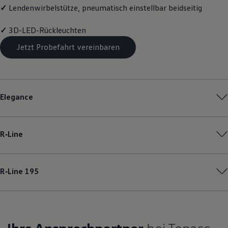
✓
Lendenwirbelstütze, pneumatisch einstellbar beidseitig
✓
3D-LED-Rückleuchten
Jetzt Probefahrt vereinbaren
Elegance
R‑Line
R‑Line
195
Ihre Ansprechpartner
bei Tepass