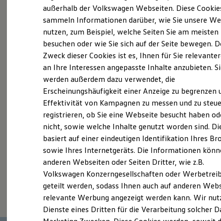
Elektrofahrzeugkonzepte
außerhalb der Volkswagen Webseiten. Diese Cookie
Probefahrt vereinbaren
ID. EVERY1
sammeln Informationen darüber, wie Sie unsere We
Reichweite
nutzen, zum Beispiel, welche Seiten Sie am meisten
Reichweite der ID. Modelle
Reichweite im Winter
besuchen oder wie Sie sich auf der Seite bewegen. D
Rekuperation
Zweck dieser Cookies ist es, Ihnen für Sie relevante
Laden
an Ihre Interessen angepasste Inhalte anzubieten. S
Fahrzeugangebot anfordern
Laden unterwegs
Laden Zuhause
werden außerdem dazu verwendet, die
Ladestationen finden
Erscheinungshäufigkeit einer Anzeige zu begrenzen 
Ladezeitensimulator
Effektivität von Kampagnen zu messen und zu steue
Batterie
Sicherheit
registrieren, ob Sie eine Webseite besucht haben od
Garantie und Lebensdauer
Servicetermin buchen
nicht, sowie welche Inhalte genutzt worden sind. Di
Nachhaltigkeit
basiert auf einer eindeutigen Identifikation Ihres B
Technologie
Kosten und Kauf
sowie Ihres Internetgeräts. Die Informationen kön
Verbrauchskosten
anderen Webseiten oder Seiten Dritter, wie z.B.
Kaufoptionen
Volkswagen Konzerngesellschaften oder Werbetrei
E-Auto-Förderung
Serviceanfrage stellen
Software und Konnektivität
geteilt werden, sodass Ihnen auch auf anderen Web
Die ID. Software 6
relevante Werbung angezeigt werden kann. Wir nut
ID. Software Versionen und Updates
Dienste eines Dritten für die Verarbeitung solcher D
Digitale Extras
Schnittstellen zu Ihrem ID.