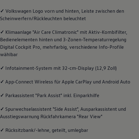
Magazin
✓
Volkswagen
Logo vorn und hinten, Leiste zwischen den
Lifestyle
Transport
Scheinwerfern/Rückleuchten beleuchtet
Familie
Elektromobilität
✓
Klimaanlage "Air Care Climatronic" mit Aktiv-Kombifilter,
Volkswagen R
Pannen- und Unfallhilfe
Bedienelementen hinten und 3-Zonen-Temperaturregelung
Volkswagen Kundenbetreuung
Digital Cockpit Pro, mehrfarbig, verschiedene Info-Profile
wählbar
✓
Infotainment-System mit 32-cm-Display (12,9 Zoll)
✓
App‑Connect
Wireless für Apple
CarPlay
und
Android
Auto
✓
Parkassistent "Park Assist" inkl. Einparkhilfe
✓
Spurwechselassistent "Side Assist", Ausparkassistent und
Ausstiegswarnung Rückfahrkamera "Rear View"
✓
Rücksitzbank/-lehne, geteilt, umlegbar