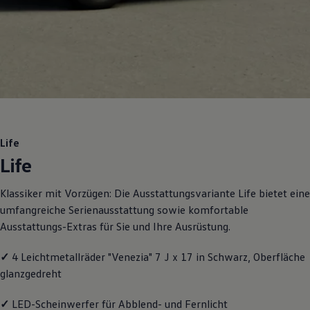
Motorenöl und Flüssigkeiten
Räder und Reifen
Pannen- und Unfallhilfe
Economy Service
Volkswagen Teile
Zubehör
Modellspezifisches Zubehör
Schutz und Pflege
Transport
Entertainment und Elektronik
Individualisieren
Life
Wallbox und Ladekabel
Life
Digitale Extras
Dienste für Ihr Modell finden
Volkswagen Apps, Login und Shop
Klassiker mit Vorzügen: Die Ausstattungsvariante Life bietet eine
Handy und Fahrzeug verbinden
umfangreiche Serienausstattung sowie komfortable
Updates für Software, Karten und Radio
Über Ihr Auto
Ausstattungs-Extras für Sie und Ihre Ausrüstung.
Vorgängermodelle
Kundeninformationen
✓
4 Leichtmetallräder "Venezia" 7 J x 17 in Schwarz, Oberfläche
Volkswagen Kundenbetreuung
Warn- und Kontrollleuchten
glanzgedreht
Assistenzsysteme
Digitale Betriebsanleitung
✓
LED-Scheinwerfer für Abblend- und Fernlicht
Live Beratung