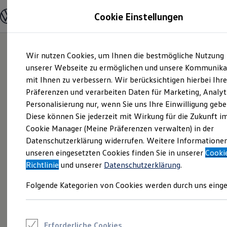
Modelle und Konfigurator
Cookie Einstellungen
Konfigurator
Modelle vergleichen
Konfiguration laden
Zum
Zum
Autosuche
Wir nutzen Cookies, um Ihnen die bestmögliche Nutzung
Hauptinhalt
Footer
Elektroautos
springen
springen
unserer Webseite zu ermöglichen und unsere Kommunika
ENERGY Sondermodelle
Nutzfahrzeuge
mit Ihnen zu verbessern. Wir berücksichtigen hierbei Ihr
SUV und CUV
Präferenzen und verarbeiten Daten für Marketing, Analyt
Familienautos
Personalisierung nur, wenn Sie uns Ihre Einwilligung gebe
Kombis
Kompaktwagen
Diese können Sie jederzeit mit Wirkung für die Zukunft i
Sportwagen
Cookie Manager (Meine Präferenzen verwalten) in der
Schnell verfügbare Fahrzeuge
Angebote und Produkte
Datenschutzerklärung widerrufen. Weitere Informatione
Aktuelle Angebote
unseren eingesetzten Cookies finden Sie in unserer
Cooki
E-Auto-Förderung
Richtlinie
und unserer
Datenschutzerklärung
.
Volkswagen Marktplatz
Die ENERGY Sondermodelle
Folgende Kategorien von Cookies werden durch uns einge
Junge Gebrauchtwagen und Gebrauchtwagen
Volkswagen Zertifizierte Gebrauchtwagen
Elektromobilität bei Gebrauchtwagen
Zubehör- und Serviceangebote
Saisonangebote
Erforderliche Cookies