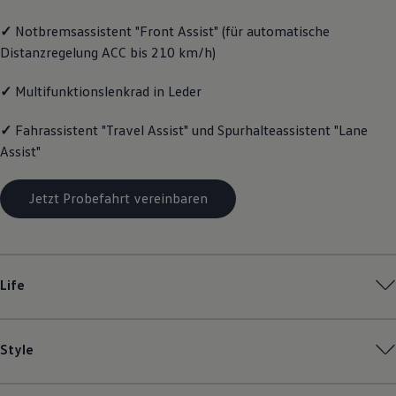
Magazin
✓
Notbremsassistent "Front Assist" (für automatische
Lifestyle
Transport
Distanzregelung ACC bis 210 km/h)
Familie
Elektromobilität
✓
Multifunktionslenkrad in Leder
Volkswagen R
Pannen- und Unfallhilfe
Volkswagen Kundenbetreuung
✓
Fahrassistent "Travel Assist" und Spurhalteassistent "Lane
Assist"
Jetzt Probefahrt vereinbaren
Life
Style