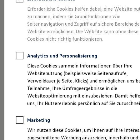
Reifenpakete
Leasing
Erforderliche Cookies helfen dabei, eine Website nu
Leasing-Angebote
zu machen, indem sie Grundfunktionen wie
Ihr Begleiter für Alltag
Gebrauchtwagen Leasing
Seitennavigation und Zugriff auf sichere Bereiche de
Junge Gebrauchtwagen-Leasing
Elektroauto Leasing
Website ermöglichen. Die Website kann ohne diese
und Freizeit.
Der T-
Kleinwagen-Leasing
Cookies nicht richtig funktionieren.
Leasing ohne Anzahlung
Cross.
Finanzierung
Autokredit mit Schlussrate
Analytics und Personalisierung
Versicherungen und Garantien
Kfz-Versicherung
Diese Cookies sammeln Informationen über Ihre
Restschuldversicherungen
Websitenutzung (beispielsweise Seitenaufrufe,
Garantien
Verweildauer je Seite, Klicks) und ermöglichen uns b
Wartungsverträge
Geschäftskunden
Teilnahme, Ihre Umfrageergebnisse in die
Professional Class bei Volkswagen
Websiteoptimierung mit einzubeziehen. Damit helfe
Großkunden
uns, Ihr Nutzererlebnis persönlich auf Sie zuzuschne
Behörden
Direktkunden
Sonderfahrzeuge
Marketing
Anpfiff zum Gewinn
(
Impressum & Rechtliches
)
Elektromobilität
Wir nutzen diese Cookies, um Ihnen auf Ihre Intere
Elektroautos
zugeschnittene Werbung anzuzeigen, innerhalb und
ID. Tutorials