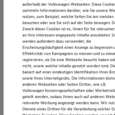
Elektrofahrzeugkonzepte
außerhalb der Volkswagen Webseiten. Diese Cookie
ID. EVERY1
sammeln Informationen darüber, wie Sie unsere We
Reichweite
nutzen, zum Beispiel, welche Seiten Sie am meisten
Reichweite der ID. Modelle
Probefahrt vereinbaren
Reichweite im Winter
besuchen oder wie Sie sich auf der Seite bewegen. D
Rekuperation
Zweck dieser Cookies ist es, Ihnen für Sie relevante
Laden
an Ihre Interessen angepasste Inhalte anzubieten. S
Laden unterwegs
Laden Zuhause
werden außerdem dazu verwendet, die
Ladestationen finden
Erscheinungshäufigkeit einer Anzeige zu begrenzen 
Fahrzeugangebot anfordern
Ladezeitensimulator
Effektivität von Kampagnen zu messen und zu steue
Batterie
Sicherheit
registrieren, ob Sie eine Webseite besucht haben od
Garantie und Lebensdauer
nicht, sowie welche Inhalte genutzt worden sind. Di
Nachhaltigkeit
basiert auf einer eindeutigen Identifikation Ihres B
Technologie
Servicetermin buchen
Kosten und Kauf
sowie Ihres Internetgeräts. Die Informationen kön
Verbrauchskosten
anderen Webseiten oder Seiten Dritter, wie z.B.
Kaufoptionen
Volkswagen Konzerngesellschaften oder Werbetrei
E-Auto-Förderung
Software und Konnektivität
geteilt werden, sodass Ihnen auch auf anderen Web
Die ID. Software 6
relevante Werbung angezeigt werden kann. Wir nut
Serviceanfrage stellen
ID. Software Versionen und Updates
Dienste eines Dritten für die Verarbeitung solcher D
Digitale Extras
Schnittstellen zu Ihrem ID.