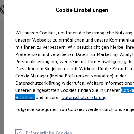
Modelle und Konfigurator
Cookie Einstellungen
Konfigurator
Modelle vergleichen
Konfiguration laden
Zum
Zum
Autosuche
Wir nutzen Cookies, um Ihnen die bestmögliche Nutzung
Hauptinhalt
Footer
Elektroautos
springen
springen
unserer Webseite zu ermöglichen und unsere Kommunika
ENERGY Sondermodelle
Nutzfahrzeuge
mit Ihnen zu verbessern. Wir berücksichtigen hierbei Ihr
SUV und CUV
Präferenzen und verarbeiten Daten für Marketing, Analyt
Familienautos
Personalisierung nur, wenn Sie uns Ihre Einwilligung gebe
Kombis
Kompaktwagen
Diese können Sie jederzeit mit Wirkung für die Zukunft i
Sportwagen
Cookie Manager (Meine Präferenzen verwalten) in der
Schnell verfügbare Fahrzeuge
Angebote und Produkte
Datenschutzerklärung widerrufen. Weitere Informatione
Aktuelle Angebote
unseren eingesetzten Cookies finden Sie in unserer
Cooki
E-Auto-Förderung
Richtlinie
und unserer
Datenschutzerklärung
.
Volkswagen Marktplatz
Die ENERGY Sondermodelle
Folgende Kategorien von Cookies werden durch uns einge
Junge Gebrauchtwagen und Gebrauchtwagen
Volkswagen Zertifizierte Gebrauchtwagen
Elektromobilität bei Gebrauchtwagen
Zubehör- und Serviceangebote
Saisonangebote
Erforderliche Cookies