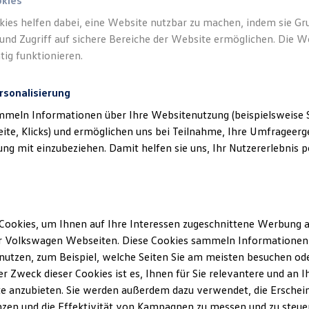
okies
kies helfen dabei, eine Website nutzbar zu machen, indem sie G
und Zugriff auf sichere Bereiche der Website ermöglichen. Die W
tig funktionieren.
rsonalisierung
mmeln Informationen über Ihre Websitenutzung (beispielsweise S
eite, Klicks) und ermöglichen uns bei Teilnahme, Ihre Umfrageerge
g mit einzubeziehen. Damit helfen sie uns, Ihr Nutzererlebnis pe
Cookies, um Ihnen auf Ihre Interessen zugeschnittene Werbung a
r Volkswagen Webseiten. Diese Cookies sammeln Informationen 
utzen, zum Beispiel, welche Seiten Sie am meisten besuchen oder
r Zweck dieser Cookies ist es, Ihnen für Sie relevantere und an I
Details des Golf
e anzubieten. Sie werden außerdem dazu verwendet, die Erschein
zen und die Effektivität von Kampagnen zu messen und zu steuern