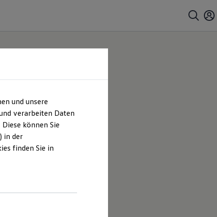
hen und unsere
 und verarbeiten Daten
. Diese können Sie
 in der
es finden Sie in