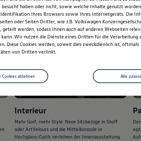
 besucht haben oder nicht, sowie welche Inhalte genutzt worden s
 Identifikation Ihres Browsers sowie Ihres Internetgeräts. Die 
iten oder Seiten Dritter, wie z.B. Volkswagen Konzerngesellsch
 geteilt werden, sodass Ihnen auch auf anderen Webseiten rel
kann. Wir nutzen die Dienste eines Dritten für die Verarbeitung 
. Diese Cookies werden, soweit dies zweckdienlich ist, oftmals
täten von Dritten verlinkt.
e Cookies ablehnen
Alle zulass
Interieur
P
Mehr
Golf
, mehr Style: Neue Sitzbezüge in Stoff
Den
en
oder ArtVelours und die Mittelkonsole in
opt
Hochglanz-Optik verleihen der Innenausstattung
Auf