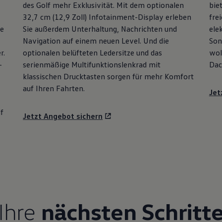
des
Golf
mehr Exklusivität. Mit dem optionalen
bie
32,7 cm (12,9 Zoll) Infotainment-Display erleben
fre
ie
Sie außerdem Unterhaltung, Nachrichten und
ele
Navigation auf einem neuen Level. Und die
Son
r.
optionalen belüfteten Ledersitze und das
wol
-
serienmäßige Multifunktionslenkrad mit
Dac
klassischen Drucktasten sorgen für mehr Komfort
auf Ihren Fahrten.
Jet
f
Jetzt Angebot sichern
Ihre
nächsten Schritt