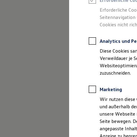
Erforderliche Co
Reifenpakete
Leasing
Erforderliche Coo
Leasing-Angebote
Seitennavigation 
Gebrauchtwagen Leasing
(
Impressum & Rechtliches
)
Cookies nicht rich
Junge Gebrauchtwagen-Leasing
Elektroauto Leasing
Kleinwagen-Leasing
Analytics und Pe
Leasing ohne Anzahlung
Finanzierung
Diese Cookies sa
Autokredit mit Schlussrate
Versicherungen und Garantien
Verweildauer je S
Kfz-Versicherung
Websiteoptimierun
Restschuldversicherungen
zuzuschneiden.
Garantien
Wartungsverträge
Geschäftskunden
Marketing
Professional Class bei Volkswagen
Großkunden
Wir nutzen diese 
Behörden
und außerhalb de
Direktkunden
Sonderfahrzeuge
unsere Webseite n
Anpfiff zum Gewinn
Seite bewegen. De
Elektromobilität
angepasste Inhalt
Elektroautos
ID. Tutorials
Anzeige zu begren