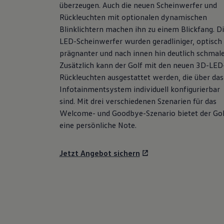
überzeugen. Auch die neuen Scheinwerfer und
Hybridautos
Marke und Erlebnis
Rückleuchten mit optionalen dynamischen
Volkswagen R und R Experience
Blinklichtern machen ihn zu einem Blickfang. D
R-Modelle
LED-Scheinwerfer wurden geradliniger, optisch
R Experience
Driving Experience
prägnanter und nach innen hin deutlich schmale
Volkswagen entdecken
Zusätzlich kann der
Golf
mit den neuen 3D-LED
Werkbesichtigung
Rückleuchten ausgestattet werden, die über das
Factory visit
Lifestyle Shop
Infotainmentsystem individuell konfigurierbar
T-Roc Kollektion
sind. Mit drei verschiedenen Szenarien für das
Golf Kollektion
Welcome- und Goodbye-Szenario bietet der
Gol
ID. Kollektion
Volkswagen Kollektion
eine persönliche Note.
R-Kollektion
GTI Kollektion
Fußball Drop
Jetzt Angebot sichern
we drive football
#wedriveproud
Besitzer und Service
myVolkswagen
Software Updates
Service und Ersatzteile
Inspektion und HU/AU
Reparaturen und Checks