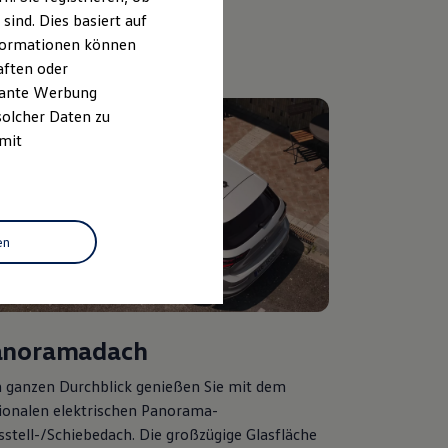
ind. Dies basiert auf
Informationen können
aften oder
evante Werbung
solcher Daten zu
 mit
en
anoramadach
 ganzen Durchblick genießen Sie mit dem
ionalen elektrischen Panorama-
sstell-/Schiebedach. Die großzügige Glasfläche