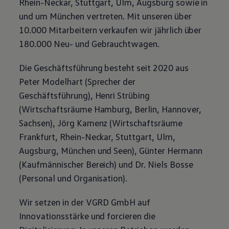
Rhein-Neckar, Stuttgart, Ulm, Augsburg sowie in
Magazin
und um München vertreten. Mit unseren über
Lifestyle
Transport
10.000 Mitarbeitern verkaufen wir jährlich über
Familie
180.000 Neu- und
Gebrauchtwagen
.
Elektromobilität
Volkswagen R
Pannen- und Unfallhilfe
Die Geschäftsführung besteht seit 2020 aus
Volkswagen Kundenbetreuung
Peter Modelhart (Sprecher der
Geschäftsführung), Henri Strübing
(Wirtschaftsräume Hamburg, Berlin, Hannover,
Sachsen), Jörg Kamenz (Wirtschaftsräume
Frankfurt, Rhein-Neckar, Stuttgart, Ulm,
Augsburg, München und Seen), Günter Hermann
(Kaufmännischer Bereich) und Dr. Niels Bosse
(Personal und Organisation).
Wir setzen in der VGRD GmbH auf
Innovationsstärke und forcieren die