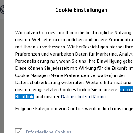
Modelle und Konfigurator
Cookie Einstellungen
Konfigurator
Modelle vergleichen
Konfiguration laden
Zum
Zum
Autosuche
Wir nutzen Cookies, um Ihnen die bestmögliche Nutzung
Hauptinhalt
Footer
Elektroautos
springen
springen
unserer Webseite zu ermöglichen und unsere Kommunika
ENERGY Sondermodelle
Nutzfahrzeuge
mit Ihnen zu verbessern. Wir berücksichtigen hierbei Ihr
SUV und CUV
Präferenzen und verarbeiten Daten für Marketing, Analyt
Familienautos
Personalisierung nur, wenn Sie uns Ihre Einwilligung gebe
Kombis
Kompaktwagen
Diese können Sie jederzeit mit Wirkung für die Zukunft i
Sportwagen
Cookie Manager (Meine Präferenzen verwalten) in der
Schnell verfügbare Fahrzeuge
Angebote und Produkte
Datenschutzerklärung widerrufen. Weitere Informatione
Aktuelle Angebote
unseren eingesetzten Cookies finden Sie in unserer
Cooki
E-Auto-Förderung
Richtlinie
und unserer
Datenschutzerklärung
.
Volkswagen Marktplatz
Die ENERGY Sondermodelle
Folgende Kategorien von Cookies werden durch uns einge
Junge Gebrauchtwagen und Gebrauchtwagen
Volkswagen Zertifizierte Gebrauchtwagen
Elektromobilität bei Gebrauchtwagen
Zubehör- und Serviceangebote
Saisonangebote
Erforderliche Cookies