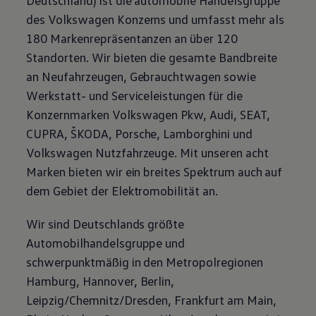
Motorenöl und Flüssigkeiten
des
Volkswagen
Konzerns und umfasst mehr als
Räder und Reifen
Pannen- und Unfallhilfe
180 Markenrepräsentanzen an über 120
Economy Service
Standorten. Wir bieten die gesamte Bandbreite
Volkswagen Teile
Zubehör
an Neufahrzeugen,
Gebrauchtwagen
sowie
Modellspezifisches Zubehör
Werkstatt- und Serviceleistungen für die
Schutz und Pflege
Transport
Konzernmarken
Volkswagen
Pkw, Audi, SEAT,
Entertainment und Elektronik
CUPRA, ŠKODA, Porsche, Lamborghini und
Individualisieren
Wallbox und Ladekabel
Volkswagen
Nutzfahrzeuge. Mit unseren acht
Digitale Extras
Marken bieten wir ein breites Spektrum auch auf
Dienste für Ihr Modell finden
Volkswagen Apps, Login und Shop
dem Gebiet der Elektromobilität an.
Handy und Fahrzeug verbinden
Updates für Software, Karten und Radio
Wir sind Deutschlands größte
Über Ihr Auto
Vorgängermodelle
Automobilhandelsgruppe und
Kundeninformationen
schwerpunktmäßig in den Metropolregionen
Volkswagen Kundenbetreuung
Warn- und Kontrollleuchten
Hamburg, Hannover, Berlin,
Assistenzsysteme
Leipzig/Chemnitz/Dresden, Frankfurt am Main,
Digitale Betriebsanleitung
Live Beratung