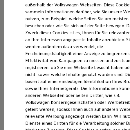
Volkswagen
,
Volkswagen
Nutzfahrzeuge und
Elektrofahrzeugkonzepte
außerhalb der Volkswagen Webseiten. Diese Cookie
ID. EVERY1
Audi. Ein Standort ist unser exklusiver
sammeln Informationen darüber, wie Sie unsere We
Reichweite
nutzen, zum Beispiel, welche Seiten Sie am meisten
Lackierbetrieb – ALC.
Reichweite der ID. Modelle
Reichweite im Winter
besuchen oder wie Sie sich auf der Seite bewegen. D
Rekuperation
Im Zentrum der Stadt Chemnitz befindet sich der
Zweck dieser Cookies ist es, Ihnen für Sie relevante
Laden
an Ihre Interessen angepasste Inhalte anzubieten. S
Laden unterwegs
Betrieb Müllerstraße, der seit dem Jahr 2003
Laden Zuhause
werden außerdem dazu verwendet, die
Bestandteil unseres Unternehmens ist. Neben
Ladestationen finden
Erscheinungshäufigkeit einer Anzeige zu begrenzen 
Ladezeitensimulator
dem größten Angebot an
Volkswagen
Effektivität von Kampagnen zu messen und zu steue
Batterie
Neuwagen und
Gebrauchtwagen
können Sie hier
Sicherheit
registrieren, ob Sie eine Webseite besucht haben od
Garantie und Lebensdauer
alle Serviceleistungen für
Volkswagen
,
nicht, sowie welche Inhalte genutzt worden sind. Di
Nachhaltigkeit
Volkswagen
Nutzfahrzeuge und Audi in Anspruch
basiert auf einer eindeutigen Identifikation Ihres B
Technologie
Kosten und Kauf
nehmen.
sowie Ihres Internetgeräts. Die Informationen kön
Verbrauchskosten
anderen Webseiten oder Seiten Dritter, wie z.B.
Kaufoptionen
Im Gewerbegebiet Chemnitz Center am
Volkswagen Konzerngesellschaften oder Werbetrei
E-Auto-Förderung
Software und Konnektivität
Nordrand der Stadt befindet sich seit 1994 unser
geteilt werden, sodass Ihnen auch auf anderen Web
Die ID. Software 6
relevante Werbung angezeigt werden kann. Wir nut
Autohaus Am Chemnitz Center. An diesem
ID. Software Versionen und Updates
Dienste eines Dritten für die Verarbeitung solcher D
Digitale Extras
Standort unterhalten wir neben dem
Volkswagen
Schnittstellen zu Ihrem ID.