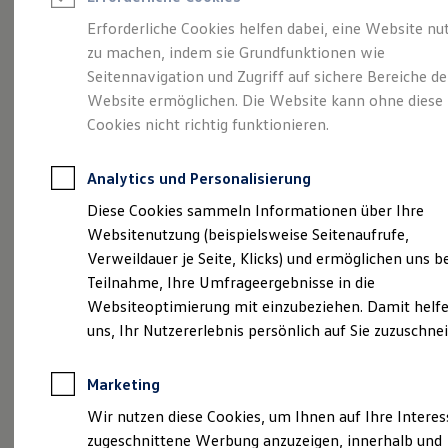
Reifenpakete
Leasing
Erforderliche Cookies helfen dabei, eine Website nu
Leasing-Angebote
zu machen, indem sie Grundfunktionen wie
Gebrauchtwagen Leasing
Wir sichern
Ihre
Seitennavigation und Zugriff auf sichere Bereiche de
Junge Gebrauchtwagen-Leasing
Elektroauto Leasing
Website ermöglichen. Die Website kann ohne diese
Kleinwagen-Leasing
Mobilität
Cookies nicht richtig funktionieren.
Leasing ohne Anzahlung
Finanzierung
Autokredit mit Schlussrate
Analytics und Personalisierung
Versicherungen und Garantien
Kfz-Versicherung
Diese Cookies sammeln Informationen über Ihre
Restschuldversicherungen
Websitenutzung (beispielsweise Seitenaufrufe,
Garantien
Verweildauer je Seite, Klicks) und ermöglichen uns b
Wartungsverträge
(
Impressum & Rechtliches
)
Geschäftskunden
Teilnahme, Ihre Umfrageergebnisse in die
Professional Class bei Volkswagen
Websiteoptimierung mit einzubeziehen. Damit helfe
Großkunden
uns, Ihr Nutzererlebnis persönlich auf Sie zuzuschne
Behörden
Unternehmensportrait
Direktkunden
Sonderfahrzeuge
Marketing
Anpfiff zum Gewinn
Von den Standorten unseres Unternehmens sind
Elektromobilität
Wir nutzen diese Cookies, um Ihnen auf Ihre Intere
Elektroautos
zwei Autohäuser Vertragshändler für die Marken
zugeschnittene Werbung anzuzeigen, innerhalb und
ID. Tutorials