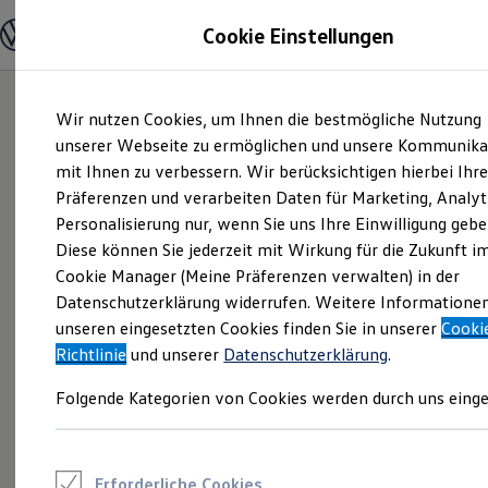
Modelle und Konfigurator
Cookie Einstellungen
Konfigurator
Modelle vergleichen
Konfiguration laden
Zum
Zum
Autosuche
Wir nutzen Cookies, um Ihnen die bestmögliche Nutzung
Hauptinhalt
Footer
Elektroautos
springen
springen
unserer Webseite zu ermöglichen und unsere Kommunika
ENERGY Sondermodelle
Nutzfahrzeuge
mit Ihnen zu verbessern. Wir berücksichtigen hierbei Ihr
SUV und CUV
Präferenzen und verarbeiten Daten für Marketing, Analyt
Familienautos
Personalisierung nur, wenn Sie uns Ihre Einwilligung gebe
Kombis
Kompaktwagen
Diese können Sie jederzeit mit Wirkung für die Zukunft i
Sportwagen
Cookie Manager (Meine Präferenzen verwalten) in der
Schnell verfügbare Fahrzeuge
Angebote und Produkte
Datenschutzerklärung widerrufen. Weitere Informatione
Aktuelle Angebote
unseren eingesetzten Cookies finden Sie in unserer
Cooki
E-Auto-Förderung
Richtlinie
und unserer
Datenschutzerklärung
.
Volkswagen Marktplatz
Die ENERGY Sondermodelle
Folgende Kategorien von Cookies werden durch uns einge
Junge Gebrauchtwagen und Gebrauchtwagen
Volkswagen Zertifizierte Gebrauchtwagen
Elektromobilität bei Gebrauchtwagen
Zubehör- und Serviceangebote
Saisonangebote
Erforderliche Cookies