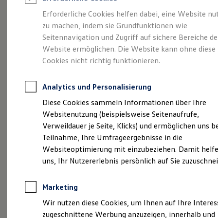
Reifenpakete
Leasing
Erforderliche Cookies helfen dabei, eine Website nu
Leasing-Angebote
zu machen, indem sie Grundfunktionen wie
Die ENERGY
Gebrauchtwagen Leasing
Seitennavigation und Zugriff auf sichere Bereiche de
Junge Gebrauchtwagen-Leasing
Elektroauto Leasing
Website ermöglichen. Die Website kann ohne diese
Sondermodelle
Kleinwagen-Leasing
Cookies nicht richtig funktionieren.
Leasing ohne Anzahlung
Finanzierung
Autokredit mit Schlussrate
Analytics und Personalisierung
Versicherungen und Garantien
Kfz-Versicherung
Diese Cookies sammeln Informationen über Ihre
Restschuldversicherungen
Websitenutzung (beispielsweise Seitenaufrufe,
Garantien
Verweildauer je Seite, Klicks) und ermöglichen uns b
Wartungsverträge
Geschäftskunden
Teilnahme, Ihre Umfrageergebnisse in die
Professional Class bei Volkswagen
Websiteoptimierung mit einzubeziehen. Damit helfe
Großkunden
uns, Ihr Nutzererlebnis persönlich auf Sie zuzuschne
Behörden
Direktkunden
Sonderfahrzeuge
Marketing
Anpfiff zum Gewinn
(
Impressum & Rechtliches
)
Elektromobilität
Wir nutzen diese Cookies, um Ihnen auf Ihre Intere
Elektroautos
zugeschnittene Werbung anzuzeigen, innerhalb und
ID. Tutorials