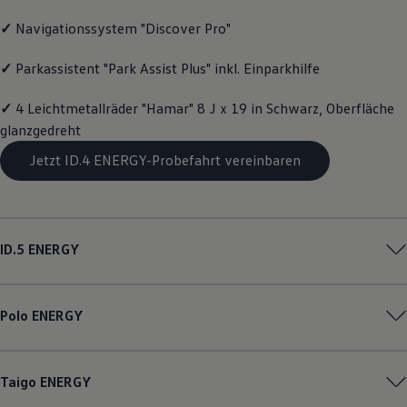
Motorenöl und Flüssigkeiten
✓
Navigationssystem "Discover Pro"
Räder und Reifen
Pannen- und Unfallhilfe
Economy Service
✓
Parkassistent "Park Assist Plus" inkl. Einparkhilfe
Volkswagen Teile
Zubehör
✓
4 Leichtmetallräder "Hamar" 8 J x 19 in Schwarz, Oberfläche
Modellspezifisches Zubehör
Schutz und Pflege
glanzgedreht
Transport
Jetzt ID.4 ENERGY-Probefahrt vereinbaren
Entertainment und Elektronik
Individualisieren
Wallbox und Ladekabel
Digitale Extras
Dienste für Ihr Modell finden
Volkswagen Apps, Login und Shop
ID.5
ENERGY
Handy und Fahrzeug verbinden
Updates für Software, Karten und Radio
Über Ihr Auto
Vorgängermodelle
Polo
ENERGY
Kundeninformationen
Volkswagen Kundenbetreuung
Warn- und Kontrollleuchten
Assistenzsysteme
Taigo
ENERGY
Digitale Betriebsanleitung
Live Beratung