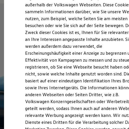
Elektrofahrzeugkonzepte
außerhalb der Volkswagen Webseiten. Diese Cookie
ID. EVERY1
sammeln Informationen darüber, wie Sie unsere We
Reichweite
nutzen, zum Beispiel, welche Seiten Sie am meisten
Reichweite der ID. Modelle
Reichweite im Winter
besuchen oder wie Sie sich auf der Seite bewegen. D
Rekuperation
Zweck dieser Cookies ist es, Ihnen für Sie relevante
Laden
an Ihre Interessen angepasste Inhalte anzubieten. S
Laden unterwegs
Laden Zuhause
werden außerdem dazu verwendet, die
Ladestationen finden
Erscheinungshäufigkeit einer Anzeige zu begrenzen 
Ladezeitensimulator
Effektivität von Kampagnen zu messen und zu steue
Batterie
Sicherheit
registrieren, ob Sie eine Webseite besucht haben od
Garantie und Lebensdauer
nicht, sowie welche Inhalte genutzt worden sind. Di
Nachhaltigkeit
basiert auf einer eindeutigen Identifikation Ihres B
Technologie
Kosten und Kauf
sowie Ihres Internetgeräts. Die Informationen kön
Verbrauchskosten
anderen Webseiten oder Seiten Dritter, wie z.B.
Kaufoptionen
Volkswagen Konzerngesellschaften oder Werbetrei
E-Auto-Förderung
Software und Konnektivität
geteilt werden, sodass Ihnen auch auf anderen Web
Die ID. Software 6
relevante Werbung angezeigt werden kann. Wir nut
ID. Software Versionen und Updates
Dienste eines Dritten für die Verarbeitung solcher D
Digitale Extras
Schnittstellen zu Ihrem ID.