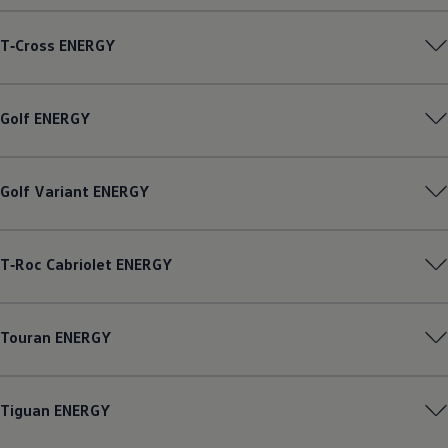
Magazin
Lifestyle
T‑Cross
ENERGY
Transport
Familie
Elektromobilität
Volkswagen R
Golf
ENERGY
Pannen- und Unfallhilfe
Volkswagen Kundenbetreuung
Golf
Variant
ENERGY
T‑Roc
Cabriolet
ENERGY
Touran
ENERGY
Tiguan
ENERGY