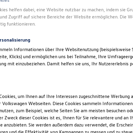
okies
kies helfen dabei, eine Website nutzbar zu machen, indem sie G
und Zugriff auf sichere Bereiche der Website ermöglichen. Die W
tig funktionieren.
rsonalisierung
mmeln Informationen über Ihre Websitenutzung (beispielsweise S
eite, Klicks) und ermöglichen uns bei Teilnahme, Ihre Umfrageerge
g mit einzubeziehen. Damit helfen sie uns, Ihr Nutzererlebnis pe
Cookies, um Ihnen auf Ihre Interessen zugeschnittene Werbung a
r Volkswagen Webseiten. Diese Cookies sammeln Informationen 
utzen, zum Beispiel, welche Seiten Sie am meisten besuchen oder
r Zweck dieser Cookies ist es, Ihnen für Sie relevantere und an I
e anzubieten. Sie werden außerdem dazu verwendet, die Erschein
zen und die Effektivität von Kampagnen zu messen und zu steuern