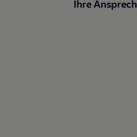
Ihre Ansprec
Magazin
Lifestyle
Transport
Familie
Elektromobilität
Volkswagen R
Pannen- und Unfallhilfe
Volkswagen Kundenbetreuung