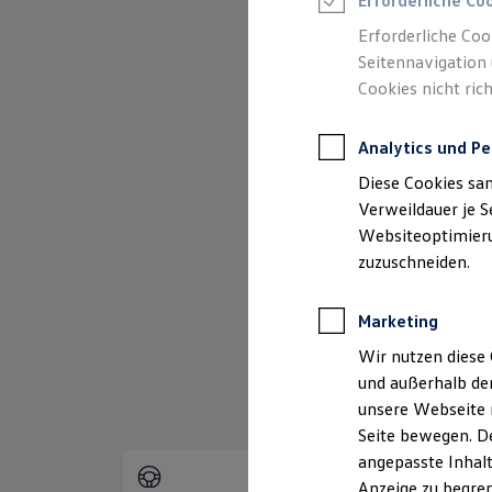
Erforderliche Co
Reifenpakete
Leasing
Erforderliche Coo
Leasing-Angebote
Seitennavigation 
Gebrauchtwagen Leasing
Cookies nicht rich
Junge Gebrauchtwagen-Leasing
Elektroauto Leasing
(
Impressum & Rechtliches
)
Kleinwagen-Leasing
Analytics und Pe
Leasing ohne Anzahlung
Finanzierung
Diese Cookies sa
Autokredit mit Schlussrate
Versicherungen und Garantien
Verweildauer je S
Kfz-Versicherung
Websiteoptimierun
Restschuldversicherungen
zuzuschneiden.
Garantien
Wartungsverträge
Geschäftskunden
Marketing
Professional Class bei Volkswagen
Großkunden
Wir nutzen diese 
Behörden
und außerhalb de
Direktkunden
Sonderfahrzeuge
unsere Webseite n
Anpfiff zum Gewinn
Seite bewegen. De
Elektromobilität
angepasste Inhalt
Elektroautos
ID. Tutorials
Anzeige zu begren