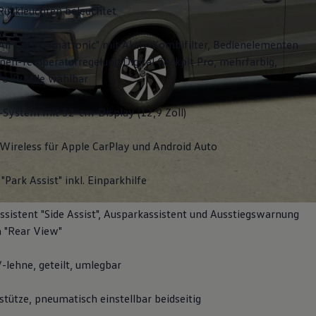
Rückleuchten beleuchtet
Air Care Climatronic" mit Aktiv-Kombifilter, Bedienelementen
nen-Temperaturregelung Digital Cockpit Pro, mehrfarbig,
fo-Profile wählbar
-System mit 32-cm-Display (12,9 Zoll)
Wireless für Apple
CarPlay
und
Android
Auto
"Park Assist" inkl. Einparkhilfe
sistent "Side Assist", Ausparkassistent und Ausstiegswarnung
 "Rear View"
-lehne, geteilt, umlegbar
tütze, pneumatisch einstellbar beidseitig