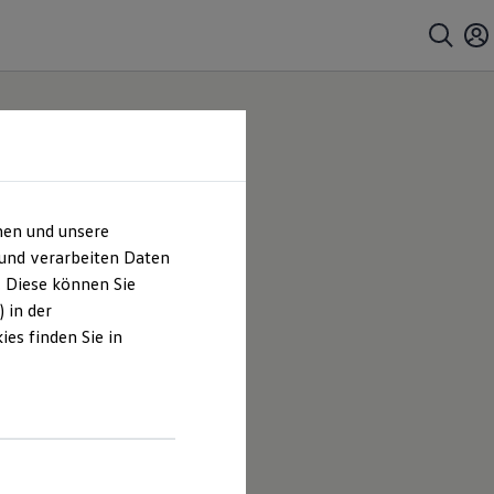
hen und unsere
 und verarbeiten Daten
. Diese können Sie
 in der
es finden Sie in