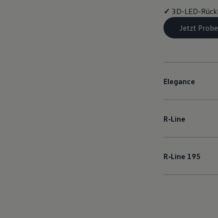
✓
3D-LED-Rück
Jetzt Probe
Elegance
R‑Line
R‑Line
195