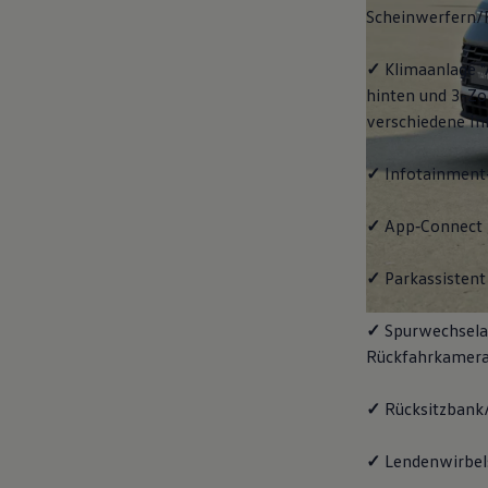
Scheinwerfern/
✓
Klimaanlage "
hinten und 3-Zo
verschiedene In
✓
Infotainment
✓
App‑Connect
✓
Parkassistent 
✓
Spurwechselas
Rückfahrkamera
✓
Rücksitzbank/
✓
Lendenwirbels