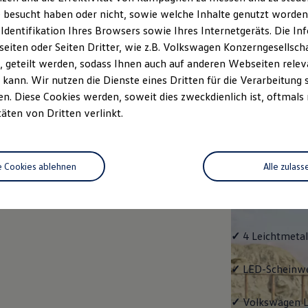
 besucht haben oder nicht, sowie welche Inhalte genutzt worden s
rzeugangebot
Servicetermin buchen
rdern
 Identifikation Ihres Browsers sowie Ihres Internetgeräts. Die 
iten oder Seiten Dritter, wie z.B. Volkswagen Konzerngesellsch
 geteilt werden, sodass Ihnen auch auf anderen Webseiten rel
kann. Wir nutzen die Dienste eines Dritten für die Verarbeitung 
. Diese Cookies werden, soweit dies zweckdienlich ist, oftmals
Life
täten von Dritten verlinkt.
Life
e Cookies ablehnen
Alle zulass
Klassiker mit V
Serienausstattu
Ausrüstung.
✓
4 Leichtmetal
✓
LED-Scheinwer
✓
Volkswagen
L