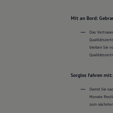
Hybridautos
Marke und Erlebnis
Volkswagen R und R Experience
R-Modelle
Mit an Bord: Gebr
R Experience
Driving Experience
Volkswagen entdecken
Das Vertrauen
Werkbesichtigung
Factory visit
Qualitätszert
Lifestyle Shop
bleiben Sie v
T-Roc Kollektion
Golf Kollektion
Qualitätszert
ID. Kollektion
Volkswagen Kollektion
R-Kollektion
GTI Kollektion
Sorglos fahren mit
Fußball Drop
we drive football
#wedriveproud
Damit Sie nac
Besitzer und Service
myVolkswagen
Monate Restla
Software Updates
Service und Ersatzteile
zum nächsten 
Inspektion und HU/AU
Reparaturen und Checks