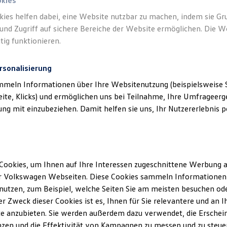
n.
okies
kies helfen dabei, eine Website nutzbar zu machen, indem sie G
und Zugriff auf sichere Bereiche der Website ermöglichen. Die W
tig funktionieren.
rsonalisierung
mmeln Informationen über Ihre Websitenutzung (beispielsweise S
eite, Klicks) und ermöglichen uns bei Teilnahme, Ihre Umfrageerge
g mit einzubeziehen. Damit helfen sie uns, Ihr Nutzererlebnis pe
Cookies, um Ihnen auf Ihre Interessen zugeschnittene Werbung a
r Volkswagen Webseiten. Diese Cookies sammeln Informationen 
utzen, zum Beispiel, welche Seiten Sie am meisten besuchen oder
r Zweck dieser Cookies ist es, Ihnen für Sie relevantere und an I
e anzubieten. Sie werden außerdem dazu verwendet, die Erschein
zen und die Effektivität von Kampagnen zu messen und zu steuern