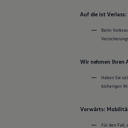
Magazin
Lifestyle
Auf die ist Verlass
Transport
Familie
Elektromobilität
Beim
Volksw
Volkswagen R
Pannen- und Unfallhilfe
Versicherung
Volkswagen Kundenbetreuung
Wir nehmen Ihren 
Haben Sie sic
bisherigen Wa
Vorwärts: Mobilitä
Für den Fall, 