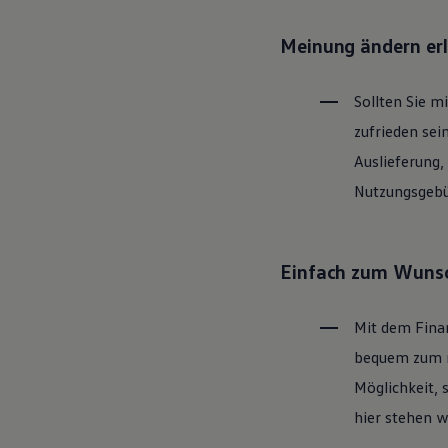
Motorenöl und Flüssigkeiten
Räder und Reifen
Meinung ändern er
Pannen- und Unfallhilfe
Economy Service
Volkswagen Teile
Sollten Sie m
Zubehör
Modellspezifisches Zubehör
zufrieden sei
Schutz und Pflege
Transport
Auslieferung,
Entertainment und Elektronik
Nutzungsgebüh
Individualisieren
Wallbox und Ladekabel
Digitale Extras
Dienste für Ihr Modell finden
Volkswagen Apps, Login und Shop
Einfach zum Wunsc
Handy und Fahrzeug verbinden
Updates für Software, Karten und Radio
Über Ihr Auto
Mit dem Fina
Vorgängermodelle
Kundeninformationen
bequem zum ne
Volkswagen Kundenbetreuung
Möglichkeit, 
Warn- und Kontrollleuchten
Assistenzsysteme
hier stehen w
Digitale Betriebsanleitung
Live Beratung