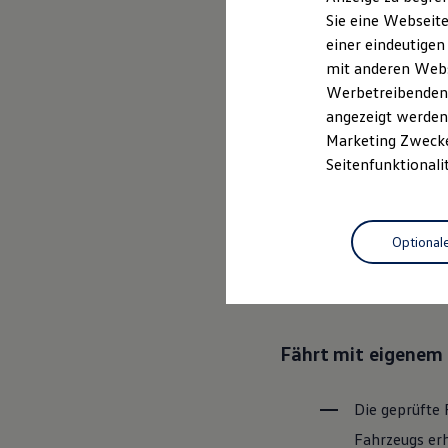
Elektrofahrzeugkonzepte
Sie eine Webseite
ID. EVERY1
einer eindeutigen
Reichweite
Ganz selbstver
Reichweite der ID. Modelle
mit anderen Webse
Reichweite im Winter
Leistungsversp
Werbetreibenden,
Rekuperation
angezeigt werden 
Laden
Laden unterwegs
Marketing Zwecken
Laden Zuhause
Rundum sicher: der
Seitenfunktionali
Ladestationen finden
Ladezeitensimulator
Batterie
Bevor ein
Vo
Sicherheit
Optional
den Zustand 
Garantie und Lebensdauer
Nachhaltigkeit
Bereiche Tech
Technologie
Kosten und Kauf
Verbrauchskosten
Kaufoptionen
Fährt mit eigenem 
E-Auto-Förderung
Software und Konnektivität
Die ID. Software 6
ID. Software Versionen und Updates
Die geprüfte 
Digitale Extras
Fahrzeugs erh
Schnittstellen zu Ihrem ID.