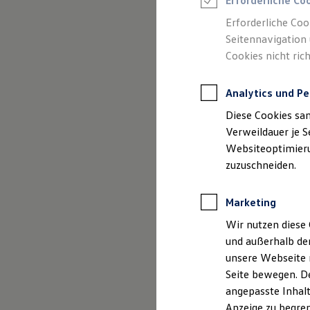
Gebrauchtwage
Erforderliche Co
Reifenpakete
Leasing
Erforderliche Coo
Leasing-Angebote
Seitennavigation 
Gebrauchtwagen Leasing
Cookies nicht rich
Junge Gebrauchtwagen-Leasing
Elektroauto Leasing
Kleinwagen-Leasing
Analytics und Pe
Leasing ohne Anzahlung
Finanzierung
Diese Cookies sa
Autokredit mit Schlussrate
Versicherungen und Garantien
Verweildauer je S
Kfz-Versicherung
Websiteoptimierun
Restschuldversicherungen
zuzuschneiden.
Garantien
(
Impressum & Rechtliches
)
Wartungsverträge
Geschäftskunden
Marketing
Professional Class bei Volkswagen
Großkunden
Wir nutzen diese 
Behörden
und außerhalb de
Direktkunden
Sonderfahrzeuge
unsere Webseite n
Anpfiff zum Gewinn
Seite bewegen. De
Elektromobilität
angepasste Inhalt
Elektroautos
ID. Tutorials
Anzeige zu begren