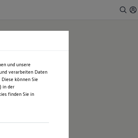
hen und unsere
 und verarbeiten Daten
. Diese können Sie
 in der
es finden Sie in