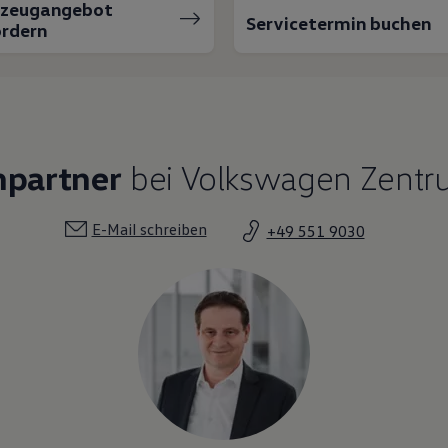
rzeugangebot
Servicetermin buchen
rdern
hpartner
bei Volkswagen Zentr
E-Mail schreiben
+49 551 9030