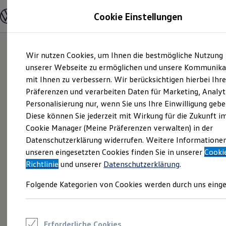
Modelle und Konfigurator
Cookie Einstellungen
Konfigurator
Modelle vergleichen
Konfiguration laden
Zum
Zum
Autosuche
Wir nutzen Cookies, um Ihnen die bestmögliche Nutzung
Hauptinhalt
Footer
Elektroautos
springen
springen
unserer Webseite zu ermöglichen und unsere Kommunika
ENERGY Sondermodelle
Nutzfahrzeuge
mit Ihnen zu verbessern. Wir berücksichtigen hierbei Ihr
SUV und CUV
Präferenzen und verarbeiten Daten für Marketing, Analyt
Familienautos
Personalisierung nur, wenn Sie uns Ihre Einwilligung gebe
Kombis
Kompaktwagen
Diese können Sie jederzeit mit Wirkung für die Zukunft i
Sportwagen
Cookie Manager (Meine Präferenzen verwalten) in der
Schnell verfügbare Fahrzeuge
Angebote und Produkte
Datenschutzerklärung widerrufen. Weitere Informatione
Aktuelle Angebote
unseren eingesetzten Cookies finden Sie in unserer
Cooki
E-Auto-Förderung
Richtlinie
und unserer
Datenschutzerklärung
.
Volkswagen Marktplatz
Die ENERGY Sondermodelle
Folgende Kategorien von Cookies werden durch uns einge
Junge Gebrauchtwagen und Gebrauchtwagen
Volkswagen Zertifizierte Gebrauchtwagen
Elektromobilität bei Gebrauchtwagen
Zubehör- und Serviceangebote
Saisonangebote
Erforderliche Cookies