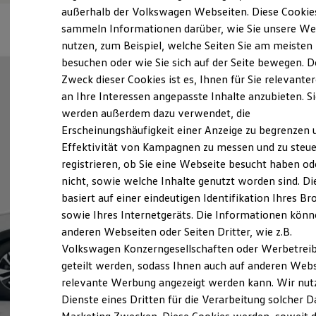
Elektrofahrzeugkonzepte
außerhalb der Volkswagen Webseiten. Diese Cookie
ID. EVERY1
sammeln Informationen darüber, wie Sie unsere We
Reichweite
nutzen, zum Beispiel, welche Seiten Sie am meisten
Reichweite der ID. Modelle
Reichweite im Winter
besuchen oder wie Sie sich auf der Seite bewegen. D
Rekuperation
Zweck dieser Cookies ist es, Ihnen für Sie relevante
Laden
an Ihre Interessen angepasste Inhalte anzubieten. S
Laden unterwegs
Laden Zuhause
werden außerdem dazu verwendet, die
Ladestationen finden
Erscheinungshäufigkeit einer Anzeige zu begrenzen 
Ladezeitensimulator
Effektivität von Kampagnen zu messen und zu steue
Batterie
Sicherheit
registrieren, ob Sie eine Webseite besucht haben od
Garantie und Lebensdauer
nicht, sowie welche Inhalte genutzt worden sind. Di
Nachhaltigkeit
basiert auf einer eindeutigen Identifikation Ihres B
Technologie
Kosten und Kauf
sowie Ihres Internetgeräts. Die Informationen kön
Verbrauchskosten
anderen Webseiten oder Seiten Dritter, wie z.B.
Kaufoptionen
Volkswagen Konzerngesellschaften oder Werbetrei
E-Auto-Förderung
Software und Konnektivität
geteilt werden, sodass Ihnen auch auf anderen Web
Die ID. Software 6
relevante Werbung angezeigt werden kann. Wir nut
ID. Software Versionen und Updates
Dienste eines Dritten für die Verarbeitung solcher D
Digitale Extras
Schnittstellen zu Ihrem ID.