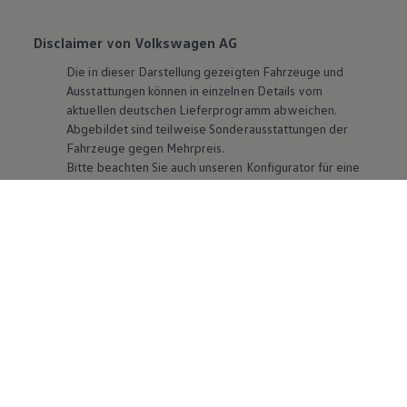
Disclaimer von Volkswagen AG
Die in dieser Darstellung gezeigten Fahrzeuge und
Ausstattungen können in einzelnen Details vom
aktuellen deutschen Lieferprogramm abweichen.
Abgebildet sind teilweise Sonderausstattungen der
Fahrzeuge gegen Mehrpreis.
Bitte beachten Sie auch unseren Konfigurator für eine
Übersicht der aktuell verfügbaren Modelle und
Ausstattungen.
Die angegebenen Verbrauchs- und Emissionswerte
beziehen sich nicht auf ein einzelnes Fahrzeug und sind
nicht Bestandteil des Angebots, sondern dienen allein
Vergleichszwecken zwischen den verschiedenen
Fahrzeugtypen. Zusatzausstattungen und
Zubehör
(Anbauteile, Reifenformat usw.) können relevante
Fahrzeugparameter, wie
z. B.
Gewicht, Rollwiderstand
und Aerodynamik verändern und neben Witterungs-
und Verkehrsbedingungen sowie dem individuellen
Fahrverhalten den Kraftstoffverbrauch, den