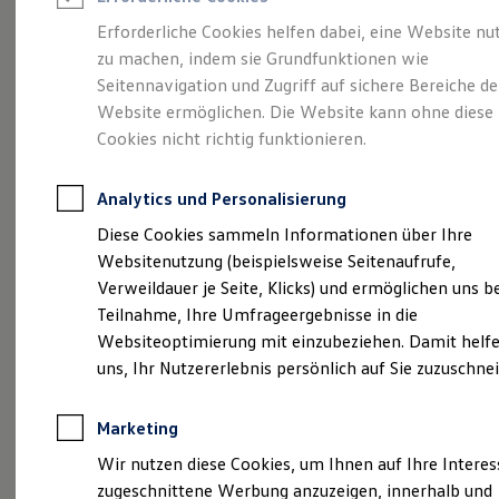
Reifenpakete
Leasing
Erforderliche Cookies helfen dabei, eine Website nu
Leasing-Angebote
zu machen, indem sie Grundfunktionen wie
Kompakt.
Gebrauchtwagen Leasing
Seitennavigation und Zugriff auf sichere Bereiche de
Junge Gebrauchtwagen-Leasing
Elektroauto Leasing
Website ermöglichen. Die Website kann ohne diese
Charismatisch. Coupé.
Kleinwagen-Leasing
Cookies nicht richtig funktionieren.
Leasing ohne Anzahlung
Der Taigo.
Finanzierung
Autokredit mit Schlussrate
Analytics und Personalisierung
Versicherungen und Garantien
Kfz-Versicherung
Diese Cookies sammeln Informationen über Ihre
Restschuldversicherungen
Websitenutzung (beispielsweise Seitenaufrufe,
Garantien
Verweildauer je Seite, Klicks) und ermöglichen uns b
Wartungsverträge
Geschäftskunden
Teilnahme, Ihre Umfrageergebnisse in die
Professional Class bei Volkswagen
Websiteoptimierung mit einzubeziehen. Damit helfe
Großkunden
uns, Ihr Nutzererlebnis persönlich auf Sie zuzuschne
Behörden
Direktkunden
Sonderfahrzeuge
Marketing
Anpfiff zum Gewinn
(
Impressum & Rechtliches
)
Elektromobilität
Wir nutzen diese Cookies, um Ihnen auf Ihre Intere
Elektroautos
zugeschnittene Werbung anzuzeigen, innerhalb und
ID. Tutorials