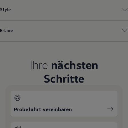
Magazin
Style
Lifestyle
Transport
Familie
Elektromobilität
R‑Line
Volkswagen R
Pannen- und Unfallhilfe
Volkswagen Kundenbetreuung
Ihre
nächsten
Schritte
Probefahrt vereinbaren