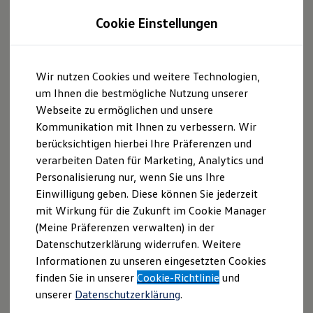
Welchen Käfer suchen Sie?
Cookie Einstellungen
Auf folgenden Links gelangen Sie zum
Internetauftritt von Feinkost Käfer oder zu den
Zum
Zum
Wir nutzen Cookies und weitere Technologien,
Hauptinhalt
Footer
aktuell verfügbaren Modellen von
Volkswagen
.
springen
springen
um Ihnen die bestmögliche Nutzung unserer
Webseite zu ermöglichen und unsere
Kommunikation mit Ihnen zu verbessern. Wir
berücksichtigen hierbei Ihre Präferenzen und
verarbeiten Daten für Marketing, Analytics und
Personalisierung nur, wenn Sie uns Ihre
Einwilligung geben. Diese können Sie jederzeit
mit Wirkung für die Zukunft im Cookie Manager
(Meine Präferenzen verwalten) in der
Datenschutzerklärung widerrufen. Weitere
Informationen zu unseren eingesetzten Cookies
finden Sie in unserer
Cookie-Richtlinie
und
unserer
Datenschutzerklärung
.
Der
Volkswagen
Käfer