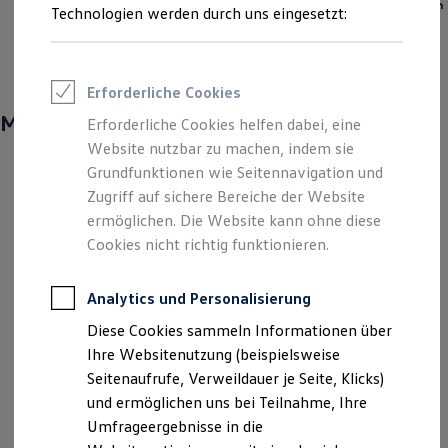
Kapazität
58 — 79kW·h
Reifenpakete
Technologien werden durch uns eingesetzt:
Leasing
Elektrische Reichweite
442 — 574km
Leasing-Angebote
Gebrauchtwagen Leasing
Junge Gebrauchtwagen-Leasing
Erforderliche Cookies
Elektroauto Leasing
Kleinwagen-Leasing
Mehr entdecken
Erforderliche Cookies helfen dabei, eine
Leasing ohne Anzahlung
Website nutzbar zu machen, indem sie
Finanzierung
Autokredit mit Schlussrate
Grundfunktionen wie Seitennavigation und
Versicherungen und Garantien
Zugriff auf sichere Bereiche der Website
Kfz-Versicherung
ermöglichen. Die Website kann ohne diese
Restschuldversicherungen
Garantien
Cookies nicht richtig funktionieren.
Wartungsverträge
Geschäftskunden
Professional Class bei Volkswagen
Analytics und Personalisierung
Großkunden
Diese Cookies sammeln Informationen über
Behörden
Direktkunden
Ihre Websitenutzung (beispielsweise
Sonderfahrzeuge
Seitenaufrufe, Verweildauer je Seite, Klicks)
Anpfiff zum Gewinn
und ermöglichen uns bei Teilnahme, Ihre
Elektromobilität
Elektroautos
Umfrageergebnisse in die
ID. Tutorials