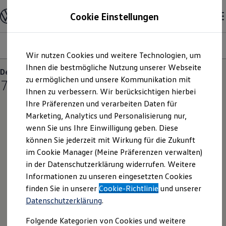
Modelle und Konfigurator
Cookie Einstellungen
Konfigurator
Modelle vergleichen
Konfiguration laden
Modelle
Ausstattungsvariante
Motoren
Farben
Interieur
Zum
Zum
Autosuche
Wir nutzen Cookies und weitere Technologien, um
Hauptinhalt
Footer
Elektroautos
springen
springen
Ihnen die bestmögliche Nutzung unserer Webseite
ENERGY Sondermodelle
Der ID.5
Nutzfahrzeuge
zu ermöglichen und unsere Kommunikation mit
7
Varianten
SUV und CUV
Ihnen zu verbessern. Wir berücksichtigen hierbei
Familienautos
Ihre Präferenzen und verarbeiten Daten für
Kombis
Kompaktwagen
Marketing, Analytics und Personalisierung nur,
Sportwagen
wenn Sie uns Ihre Einwilligung geben. Diese
Schnell verfügbare Fahrzeuge
Angebote und Produkte
können Sie jederzeit mit Wirkung für die Zukunft
ENERGY
Aktuelle Angebote
im Cookie Manager (Meine Präferenzen verwalten)
E-Auto-Förderung
Preis inkl. MwSt. ab
49.225,00 €
in der Datenschutzerklärung widerrufen. Weitere
Volkswagen Marktplatz
ENERGY Sondermodelle
Frei konfigurierbare Modelle
Informationen zu unseren eingesetzten Cookies
Die ENERGY Sondermodelle
Rate inkl. MwSt. ab
Junge Gebrauchtwagen und Gebrauchtwagen
finden Sie in unserer
Cookie-Richtlinie
und unserer
abzgl. ID. Kaufprämie
Volkswagen Zertifizierte Gebrauchtwagen
Datenschutzerklärung
.
Elektromobilität bei Gebrauchtwagen
BATTERIEN (3 verfügbar)
Zubehör- und Serviceangebote
Elektro
Automatik
Allradantrieb
Folgende Kategorien von Cookies und weitere
Saisonangebote