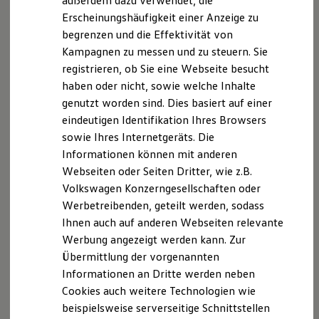
außerdem dazu verwendet, die
Hybridautos
Erscheinungshäufigkeit einer Anzeige zu
Marke und Erlebnis
begrenzen und die Effektivität von
Volkswagen R und R Experience
R-Modelle
Kampagnen zu messen und zu steuern. Sie
R Experience
registrieren, ob Sie eine Webseite besucht
Driving Experience
haben oder nicht, sowie welche Inhalte
Volkswagen entdecken
Werkbesichtigung
genutzt worden sind. Dies basiert auf einer
Factory visit
eindeutigen Identifikation Ihres Browsers
Lifestyle Shop
sowie Ihres Internetgeräts. Die
T-Roc Kollektion
Golf Kollektion
Informationen können mit anderen
ID. Kollektion
Webseiten oder Seiten Dritter, wie z.B.
Volkswagen Kollektion
Volkswagen Konzerngesellschaften oder
R-Kollektion
GTI Kollektion
Werbetreibenden, geteilt werden, sodass
Fußball Drop
Ihnen auch auf anderen Webseiten relevante
we drive football
Werbung angezeigt werden kann. Zur
#wedriveproud
Besitzer und Service
Übermittlung der vorgenannten
myVolkswagen
Informationen an Dritte werden neben
Software Updates
Cookies auch weitere Technologien wie
Service und Ersatzteile
Inspektion und HU/AU
beispielsweise serverseitige Schnittstellen
Reparaturen und Checks