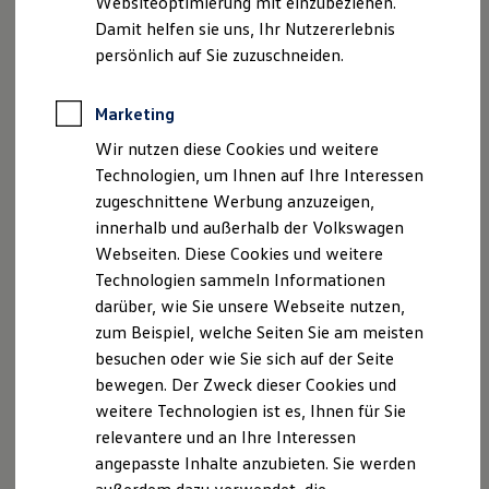
Websiteoptimierung mit einzubeziehen.
Elektrofahrzeugkonzepte
Damit helfen sie uns, Ihr Nutzererlebnis
ID. EVERY1
Reichweite
persönlich auf Sie zuzuschneiden.
Reichweite der ID. Modelle
Reichweite im Winter
Rekuperation
Marketing
Laden
Wir nutzen diese Cookies und weitere
Laden unterwegs
Laden Zuhause
Technologien, um Ihnen auf Ihre Interessen
Ladestationen finden
zugeschnittene Werbung anzuzeigen,
Ladezeitensimulator
innerhalb und außerhalb der Volkswagen
Batterie
Sicherheit
Webseiten. Diese Cookies und weitere
Garantie und Lebensdauer
Technologien sammeln Informationen
Nachhaltigkeit
darüber, wie Sie unsere Webseite nutzen,
Technologie
Kosten und Kauf
zum Beispiel, welche Seiten Sie am meisten
Verbrauchskosten
besuchen oder wie Sie sich auf der Seite
Kaufoptionen
bewegen. Der Zweck dieser Cookies und
E-Auto-Förderung
Software und Konnektivität
weitere Technologien ist es, Ihnen für Sie
Die ID. Software 6
relevantere und an Ihre Interessen
ID. Software Versionen und Updates
angepasste Inhalte anzubieten. Sie werden
Digitale Extras
Schnittstellen zu Ihrem ID.