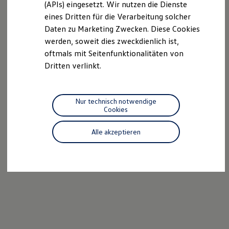
(APIs) eingesetzt. Wir nutzen die Dienste
Motorenöl und Flüssigkeiten
eines Dritten für die Verarbeitung solcher
Räder und Reifen
Pannen- und Unfallhilfe
Daten zu Marketing Zwecken. Diese Cookies
Economy Service
werden, soweit dies zweckdienlich ist,
Volkswagen Teile
oftmals mit Seitenfunktionalitäten von
Zubehör
Modellspezifisches Zubehör
Dritten verlinkt.
Schutz und Pflege
Transport
Entertainment und Elektronik
Individualisieren
Nur technisch notwendige
Wallbox und Ladekabel
Cookies
Digitale Extras
Dienste für Ihr Modell finden
Alle akzeptieren
Volkswagen Apps, Login und Shop
Handy und Fahrzeug verbinden
Updates für Software, Karten und Radio
Über Ihr Auto
Vorgängermodelle
Kundeninformationen
Volkswagen Kundenbetreuung
Warn- und Kontrollleuchten
Assistenzsysteme
Digitale Betriebsanleitung
Live Beratung