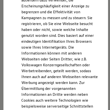
außerdem dazu verwendet, die
Hybridautos
Erscheinungshäufigkeit einer Anzeige zu
Marke und Erlebnis
begrenzen und die Effektivität von
Volkswagen R und R Experience
R-Modelle
Ab 27.995,00 € inkl. MwSt.
Kampagnen zu messen und zu steuern. Sie
R Experience
Die Ausstattungslinie Trend ist voraussichtlich ab
registrieren, ob Sie eine Webseite besucht
Driving Experience
Mitte Oktober 2026 bestellbar.
haben oder nicht, sowie welche Inhalte
Volkswagen entdecken
Werkbesichtigung
ID. Cross konfigurieren
genutzt worden sind. Dies basiert auf einer
Factory visit
eindeutigen Identifikation Ihres Browsers
Lifestyle Shop
sowie Ihres Internetgeräts. Die
T-Roc Kollektion
Golf Kollektion
Informationen können mit anderen
ID. Kollektion
Webseiten oder Seiten Dritter, wie z.B.
Volkswagen Kollektion
Volkswagen Konzerngesellschaften oder
R-Kollektion
GTI Kollektion
Werbetreibenden, geteilt werden, sodass
Fußball Drop
Ihnen auch auf anderen Webseiten relevante
we drive football
Werbung angezeigt werden kann. Zur
#wedriveproud
Besitzer und Service
Übermittlung der vorgenannten
myVolkswagen
Informationen an Dritte werden neben
Software Updates
Cookies auch weitere Technologien wie
Service und Ersatzteile
Inspektion und HU/AU
beispielsweise serverseitige Schnittstellen
Reparaturen und Checks