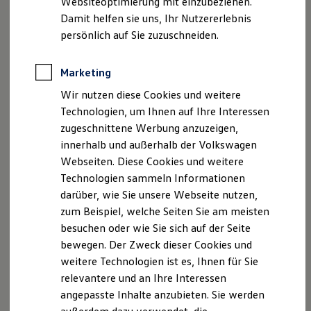
Websiteoptimierung mit einzubeziehen.
Elektrofahrzeugkonzepte
Ab 24.995,00 € inkl. MwSt.
Damit helfen sie uns, Ihr Nutzererlebnis
ID. EVERY1
Reichweite
persönlich auf Sie zuzuschneiden.
Reichweite der ID. Modelle
Bald erhältlich
Reichweite im Winter
Begeistert. Der neue
Rekuperation
Marketing
Laden
vollelektrische ID. Cross Trend
Wir nutzen diese Cookies und weitere
Laden unterwegs
Laden Zuhause
Technologien, um Ihnen auf Ihre Interessen
Ladestationen finden
zugeschnittene Werbung anzuzeigen,
Ladezeitensimulator
innerhalb und außerhalb der Volkswagen
Batterie
Sicherheit
Webseiten. Diese Cookies und weitere
Garantie und Lebensdauer
Technologien sammeln Informationen
Nachhaltigkeit
darüber, wie Sie unsere Webseite nutzen,
Technologie
Kosten und Kauf
zum Beispiel, welche Seiten Sie am meisten
Verbrauchskosten
besuchen oder wie Sie sich auf der Seite
Kaufoptionen
bewegen. Der Zweck dieser Cookies und
E-Auto-Förderung
Software und Konnektivität
weitere Technologien ist es, Ihnen für Sie
Die ID. Software 6
relevantere und an Ihre Interessen
ID. Software Versionen und Updates
angepasste Inhalte anzubieten. Sie werden
Digitale Extras
Schnittstellen zu Ihrem ID.