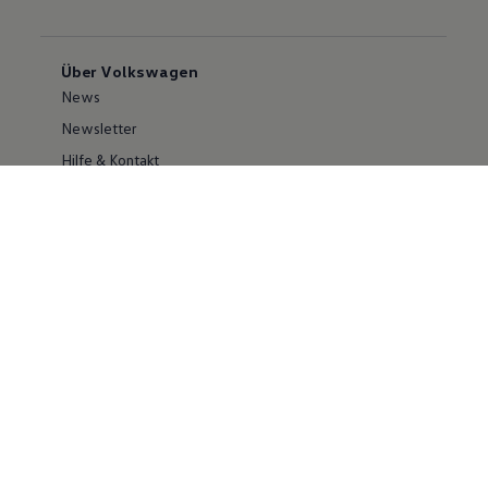
Über Volkswagen
News
Newsletter
Hilfe & Kontakt
Karriere
Händlersuche
Geschäftskunden
Information zur Barrierefreiheit
Ersthelfer/ first responder
Konzern
Volkswagen Konzern
Investor Relations
Compliance
Kontakt Cyber Security