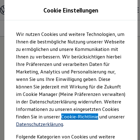
Modelle und Konfigurator
Cookie Einstellungen
Konfigurator
Modelle vergleichen
Konfiguration laden
Modelle
Ausstattungsvariante
Motoren
Farben
Interieur
Zum
Zum
Autosuche
Wir nutzen Cookies und weitere Technologien, um
Hauptinhalt
Footer
Elektroautos
springen
springen
Ihnen die bestmögliche Nutzung unserer Webseite
ENERGY Sondermodelle
Nutzfahrzeuge
zu ermöglichen und unsere Kommunikation mit
25
Modelle
SUV und CUV
Ihnen zu verbessern. Wir berücksichtigen hierbei
Familienautos
Ihre Präferenzen und verarbeiten Daten für
Kombis
Kompaktwagen
NEU: KI TESTEN
Marketing, Analytics und Personalisierung nur,
Sportwagen
Entdecken Sie Modelle, die perfekt zu
wenn Sie uns Ihre Einwilligung geben. Diese
Schnell verfügbare Fahrzeuge
Ihnen passen.
Angebote und Produkte
können Sie jederzeit mit Wirkung für die Zukunft
Aktuelle Angebote
im Cookie Manager (Meine Präferenzen verwalten)
E-Auto-Förderung
in der Datenschutzerklärung widerrufen. Weitere
Volkswagen Marktplatz
Informationen zu unseren eingesetzten Cookies
Die ENERGY Sondermodelle
Junge Gebrauchtwagen und Gebrauchtwagen
finden Sie in unserer
Cookie-Richtlinie
und unserer
Volkswagen Zertifizierte Gebrauchtwagen
Datenschutzerklärung
.
Elektromobilität bei Gebrauchtwagen
Zubehör- und Serviceangebote
Folgende Kategorien von Cookies und weitere
Saisonangebote