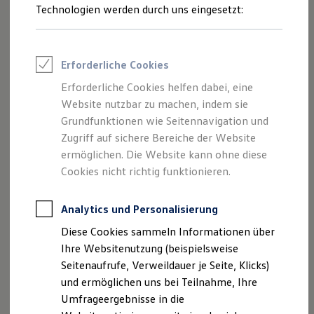
Reifenpakete
Technologien werden durch uns eingesetzt:
Leasing
Leasing-Angebote
Gebrauchtwagen Leasing
Junge Gebrauchtwagen-Leasing
Erforderliche Cookies
Elektroauto Leasing
Kleinwagen-Leasing
Der Polo
Erforderliche Cookies helfen dabei, eine
Leasing ohne Anzahlung
Ab 20.380,00 € inkl. MwSt.
Website nutzbar zu machen, indem sie
Finanzierung
Autokredit mit Schlussrate
Grundfunktionen wie Seitennavigation und
Neu
abzgl. ID. Kaufprämie
Versicherungen und Garantien
Zugriff auf sichere Bereiche der Website
Kfz-Versicherung
ermöglichen. Die Website kann ohne diese
Restschuldversicherungen
Garantien
Cookies nicht richtig funktionieren.
Wartungsverträge
Geschäftskunden
Professional Class bei Volkswagen
Analytics und Personalisierung
Großkunden
Diese Cookies sammeln Informationen über
Behörden
Direktkunden
Ihre Websitenutzung (beispielsweise
Sonderfahrzeuge
Seitenaufrufe, Verweildauer je Seite, Klicks)
Anpfiff zum Gewinn
und ermöglichen uns bei Teilnahme, Ihre
Elektromobilität
Elektroautos
Umfrageergebnisse in die
Der neue ID. Polo
ID. Tutorials