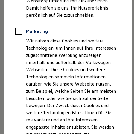
Websiteoptimierung mit einzubeziehen.
Elektrofahrzeugkonzepte
Damit helfen sie uns, Ihr Nutzererlebnis
ID. EVERY1
Reichweite
persönlich auf Sie zuzuschneiden.
Reichweite der ID. Modelle
Reichweite im Winter
Rekuperation
Marketing
Laden
Wir nutzen diese Cookies und weitere
Laden unterwegs
Laden Zuhause
Technologien, um Ihnen auf Ihre Interessen
Ladestationen finden
zugeschnittene Werbung anzuzeigen,
Ladezeitensimulator
innerhalb und außerhalb der Volkswagen
Batterie
Sicherheit
Webseiten. Diese Cookies und weitere
Garantie und Lebensdauer
Technologien sammeln Informationen
Nachhaltigkeit
darüber, wie Sie unsere Webseite nutzen,
Technologie
Kosten und Kauf
zum Beispiel, welche Seiten Sie am meisten
Verbrauchskosten
besuchen oder wie Sie sich auf der Seite
Kaufoptionen
bewegen. Der Zweck dieser Cookies und
E-Auto-Förderung
Software und Konnektivität
weitere Technologien ist es, Ihnen für Sie
Die ID. Software 6
relevantere und an Ihre Interessen
ID. Software Versionen und Updates
angepasste Inhalte anzubieten. Sie werden
Digitale Extras
Schnittstellen zu Ihrem ID.