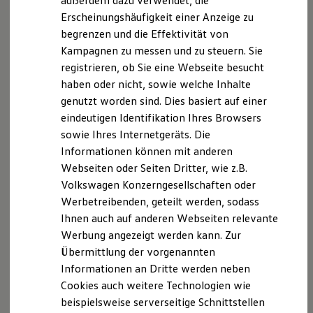
außerdem dazu verwendet, die
Hybridautos
Erscheinungshäufigkeit einer Anzeige zu
Marke und Erlebnis
begrenzen und die Effektivität von
Volkswagen R und R Experience
R-Modelle
Kampagnen zu messen und zu steuern. Sie
R Experience
registrieren, ob Sie eine Webseite besucht
Driving Experience
haben oder nicht, sowie welche Inhalte
Volkswagen entdecken
Werkbesichtigung
genutzt worden sind. Dies basiert auf einer
Factory visit
eindeutigen Identifikation Ihres Browsers
Lifestyle Shop
sowie Ihres Internetgeräts. Die
T-Roc Kollektion
Golf Kollektion
Informationen können mit anderen
ID. Kollektion
Webseiten oder Seiten Dritter, wie z.B.
Volkswagen Kollektion
Volkswagen Konzerngesellschaften oder
R-Kollektion
GTI Kollektion
Werbetreibenden, geteilt werden, sodass
Fußball Drop
Ihnen auch auf anderen Webseiten relevante
we drive football
Werbung angezeigt werden kann. Zur
#wedriveproud
Besitzer und Service
Übermittlung der vorgenannten
myVolkswagen
Informationen an Dritte werden neben
Software Updates
Cookies auch weitere Technologien wie
Service und Ersatzteile
Inspektion und HU/AU
beispielsweise serverseitige Schnittstellen
Reparaturen und Checks