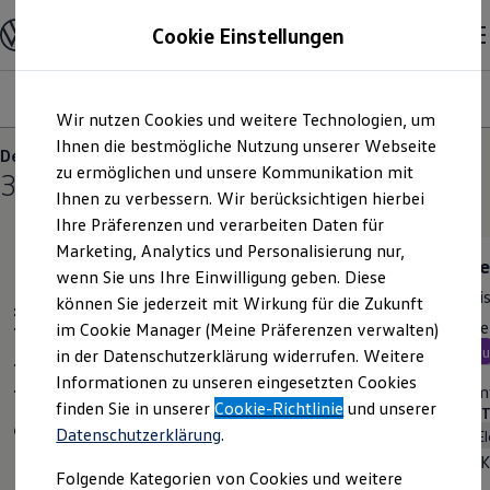
Modelle und Konfigurator
Cookie Einstellungen
Konfigurator
Modelle vergleichen
Konfiguration laden
Modelle
Ausstattungsvariante
Motoren
Farben
Interieur
Zum
Zum
Autosuche
Wir nutzen Cookies und weitere Technologien, um
Hauptinhalt
Footer
Elektroautos
springen
springen
Ihnen die bestmögliche Nutzung unserer Webseite
ENERGY Sondermodelle
Der neue ID.3 Neo
Nutzfahrzeuge
zu ermöglichen und unsere Kommunikation mit
3
Varianten
SUV und CUV
Ihnen zu verbessern. Wir berücksichtigen hierbei
Familienautos
Ihre Präferenzen und verarbeiten Daten für
Kombis
Kompaktwagen
Marketing, Analytics und Personalisierung nur,
Sportwagen
Trend
Lif
wenn Sie uns Ihre Einwilligung geben. Diese
Schnell verfügbare Fahrzeuge
Preis inkl. MwSt. ab
33.995,00 €
Prei
Angebote und Produkte
können Sie jederzeit mit Wirkung für die Zukunft
Standardmodelle
Aktuelle Angebote
Rate inkl. MwSt. ab
Rate
im Cookie Manager (Meine Präferenzen verwalten)
E-Auto-Förderung
Neu
abzgl. ID. Kaufprämie
Ne
in der Datenschutzerklärung widerrufen. Weitere
Volkswagen Marktplatz
Informationen zu unseren eingesetzten Cookies
Die ENERGY Sondermodelle
Cleverer Einstieg. Das Wesentliche im Blick.
Komf
Junge Gebrauchtwagen und Gebrauchtwagen
finden Sie in unserer
Cookie-Richtlinie
und unserer
BATTERIEN (1 verfügbar)
BATT
Volkswagen Zertifizierte Gebrauchtwagen
Datenschutzerklärung
.
Elektro
Automatik
Elektromobilität bei Gebrauchtwagen
Zubehör- und Serviceangebote
Kapazität
50kW·h
K
Folgende Kategorien von Cookies und weitere
Saisonangebote