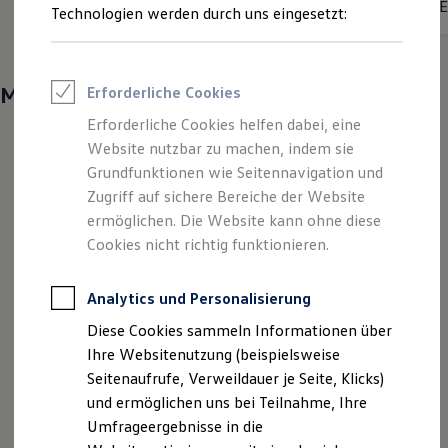
Elektrische Reichweite
417km
E
Reifenpakete
Technologien werden durch uns eingesetzt:
Leasing
•
Energieverbrauch kombiniert:
14,1 - 14,0 kWh/100 km
Leasing-Angebote
•
CO₂-Emissionen kombiniert:
0 g/km
CO₂-Klasse:
A
Gebrauchtwagen Leasing
Junge Gebrauchtwagen-Leasing
Mehr entdecken
Erforderliche Cookies
Elektroauto Leasing
Kleinwagen-Leasing
Erforderliche Cookies helfen dabei, eine
Leasing ohne Anzahlung
Website nutzbar zu machen, indem sie
Finanzierung
Autokredit mit Schlussrate
Grundfunktionen wie Seitennavigation und
Versicherungen und Garantien
Zugriff auf sichere Bereiche der Website
Kfz-Versicherung
ermöglichen. Die Website kann ohne diese
Restschuldversicherungen
Garantien
Cookies nicht richtig funktionieren.
Wartungsverträge
Geschäftskunden
Professional Class bei Volkswagen
Analytics und Personalisierung
Großkunden
Diese Cookies sammeln Informationen über
Behörden
Direktkunden
Ihre Websitenutzung (beispielsweise
Sonderfahrzeuge
Seitenaufrufe, Verweildauer je Seite, Klicks)
Anpfiff zum Gewinn
und ermöglichen uns bei Teilnahme, Ihre
Elektromobilität
Elektroautos
Umfrageergebnisse in die
ID. Tutorials