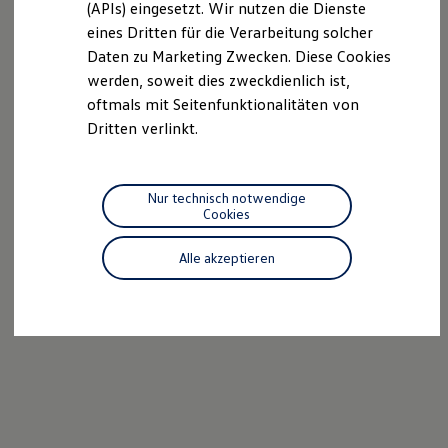
(APIs) eingesetzt. Wir nutzen die Dienste
Motorenöl und Flüssigkeiten
eines Dritten für die Verarbeitung solcher
Räder und Reifen
Pannen- und Unfallhilfe
Daten zu Marketing Zwecken. Diese Cookies
Economy Service
werden, soweit dies zweckdienlich ist,
Volkswagen Teile
oftmals mit Seitenfunktionalitäten von
Zubehör
Modellspezifisches Zubehör
Dritten verlinkt.
Schutz und Pflege
Transport
Entertainment und Elektronik
Individualisieren
Nur technisch notwendige
Wallbox und Ladekabel
Cookies
Digitale Extras
Dienste für Ihr Modell finden
Alle akzeptieren
Volkswagen Apps, Login und Shop
Handy und Fahrzeug verbinden
Updates für Software, Karten und Radio
Über Ihr Auto
Vorgängermodelle
Kundeninformationen
Volkswagen Kundenbetreuung
Warn- und Kontrollleuchten
Assistenzsysteme
Digitale Betriebsanleitung
Live Beratung