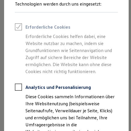
Reifenpakete
Technologien werden durch uns eingesetzt:
Leasing
Leasing-Angebote
Gebrauchtwagen Leasing
Junge Gebrauchtwagen-Leasing
Erforderliche Cookies
Elektroauto Leasing
Kleinwagen-Leasing
Erforderliche Cookies helfen dabei, eine
Leasing ohne Anzahlung
Website nutzbar zu machen, indem sie
Finanzierung
Autokredit mit Schlussrate
Grundfunktionen wie Seitennavigation und
Versicherungen und Garantien
Zugriff auf sichere Bereiche der Website
Kfz-Versicherung
ermöglichen. Die Website kann ohne diese
Restschuldversicherungen
Garantien
Cookies nicht richtig funktionieren.
Wartungsverträge
Geschäftskunden
Professional Class bei Volkswagen
Analytics und Personalisierung
Großkunden
Diese Cookies sammeln Informationen über
Behörden
Direktkunden
Ihre Websitenutzung (beispielsweise
Sonderfahrzeuge
Seitenaufrufe, Verweildauer je Seite, Klicks)
Anpfiff zum Gewinn
und ermöglichen uns bei Teilnahme, Ihre
Elektromobilität
Elektroautos
Umfrageergebnisse in die
ID. Tutorials