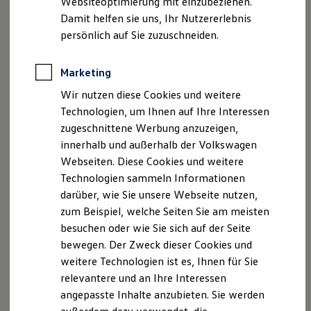
Websiteoptimierung mit einzubeziehen.
Elektrofahrzeugkonzepte
Damit helfen sie uns, Ihr Nutzererlebnis
ID. EVERY1
Reichweite
persönlich auf Sie zuzuschneiden.
Reichweite der ID. Modelle
Reichweite im Winter
Rekuperation
Marketing
Laden
Wir nutzen diese Cookies und weitere
Laden unterwegs
Laden Zuhause
Technologien, um Ihnen auf Ihre Interessen
Ladestationen finden
zugeschnittene Werbung anzuzeigen,
Ladezeitensimulator
innerhalb und außerhalb der Volkswagen
Batterie
Sicherheit
Webseiten. Diese Cookies und weitere
Garantie und Lebensdauer
Technologien sammeln Informationen
Nachhaltigkeit
darüber, wie Sie unsere Webseite nutzen,
Technologie
Kosten und Kauf
zum Beispiel, welche Seiten Sie am meisten
Verbrauchskosten
besuchen oder wie Sie sich auf der Seite
Kaufoptionen
bewegen. Der Zweck dieser Cookies und
E-Auto-Förderung
Software und Konnektivität
weitere Technologien ist es, Ihnen für Sie
Die ID. Software 6
relevantere und an Ihre Interessen
ID. Software Versionen und Updates
angepasste Inhalte anzubieten. Sie werden
Digitale Extras
Schnittstellen zu Ihrem ID.