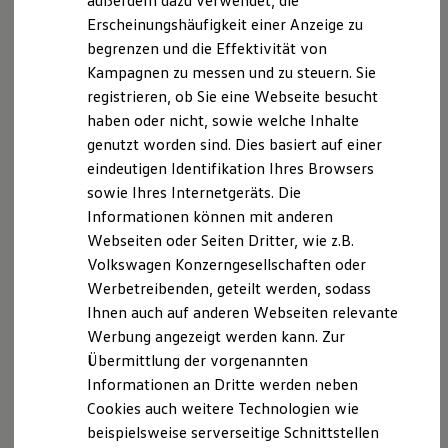
außerdem dazu verwendet, die
Hybridautos
Erscheinungshäufigkeit einer Anzeige zu
Marke und Erlebnis
begrenzen und die Effektivität von
Volkswagen R und R Experience
R-Modelle
Kampagnen zu messen und zu steuern. Sie
R Experience
registrieren, ob Sie eine Webseite besucht
Driving Experience
haben oder nicht, sowie welche Inhalte
Volkswagen entdecken
Werkbesichtigung
genutzt worden sind. Dies basiert auf einer
Factory visit
eindeutigen Identifikation Ihres Browsers
Lifestyle Shop
sowie Ihres Internetgeräts. Die
T-Roc Kollektion
Golf Kollektion
Informationen können mit anderen
ID. Kollektion
Webseiten oder Seiten Dritter, wie z.B.
Volkswagen Kollektion
Volkswagen Konzerngesellschaften oder
R-Kollektion
GTI Kollektion
Werbetreibenden, geteilt werden, sodass
Fußball Drop
Ihnen auch auf anderen Webseiten relevante
we drive football
Werbung angezeigt werden kann. Zur
#wedriveproud
Besitzer und Service
Übermittlung der vorgenannten
myVolkswagen
Informationen an Dritte werden neben
Software Updates
Cookies auch weitere Technologien wie
Service und Ersatzteile
Inspektion und HU/AU
beispielsweise serverseitige Schnittstellen
Reparaturen und Checks