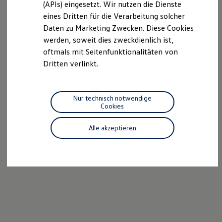
(APIs) eingesetzt. Wir nutzen die Dienste
Motorenöl und Flüssigkeiten
eines Dritten für die Verarbeitung solcher
Räder und Reifen
Pannen- und Unfallhilfe
Daten zu Marketing Zwecken. Diese Cookies
Economy Service
werden, soweit dies zweckdienlich ist,
Volkswagen Teile
oftmals mit Seitenfunktionalitäten von
Zubehör
Modellspezifisches Zubehör
Dritten verlinkt.
Schutz und Pflege
Transport
Entertainment und Elektronik
Individualisieren
Nur technisch notwendige
Wallbox und Ladekabel
Cookies
Digitale Extras
Dienste für Ihr Modell finden
Alle akzeptieren
Volkswagen Apps, Login und Shop
Handy und Fahrzeug verbinden
Updates für Software, Karten und Radio
Über Ihr Auto
Vorgängermodelle
Kundeninformationen
Volkswagen Kundenbetreuung
Warn- und Kontrollleuchten
Assistenzsysteme
Digitale Betriebsanleitung
Live Beratung