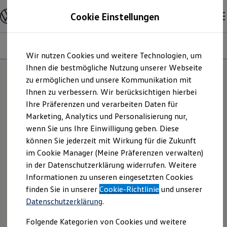
Modelle und Konfigurator
Cookie Einstellungen
Konfigurator
Modelle vergleichen
Konfiguration laden
Modelle
Ausstattungsvariante
Motoren
Farben
Interieur
Zum
Zum
Autosuche
Wir nutzen Cookies und weitere Technologien, um
Hauptinhalt
Footer
Elektroautos
springen
springen
Ihnen die bestmögliche Nutzung unserer Webseite
ENERGY Sondermodelle
Nutzfahrzeuge
zu ermöglichen und unsere Kommunikation mit
SUV und CUV
Ihnen zu verbessern. Wir berücksichtigen hierbei
Familienautos
Ihre Präferenzen und verarbeiten Daten für
Kombis
Kompaktwagen
Marketing, Analytics und Personalisierung nur,
Sportwagen
wenn Sie uns Ihre Einwilligung geben. Diese
Schnell verfügbare Fahrzeuge
Angebote und Produkte
können Sie jederzeit mit Wirkung für die Zukunft
Aktuelle Angebote
im Cookie Manager (Meine Präferenzen verwalten)
E-Auto-Förderung
in der Datenschutzerklärung widerrufen. Weitere
Volkswagen Marktplatz
Informationen zu unseren eingesetzten Cookies
Die ENERGY Sondermodelle
Junge Gebrauchtwagen und Gebrauchtwagen
finden Sie in unserer
Cookie-Richtlinie
und unserer
Volkswagen Zertifizierte Gebrauchtwagen
Datenschutzerklärung
.
Elektromobilität bei Gebrauchtwagen
Zubehör- und Serviceangebote
Folgende Kategorien von Cookies und weitere
Saisonangebote