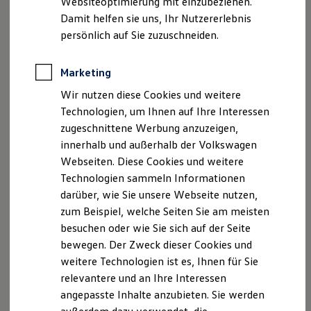
Websiteoptimierung mit einzubeziehen.
Elektrofahrzeugkonzepte
Damit helfen sie uns, Ihr Nutzererlebnis
ID. EVERY1
Reichweite
persönlich auf Sie zuzuschneiden.
Reichweite der ID. Modelle
Reichweite im Winter
Rekuperation
Marketing
Laden
Wir nutzen diese Cookies und weitere
Laden unterwegs
Laden Zuhause
Technologien, um Ihnen auf Ihre Interessen
Ladestationen finden
zugeschnittene Werbung anzuzeigen,
Ladezeitensimulator
innerhalb und außerhalb der Volkswagen
Batterie
Sicherheit
Webseiten. Diese Cookies und weitere
Garantie und Lebensdauer
Technologien sammeln Informationen
Nachhaltigkeit
darüber, wie Sie unsere Webseite nutzen,
Technologie
Kosten und Kauf
zum Beispiel, welche Seiten Sie am meisten
Verbrauchskosten
besuchen oder wie Sie sich auf der Seite
Kaufoptionen
bewegen. Der Zweck dieser Cookies und
E-Auto-Förderung
Software und Konnektivität
weitere Technologien ist es, Ihnen für Sie
Die ID. Software 6
relevantere und an Ihre Interessen
ID. Software Versionen und Updates
angepasste Inhalte anzubieten. Sie werden
Digitale Extras
Schnittstellen zu Ihrem ID.