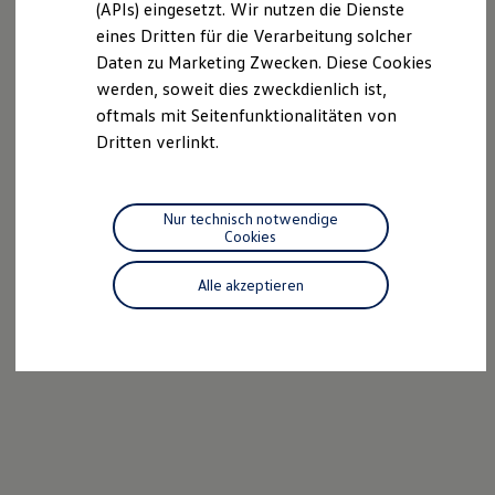
(APIs) eingesetzt. Wir nutzen die Dienste
Motorenöl und Flüssigkeiten
eines Dritten für die Verarbeitung solcher
Räder und Reifen
Pannen- und Unfallhilfe
Daten zu Marketing Zwecken. Diese Cookies
Economy Service
werden, soweit dies zweckdienlich ist,
Volkswagen Teile
oftmals mit Seitenfunktionalitäten von
Zubehör
Modellspezifisches Zubehör
Dritten verlinkt.
Schutz und Pflege
Transport
Entertainment und Elektronik
Individualisieren
Nur technisch notwendige
Wallbox und Ladekabel
Cookies
Digitale Extras
Dienste für Ihr Modell finden
Alle akzeptieren
Volkswagen Apps, Login und Shop
Handy und Fahrzeug verbinden
Updates für Software, Karten und Radio
Über Ihr Auto
Vorgängermodelle
Kundeninformationen
Volkswagen Kundenbetreuung
Warn- und Kontrollleuchten
Assistenzsysteme
Digitale Betriebsanleitung
Live Beratung