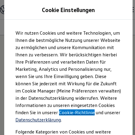
Modelle und Konfigurator
Cookie Einstellungen
Konfigurator
Modelle vergleichen
Konfiguration laden
Modelle
Ausstattungsvariante
Motoren
Farben
Interieur
Zum
Zum
Autosuche
Wir nutzen Cookies und weitere Technologien, um
Hauptinhalt
Footer
Elektroautos
springen
springen
Ihnen die bestmögliche Nutzung unserer Webseite
ENERGY Sondermodelle
Nutzfahrzeuge
zu ermöglichen und unsere Kommunikation mit
SUV und CUV
Ihnen zu verbessern. Wir berücksichtigen hierbei
Familienautos
Ihre Präferenzen und verarbeiten Daten für
Kombis
Kompaktwagen
Marketing, Analytics und Personalisierung nur,
Sportwagen
wenn Sie uns Ihre Einwilligung geben. Diese
Schnell verfügbare Fahrzeuge
Angebote und Produkte
können Sie jederzeit mit Wirkung für die Zukunft
Aktuelle Angebote
im Cookie Manager (Meine Präferenzen verwalten)
E-Auto-Förderung
in der Datenschutzerklärung widerrufen. Weitere
Volkswagen Marktplatz
Informationen zu unseren eingesetzten Cookies
Die ENERGY Sondermodelle
Junge Gebrauchtwagen und Gebrauchtwagen
finden Sie in unserer
Cookie-Richtlinie
und unserer
Volkswagen Zertifizierte Gebrauchtwagen
Datenschutzerklärung
.
Elektromobilität bei Gebrauchtwagen
Zubehör- und Serviceangebote
Folgende Kategorien von Cookies und weitere
Saisonangebote