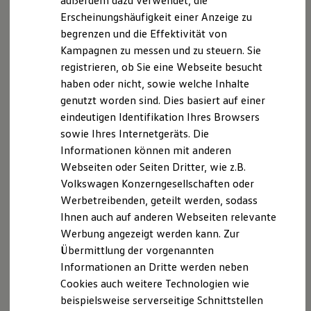
außerdem dazu verwendet, die
Hybridautos
Erscheinungshäufigkeit einer Anzeige zu
Marke und Erlebnis
begrenzen und die Effektivität von
Volkswagen R und R Experience
R-Modelle
Kampagnen zu messen und zu steuern. Sie
R Experience
registrieren, ob Sie eine Webseite besucht
Driving Experience
haben oder nicht, sowie welche Inhalte
Volkswagen entdecken
Werkbesichtigung
genutzt worden sind. Dies basiert auf einer
Factory visit
eindeutigen Identifikation Ihres Browsers
Lifestyle Shop
sowie Ihres Internetgeräts. Die
T-Roc Kollektion
Golf Kollektion
Informationen können mit anderen
ID. Kollektion
Webseiten oder Seiten Dritter, wie z.B.
Volkswagen Kollektion
Volkswagen Konzerngesellschaften oder
R-Kollektion
GTI Kollektion
Werbetreibenden, geteilt werden, sodass
Fußball Drop
Ihnen auch auf anderen Webseiten relevante
we drive football
Werbung angezeigt werden kann. Zur
#wedriveproud
Besitzer und Service
Übermittlung der vorgenannten
myVolkswagen
Informationen an Dritte werden neben
Software Updates
Cookies auch weitere Technologien wie
Service und Ersatzteile
Inspektion und HU/AU
beispielsweise serverseitige Schnittstellen
Reparaturen und Checks