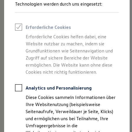
Reifenpakete
Technologien werden durch uns eingesetzt:
Leasing
Leasing-Angebote
Gebrauchtwagen Leasing
Junge Gebrauchtwagen-Leasing
Erforderliche Cookies
Elektroauto Leasing
Kleinwagen-Leasing
Erforderliche Cookies helfen dabei, eine
Leasing ohne Anzahlung
Website nutzbar zu machen, indem sie
Finanzierung
Autokredit mit Schlussrate
Grundfunktionen wie Seitennavigation und
Versicherungen und Garantien
Zugriff auf sichere Bereiche der Website
Kfz-Versicherung
ermöglichen. Die Website kann ohne diese
Restschuldversicherungen
Garantien
Cookies nicht richtig funktionieren.
Wartungsverträge
Geschäftskunden
Professional Class bei Volkswagen
Analytics und Personalisierung
Großkunden
Diese Cookies sammeln Informationen über
Behörden
Direktkunden
Ihre Websitenutzung (beispielsweise
Sonderfahrzeuge
Seitenaufrufe, Verweildauer je Seite, Klicks)
Anpfiff zum Gewinn
und ermöglichen uns bei Teilnahme, Ihre
Elektromobilität
Elektroautos
Umfrageergebnisse in die
ID. Tutorials