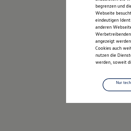
Elektrofahrzeugkonzepte
begrenzen und die
ID. EVERY1
Webseite besucht 
Reichweite
Reichweite der ID. Modelle
eindeutigen Ident
Reichweite im Winter
anderen Webseiten
Rekuperation
Werbetreibenden,
Laden
Laden unterwegs
angezeigt werden
Laden Zuhause
Cookies auch weit
Ladestationen finden
nutzen die Dienst
Ladezeitensimulator
Batterie
werden, soweit di
Sicherheit
Garantie und Lebensdauer
Nachhaltigkeit
Technologie
Nur tec
Kosten und Kauf
Verbrauchskosten
Kaufoptionen
E-Auto-Förderung
Software und Konnektivität
Die ID. Software 6
ID. Software Versionen und Updates
Digitale Extras
Schnittstellen zu Ihrem ID.