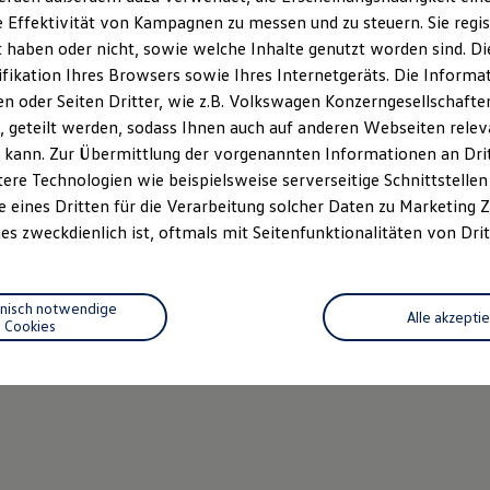
Neu
 Effektivität von Kampagnen zu messen und zu steuern. Sie regist
haben oder nicht, sowie welche Inhalte genutzt worden sind. Die
Hochwer
ifikation Ihres Browsers sowie Ihres Internetgeräts. Die Inform
BATTERI
 oder Seiten Dritter, wie z.B. Volkswagen Konzerngesellschafte
Elek
 geteilt werden, sodass Ihnen auch auf anderen Webseiten rel
Kap
 kann. Zur Übermittlung der vorgenannten Informationen an Dr
Ele
ere Technologien wie beispielsweise serverseitige Schnittstellen 
Mehr 
e eines Dritten für die Verarbeitung solcher Daten zu Marketing
es zweckdienlich ist, oftmals mit Seitenfunktionalitäten von Drit
hnisch notwendige
Alle akzepti
Cookies