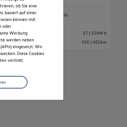
abzgl. ID. Kaufprämie
rieren, ob Sie eine
s basiert auf einer
tige Ausstattung. Stilvolle Details.
ationen können mit
EN (2 verfügbar)
n oder
tro
Automatik
evante Werbung
azität
37 | 52kW·h
itte werden neben
ktrische Reichweite
330 | 452km
(APIs) eingesetzt. Wir
entdecken
 Zwecken. Diese Cookies
ten verlinkt.
eren