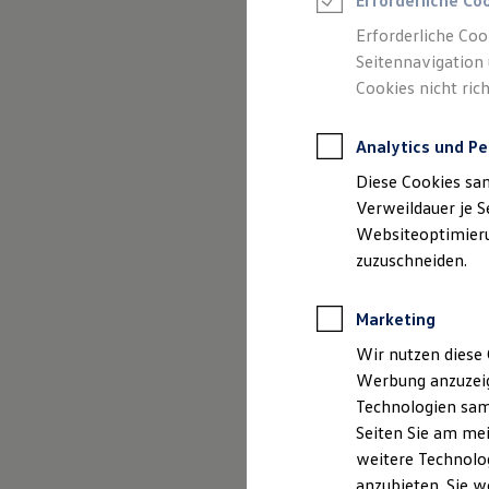
Erforderliche Co
Reifenpakete
Leasing
Erforderliche Coo
Leasing-Angebote
Seitennavigation 
Gebrauchtwagen Leasing
Cookies nicht rich
Junge Gebrauchtwagen-Leasing
Elektroauto Leasing
Kleinwagen-Leasing
Analytics und Pe
Leasing ohne Anzahlung
Finanzierung
Diese Cookies sa
Autokredit mit Schlussrate
Versicherungen und Garantien
Verweildauer je S
Kfz-Versicherung
Websiteoptimierun
Restschuldversicherungen
zuzuschneiden.
Garantien
Wartungsverträge
Geschäftskunden
Marketing
Professional Class bei Volkswagen
Großkunden
Wir nutzen diese 
Behörden
Werbung anzuzeig
Direktkunden
Sonderfahrzeuge
Technologien sam
Anpfiff zum Gewinn
Seiten Sie am mei
Elektromobilität
weitere Technolog
Elektroautos
ID. Tutorials
anzubieten. Sie w