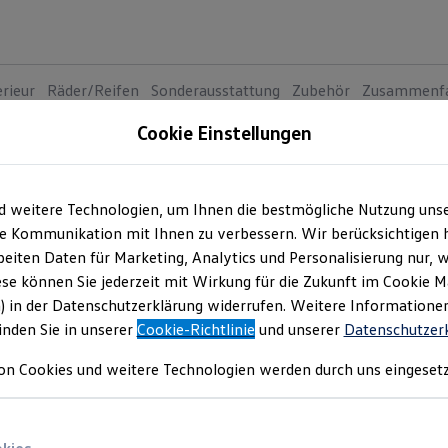
erieur
Räder/Reifen
Sonderausstattung
Zubehör
Zusammenf
Cookie Einstellungen
Der neue 
3
Va
d weitere Technologien, um Ihnen die bestmögliche Nutzung uns
e Kommunikation mit Ihnen zu verbessern. Wir berücksichtigen h
Standa
eiten Daten für Marketing, Analytics und Personalisierung nur, w
Trend
ese können Sie jederzeit mit Wirkung für die Zukunft im Cookie 
) in der Datenschutzerklärung widerrufen. Weitere Informatione
Preis i
inden Sie in unserer
Cookie-Richtlinie
und unserer
Datenschutzer
Rate in
Neu
on Cookies und weitere Technologien werden durch uns eingesetz
BATTERI
Elek
Kap