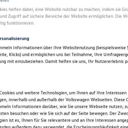
okies
Ele
kies helfen dabei, eine Website nutzbar zu machen, indem sie G
Energiev
und Zugriff auf sichere Bereiche der Website ermöglichen. Die W
Emission
tig funktionieren.
Life
rsonalisierung
Preis i
mmeln Informationen über Ihre Websitenutzung (beispielsweise S
Rate in
eite, Klicks) und ermöglichen uns bei Teilnahme, Ihre Umfrageerge
Neu
g mit einzubeziehen. Damit helfen sie uns, Ihr Nutzererlebnis pe
Komfort
BATTERI
Elek
Kap
Cookies und weitere Technologien, um Ihnen auf Ihre Interessen
Ele
en, innerhalb und außerhalb der Volkswagen Webseiten. Diese C
meln Informationen darüber, wie Sie unsere Webseite nutzen, zu
Style
sten besuchen oder wie Sie sich auf der Seite bewegen. Der Zwec
Preis i
ien ist es, Ihnen für Sie relevantere und an Ihre Interessen ange
Rate in
erden außerdem dazu verwendet, die Erscheinungshäufigkeit eine