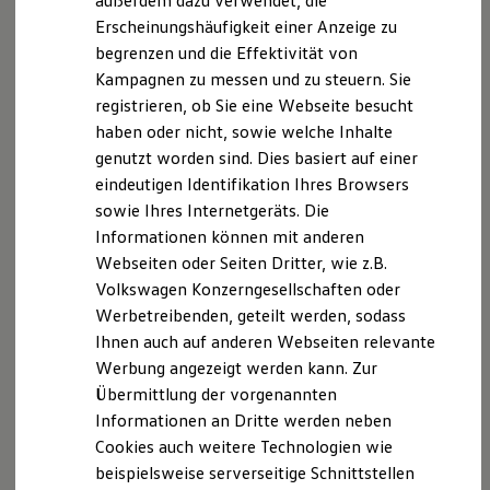
außerdem dazu verwendet, die
Hybridautos
Erscheinungshäufigkeit einer Anzeige zu
Marke und Erlebnis
begrenzen und die Effektivität von
Volkswagen R und R Experience
R-Modelle
Kampagnen zu messen und zu steuern. Sie
R Experience
registrieren, ob Sie eine Webseite besucht
Driving Experience
haben oder nicht, sowie welche Inhalte
Volkswagen entdecken
Werkbesichtigung
genutzt worden sind. Dies basiert auf einer
Factory visit
eindeutigen Identifikation Ihres Browsers
Lifestyle Shop
sowie Ihres Internetgeräts. Die
T-Roc Kollektion
Golf Kollektion
Informationen können mit anderen
ID. Kollektion
Webseiten oder Seiten Dritter, wie z.B.
Volkswagen Kollektion
Volkswagen Konzerngesellschaften oder
R-Kollektion
GTI Kollektion
Werbetreibenden, geteilt werden, sodass
Fußball Drop
Ihnen auch auf anderen Webseiten relevante
we drive football
Werbung angezeigt werden kann. Zur
#wedriveproud
Besitzer und Service
Übermittlung der vorgenannten
myVolkswagen
Informationen an Dritte werden neben
Software Updates
Cookies auch weitere Technologien wie
Service und Ersatzteile
Inspektion und HU/AU
beispielsweise serverseitige Schnittstellen
Reparaturen und Checks