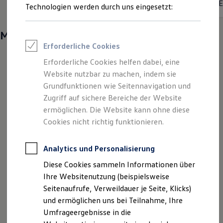
•
E
Energieverbrauch kombiniert:
14,8 - 13,3 kWh/100 km
Reifenpakete
Technologien werden durch uns eingesetzt:
Leasing
•
CO₂-Emissionen kombiniert:
0 g/km
CO₂-Klasse:
A
Leasing-Angebote
Gebrauchtwagen Leasing
Mehr entdecken
Junge Gebrauchtwagen-Leasing
Erforderliche Cookies
Elektroauto Leasing
Kleinwagen-Leasing
Erforderliche Cookies helfen dabei, eine
Leasing ohne Anzahlung
Website nutzbar zu machen, indem sie
Finanzierung
Autokredit mit Schlussrate
Grundfunktionen wie Seitennavigation und
Versicherungen und Garantien
Zugriff auf sichere Bereiche der Website
Kfz-Versicherung
ermöglichen. Die Website kann ohne diese
Restschuldversicherungen
Garantien
Cookies nicht richtig funktionieren.
Wartungsverträge
Geschäftskunden
Professional Class bei Volkswagen
Analytics und Personalisierung
Großkunden
Diese Cookies sammeln Informationen über
Behörden
Direktkunden
Ihre Websitenutzung (beispielsweise
Sonderfahrzeuge
Seitenaufrufe, Verweildauer je Seite, Klicks)
Anpfiff zum Gewinn
und ermöglichen uns bei Teilnahme, Ihre
Elektromobilität
Elektroautos
Umfrageergebnisse in die
ID. Tutorials