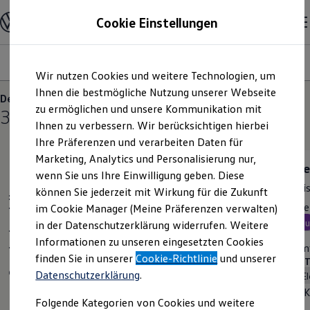
Modelle und Konfigurator
Cookie Einstellungen
Konfigurator
Modelle vergleichen
Konfiguration laden
Modelle
Ausstattungsvariante
Motoren
Farben
Interieur
Zum
Zum
Autosuche
Wir nutzen Cookies und weitere Technologien, um
Hauptinhalt
Footer
Elektroautos
springen
springen
Ihnen die bestmögliche Nutzung unserer Webseite
ENERGY Sondermodelle
Der neue ID. Polo
Nutzfahrzeuge
zu ermöglichen und unsere Kommunikation mit
3
Varianten
SUV und CUV
Ihnen zu verbessern. Wir berücksichtigen hierbei
Familienautos
Ihre Präferenzen und verarbeiten Daten für
Kombis
Kompaktwagen
Marketing, Analytics und Personalisierung nur,
Sportwagen
Trend
Lif
wenn Sie uns Ihre Einwilligung geben. Diese
Schnell verfügbare Fahrzeuge
Preis inkl. MwSt. ab
24.995,00 €
Prei
Angebote und Produkte
können Sie jederzeit mit Wirkung für die Zukunft
Standardmodelle
Aktuelle Angebote
Rate inkl. MwSt. ab
Rate
im Cookie Manager (Meine Präferenzen verwalten)
E-Auto-Förderung
Neu
Ne
in der Datenschutzerklärung widerrufen. Weitere
Volkswagen Marktplatz
Informationen zu unseren eingesetzten Cookies
Die ENERGY Sondermodelle
BATTERIEN (1 verfügbar)
Komf
Junge Gebrauchtwagen und Gebrauchtwagen
finden Sie in unserer
Cookie-Richtlinie
und unserer
Elektro
Automatik
BATT
Volkswagen Zertifizierte Gebrauchtwagen
Datenschutzerklärung
.
Kapazität
37kW·h
Elektromobilität bei Gebrauchtwagen
Zubehör- und Serviceangebote
K
Elektrische Reichweite
334km
Folgende Kategorien von Cookies und weitere
Saisonangebote