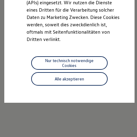
(APIs) eingesetzt. Wir nutzen die Dienste
Motorenöl und Flüssigkeiten
eines Dritten für die Verarbeitung solcher
Räder und Reifen
Pannen- und Unfallhilfe
Daten zu Marketing Zwecken. Diese Cookies
Economy Service
werden, soweit dies zweckdienlich ist,
Volkswagen Teile
oftmals mit Seitenfunktionalitäten von
Zubehör
Modellspezifisches Zubehör
Dritten verlinkt.
Schutz und Pflege
Transport
Entertainment und Elektronik
Individualisieren
Nur technisch notwendige
Wallbox und Ladekabel
Cookies
Digitale Extras
Dienste für Ihr Modell finden
Alle akzeptieren
Volkswagen Apps, Login und Shop
Handy und Fahrzeug verbinden
Updates für Software, Karten und Radio
Über Ihr Auto
Vorgängermodelle
Kundeninformationen
Volkswagen Kundenbetreuung
Warn- und Kontrollleuchten
Assistenzsysteme
Digitale Betriebsanleitung
Live Beratung