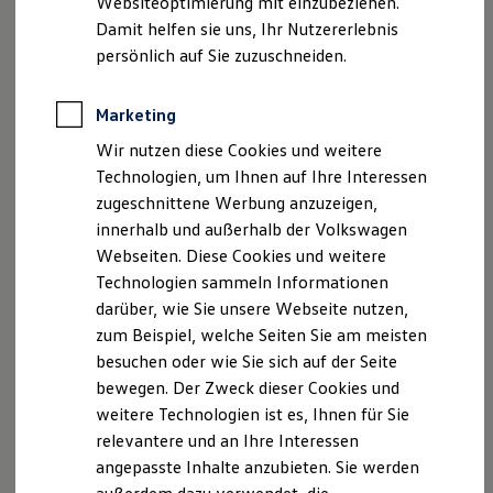
Websiteoptimierung mit einzubeziehen.
Elektrofahrzeugkonzepte
Damit helfen sie uns, Ihr Nutzererlebnis
ID. EVERY1
Reichweite
persönlich auf Sie zuzuschneiden.
Reichweite der ID. Modelle
Reichweite im Winter
Rekuperation
Marketing
Laden
Wir nutzen diese Cookies und weitere
Laden unterwegs
Laden Zuhause
Technologien, um Ihnen auf Ihre Interessen
Ladestationen finden
zugeschnittene Werbung anzuzeigen,
Ladezeitensimulator
innerhalb und außerhalb der Volkswagen
Batterie
Sicherheit
Webseiten. Diese Cookies und weitere
Garantie und Lebensdauer
Technologien sammeln Informationen
Nachhaltigkeit
darüber, wie Sie unsere Webseite nutzen,
Technologie
Kosten und Kauf
zum Beispiel, welche Seiten Sie am meisten
Verbrauchskosten
besuchen oder wie Sie sich auf der Seite
Kaufoptionen
bewegen. Der Zweck dieser Cookies und
E-Auto-Förderung
Software und Konnektivität
weitere Technologien ist es, Ihnen für Sie
Die ID. Software 6
relevantere und an Ihre Interessen
ID. Software Versionen und Updates
angepasste Inhalte anzubieten. Sie werden
Digitale Extras
Schnittstellen zu Ihrem ID.