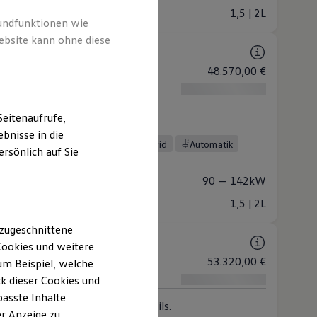
raum
1,5 | 2L
rundfunktionen wie
ebsite kann ohne diese
ess
nkl. MwSt. ab
48.570,00 €
kl. MwSt. ab
abel. Funktional. Für Vielfahrer.
eitenaufrufe,
 (6 verfügbar)
bnisse in die
el
Mild-Hybrid
Plug-In-Hybrid
Automatik
rsönlich auf Sie
adantrieb
stung
90 — 142kW
raum
1,5 | 2L
 zugeschnittene
ookies und weitere
nkl. MwSt. ab
53.320,00 €
m Beispiel, welche
k dieser Cookies und
kl. MwSt. ab
passte Inhalte
tige Ausstattung. Stilvolle Details.
r Anzeige zu