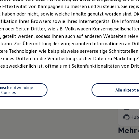
MOTOREN
 Effektivität von Kampagnen zu messen und zu steuern. Sie regist
Benz
haben oder nicht, sowie welche Inhalte genutzt worden sind. Die
Auto
ifikation Ihres Browsers sowie Ihres Internetgeräts. Die Inform
Lei
 oder Seiten Dritter, wie z.B. Volkswagen Konzerngesellschafte
Hub
 geteilt werden, sodass Ihnen auch auf anderen Webseiten rel
 kann. Zur Übermittlung der vorgenannten Informationen an Dr
R-Lin
ere Technologien wie beispielsweise serverseitige Schnittstellen 
e eines Dritten für die Verarbeitung solcher Daten zu Marketing
Preis i
es zweckdienlich ist, oftmals mit Seitenfunktionalitäten von Drit
Rate in
Sportli
MOTOREN
hnisch notwendige
Alle akzepti
Benz
Cookies
Auto
Lei
Hub
Mehr 