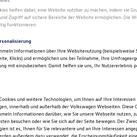
okies
Hub
kies helfen dabei, eine Website nutzbar zu machen, indem sie G
und Zugriff auf sichere Bereiche der Website ermöglichen. Die W
Busin
tig funktionieren.
Preis i
Rate in
rsonalisierung
Komfort
mmeln Informationen über Ihre Websitenutzung (beispielsweise S
MOTOREN
eite, Klicks) und ermöglichen uns bei Teilnahme, Ihre Umfrageerge
Dies
g mit einzubeziehen. Damit helfen sie uns, Ihr Nutzererlebnis pe
Allr
Lei
Hub
Cookies und weitere Technologien, um Ihnen auf Ihre Interessen
Style
en, innerhalb und außerhalb der Volkswagen Webseiten. Diese C
Preis i
meln Informationen darüber, wie Sie unsere Webseite nutzen, zu
sten besuchen oder wie Sie sich auf der Seite bewegen. Der Zwec
Rate in
ien ist es, Ihnen für Sie relevantere und an Ihre Interessen ange
Hochwer
erden außerdem dazu verwendet, die Erscheinungshäufigkeit eine