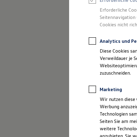
Erforderliche Co
Reifenpakete
Leasing
Erforderliche Coo
Leasing-Angebote
Seitennavigation 
Gebrauchtwagen Leasing
Cookies nicht rich
Junge Gebrauchtwagen-Leasing
Elektroauto Leasing
Kleinwagen-Leasing
Analytics und Pe
Leasing ohne Anzahlung
Finanzierung
Diese Cookies sa
Autokredit mit Schlussrate
Versicherungen und Garantien
Verweildauer je S
Kfz-Versicherung
Websiteoptimierun
Restschuldversicherungen
zuzuschneiden.
Garantien
Wartungsverträge
Geschäftskunden
Marketing
Professional Class bei Volkswagen
Großkunden
Wir nutzen diese 
Behörden
Werbung anzuzeig
Direktkunden
Sonderfahrzeuge
Technologien sam
Anpfiff zum Gewinn
Seiten Sie am mei
Elektromobilität
weitere Technolog
Elektroautos
ID. Tutorials
anzubieten. Sie w