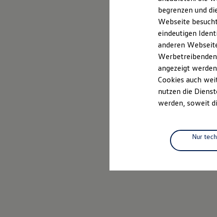
Elektrofahrzeugkonzepte
begrenzen und die
ID. EVERY1
Webseite besucht 
Reichweite
Reichweite der ID. Modelle
eindeutigen Ident
Reichweite im Winter
anderen Webseiten
Rekuperation
Werbetreibenden,
Laden
Laden unterwegs
angezeigt werden
Laden Zuhause
Cookies auch weit
Ladestationen finden
nutzen die Dienst
Ladezeitensimulator
Batterie
werden, soweit di
Sicherheit
Garantie und Lebensdauer
Nachhaltigkeit
Technologie
Nur tec
Kosten und Kauf
Verbrauchskosten
Kaufoptionen
E-Auto-Förderung
Software und Konnektivität
Die ID. Software 6
ID. Software Versionen und Updates
Digitale Extras
Schnittstellen zu Ihrem ID.