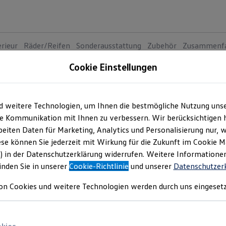
erieur
Räder/Reifen
Sonderausstattung
Zubehör
Zusammenf
Cookie Einstellungen
Der Pass
4
Va
d weitere Technologien, um Ihnen die bestmögliche Nutzung uns
e Kommunikation mit Ihnen zu verbessern. Wir berücksichtigen h
Standa
eiten Daten für Marketing, Analytics und Personalisierung nur, w
Trend
ese können Sie jederzeit mit Wirkung für die Zukunft im Cookie 
) in der Datenschutzerklärung widerrufen. Weitere Informatione
Preis i
inden Sie in unserer
Cookie-Richtlinie
und unserer
Datenschutzer
Rate in
on Cookies und weitere Technologien werden durch uns eingesetz
Clevere
MOTOREN
Dies
Lei