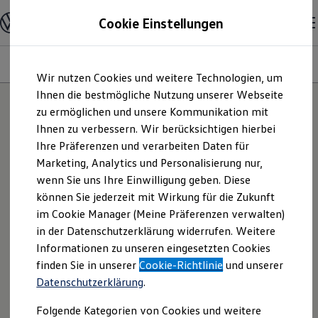
Modelle und Konfigurator
Cookie Einstellungen
Konfigurator
Modelle vergleichen
Konfiguration laden
Modelle
Ausstattungsvariante
Motoren
Farben
Interieur
Zum
Zum
Autosuche
Wir nutzen Cookies und weitere Technologien, um
Hauptinhalt
Footer
Elektroautos
springen
springen
Ihnen die bestmögliche Nutzung unserer Webseite
ENERGY Sondermodelle
Nutzfahrzeuge
zu ermöglichen und unsere Kommunikation mit
SUV und CUV
Ihnen zu verbessern. Wir berücksichtigen hierbei
Familienautos
Ihre Präferenzen und verarbeiten Daten für
Kombis
Kompaktwagen
Marketing, Analytics und Personalisierung nur,
Sportwagen
wenn Sie uns Ihre Einwilligung geben. Diese
Schnell verfügbare Fahrzeuge
Angebote und Produkte
können Sie jederzeit mit Wirkung für die Zukunft
Aktuelle Angebote
im Cookie Manager (Meine Präferenzen verwalten)
E-Auto-Förderung
in der Datenschutzerklärung widerrufen. Weitere
Volkswagen Marktplatz
Informationen zu unseren eingesetzten Cookies
Die ENERGY Sondermodelle
Junge Gebrauchtwagen und Gebrauchtwagen
finden Sie in unserer
Cookie-Richtlinie
und unserer
Volkswagen Zertifizierte Gebrauchtwagen
Datenschutzerklärung
.
Elektromobilität bei Gebrauchtwagen
Zubehör- und Serviceangebote
Folgende Kategorien von Cookies und weitere
Saisonangebote