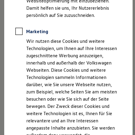
Websiteoptimierung mit einzubeziehen.
Elektrofahrzeugkonzepte
Damit helfen sie uns, Ihr Nutzererlebnis
ID. EVERY1
Reichweite
persönlich auf Sie zuzuschneiden.
Reichweite der ID. Modelle
Reichweite im Winter
Rekuperation
Marketing
Laden
Wir nutzen diese Cookies und weitere
Laden unterwegs
Laden Zuhause
Technologien, um Ihnen auf Ihre Interessen
Ladestationen finden
zugeschnittene Werbung anzuzeigen,
Ladezeitensimulator
innerhalb und außerhalb der Volkswagen
Batterie
Sicherheit
Webseiten. Diese Cookies und weitere
Garantie und Lebensdauer
Technologien sammeln Informationen
Nachhaltigkeit
darüber, wie Sie unsere Webseite nutzen,
Technologie
Kosten und Kauf
zum Beispiel, welche Seiten Sie am meisten
Verbrauchskosten
besuchen oder wie Sie sich auf der Seite
Kaufoptionen
bewegen. Der Zweck dieser Cookies und
E-Auto-Förderung
Software und Konnektivität
weitere Technologien ist es, Ihnen für Sie
Die ID. Software 6
relevantere und an Ihre Interessen
ID. Software Versionen und Updates
angepasste Inhalte anzubieten. Sie werden
Digitale Extras
Schnittstellen zu Ihrem ID.