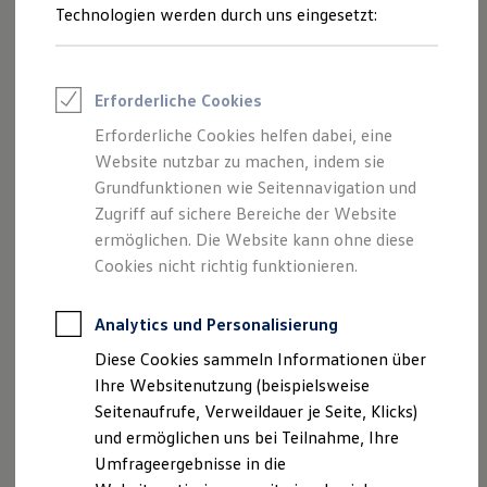
Reifenpakete
Technologien werden durch uns eingesetzt:
Leasing
Leasing-Angebote
Gebrauchtwagen Leasing
Junge Gebrauchtwagen-Leasing
Erforderliche Cookies
Elektroauto Leasing
Kleinwagen-Leasing
Erforderliche Cookies helfen dabei, eine
Leasing ohne Anzahlung
Website nutzbar zu machen, indem sie
Finanzierung
Autokredit mit Schlussrate
Grundfunktionen wie Seitennavigation und
Versicherungen und Garantien
Zugriff auf sichere Bereiche der Website
Kfz-Versicherung
ermöglichen. Die Website kann ohne diese
Restschuldversicherungen
Garantien
Cookies nicht richtig funktionieren.
Wartungsverträge
Geschäftskunden
Professional Class bei Volkswagen
Analytics und Personalisierung
Großkunden
Diese Cookies sammeln Informationen über
Behörden
Direktkunden
Ihre Websitenutzung (beispielsweise
Sonderfahrzeuge
Seitenaufrufe, Verweildauer je Seite, Klicks)
Anpfiff zum Gewinn
und ermöglichen uns bei Teilnahme, Ihre
Elektromobilität
Elektroautos
Umfrageergebnisse in die
ID. Tutorials