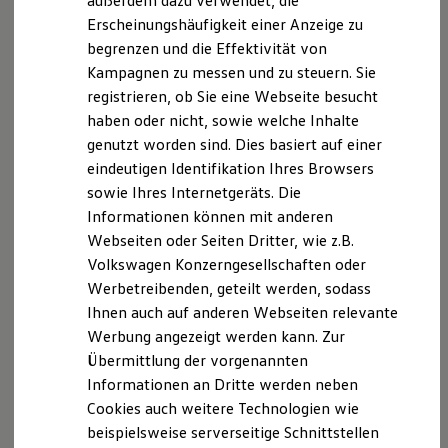
außerdem dazu verwendet, die
Hybridautos
Erscheinungshäufigkeit einer Anzeige zu
Marke und Erlebnis
begrenzen und die Effektivität von
Volkswagen R und R Experience
R-Modelle
Kampagnen zu messen und zu steuern. Sie
R Experience
registrieren, ob Sie eine Webseite besucht
Driving Experience
haben oder nicht, sowie welche Inhalte
Volkswagen entdecken
Werkbesichtigung
genutzt worden sind. Dies basiert auf einer
Factory visit
eindeutigen Identifikation Ihres Browsers
Lifestyle Shop
sowie Ihres Internetgeräts. Die
T-Roc Kollektion
Golf Kollektion
Informationen können mit anderen
ID. Kollektion
Webseiten oder Seiten Dritter, wie z.B.
Volkswagen Kollektion
Volkswagen Konzerngesellschaften oder
R-Kollektion
GTI Kollektion
Werbetreibenden, geteilt werden, sodass
Fußball Drop
Ihnen auch auf anderen Webseiten relevante
we drive football
Werbung angezeigt werden kann. Zur
#wedriveproud
Besitzer und Service
Übermittlung der vorgenannten
myVolkswagen
Informationen an Dritte werden neben
Software Updates
Cookies auch weitere Technologien wie
Service und Ersatzteile
Inspektion und HU/AU
beispielsweise serverseitige Schnittstellen
Reparaturen und Checks