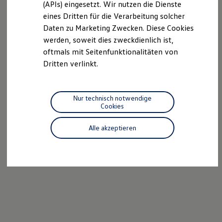
(APIs) eingesetzt. Wir nutzen die Dienste
Motorenöl und Flüssigkeiten
eines Dritten für die Verarbeitung solcher
Räder und Reifen
Pannen- und Unfallhilfe
Daten zu Marketing Zwecken. Diese Cookies
Economy Service
werden, soweit dies zweckdienlich ist,
Volkswagen Teile
oftmals mit Seitenfunktionalitäten von
Zubehör
Modellspezifisches Zubehör
Dritten verlinkt.
Schutz und Pflege
Transport
Entertainment und Elektronik
Individualisieren
Nur technisch notwendige
Wallbox und Ladekabel
Cookies
Digitale Extras
Dienste für Ihr Modell finden
Alle akzeptieren
Volkswagen Apps, Login und Shop
Handy und Fahrzeug verbinden
Updates für Software, Karten und Radio
Über Ihr Auto
Vorgängermodelle
Kundeninformationen
Volkswagen Kundenbetreuung
Warn- und Kontrollleuchten
Assistenzsysteme
Digitale Betriebsanleitung
Live Beratung