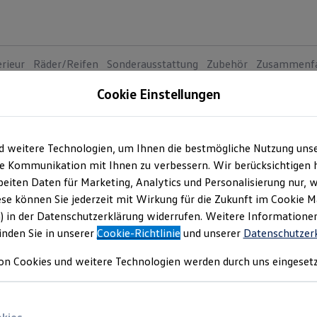
erieur
Räder/Reifen
Sonderausstattung
Zubehör
Zusammenf
Cookie Einstellungen
Der Tigu
7
Va
d weitere Technologien, um Ihnen die bestmögliche Nutzung uns
e Kommunikation mit Ihnen zu verbessern. Wir berücksichtigen h
Zeitlic
eiten Daten für Marketing, Analytics und Personalisierung nur, w
EDITI
ese können Sie jederzeit mit Wirkung für die Zukunft im Cookie 
) in der Datenschutzerklärung widerrufen. Weitere Informatione
Preis i
inden Sie in unserer
Cookie-Richtlinie
und unserer
Datenschutzer
Rate in
Neu
on Cookies und weitere Technologien werden durch uns eingesetz
MOTOREN
Benz
Auto