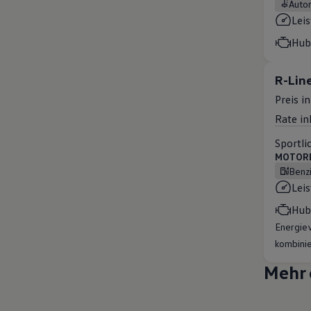
Auto
Lei
Hub
R-Lin
Preis i
Rate in
Sportli
MOTOREN
Benz
Lei
Hub
Energiev
kombinie
Mehr 