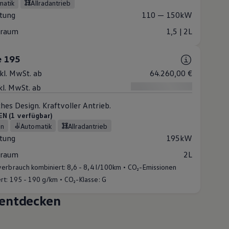
matik
Allradantrieb
stung
110 — 150kW
raum
1,5 | 2L
e 195
nkl. MwSt. ab
64.260,00 €
kl. MwSt. ab
ches Design. Kraftvoller Antrieb.
 (1 verfügbar)
in
Automatik
Allradantrieb
stung
195kW
raum
2L
•
erbrauch kombiniert:
8,6 - 8,4 l/100km
CO₂-Emissionen
•
rt:
195 - 190 g/km
CO₂-Klasse:
G
entdecken