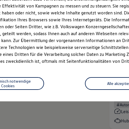
Rate in
 Effektivität von Kampagnen zu messen und zu steuern. Sie regist
haben oder nicht, sowie welche Inhalte genutzt worden sind. Die
Clevere
ifikation Ihres Browsers sowie Ihres Internetgeräts. Die Inform
MOTOREN
 oder Seiten Dritter, wie z.B. Volkswagen Konzerngesellschafte
Dies
 geteilt werden, sodass Ihnen auch auf anderen Webseiten rel
Lei
 kann. Zur Übermittlung der vorgenannten Informationen an Dr
Hub
ere Technologien wie beispielsweise serverseitige Schnittstellen 
e eines Dritten für die Verarbeitung solcher Daten zu Marketing
Life
es zweckdienlich ist, oftmals mit Seitenfunktionalitäten von Drit
Preis i
Rate in
hnisch notwendige
Alle akzepti
Komfort
Cookies
MOTOREN
Benz
Auto
Lei
Hub