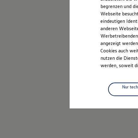
Elektrofahrzeugkonzepte
begrenzen und die
ID. EVERY1
Webseite besucht 
Reichweite
Reichweite der ID. Modelle
eindeutigen Ident
Reichweite im Winter
anderen Webseiten
Rekuperation
Werbetreibenden,
Laden
Laden unterwegs
angezeigt werden
Laden Zuhause
Cookies auch weit
Ladestationen finden
nutzen die Dienst
Ladezeitensimulator
Batterie
werden, soweit di
Sicherheit
Garantie und Lebensdauer
Nachhaltigkeit
Technologie
Nur tec
Kosten und Kauf
Verbrauchskosten
Kaufoptionen
E-Auto-Förderung
Software und Konnektivität
Die ID. Software 6
ID. Software Versionen und Updates
Digitale Extras
Schnittstellen zu Ihrem ID.