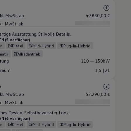
nkl. MwSt. ab
49.830,00 €
kl. MwSt. ab
tige Ausstattung. Stilvolle Details.
 (5 verfügbar)
in
Diesel
Mild-Hybrid
Plug-In-Hybrid
matik
Allradantrieb
stung
110 — 150kW
raum
1,5 | 2L
e
nkl. MwSt. ab
52.290,00 €
kl. MwSt. ab
ches Design. Selbstbewusster Look.
 (6 verfügbar)
in
Diesel
Mild-Hybrid
Plug-In-Hybrid