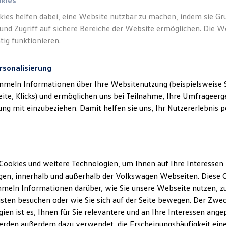
okies
Lei
kies helfen dabei, eine Website nutzbar zu machen, indem sie G
Hub
und Zugriff auf sichere Bereiche der Website ermöglichen. Die W
tig funktionieren.
ENERGY
ENER
rsonalisierung
Preis i
mmeln Informationen über Ihre Websitenutzung (beispielsweise S
Rate in
eite, Klicks) und ermöglichen uns bei Teilnahme, Ihre Umfrageerge
Umfangr
g mit einzubeziehen. Damit helfen sie uns, Ihr Nutzererlebnis pe
MOTOREN
Benz
Auto
Lei
Cookies und weitere Technologien, um Ihnen auf Ihre Interessen
Hub
en, innerhalb und außerhalb der Volkswagen Webseiten. Diese C
meln Informationen darüber, wie Sie unsere Webseite nutzen, zu
Standa
sten besuchen oder wie Sie sich auf der Seite bewegen. Der Zwec
Trend
ien ist es, Ihnen für Sie relevantere und an Ihre Interessen ange
Preis i
erden außerdem dazu verwendet, die Erscheinungshäufigkeit eine