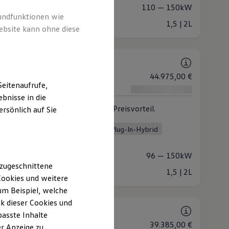
stung
110 — 150kW
rundfunktionen wie
raum
1,5 | 2L
ebsite kann ohne diese
 Sondermodelle
GY
nkl. MwSt. ab
44.975,00 €
eitenaufrufe,
kl. MwSt. ab
bnisse in die
eiche Ausstattung. Attraktiver Preisvorteil.
rsönlich auf Sie
 (6 verfügbar)
in
Diesel
Mild-Hybrid
Plug-In-Hybrid
matik
Allradantrieb
stung
96 — 150kW
 zugeschnittene
raum
1,5 | 2L
ookies und weitere
m Beispiel, welche
rdmodelle
k dieser Cookies und
passte Inhalte
nkl. MwSt. ab
39.385,00 €
r Anzeige zu