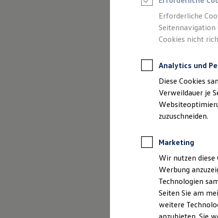
Erforderliche Co
Reifenpakete
Leasing
Erforderliche Coo
Leasing-Angebote
Seitennavigation 
Gebrauchtwagen Leasing
Cookies nicht rich
Junge Gebrauchtwagen-Leasing
Elektroauto Leasing
Kleinwagen-Leasing
Analytics und Pe
Leasing ohne Anzahlung
Finanzierung
Diese Cookies sa
Autokredit mit Schlussrate
Versicherungen und Garantien
Verweildauer je S
Kfz-Versicherung
Websiteoptimierun
Restschuldversicherungen
zuzuschneiden.
Garantien
Wartungsverträge
Geschäftskunden
Marketing
Professional Class bei Volkswagen
Großkunden
Wir nutzen diese 
Behörden
Werbung anzuzeig
Direktkunden
Sonderfahrzeuge
Technologien sam
Anpfiff zum Gewinn
Seiten Sie am mei
Elektromobilität
weitere Technolog
Elektroautos
ID. Tutorials
anzubieten. Sie w