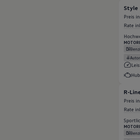
Style
Preis i
Rate in
Hochwer
MOTOREN
Benz
Auto
Lei
Hub
R-Lin
Preis i
Rate in
Sportli
MOTOREN
Benz