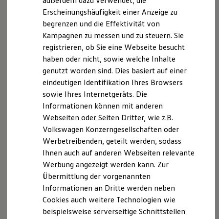
außerdem dazu verwendet, die
1.
Golf GTI EDITION 50
:
Energieverbrauch kombiniert: 7,8 - 7,6
Hybridautos
Erscheinungshäufigkeit einer Anzeige zu
l/100 km; CO₂-Emissionen kombiniert: 178 - 173 g/km; CO₂-
Marke und Erlebnis
begrenzen und die Effektivität von
Volkswagen R und R Experience
Klassen: G-F.
R-Modelle
Kampagnen zu messen und zu steuern. Sie
R Experience
registrieren, ob Sie eine Webseite besucht
Driving Experience
haben oder nicht, sowie welche Inhalte
Volkswagen entdecken
Unser
Trainingsfahrzeug
Werkbesichtigung
genutzt worden sind. Dies basiert auf einer
Factory visit
eindeutigen Identifikation Ihres Browsers
Lifestyle Shop
sowie Ihres Internetgeräts. Die
T-Roc Kollektion
Golf Kollektion
Informationen können mit anderen
ID. Kollektion
Webseiten oder Seiten Dritter, wie z.B.
Volkswagen Kollektion
Volkswagen Konzerngesellschaften oder
R-Kollektion
GTI Kollektion
Werbetreibenden, geteilt werden, sodass
Fußball Drop
Ihnen auch auf anderen Webseiten relevante
we drive football
Werbung angezeigt werden kann. Zur
#wedriveproud
Besitzer und Service
Übermittlung der vorgenannten
myVolkswagen
1
Informationen an Dritte werden neben
Software Updates
Cookies auch weitere Technologien wie
Service und Ersatzteile
Inspektion und HU/AU
beispielsweise serverseitige Schnittstellen
Golf
GTI
Edition 50
Reparaturen und Checks