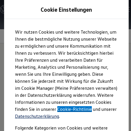
Modelle und Konfigurator
Cookie Einstellungen
Konfigurator
Modelle vergleichen
Konfiguration laden
Zum
Zum
Autosuche
Wir nutzen Cookies und weitere Technologien, um
Hauptinhalt
Footer
Elektroautos
springen
springen
Information
Ihnen die bestmögliche Nutzung unserer Webseite
ENERGY Sondermodelle
Nutzfahrzeuge
zu ermöglichen und unsere Kommunikation mit
SUV und CUV
Ihnen zu verbessern. Wir berücksichtigen hierbei
Familienautos
Ihre Präferenzen und verarbeiten Daten für
Kombis
Golf
GTI
Driving
Kompaktwagen
Marketing, Analytics und Personalisierung nur,
Sportwagen
wenn Sie uns Ihre Einwilligung geben. Diese
Schnell verfügbare Fahrzeuge
Experiences 2026
Angebote und Produkte
können Sie jederzeit mit Wirkung für die Zukunft
Aktuelle Angebote
im Cookie Manager (Meine Präferenzen verwalten)
E-Auto-Förderung
in der Datenschutzerklärung widerrufen. Weitere
Volkswagen Marktplatz
Die
Golf
GTI
Driving Experiences 2026 sind das richtige
Informationen zu unseren eingesetzten Cookies
Die ENERGY Sondermodelle
Format für Fans des ikonischen
Golf
GTI
. Auf dem Test- und
Junge Gebrauchtwagen und Gebrauchtwagen
finden Sie in unserer
Cookie-Richtlinie
und unserer
Prüfgelände der
Volkswagen
AG in Ehra-Lessien trifft die
Volkswagen Zertifizierte Gebrauchtwagen
Datenschutzerklärung
.
Elektromobilität bei Gebrauchtwagen
Performance
des
Golf
GTI
Edition 50 auf pure Dynamik.
1
2
3
Zubehör- und Serviceangebote
Freuen Sie sich auf ein professionelles Coaching und
Folgende Kategorien von Cookies und weitere
Saisonangebote