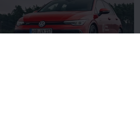
3
3.
Golf
GTI
:
Energieverbrauch kombiniert: 7,3 - 7,0 l/100km;
CO₂-Emission kombiniert: 166 - 160 g/km; CO₂-Klasse(n): F.