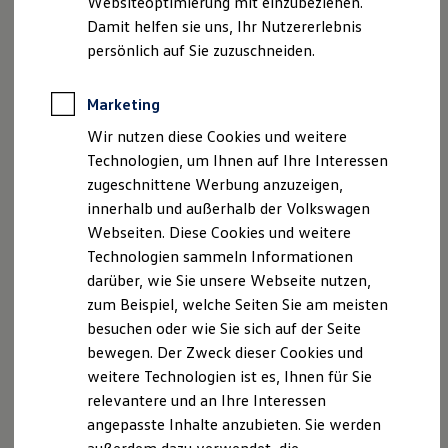
Websiteoptimierung mit einzubeziehen.
Elektrofahrzeugkonzepte
Damit helfen sie uns, Ihr Nutzererlebnis
ID. EVERY1
Datum:
05.09.2026
Reichweite
persönlich auf Sie zuzuschneiden.
Reichweite der ID. Modelle
Reichweite im Winter
Ort:
Ehra-Lessien
Rekuperation
Marketing
Laden
Wir nutzen diese Cookies und weitere
Laden unterwegs
Teilnehmerzahl:
Max. 40 Personen pro Slot
Laden Zuhause
Technologien, um Ihnen auf Ihre Interessen
Ladestationen finden
zugeschnittene Werbung anzuzeigen,
Ladezeitensimulator
Preis p. P.:
390,00 €
innerhalb und außerhalb der Volkswagen
Batterie
Sicherheit
Webseiten. Diese Cookies und weitere
Verpflegung:
Mittagessen inklusive nicht
Garantie und Lebensdauer
Technologien sammeln Informationen
Nachhaltigkeit
alkoholischer Getränke
darüber, wie Sie unsere Webseite nutzen,
Technologie
Kosten und Kauf
zum Beispiel, welche Seiten Sie am meisten
Fahrzeug:
Verbrauchskosten
1
Golf
GTI
Edition 50
besuchen oder wie Sie sich auf der Seite
Kaufoptionen
bewegen. Der Zweck dieser Cookies und
E-Auto-Förderung
Sprachen:
Deutsch und Englisch
Software und Konnektivität
weitere Technologien ist es, Ihnen für Sie
Die ID. Software 6
relevantere und an Ihre Interessen
ID. Software Versionen und Updates
angepasste Inhalte anzubieten. Sie werden
Digitale Extras
Schnittstellen zu Ihrem ID.