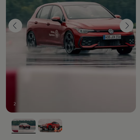
Magazin
Lifestyle
Transport
Familie
Elektromobilität
Volkswagen R
Pannen- und Unfallhilfe
Volkswagen Kundenbetreuung
2
, 1 von 2
, 2 von 2