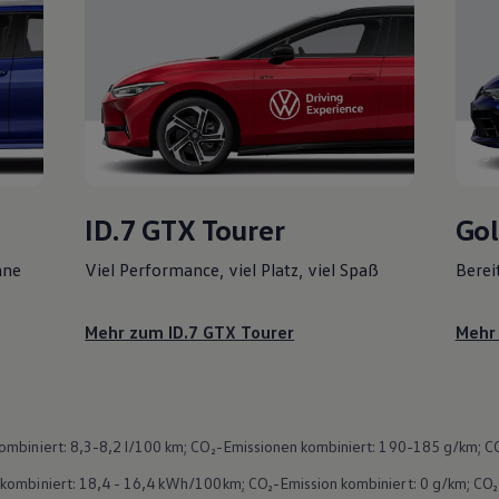
ining AG (
Impressum & Rechtliches
).
ttungen.
CO₂-Emission kombiniert: 166 - 160 g/km; CO₂-Klasse(n): F.
2
3
ID.7 GTX Tourer
Gol
hne
Viel
Performance
, viel Platz, viel Spaß
Berei
Mehr zum ID.7 GTX Tourer
Mehr
mbiniert: 8,3-8,2 l/100 km; CO₂-Emissionen kombiniert: 190-185 g/km; CO₂
ombiniert: 18,4 - 16,4 kWh/100km; CO₂-Emission kombiniert: 0 g/km; CO₂-