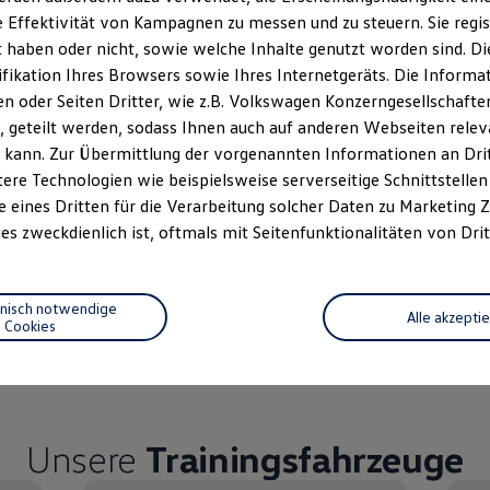
Auf Anfrage
 Effektivität von Kampagnen zu messen und zu steuern. Sie regist
haben oder nicht, sowie welche Inhalte genutzt worden sind. Die
1
Golf
R
Variant
, ID.7 GTX T
ifikation Ihres Browsers sowie Ihres Internetgeräts. Die Inform
 oder Seiten Dritter, wie z.B. Volkswagen Konzerngesellschafte
 geteilt werden, sodass Ihnen auch auf anderen Webseiten rel
Deutsch und Englisch
 kann. Zur Übermittlung der vorgenannten Informationen an Dr
ere Technologien wie beispielsweise serverseitige Schnittstellen 
e eines Dritten für die Verarbeitung solcher Daten zu Marketing
es zweckdienlich ist, oftmals mit Seitenfunktionalitäten von Drit
mbiniert: 8,3-8,2 l/100 km; CO₂-Emissionen kombiniert: 190-185 g/km; CO₂
ombiniert: 18,4 - 16,4 kWh/100km; CO₂-Emission kombiniert: 0 g/km; CO₂-
hnisch notwendige
Alle akzepti
 8,3-8,1 l/100 km; CO₂-Emissionen kombiniert: 188-183 g/km; CO₂-Klasse(
Cookies
momente
blankem Eis bis hin zu Fahrten auf echten Rennstrec
Unsere
Trainingsfahrzeuge