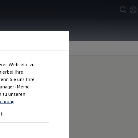
erer Webseite zu
ierbei Ihre
enn Sie uns Ihre
Manager (Meine
n zu unseren
klärung
.
nellen Rennstrecken trifft die
t:
 Momente auf dem Asphalt.