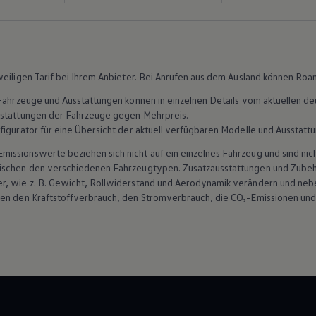
weiligen Tarif bei Ihrem Anbieter. Bei Anrufen aus dem Ausland können Ro
n Fahrzeuge und Ausstattungen können in einzelnen Details vom aktuellen
sstattungen der Fahrzeuge gegen Mehrpreis.
figurator für eine Übersicht der aktuell verfügbaren Modelle und Ausstatt
ssionswerte beziehen sich nicht auf ein einzelnes Fahrzeug und sind nic
wischen den verschiedenen Fahrzeugtypen. Zusatzausstattungen und
Zube
r, wie
z. B.
Gewicht, Rollwiderstand und Aerodynamik verändern und neb
ten den Kraftstoffverbrauch, den Stromverbrauch, die CO₂-Emissionen und