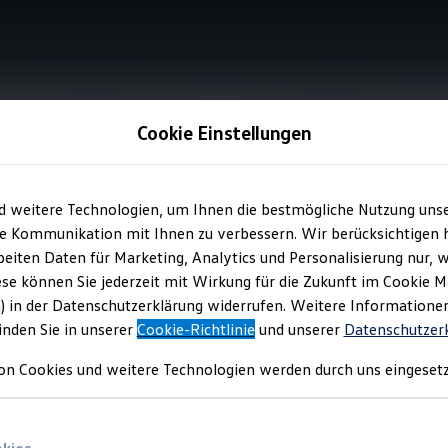
Cookie Einstellungen
Information
d weitere Technologien, um Ihnen die bestmögliche Nutzung uns
e Kommunikation mit Ihnen zu verbessern. Wir berücksichtigen h
eiten Daten für Marketing, Analytics und Personalisierung nur, w
xperiences
ese können Sie jederzeit mit Wirkung für die Zukunft im Cookie 
) in der Datenschutzerklärung widerrufen. Weitere Informatione
inden Sie in unserer
Cookie-Richtlinie
und unserer
Datenschutzer
ichtige Format für alle Dynamikfans. Auf ausgewählten, professio
on Cookies und weitere Technologien werden durch uns eingesetz
olkswagen
Modelle auf puren Nervenkitzel – für unvergessliche