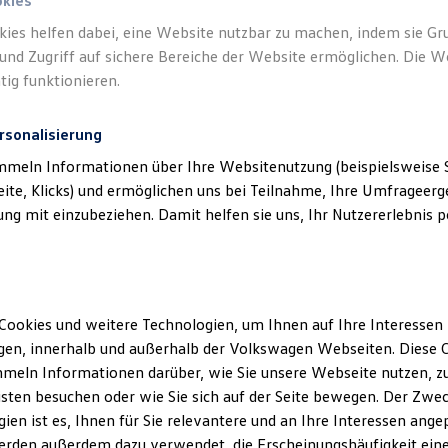
okies
ions im Fokus: Spüren Sie die Präzision, Beschleunigung und Kont
kies helfen dabei, eine Website nutzbar zu machen, indem sie G
onellen Trainern. Zwischen den Sessions sorgen kulinarische Paus
und Zugriff auf sichere Bereiche der Website ermöglichen. Die W
ichend Abwechslung. Jede Strecke bietet eine Mischung aus Hera
tig funktionieren.
rsonalisierung
mmeln Informationen über Ihre Websitenutzung (beispielsweise S
1
/
1
eite, Klicks) und ermöglichen uns bei Teilnahme, Ihre Umfrageerge
g mit einzubeziehen. Damit helfen sie uns, Ihr Nutzererlebnis pe
en Track Day
14.09.–16.09.2026
Cookies und weitere Technologien, um Ihnen auf Ihre Interessen
en, innerhalb und außerhalb der Volkswagen Webseiten. Diese C
Schweden
meln Informationen darüber, wie Sie unsere Webseite nutzen, zu
sten besuchen oder wie Sie sich auf der Seite bewegen. Der Zwec
2 x 40 Personen
ien ist es, Ihnen für Sie relevantere und an Ihre Interessen ange
erden außerdem dazu verwendet, die Erscheinungshäufigkeit eine