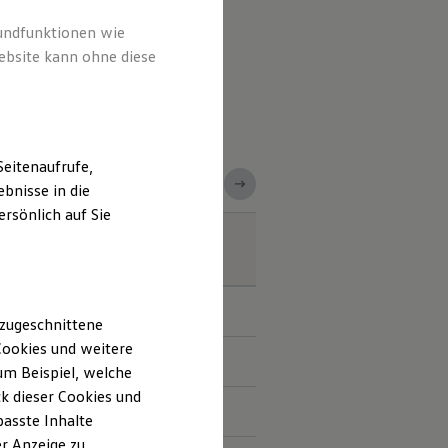
rolle der Fahrzeuge auf
rundfunktionen wie
en, technische Einblicke und
ebsite kann ohne diese
usforderung, Fahrspaß und
eitenaufrufe,
bnisse in die
rsönlich auf Sie
 zugeschnittene
ookies und weitere
m Beispiel, welche
k dieser Cookies und
passte Inhalte
r Anzeige zu