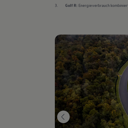
Motorenöl und Flüssigkeiten
3.
Golf
R:
Energieverbrauch kombiniert:
Räder und Reifen
Pannen- und Unfallhilfe
Economy Service
Volkswagen Teile
Zubehör
Modellspezifisches Zubehör
Schutz und Pflege
Transport
Entertainment und Elektronik
Individualisieren
Wallbox und Ladekabel
Digitale Extras
Dienste für Ihr Modell finden
Volkswagen Apps, Login und Shop
Handy und Fahrzeug verbinden
Updates für Software, Karten und Radio
Über Ihr Auto
Vorgängermodelle
Kundeninformationen
Volkswagen Kundenbetreuung
Warn- und Kontrollleuchten
Assistenzsysteme
Digitale Betriebsanleitung
Live Beratung