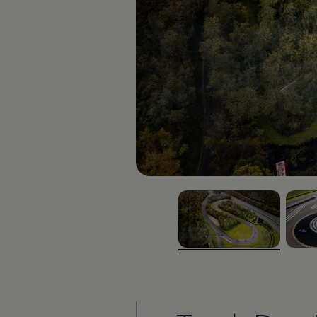
Magazin
Lifestyle
Transport
Familie
Elektromobilität
Volkswagen R
Pannen- und Unfallhilfe
Volkswagen Kundenbetreuung
, 1 von 3
, 2 vo