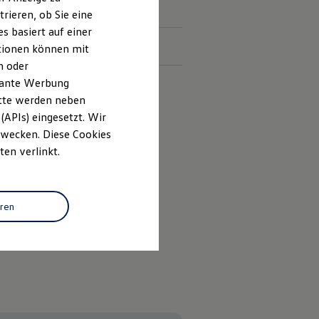
rieren, ob Sie eine
s basiert auf einer
2
3
ourer
und
Golf
R
ationen können mit
n oder
evante Werbung
itte werden neben
(APIs) eingesetzt. Wir
 Zwecken. Diese Cookies
ten verlinkt.
-Klasse(n): G.
Klasse(n): A.
eren
n): G.
ken.