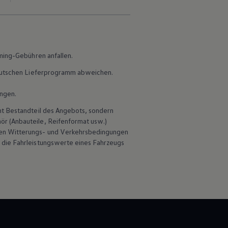
aming-Gebühren anfallen.
 deutschen Lieferprogramm abweichen.
ungen.
ht Bestandteil des Angebots, sondern
hör
(Anbauteile, Reifenformat usw.)
en Witterungs- und Verkehrsbedingungen
 die Fahrleistungswerte eines Fahrzeugs