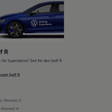
f
R
t für Superlative? Zeit für den
Golf
R
 zum
Golf
R
-Klasse(n): G.
Klasse(n): A.