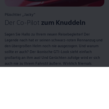
Plüschtier „Jacky“
Der Co-Pilot
zum Knuddeln
Sagen Sie Hallo zu Ihrem neuen Reisebegleiter! Der
Legende nach hat er seinen schwarz-roten Rennanzug und
den übergroßen Helm noch nie ausgezogen. Und warum
sollte er auch? Der ikonische
GTI
-Look sieht einfach
großartig an ihm aus! Und Gerüchten zufolge wird er sich
auch nie zu Ihrem Fahrstil äußern. Wirklich Niemals.
Jetzt Plüschtier „Jacky“ kaufen
Zeit für
GTI
!