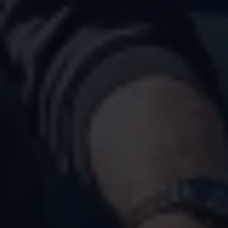
Magazin
Lifestyle
Transport
Familie
Elektromobilität
Volkswagen R
Pannen- und Unfallhilfe
Volkswagen Kundenbetreuung