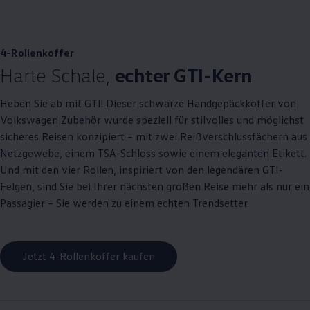
, 1 von 3
, 2 von 3
, 3 von 3
4-Rollenkoffer
Harte Schale,
echter
GTI
-Kern
Heben Sie ab mit
GTI
! Dieser schwarze Handgepäckkoffer von
Volkswagen
Zubehör
wurde speziell für stilvolles und möglichst
sicheres Reisen konzipiert – mit zwei Reißverschlussfächern aus
Netzgewebe, einem TSA-Schloss sowie einem eleganten Etikett.
Und mit den vier Rollen, inspiriert von den legendären
GTI
-
Felgen, sind Sie bei Ihrer nächsten großen Reise mehr als nur ein
Passagier – Sie werden zu einem echten Trendsetter.
Jetzt 4-Rollenkoffer kaufen