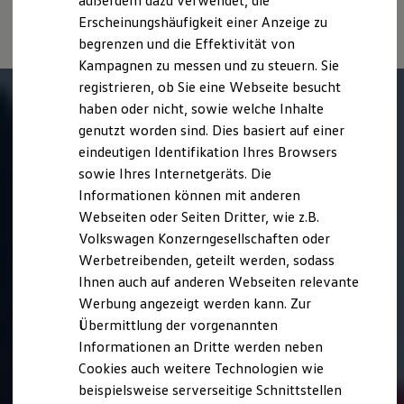
außerdem dazu verwendet, die
Fahrleistungswerte eines Fahrzeugs beeinflussen.
Hybridautos
Erscheinungshäufigkeit einer Anzeige zu
Marke und Erlebnis
begrenzen und die Effektivität von
Volkswagen R und R Experience
R-Modelle
Kampagnen zu messen und zu steuern. Sie
R Experience
registrieren, ob Sie eine Webseite besucht
Driving Experience
haben oder nicht, sowie welche Inhalte
Volkswagen entdecken
Werkbesichtigung
genutzt worden sind. Dies basiert auf einer
Factory visit
eindeutigen Identifikation Ihres Browsers
Lifestyle Shop
sowie Ihres Internetgeräts. Die
T-Roc Kollektion
Golf Kollektion
Informationen können mit anderen
ID. Kollektion
Webseiten oder Seiten Dritter, wie z.B.
Volkswagen Kollektion
Volkswagen Konzerngesellschaften oder
R-Kollektion
GTI Kollektion
Werbetreibenden, geteilt werden, sodass
Fußball Drop
Ihnen auch auf anderen Webseiten relevante
we drive football
Werbung angezeigt werden kann. Zur
#wedriveproud
Besitzer und Service
Übermittlung der vorgenannten
myVolkswagen
Informationen an Dritte werden neben
Software Updates
Cookies auch weitere Technologien wie
Service und Ersatzteile
Inspektion und HU/AU
beispielsweise serverseitige Schnittstellen
Reparaturen und Checks