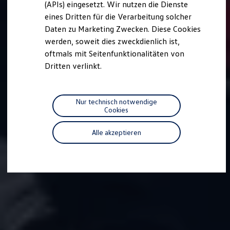
(APIs) eingesetzt. Wir nutzen die Dienste
Motorenöl und Flüssigkeiten
eines Dritten für die Verarbeitung solcher
Räder und Reifen
Pannen- und Unfallhilfe
Daten zu Marketing Zwecken. Diese Cookies
Economy Service
werden, soweit dies zweckdienlich ist,
Volkswagen Teile
oftmals mit Seitenfunktionalitäten von
Zubehör
Modellspezifisches Zubehör
Dritten verlinkt.
Schutz und Pflege
Transport
Entertainment und Elektronik
Individualisieren
Nur technisch notwendige
Wallbox und Ladekabel
Cookies
Digitale Extras
Dienste für Ihr Modell finden
Alle akzeptieren
Volkswagen Apps, Login und Shop
Handy und Fahrzeug verbinden
Updates für Software, Karten und Radio
Über Ihr Auto
Vorgängermodelle
Kundeninformationen
Volkswagen Kundenbetreuung
Warn- und Kontrollleuchten
Assistenzsysteme
Digitale Betriebsanleitung
Live Beratung