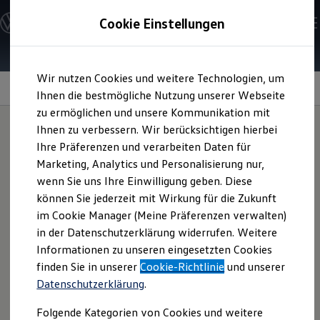
Modelle und Konfigurator
Cookie Einstellungen
Konfigurator
Modelle vergleichen
Konfiguration laden
Zum
Zum
Autosuche
Wir nutzen Cookies und weitere Technologien, um
Hauptinhalt
Footer
Elektroautos
springen
springen
Information
Ihnen die bestmögliche Nutzung unserer Webseite
ENERGY Sondermodelle
Nutzfahrzeuge
zu ermöglichen und unsere Kommunikation mit
SUV und CUV
Ihnen zu verbessern. Wir berücksichtigen hierbei
Familienautos
Ihre Präferenzen und verarbeiten Daten für
Kombis
Hüfttasche
Kompaktwagen
Marketing, Analytics und Personalisierung nur,
Sportwagen
wenn Sie uns Ihre Einwilligung geben. Diese
Schnell verfügbare Fahrzeuge
Angebote und Produkte
können Sie jederzeit mit Wirkung für die Zukunft
Praktisch und leicht – sie eignet sich gut zum Verstauen von
Aktuelle Angebote
im Cookie Manager (Meine Präferenzen verwalten)
Kleinigkeiten, die Sie unterwegs benötigen. Außerdem ist die
E-Auto-Förderung
in der Datenschutzerklärung widerrufen. Weitere
Volkswagen Marktplatz
Hüfttasche mit dem schwarz glänzendem
„
GTI
“-Logo-Druck
Informationen zu unseren eingesetzten Cookies
Die ENERGY Sondermodelle
auf der Vorderseite und dem
GTI
Karodesign „Scale Paper“
Junge Gebrauchtwagen und Gebrauchtwagen
finden Sie in unserer
Cookie-Richtlinie
und unserer
auf der Rückseite ein Blickfang.
Volkswagen Zertifizierte Gebrauchtwagen
Datenschutzerklärung
.
Elektromobilität bei Gebrauchtwagen
Zubehör- und Serviceangebote
Jetzt Hüfttasche kaufen
Folgende Kategorien von Cookies und weitere
Saisonangebote