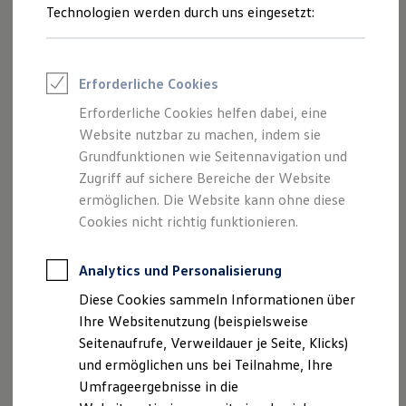
Reifenpakete
Technologien werden durch uns eingesetzt:
Leasing
Leasing-Angebote
Gebrauchtwagen Leasing
Junge Gebrauchtwagen-Leasing
Erforderliche Cookies
Elektroauto Leasing
Kleinwagen-Leasing
Erforderliche Cookies helfen dabei, eine
Leasing ohne Anzahlung
Website nutzbar zu machen, indem sie
Finanzierung
Autokredit mit Schlussrate
Grundfunktionen wie Seitennavigation und
Versicherungen und Garantien
Zugriff auf sichere Bereiche der Website
Kfz-Versicherung
ermöglichen. Die Website kann ohne diese
Restschuldversicherungen
Garantien
Cookies nicht richtig funktionieren.
Wartungsverträge
Geschäftskunden
Professional Class bei Volkswagen
Analytics und Personalisierung
Großkunden
Diese Cookies sammeln Informationen über
Impressum
Nutzungsbedingungen
Behörden
Direktkunden
Ihre Websitenutzung (beispielsweise
Datenschutzerklärungen
Cookie-Richtlinie
Sonderfahrzeuge
Seitenaufrufe, Verweildauer je Seite, Klicks)
Lizenzhinweise Dritter
Anpfiff zum Gewinn
und ermöglichen uns bei Teilnahme, Ihre
Angaben zum Digital Services Act (DSA)
EU Data Act
Elektromobilität
Elektroautos
Umfrageergebnisse in die
Produktsicherheitsinformationen
Vertrag Widerrufen
ID. Tutorials