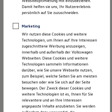
Websiteoptimierung mit einzubeziehen.
Elektrofahrzeugkonzepte
Damit helfen sie uns, Ihr Nutzererlebnis
ID. EVERY1
Reichweite
persönlich auf Sie zuzuschneiden.
Disclaimer von Volkswagen AG
Reichweite der ID. Modelle
Reichweite im Winter
Die in dieser Darstellung gezeigten Fahrzeuge und
Rekuperation
Marketing
Ausstattungen können in einzelnen Details vom aktuellen
Laden
deutschen Lieferprogramm abweichen. Abgebildet sind
Wir nutzen diese Cookies und weitere
Laden unterwegs
teilweise Sonderausstattungen der Fahrzeuge gegen
Laden Zuhause
Technologien, um Ihnen auf Ihre Interessen
Ladestationen finden
Mehrpreis.
zugeschnittene Werbung anzuzeigen,
Ladezeitensimulator
Bitte beachten Sie auch unseren Konfigurator für eine
innerhalb und außerhalb der Volkswagen
Batterie
Übersicht der aktuell verfügbaren Modelle und Ausstattungen.
Sicherheit
Webseiten. Diese Cookies und weitere
Garantie und Lebensdauer
Die angegebenen Verbrauchs- und Emissionswerte beziehen
Technologien sammeln Informationen
Nachhaltigkeit
sich nicht auf ein einzelnes Fahrzeug und sind nicht Bestandteil
darüber, wie Sie unsere Webseite nutzen,
Technologie
des Angebots, sondern dienen allein Vergleichszwecken
Kosten und Kauf
zum Beispiel, welche Seiten Sie am meisten
zwischen den verschiedenen Fahrzeugtypen.
Verbrauchskosten
besuchen oder wie Sie sich auf der Seite
Zusatzausstattungen und
Zubehör
(Anbauteile, Reifenformat
Kaufoptionen
bewegen. Der Zweck dieser Cookies und
E-Auto-Förderung
usw.) können relevante Fahrzeugparameter, wie
z. B.
Gewicht,
Software und Konnektivität
Rollwiderstand und Aerodynamik verändern und neben
weitere Technologien ist es, Ihnen für Sie
Die ID. Software 6
Witterungs- und Verkehrsbedingungen sowie dem
relevantere und an Ihre Interessen
ID. Software Versionen und Updates
individuellen Fahrverhalten den Kraftstoffverbrauch, den
angepasste Inhalte anzubieten. Sie werden
Digitale Extras
Stromverbrauch, die CO₂-Emissionen und die
Schnittstellen zu Ihrem ID.