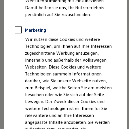
Websiteoptimierung mit einzubeziehen.
Elektrofahrzeugkonzepte
Damit helfen sie uns, Ihr Nutzererlebnis
ID. EVERY1
Reichweite
persönlich auf Sie zuzuschneiden.
Disclaimer von Volkswagen AG
Reichweite der ID. Modelle
Reichweite im Winter
Die in dieser Darstellung gezeigten Fahrzeuge und
Rekuperation
Marketing
Ausstattungen können in einzelnen Details vom aktuellen
Laden
deutschen Lieferprogramm abweichen. Abgebildet sind
Wir nutzen diese Cookies und weitere
Laden unterwegs
teilweise Sonderausstattungen der Fahrzeuge gegen
Laden Zuhause
Technologien, um Ihnen auf Ihre Interessen
Ladestationen finden
Mehrpreis.
zugeschnittene Werbung anzuzeigen,
Ladezeitensimulator
Bitte beachten Sie auch unseren Konfigurator für eine
innerhalb und außerhalb der Volkswagen
Batterie
Übersicht der aktuell verfügbaren Modelle und Ausstattungen.
Sicherheit
Webseiten. Diese Cookies und weitere
Garantie und Lebensdauer
Die angegebenen Verbrauchs- und Emissionswerte beziehen
Technologien sammeln Informationen
Nachhaltigkeit
sich nicht auf ein einzelnes Fahrzeug und sind nicht Bestandteil
darüber, wie Sie unsere Webseite nutzen,
Technologie
des Angebots, sondern dienen allein Vergleichszwecken
Kosten und Kauf
zum Beispiel, welche Seiten Sie am meisten
zwischen den verschiedenen Fahrzeugtypen.
Verbrauchskosten
besuchen oder wie Sie sich auf der Seite
Zusatzausstattungen und
Zubehör
(Anbauteile, Reifenformat
Kaufoptionen
bewegen. Der Zweck dieser Cookies und
E-Auto-Förderung
usw.) können relevante Fahrzeugparameter, wie
z. B.
Gewicht,
Software und Konnektivität
Rollwiderstand und Aerodynamik verändern und neben
weitere Technologien ist es, Ihnen für Sie
Die ID. Software 6
Witterungs- und Verkehrsbedingungen sowie dem
relevantere und an Ihre Interessen
ID. Software Versionen und Updates
individuellen Fahrverhalten den Kraftstoffverbrauch, den
angepasste Inhalte anzubieten. Sie werden
Digitale Extras
Stromverbrauch, die CO₂-Emissionen und die
Schnittstellen zu Ihrem ID.