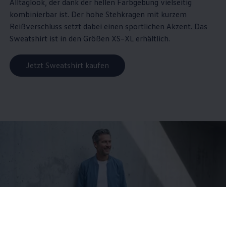
Alltaglook, der dank der hellen Farbgebung vielseitig
kombinierbar ist. Der hohe Stehkragen mit kurzem
Reißverschluss setzt dabei einen sportlichen Akzent. Das
Sweatshirt ist in den Größen XS–XL erhältlich.
Jetzt Sweatshirt kaufen