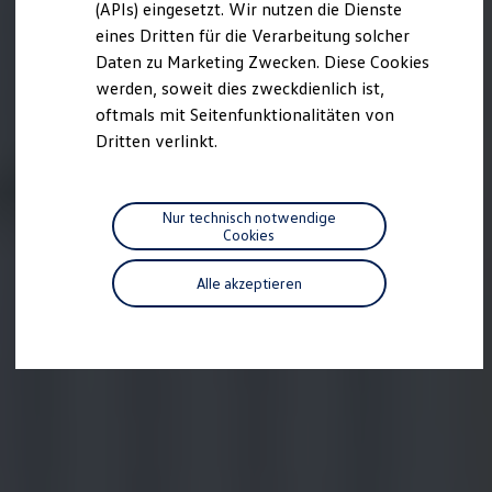
(APIs) eingesetzt. Wir nutzen die Dienste
Motorenöl und Flüssigkeiten
eines Dritten für die Verarbeitung solcher
Räder und Reifen
Pannen- und Unfallhilfe
Daten zu Marketing Zwecken. Diese Cookies
Economy Service
werden, soweit dies zweckdienlich ist,
Volkswagen Teile
oftmals mit Seitenfunktionalitäten von
Zubehör
Modellspezifisches Zubehör
Dritten verlinkt.
Schutz und Pflege
Transport
Entertainment und Elektronik
Individualisieren
Nur technisch notwendige
Wallbox und Ladekabel
Cookies
Digitale Extras
Dienste für Ihr Modell finden
Alle akzeptieren
Volkswagen Apps, Login und Shop
Handy und Fahrzeug verbinden
Updates für Software, Karten und Radio
Über Ihr Auto
Vorgängermodelle
Kundeninformationen
Volkswagen Kundenbetreuung
Warn- und Kontrollleuchten
Assistenzsysteme
Digitale Betriebsanleitung
Live Beratung