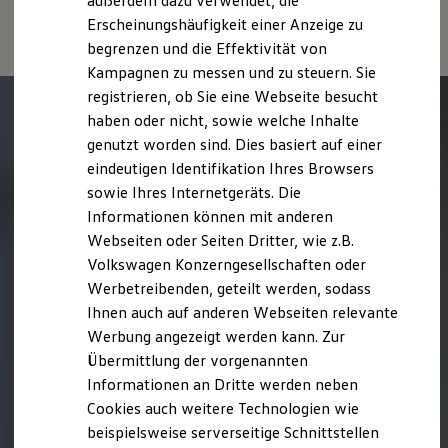
außerdem dazu verwendet, die
Fahrleistungswerte eines Fahrzeugs beeinflussen.
Hybridautos
Erscheinungshäufigkeit einer Anzeige zu
Marke und Erlebnis
begrenzen und die Effektivität von
Volkswagen R und R Experience
R-Modelle
Kampagnen zu messen und zu steuern. Sie
R Experience
registrieren, ob Sie eine Webseite besucht
Driving Experience
haben oder nicht, sowie welche Inhalte
Volkswagen entdecken
Werkbesichtigung
genutzt worden sind. Dies basiert auf einer
Factory visit
eindeutigen Identifikation Ihres Browsers
Lifestyle Shop
sowie Ihres Internetgeräts. Die
T-Roc Kollektion
Golf Kollektion
Informationen können mit anderen
ID. Kollektion
Webseiten oder Seiten Dritter, wie z.B.
Volkswagen Kollektion
Volkswagen Konzerngesellschaften oder
R-Kollektion
GTI Kollektion
Werbetreibenden, geteilt werden, sodass
Fußball Drop
Ihnen auch auf anderen Webseiten relevante
we drive football
Werbung angezeigt werden kann. Zur
#wedriveproud
Besitzer und Service
Übermittlung der vorgenannten
myVolkswagen
Informationen an Dritte werden neben
Software Updates
Cookies auch weitere Technologien wie
Service und Ersatzteile
Inspektion und HU/AU
beispielsweise serverseitige Schnittstellen
Reparaturen und Checks