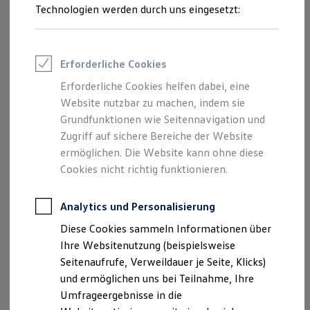
Reifenpakete
Technologien werden durch uns eingesetzt:
Leasing
Leasing-Angebote
Gebrauchtwagen Leasing
Junge Gebrauchtwagen-Leasing
Erforderliche Cookies
Elektroauto Leasing
Kleinwagen-Leasing
Erforderliche Cookies helfen dabei, eine
Leasing ohne Anzahlung
Website nutzbar zu machen, indem sie
Finanzierung
Autokredit mit Schlussrate
Grundfunktionen wie Seitennavigation und
Versicherungen und Garantien
Zugriff auf sichere Bereiche der Website
Kfz-Versicherung
ermöglichen. Die Website kann ohne diese
Restschuldversicherungen
Garantien
Cookies nicht richtig funktionieren.
Wartungsverträge
Geschäftskunden
Professional Class bei Volkswagen
Analytics und Personalisierung
Großkunden
Diese Cookies sammeln Informationen über
Impressum
Nutzungsbedingungen
Behörden
Direktkunden
Ihre Websitenutzung (beispielsweise
Datenschutzerklärungen
Cookie-Richtlinie
Sonderfahrzeuge
Seitenaufrufe, Verweildauer je Seite, Klicks)
Lizenzhinweise Dritter
Anpfiff zum Gewinn
und ermöglichen uns bei Teilnahme, Ihre
Angaben zum Digital Services Act (DSA)
EU Data Act
Elektromobilität
Elektroautos
Umfrageergebnisse in die
Produktsicherheitsinformationen
Vertrag Widerrufen
ID. Tutorials