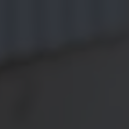
Magazin
Lifestyle
Transport
Familie
Elektromobilität
Volkswagen R
Pannen- und Unfallhilfe
Volkswagen Kundenbetreuung