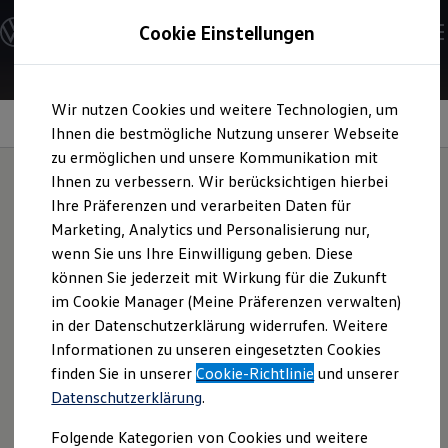
Modelle und Konfigurator
Cookie Einstellungen
Konfigurator
Modelle vergleichen
Konfiguration laden
Zum
Zum
Autosuche
Wir nutzen Cookies und weitere Technologien, um
Hauptinhalt
Footer
Elektroautos
springen
springen
Information
Ihnen die bestmögliche Nutzung unserer Webseite
ENERGY Sondermodelle
Nutzfahrzeuge
zu ermöglichen und unsere Kommunikation mit
SUV und CUV
Ihnen zu verbessern. Wir berücksichtigen hierbei
Familienautos
Ihre Präferenzen und verarbeiten Daten für
Kombis
Trinkflasche
Kompaktwagen
Marketing, Analytics und Personalisierung nur,
Sportwagen
wenn Sie uns Ihre Einwilligung geben. Diese
Schnell verfügbare Fahrzeuge
Angebote und Produkte
können Sie jederzeit mit Wirkung für die Zukunft
Mit der praktischen Trinkflasche haben Sie Ihr
Aktuelle Angebote
im Cookie Manager (Meine Präferenzen verwalten)
Lieblingsgetränk zur Hand. Sie ist auslaufsicher und dank der
E-Auto-Förderung
in der Datenschutzerklärung widerrufen. Weitere
Volkswagen Marktplatz
doppelwandigen Isolierung hält sie heiße Getränke warm
Informationen zu unseren eingesetzten Cookies
Die ENERGY Sondermodelle
und kalte Getränke kühl. Sie ist in Blau und Koralle erhältlich
Junge Gebrauchtwagen und Gebrauchtwagen
finden Sie in unserer
Cookie-Richtlinie
und unserer
und zudem frei von chemischen Weichmachern.
Volkswagen Zertifizierte Gebrauchtwagen
Datenschutzerklärung
.
Elektromobilität bei Gebrauchtwagen
Zubehör- und Serviceangebote
Jetzt Trinkflasche kaufen
Folgende Kategorien von Cookies und weitere
Saisonangebote