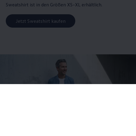
Sweatshirt ist in den Größen XS–XL erhältlich.
Jetzt Sweatshirt kaufen
Herren Blouson