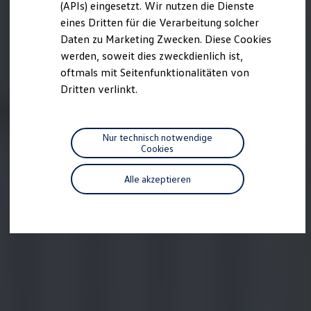
(APIs) eingesetzt. Wir nutzen die Dienste
Motorenöl und Flüssigkeiten
eines Dritten für die Verarbeitung solcher
Räder und Reifen
Pannen- und Unfallhilfe
Daten zu Marketing Zwecken. Diese Cookies
Economy Service
werden, soweit dies zweckdienlich ist,
Volkswagen Teile
oftmals mit Seitenfunktionalitäten von
Zubehör
Modellspezifisches Zubehör
Dritten verlinkt.
Schutz und Pflege
Transport
Entertainment und Elektronik
Individualisieren
Nur technisch notwendige
Wallbox und Ladekabel
Cookies
Digitale Extras
Dienste für Ihr Modell finden
Alle akzeptieren
Volkswagen Apps, Login und Shop
Handy und Fahrzeug verbinden
Updates für Software, Karten und Radio
Über Ihr Auto
Vorgängermodelle
Kundeninformationen
Volkswagen Kundenbetreuung
Warn- und Kontrollleuchten
Assistenzsysteme
Digitale Betriebsanleitung
Live Beratung