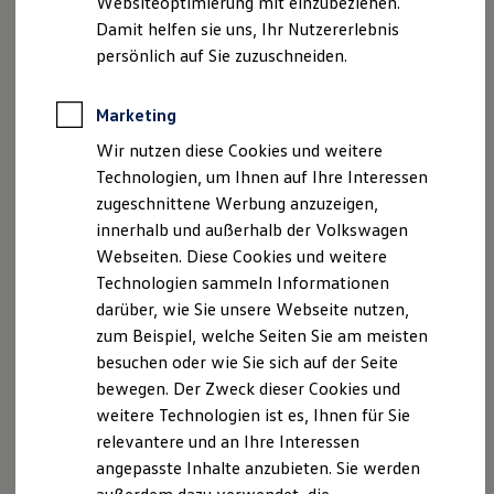
Websiteoptimierung mit einzubeziehen.
Elektrofahrzeugkonzepte
Damit helfen sie uns, Ihr Nutzererlebnis
ID. EVERY1
Disclaimer von Volkswagen AG
Reichweite
persönlich auf Sie zuzuschneiden.
Reichweite der ID. Modelle
Die in dieser Darstellung gezeigten Fahrzeuge und
Reichweite im Winter
Ausstattungen können in einzelnen Details vom aktuellen
Rekuperation
Marketing
deutschen Lieferprogramm abweichen. Abgebildet sind
Laden
teilweise Sonderausstattungen der Fahrzeuge gegen
Wir nutzen diese Cookies und weitere
Laden unterwegs
Mehrpreis.
Laden Zuhause
Technologien, um Ihnen auf Ihre Interessen
Bitte beachten Sie auch unseren Konfigurator für eine
Ladestationen finden
zugeschnittene Werbung anzuzeigen,
Ladezeitensimulator
Übersicht der aktuell verfügbaren Modelle und Ausstattungen.
innerhalb und außerhalb der Volkswagen
Batterie
Die angegebenen Verbrauchs- und Emissionswerte beziehen
Sicherheit
Webseiten. Diese Cookies und weitere
Garantie und Lebensdauer
sich nicht auf ein einzelnes Fahrzeug und sind nicht Bestandteil
Technologien sammeln Informationen
Nachhaltigkeit
des Angebots, sondern dienen allein Vergleichszwecken
darüber, wie Sie unsere Webseite nutzen,
Technologie
zwischen den verschiedenen Fahrzeugtypen.
Kosten und Kauf
zum Beispiel, welche Seiten Sie am meisten
Zusatzausstattungen und
Zubehör
(Anbauteile, Reifenformat
Verbrauchskosten
besuchen oder wie Sie sich auf der Seite
usw.) können relevante Fahrzeugparameter, wie
z. B.
Gewicht,
Kaufoptionen
Rollwiderstand und Aerodynamik verändern und neben
bewegen. Der Zweck dieser Cookies und
E-Auto-Förderung
Software und Konnektivität
Witterungs- und Verkehrsbedingungen sowie dem
weitere Technologien ist es, Ihnen für Sie
Die ID. Software 6
individuellen Fahrverhalten den Kraftstoffverbrauch, den
relevantere und an Ihre Interessen
ID. Software Versionen und Updates
Stromverbrauch, die CO₂-Emissionen und die
angepasste Inhalte anzubieten. Sie werden
Digitale Extras
Fahrleistungswerte eines Fahrzeugs beeinflussen.
Schnittstellen zu Ihrem ID.