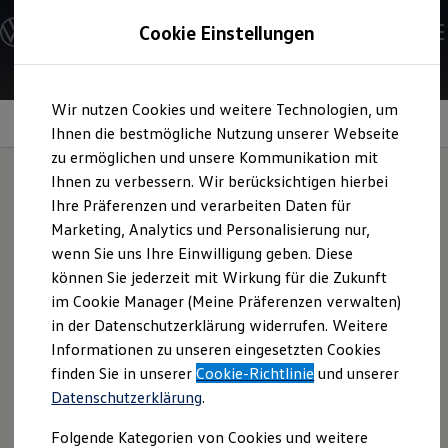
Modelle und Konfigurator
Cookie Einstellungen
Konfigurator
Modelle vergleichen
Konfiguration laden
Zum
Zum
Autosuche
Wir nutzen Cookies und weitere Technologien, um
Hauptinhalt
Footer
Elektroautos
springen
springen
Information
Ihnen die bestmögliche Nutzung unserer Webseite
ENERGY Sondermodelle
Nutzfahrzeuge
zu ermöglichen und unsere Kommunikation mit
SUV und CUV
Ihnen zu verbessern. Wir berücksichtigen hierbei
Familienautos
Ihre Präferenzen und verarbeiten Daten für
Kombis
Armbanduhr
schwarz
Kompaktwagen
Marketing, Analytics und Personalisierung nur,
Sportwagen
wenn Sie uns Ihre Einwilligung geben. Diese
Schnell verfügbare Fahrzeuge
Angebote und Produkte
können Sie jederzeit mit Wirkung für die Zukunft
Diese Unisex-Armbanduhr ist solarbetrieben und aus
Aktuelle Angebote
im Cookie Manager (Meine Präferenzen verwalten)
nachhaltigem, natürlichem Material gefertigt. Der
E-Auto-Förderung
in der Datenschutzerklärung widerrufen. Weitere
Volkswagen Marktplatz
Gehäusering besteht aus Naturholz und das Armband aus
Informationen zu unseren eingesetzten Cookies
Die ENERGY Sondermodelle
pflanzlich gegerbter Apfelhaut.
Junge Gebrauchtwagen und Gebrauchtwagen
finden Sie in unserer
Cookie-Richtlinie
und unserer
Volkswagen Zertifizierte Gebrauchtwagen
Datenschutzerklärung
.
Jetzt Armbanduhr kaufen
Elektromobilität bei Gebrauchtwagen
Zubehör- und Serviceangebote
Folgende Kategorien von Cookies und weitere
Saisonangebote