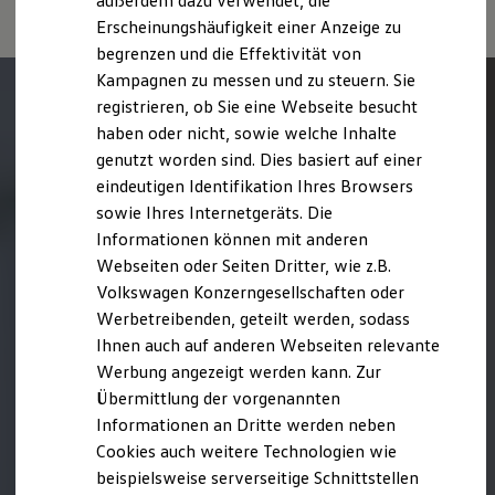
außerdem dazu verwendet, die
Hybridautos
Erscheinungshäufigkeit einer Anzeige zu
Marke und Erlebnis
begrenzen und die Effektivität von
Volkswagen R und R Experience
R-Modelle
Kampagnen zu messen und zu steuern. Sie
R Experience
registrieren, ob Sie eine Webseite besucht
Driving Experience
haben oder nicht, sowie welche Inhalte
Volkswagen entdecken
Werkbesichtigung
genutzt worden sind. Dies basiert auf einer
Factory visit
eindeutigen Identifikation Ihres Browsers
Lifestyle Shop
sowie Ihres Internetgeräts. Die
T-Roc Kollektion
Golf Kollektion
Informationen können mit anderen
ID. Kollektion
Webseiten oder Seiten Dritter, wie z.B.
Volkswagen Kollektion
Volkswagen Konzerngesellschaften oder
R-Kollektion
GTI Kollektion
Werbetreibenden, geteilt werden, sodass
Fußball Drop
Ihnen auch auf anderen Webseiten relevante
we drive football
Werbung angezeigt werden kann. Zur
#wedriveproud
Besitzer und Service
Übermittlung der vorgenannten
myVolkswagen
Informationen an Dritte werden neben
Software Updates
Cookies auch weitere Technologien wie
Service und Ersatzteile
Inspektion und HU/AU
beispielsweise serverseitige Schnittstellen
Reparaturen und Checks