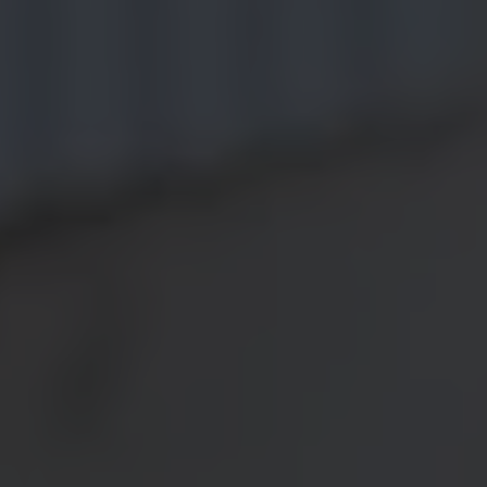
Magazin
Lifestyle
Transport
Familie
Elektromobilität
Volkswagen R
Pannen- und Unfallhilfe
Volkswagen Kundenbetreuung