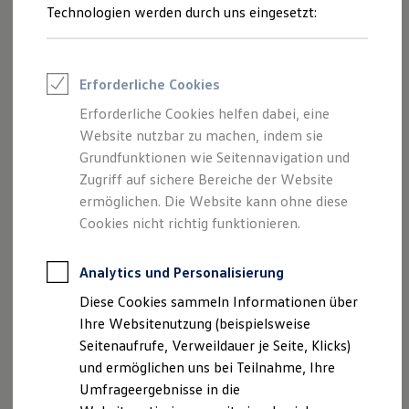
Reifenpakete
Technologien werden durch uns eingesetzt:
Leasing
Leasing-Angebote
Gebrauchtwagen Leasing
Junge Gebrauchtwagen-Leasing
Erforderliche Cookies
Elektroauto Leasing
Kleinwagen-Leasing
Erforderliche Cookies helfen dabei, eine
Leasing ohne Anzahlung
Website nutzbar zu machen, indem sie
Finanzierung
Autokredit mit Schlussrate
Grundfunktionen wie Seitennavigation und
Versicherungen und Garantien
Zugriff auf sichere Bereiche der Website
Kfz-Versicherung
ermöglichen. Die Website kann ohne diese
Restschuldversicherungen
Garantien
Cookies nicht richtig funktionieren.
Wartungsverträge
Geschäftskunden
Professional Class bei Volkswagen
Analytics und Personalisierung
Impressum
Nutzungsbedingungen
Großkunden
Diese Cookies sammeln Informationen über
Datenschutzerklärungen
Cookie-Richtlinie
Behörden
Direktkunden
Ihre Websitenutzung (beispielsweise
Lizenzhinweise Dritter
Sonderfahrzeuge
Seitenaufrufe, Verweildauer je Seite, Klicks)
Angaben zum Digital Services Act (DSA)
EU Data Act
Anpfiff zum Gewinn
und ermöglichen uns bei Teilnahme, Ihre
Produktsicherheitsinformationen
Vertrag Widerrufen
Elektromobilität
Elektroautos
Umfrageergebnisse in die
ID. Tutorials