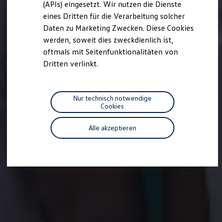
(APIs) eingesetzt. Wir nutzen die Dienste
Motorenöl und Flüssigkeiten
eines Dritten für die Verarbeitung solcher
Räder und Reifen
Pannen- und Unfallhilfe
Daten zu Marketing Zwecken. Diese Cookies
Economy Service
werden, soweit dies zweckdienlich ist,
Volkswagen Teile
oftmals mit Seitenfunktionalitäten von
Zubehör
Modellspezifisches Zubehör
Dritten verlinkt.
Schutz und Pflege
Transport
Entertainment und Elektronik
Individualisieren
Nur technisch notwendige
Wallbox und Ladekabel
Cookies
Digitale Extras
Dienste für Ihr Modell finden
Alle akzeptieren
Volkswagen Apps, Login und Shop
Handy und Fahrzeug verbinden
Updates für Software, Karten und Radio
Über Ihr Auto
Vorgängermodelle
Kundeninformationen
Volkswagen Kundenbetreuung
Warn- und Kontrollleuchten
Assistenzsysteme
Digitale Betriebsanleitung
Live Beratung