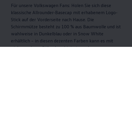
Für unsere
Volkswagen
Fans: Holen Sie sich diese
klassische Allrounder-Basecap mit erhabenem Logo-
Stick auf der Vorderseite nach Hause. Die
Schirmmütze besteht zu 100 % aus Baumwolle und ist
wahlweise in Dunkelblau oder in Snow White
erhältlich – in diesen dezenten Farben kann es mit
vielen anderen Stilen kombiniert werden.
Jetzt Cap mit Logo-Stick kaufen