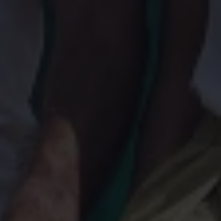
Magazin
Lifestyle
Transport
Familie
Elektromobilität
Volkswagen R
Pannen- und Unfallhilfe
Volkswagen Kundenbetreuung