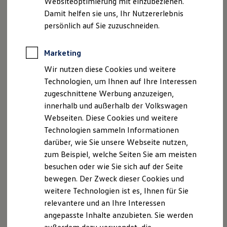
Websiteoptimierung mit einzubeziehen.
Produktsicherheitsinformationen
Vertrag Widerrufen
Elektrofahrzeugkonzepte
Damit helfen sie uns, Ihr Nutzererlebnis
ID. EVERY1
Reichweite
persönlich auf Sie zuzuschneiden.
Reichweite der ID. Modelle
Disclaimer von Volkswagen AG
Reichweite im Winter
Rekuperation
Marketing
Die in dieser Darstellung gezeigten Fahrzeuge und
Laden
Ausstattungen können in einzelnen Details vom aktuellen
Wir nutzen diese Cookies und weitere
Laden unterwegs
Laden Zuhause
deutschen Lieferprogramm abweichen. Abgebildet sind
Technologien, um Ihnen auf Ihre Interessen
Ladestationen finden
teilweise Sonderausstattungen der Fahrzeuge gegen
zugeschnittene Werbung anzuzeigen,
Ladezeitensimulator
Mehrpreis.
innerhalb und außerhalb der Volkswagen
Batterie
Bitte beachten Sie auch unseren Konfigurator für eine
Sicherheit
Webseiten. Diese Cookies und weitere
Übersicht der aktuell verfügbaren Modelle und Ausstattungen.
Garantie und Lebensdauer
Technologien sammeln Informationen
Nachhaltigkeit
Die angegebenen Verbrauchs- und Emissionswerte beziehen
darüber, wie Sie unsere Webseite nutzen,
Technologie
sich nicht auf ein einzelnes Fahrzeug und sind nicht Bestandteil
Kosten und Kauf
zum Beispiel, welche Seiten Sie am meisten
des Angebots, sondern dienen allein Vergleichszwecken
Verbrauchskosten
besuchen oder wie Sie sich auf der Seite
Kaufoptionen
zwischen den verschiedenen Fahrzeugtypen.
bewegen. Der Zweck dieser Cookies und
E-Auto-Förderung
Zusatzausstattungen und
Zubehör
(Anbauteile, Reifenformat
Software und Konnektivität
weitere Technologien ist es, Ihnen für Sie
usw.) können relevante Fahrzeugparameter, wie
z. B.
Gewicht,
Die ID. Software 6
Rollwiderstand und Aerodynamik verändern und neben
relevantere und an Ihre Interessen
ID. Software Versionen und Updates
Witterungs- und Verkehrsbedingungen sowie dem
angepasste Inhalte anzubieten. Sie werden
Digitale Extras
individuellen Fahrverhalten den Kraftstoffverbrauch, den
Schnittstellen zu Ihrem ID.