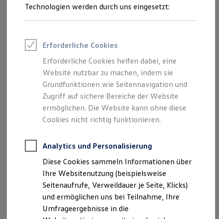
Jetzt T-Shirt „VW“ kaufen
Reifenpakete
Technologien werden durch uns eingesetzt:
Leasing
Leasing-Angebote
Gebrauchtwagen Leasing
Junge Gebrauchtwagen-Leasing
Erforderliche Cookies
Elektroauto Leasing
Kleinwagen-Leasing
Erforderliche Cookies helfen dabei, eine
Leasing ohne Anzahlung
Website nutzbar zu machen, indem sie
Finanzierung
Autokredit mit Schlussrate
Grundfunktionen wie Seitennavigation und
Versicherungen und Garantien
Zugriff auf sichere Bereiche der Website
Kfz-Versicherung
ermöglichen. Die Website kann ohne diese
Restschuldversicherungen
Garantien
Cookies nicht richtig funktionieren.
Wartungsverträge
Geschäftskunden
Professional Class bei Volkswagen
Analytics und Personalisierung
Großkunden
Diese Cookies sammeln Informationen über
Behörden
Direktkunden
Ihre Websitenutzung (beispielsweise
Impressum
Nutzungsbedingungen
Sonderfahrzeuge
Seitenaufrufe, Verweildauer je Seite, Klicks)
Datenschutzerklärungen
Cookie-Richtlinie
Anpfiff zum Gewinn
und ermöglichen uns bei Teilnahme, Ihre
Lizenzhinweise Dritter
Elektromobilität
Elektroautos
Umfrageergebnisse in die
Angaben zum Digital Services Act (DSA)
EU Data Act
ID. Tutorials