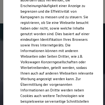
außerdem dazu verwendet, die
Hybridautos
Stromverbrauch, die CO₂-Emissionen und die
Erscheinungshäufigkeit einer Anzeige zu
Marke und Erlebnis
Fahrleistungswerte eines Fahrzeugs beeinflussen.
begrenzen und die Effektivität von
Volkswagen R und R Experience
R-Modelle
Kampagnen zu messen und zu steuern. Sie
R Experience
registrieren, ob Sie eine Webseite besucht
Driving Experience
haben oder nicht, sowie welche Inhalte
Volkswagen entdecken
Werkbesichtigung
genutzt worden sind. Dies basiert auf einer
Factory visit
eindeutigen Identifikation Ihres Browsers
Lifestyle Shop
sowie Ihres Internetgeräts. Die
T-Roc Kollektion
Golf Kollektion
Informationen können mit anderen
ID. Kollektion
Webseiten oder Seiten Dritter, wie z.B.
Volkswagen Kollektion
Volkswagen Konzerngesellschaften oder
R-Kollektion
GTI Kollektion
Werbetreibenden, geteilt werden, sodass
Fußball Drop
Ihnen auch auf anderen Webseiten relevante
we drive football
Werbung angezeigt werden kann. Zur
#wedriveproud
Besitzer und Service
Übermittlung der vorgenannten
myVolkswagen
Informationen an Dritte werden neben
Software Updates
Cookies auch weitere Technologien wie
Service und Ersatzteile
Inspektion und HU/AU
beispielsweise serverseitige Schnittstellen
Reparaturen und Checks