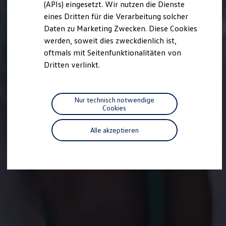
(APIs) eingesetzt. Wir nutzen die Dienste
Motorenöl und Flüssigkeiten
eines Dritten für die Verarbeitung solcher
Räder und Reifen
Pannen- und Unfallhilfe
Daten zu Marketing Zwecken. Diese Cookies
Economy Service
werden, soweit dies zweckdienlich ist,
Volkswagen Teile
oftmals mit Seitenfunktionalitäten von
Zubehör
Modellspezifisches Zubehör
Dritten verlinkt.
Schutz und Pflege
Transport
Entertainment und Elektronik
Individualisieren
Nur technisch notwendige
Wallbox und Ladekabel
Cookies
Digitale Extras
Dienste für Ihr Modell finden
Alle akzeptieren
Volkswagen Apps, Login und Shop
Handy und Fahrzeug verbinden
Updates für Software, Karten und Radio
Über Ihr Auto
Vorgängermodelle
Kundeninformationen
Volkswagen Kundenbetreuung
Warn- und Kontrollleuchten
Assistenzsysteme
Digitale Betriebsanleitung
Live Beratung