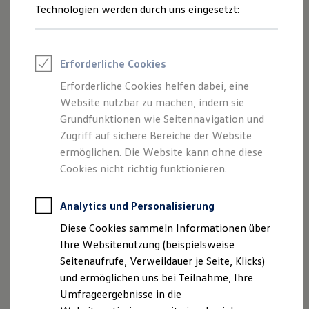
Produkt gern bei Ihrem
Volkswagen
Partner an.
Reifenpakete
Technologien werden durch uns eingesetzt:
Leasing
Leasing-Angebote
Jetzt Sweatshirt mit 3D-Logo kaufen
Gebrauchtwagen Leasing
Junge Gebrauchtwagen-Leasing
Erforderliche Cookies
Elektroauto Leasing
Kleinwagen-Leasing
Erforderliche Cookies helfen dabei, eine
Leasing ohne Anzahlung
Website nutzbar zu machen, indem sie
Finanzierung
Autokredit mit Schlussrate
Grundfunktionen wie Seitennavigation und
Versicherungen und Garantien
Zugriff auf sichere Bereiche der Website
Kfz-Versicherung
ermöglichen. Die Website kann ohne diese
Restschuldversicherungen
Garantien
Cookies nicht richtig funktionieren.
Wartungsverträge
Geschäftskunden
Professional Class bei Volkswagen
Analytics und Personalisierung
Großkunden
Diese Cookies sammeln Informationen über
Behörden
Direktkunden
Ihre Websitenutzung (beispielsweise
Sonderfahrzeuge
Seitenaufrufe, Verweildauer je Seite, Klicks)
Anpfiff zum Gewinn
und ermöglichen uns bei Teilnahme, Ihre
Impressum
Nutzungsbedingungen
Elektromobilität
Elektroautos
Umfrageergebnisse in die
Datenschutzerklärungen
Cookie-Richtlinie
ID. Tutorials