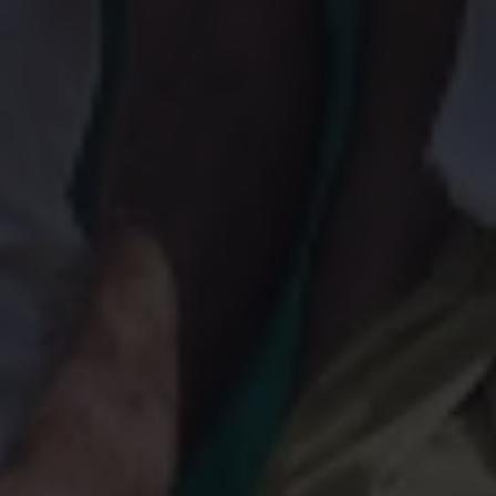
Magazin
Lifestyle
Transport
Familie
Elektromobilität
Volkswagen R
Pannen- und Unfallhilfe
Volkswagen Kundenbetreuung