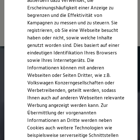
außerdem dazu verwendet, die
Hybridautos
Witterungs- und Verkehrsbedingungen sowie dem
Erscheinungshäufigkeit einer Anzeige zu
Marke und Erlebnis
individuellen Fahrverhalten den Kraftstoffverbrauch, den
begrenzen und die Effektivität von
Volkswagen R und R Experience
Stromverbrauch, die CO₂-Emissionen und die
R-Modelle
Kampagnen zu messen und zu steuern. Sie
Fahrleistungswerte eines Fahrzeugs beeinflussen.
R Experience
registrieren, ob Sie eine Webseite besucht
Driving Experience
haben oder nicht, sowie welche Inhalte
Volkswagen entdecken
Werkbesichtigung
genutzt worden sind. Dies basiert auf einer
Factory visit
eindeutigen Identifikation Ihres Browsers
Lifestyle Shop
sowie Ihres Internetgeräts. Die
T-Roc Kollektion
Golf Kollektion
Informationen können mit anderen
ID. Kollektion
Webseiten oder Seiten Dritter, wie z.B.
Volkswagen Kollektion
Volkswagen Konzerngesellschaften oder
R-Kollektion
GTI Kollektion
Werbetreibenden, geteilt werden, sodass
Fußball Drop
Ihnen auch auf anderen Webseiten relevante
we drive football
Werbung angezeigt werden kann. Zur
#wedriveproud
Besitzer und Service
Übermittlung der vorgenannten
myVolkswagen
Informationen an Dritte werden neben
Software Updates
Cookies auch weitere Technologien wie
Service und Ersatzteile
Inspektion und HU/AU
beispielsweise serverseitige Schnittstellen
Reparaturen und Checks