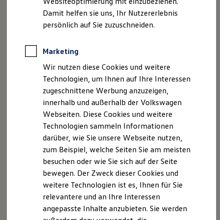
Websiteoptimierung mit einzubeziehen.
Lizenzhinweise Dritter
Elektrofahrzeugkonzepte
Damit helfen sie uns, Ihr Nutzererlebnis
Angaben zum Digital Services Act (DSA)
EU Data Act
ID. EVERY1
Reichweite
persönlich auf Sie zuzuschneiden.
Produktsicherheitsinformationen
Vertrag Widerrufen
Reichweite der ID. Modelle
Reichweite im Winter
Rekuperation
Marketing
Laden
Disclaimer von Volkswagen AG
Wir nutzen diese Cookies und weitere
Laden unterwegs
Laden Zuhause
Technologien, um Ihnen auf Ihre Interessen
Die in dieser Darstellung gezeigten Fahrzeuge und
Ladestationen finden
Ausstattungen können in einzelnen Details vom aktuellen
zugeschnittene Werbung anzuzeigen,
Ladezeitensimulator
deutschen Lieferprogramm abweichen. Abgebildet sind
innerhalb und außerhalb der Volkswagen
Batterie
teilweise Sonderausstattungen der Fahrzeuge gegen
Sicherheit
Webseiten. Diese Cookies und weitere
Garantie und Lebensdauer
Mehrpreis.
Technologien sammeln Informationen
Nachhaltigkeit
Bitte beachten Sie auch unseren Konfigurator für eine
darüber, wie Sie unsere Webseite nutzen,
Technologie
Übersicht der aktuell verfügbaren Modelle und Ausstattungen.
Kosten und Kauf
zum Beispiel, welche Seiten Sie am meisten
Verbrauchskosten
Die angegebenen Verbrauchs- und Emissionswerte beziehen
besuchen oder wie Sie sich auf der Seite
Kaufoptionen
sich nicht auf ein einzelnes Fahrzeug und sind nicht Bestandteil
bewegen. Der Zweck dieser Cookies und
E-Auto-Förderung
des Angebots, sondern dienen allein Vergleichszwecken
Software und Konnektivität
weitere Technologien ist es, Ihnen für Sie
zwischen den verschiedenen Fahrzeugtypen.
Die ID. Software 6
relevantere und an Ihre Interessen
Zusatzausstattungen und
Zubehör
(Anbauteile, Reifenformat
ID. Software Versionen und Updates
angepasste Inhalte anzubieten. Sie werden
Digitale Extras
usw.) können relevante Fahrzeugparameter, wie
z. B.
Gewicht,
Schnittstellen zu Ihrem ID.
Rollwiderstand und Aerodynamik verändern und neben