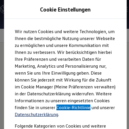
Modelle und Konfigurator
Cookie Einstellungen
Konfigurator
Modelle vergleichen
Konfiguration laden
Zum
Zum
Autosuche
Wir nutzen Cookies und weitere Technologien, um
Hauptinhalt
Footer
Elektroautos
springen
springen
Information
Ihnen die bestmögliche Nutzung unserer Webseite
ENERGY Sondermodelle
Nutzfahrzeuge
zu ermöglichen und unsere Kommunikation mit
SUV und CUV
Ihnen zu verbessern. Wir berücksichtigen hierbei
Familienautos
Ihre Präferenzen und verarbeiten Daten für
Kombis
Sweatshirt mit 3D-
Kompaktwagen
Marketing, Analytics und Personalisierung nur,
Sportwagen
wenn Sie uns Ihre Einwilligung geben. Diese
Schnell verfügbare Fahrzeuge
Logo
Unisex
Angebote und Produkte
können Sie jederzeit mit Wirkung für die Zukunft
Aktuelle Angebote
im Cookie Manager (Meine Präferenzen verwalten)
E-Auto-Förderung
in der Datenschutzerklärung widerrufen. Weitere
Volkswagen Marktplatz
Zeigen Sie Ihre Leidenschaft für
Volkswagen
,
z. B.
mit
Informationen zu unseren eingesetzten Cookies
Die ENERGY Sondermodelle
diesem coolen Kapuzen-Sweatshirt. Das große
Volkswagen
Junge Gebrauchtwagen und Gebrauchtwagen
finden Sie in unserer
Cookie-Richtlinie
und unserer
Logo sticht durch die 3D-Optik besonders hervor – so
Volkswagen Zertifizierte Gebrauchtwagen
Datenschutzerklärung
.
Elektromobilität bei Gebrauchtwagen
werden Sie zu einem echten Blickfang. Das Sweatshirt ist in
Zubehör- und Serviceangebote
den Größen XS–3XL erhältlich. Fragen Sie das gewünschte
Folgende Kategorien von Cookies und weitere
Saisonangebote