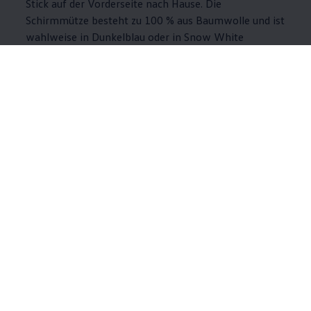
Stick auf der Vorderseite nach Hause. Die
Schirmmütze besteht zu 100 % aus Baumwolle und ist
wahlweise in Dunkelblau oder in Snow White
erhältlich – in diesen dezenten Farben kann es mit
vielen anderen Stilen kombiniert werden.
Jetzt Cap mit Logo-Stick kaufen