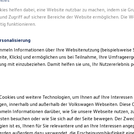
okies
kies helfen dabei, eine Website nutzbar zu machen, indem sie G
und Zugriff auf sichere Bereiche der Website ermöglichen. Die W
tig funktionieren.
rsonalisierung
mmeln Informationen über Ihre Websitenutzung (beispielsweise S
eite, Klicks) und ermöglichen uns bei Teilnahme, Ihre Umfrageerge
g mit einzubeziehen. Damit helfen sie uns, Ihr Nutzererlebnis pe
Cookies und weitere Technologien, um Ihnen auf Ihre Interessen
en, innerhalb und außerhalb der Volkswagen Webseiten. Diese C
meln Informationen darüber, wie Sie unsere Webseite nutzen, zu
sten besuchen oder wie Sie sich auf der Seite bewegen. Der Zwec
ien ist es, Ihnen für Sie relevantere und an Ihre Interessen ange
erden außerdem dazu verwendet, die Erscheinungshäufigkeit eine