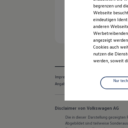
Elektrofahrzeugkonzepte
begrenzen und die
ID. EVERY1
Webseite besucht 
Reichweite
Reichweite der ID. Modelle
eindeutigen Ident
Reichweite im Winter
anderen Webseiten
Rekuperation
Werbetreibenden,
Laden
Laden unterwegs
angezeigt werden
Laden Zuhause
Cookies auch weit
Ladestationen finden
nutzen die Dienst
Ladezeitensimulator
Batterie
werden, soweit di
Sicherheit
Garantie und Lebensdauer
Nachhaltigkeit
Impressum
Nutzungsbedingungen
Technologie
Nur tec
Angaben zum Digital Services Act (DSA)
Kosten und Kauf
Verbrauchskosten
Kaufoptionen
E-Auto-Förderung
Software und Konnektivität
Disclaimer von Volkswagen AG
Die ID. Software 6
ID. Software Versionen und Updates
Die in dieser Darstellung gezeigte
Digitale Extras
Abgebildet sind teilweise Sonderau
Schnittstellen zu Ihrem ID.