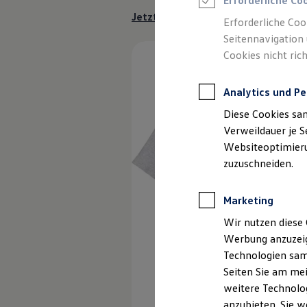
Erforderliche Co
Reifenpakete
Jetzt T-Shirt mit 3D-Logo kaufen
Leasing
Erforderliche Coo
Leasing-Angebote
Seitennavigation 
Gebrauchtwagen Leasing
Cookies nicht rich
Junge Gebrauchtwagen-Leasing
Elektroauto Leasing
Kleinwagen-Leasing
Analytics und Pe
Leasing ohne Anzahlung
Finanzierung
Diese Cookies sa
Autokredit mit Schlussrate
Versicherungen und Garantien
Verweildauer je S
Kfz-Versicherung
Websiteoptimierun
Restschuldversicherungen
zuzuschneiden.
Garantien
Wartungsverträge
Geschäftskunden
Marketing
Professional Class bei Volkswagen
Großkunden
Wir nutzen diese 
Behörden
Werbung anzuzeig
Direktkunden
Sonderfahrzeuge
Technologien sam
Anpfiff zum Gewinn
Seiten Sie am mei
Elektromobilität
weitere Technolog
Elektroautos
ID. Tutorials
anzubieten. Sie w