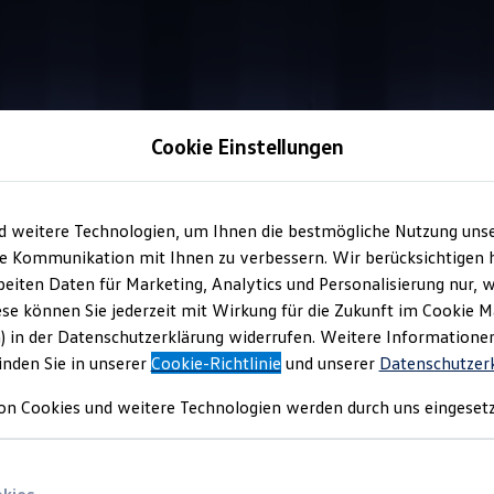
Cookie Einstellungen
Information
d weitere Technologien, um Ihnen die bestmögliche Nutzung uns
e Kommunikation mit Ihnen zu verbessern. Wir berücksichtigen h
eiten Daten für Marketing, Analytics und Personalisierung nur, w
 3D-Logo
Damen
ese können Sie jederzeit mit Wirkung für die Zukunft im Cookie 
) in der Datenschutzerklärung widerrufen. Weitere Informatione
inden Sie in unserer
Cookie-Richtlinie
und unserer
Datenschutzer
nge zieht die Blicke auf sich, vor allem durch das große
Volksw
on Cookies und weitere Technologien werden durch uns eingesetz
h genauso gut im lässigen Boyfriend-Style getragen werden, wenn
st in den Größen XS–2XL erhältlich. Fragen Sie das gewünschte P