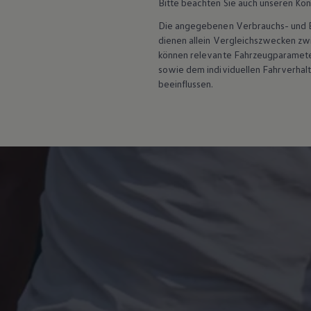
Bitte beachten Sie auch unseren Kon
Hybridautos
Marke und Erlebnis
Die angegebenen Verbrauchs- und Emi
Volkswagen R und R Experience
dienen allein Vergleichszwecken z
R-Modelle
können relevante Fahrzeugparamete
R Experience
sowie dem individuellen Fahrverhal
Driving Experience
Volkswagen entdecken
beeinflussen.
Werkbesichtigung
Factory visit
Lifestyle Shop
T-Roc Kollektion
Golf Kollektion
ID. Kollektion
Volkswagen Kollektion
R-Kollektion
GTI Kollektion
Fußball Drop
we drive football
#wedriveproud
Besitzer und Service
myVolkswagen
Software Updates
Service und Ersatzteile
Inspektion und HU/AU
Reparaturen und Checks