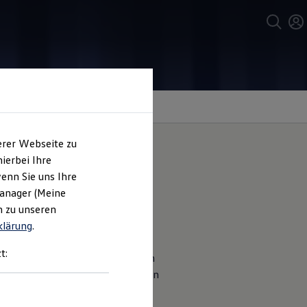
erer Webseite zu
ierbei Ihre
enn Sie uns Ihre
Manager (Meine
n zu unseren
klärung
.
agen
Logo in 3D-Prägung. Es ist
t:
 man sich für die Herrenpassform
rodukt gern bei Ihrem
Volkswagen