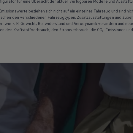
figurator für eine Übersicht der aktuell verfügbaren Modelle und Ausstatt
ssionswerte beziehen sich nicht auf ein einzelnes Fahrzeug und sind nic
wischen den verschiedenen Fahrzeugtypen. Zusatzausstattungen und
Zube
r, wie
z. B.
Gewicht, Rollwiderstand und Aerodynamik verändern und neb
ten den Kraftstoffverbrauch, den Stromverbrauch, die CO₂-Emissionen und