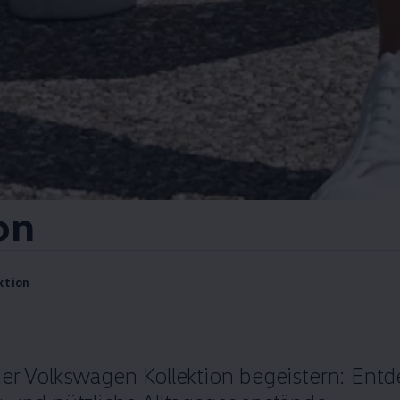
on
ktion
der
Volkswagen
Kollektion begeistern: Ent