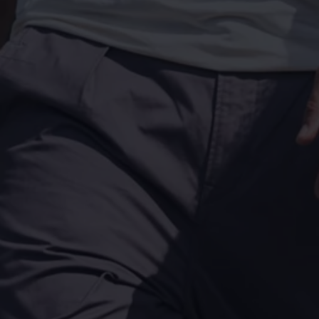
Motorenöl und Flüssigkeiten
Räder und Reifen
Pannen- und Unfallhilfe
Economy Service
Volkswagen Teile
Zubehör
Modellspezifisches Zubehör
Schutz und Pflege
Transport
Entertainment und Elektronik
Individualisieren
Wallbox und Ladekabel
Digitale Extras
Dienste für Ihr Modell finden
Volkswagen Apps, Login und Shop
Handy und Fahrzeug verbinden
Updates für Software, Karten und Radio
Über Ihr Auto
Vorgängermodelle
Kundeninformationen
Volkswagen Kundenbetreuung
Warn- und Kontrollleuchten
Assistenzsysteme
Digitale Betriebsanleitung
Live Beratung