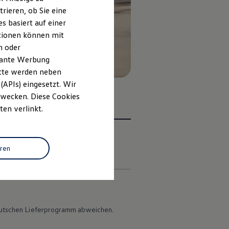
rieren, ob Sie eine
s basiert auf einer
ationen können mit
n oder
evante Werbung
itte werden neben
(APIs) eingesetzt. Wir
 Zwecken. Diese Cookies
ten verlinkt.
eren
en
 deutschen Lieferprogramm abweichen.