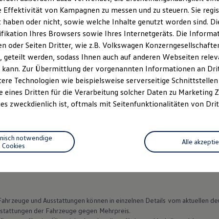
 Effektivität von Kampagnen zu messen und zu steuern. Sie regist
haben oder nicht, sowie welche Inhalte genutzt worden sind. Die
ifikation Ihres Browsers sowie Ihres Internetgeräts. Die Inform
 oder Seiten Dritter, wie z.B. Volkswagen Konzerngesellschafte
 geteilt werden, sodass Ihnen auch auf anderen Webseiten rel
 kann. Zur Übermittlung der vorgenannten Informationen an Dr
ere Technologien wie beispielsweise serverseitige Schnittstellen 
e eines Dritten für die Verarbeitung solcher Daten zu Marketing
es zweckdienlich ist, oftmals mit Seitenfunktionalitäten von Drit
Datenschutzerklärungen
Cookie-Richtlinie
Lizenzhinweise Dritter
hnisch notwendige
Alle akzepti
EU Data Act
Produktsicherheitsinformationen
Vertrag Widerruf
Cookies
n Fahrzeuge und Ausstattungen können in einzelnen Details vom aktuellen
sstattungen der Fahrzeuge gegen Mehrpreis.