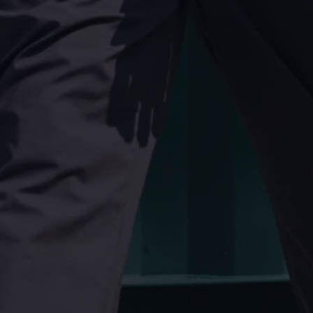
Magazin
Lifestyle
Transport
Familie
Elektromobilität
Volkswagen R
Pannen- und Unfallhilfe
Volkswagen Kundenbetreuung