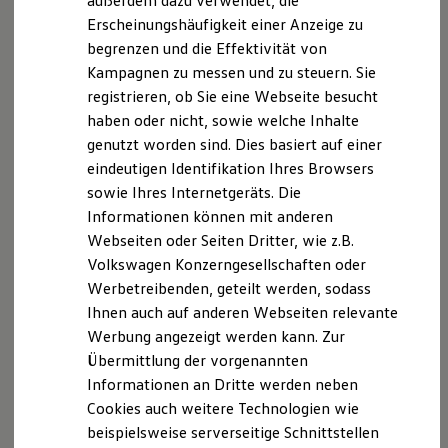
außerdem dazu verwendet, die
Hybridautos
Erscheinungshäufigkeit einer Anzeige zu
Marke und Erlebnis
Disclaimer von Volkswagen AG
begrenzen und die Effektivität von
Volkswagen R und R Experience
R-Modelle
Kampagnen zu messen und zu steuern. Sie
Die in dieser Darstellung gezeigten Fahrzeuge und
R Experience
registrieren, ob Sie eine Webseite besucht
Ausstattungen können in einzelnen Details vom aktuellen
Driving Experience
haben oder nicht, sowie welche Inhalte
deutschen Lieferprogramm abweichen. Abgebildet sind
Volkswagen entdecken
Werkbesichtigung
teilweise Sonderausstattungen der Fahrzeuge gegen
genutzt worden sind. Dies basiert auf einer
Factory visit
Mehrpreis.
eindeutigen Identifikation Ihres Browsers
Lifestyle Shop
Bitte beachten Sie auch unseren Konfigurator für eine
sowie Ihres Internetgeräts. Die
T-Roc Kollektion
Übersicht der aktuell verfügbaren Modelle und Ausstattungen.
Golf Kollektion
Informationen können mit anderen
ID. Kollektion
Die angegebenen Verbrauchs- und Emissionswerte beziehen
Webseiten oder Seiten Dritter, wie z.B.
Volkswagen Kollektion
sich nicht auf ein einzelnes Fahrzeug und sind nicht Bestandteil
Volkswagen Konzerngesellschaften oder
R-Kollektion
des Angebots, sondern dienen allein Vergleichszwecken
GTI Kollektion
Werbetreibenden, geteilt werden, sodass
zwischen den verschiedenen Fahrzeugtypen.
Fußball Drop
Ihnen auch auf anderen Webseiten relevante
we drive football
Zusatzausstattungen und
Zubehör
(Anbauteile, Reifenformat
Werbung angezeigt werden kann. Zur
#wedriveproud
usw.) können relevante Fahrzeugparameter, wie
z. B.
Gewicht,
Besitzer und Service
Übermittlung der vorgenannten
Rollwiderstand und Aerodynamik verändern und neben
myVolkswagen
Informationen an Dritte werden neben
Witterungs- und Verkehrsbedingungen sowie dem
Software Updates
individuellen Fahrverhalten den Kraftstoffverbrauch, den
Cookies auch weitere Technologien wie
Service und Ersatzteile
Stromverbrauch, die CO₂-Emissionen und die
Inspektion und HU/AU
beispielsweise serverseitige Schnittstellen
Reparaturen und Checks
Fahrleistungswerte eines Fahrzeugs beeinflussen.