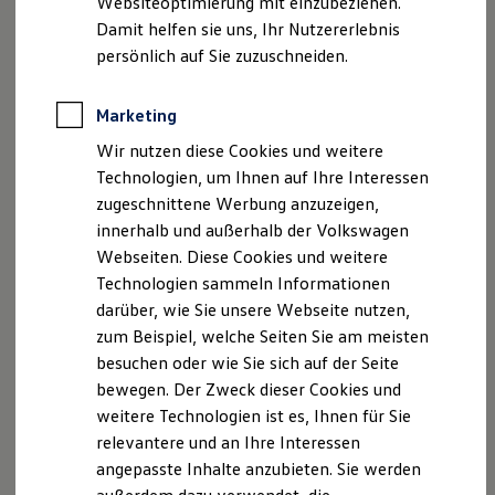
Websiteoptimierung mit einzubeziehen.
Elektrofahrzeugkonzepte
Damit helfen sie uns, Ihr Nutzererlebnis
ID. EVERY1
Reichweite
persönlich auf Sie zuzuschneiden.
Reichweite der ID. Modelle
Reichweite im Winter
Rekuperation
Marketing
Laden
Wir nutzen diese Cookies und weitere
Laden unterwegs
Laden Zuhause
Technologien, um Ihnen auf Ihre Interessen
Ladestationen finden
zugeschnittene Werbung anzuzeigen,
, 1 von 3
, 2 von 3
, 3 von 3
Ladezeitensimulator
innerhalb und außerhalb der Volkswagen
Batterie
Sicherheit
Webseiten. Diese Cookies und weitere
Garantie und Lebensdauer
Technologien sammeln Informationen
Nachhaltigkeit
darüber, wie Sie unsere Webseite nutzen,
Technologie
Kosten und Kauf
zum Beispiel, welche Seiten Sie am meisten
Verbrauchskosten
Impressum
Nutzungsbedingungen
besuchen oder wie Sie sich auf der Seite
Kaufoptionen
Datenschutzerklärungen
Cookie-Richtlinie
bewegen. Der Zweck dieser Cookies und
E-Auto-Förderung
Lizenzhinweise Dritter
Software und Konnektivität
weitere Technologien ist es, Ihnen für Sie
Die ID. Software 6
Angaben zum Digital Services Act (DSA)
EU Data Act
relevantere und an Ihre Interessen
ID. Software Versionen und Updates
Produktsicherheitsinformationen
Vertrag Widerrufen
angepasste Inhalte anzubieten. Sie werden
Digitale Extras
Schnittstellen zu Ihrem ID.