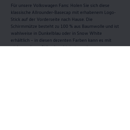
Für unsere
Volkswagen
Fans: Holen Sie sich diese
klassische Allrounder-Basecap mit erhabenem Logo-
Stick auf der Vorderseite nach Hause. Die
Schirmmütze besteht zu 100 % aus Baumwolle und ist
wahlweise in Dunkelblau oder in Snow White
erhältlich – in diesen dezenten Farben kann es mit
vielen anderen Stilen kombiniert werden.
Jetzt Cap mit Logo-Stick kaufen