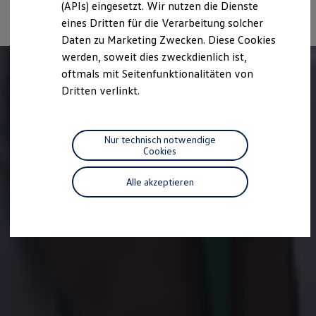
(APIs) eingesetzt. Wir nutzen die Dienste
Motorenöl und Flüssigkeiten
eines Dritten für die Verarbeitung solcher
Räder und Reifen
Pannen- und Unfallhilfe
Daten zu Marketing Zwecken. Diese Cookies
Economy Service
werden, soweit dies zweckdienlich ist,
Volkswagen Teile
oftmals mit Seitenfunktionalitäten von
Zubehör
Modellspezifisches Zubehör
Dritten verlinkt.
Schutz und Pflege
Transport
Entertainment und Elektronik
Individualisieren
Nur technisch notwendige
Wallbox und Ladekabel
Cookies
Digitale Extras
Dienste für Ihr Modell finden
Alle akzeptieren
Volkswagen Apps, Login und Shop
Handy und Fahrzeug verbinden
Updates für Software, Karten und Radio
Über Ihr Auto
Vorgängermodelle
Kundeninformationen
Volkswagen Kundenbetreuung
Warn- und Kontrollleuchten
Assistenzsysteme
Digitale Betriebsanleitung
Live Beratung