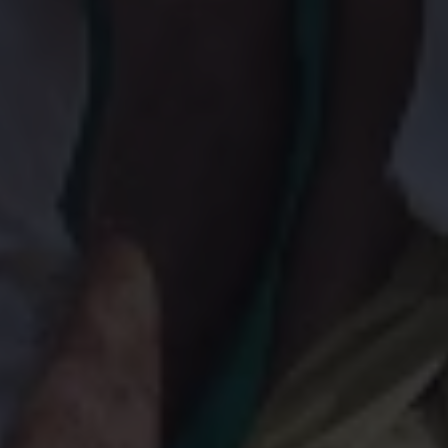
Magazin
Lifestyle
Transport
Familie
Elektromobilität
Volkswagen R
Pannen- und Unfallhilfe
Volkswagen Kundenbetreuung