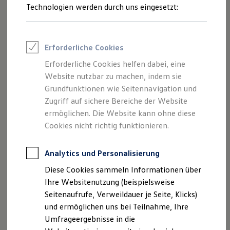
Reifenpakete
Technologien werden durch uns eingesetzt:
Leasing
Leasing-Angebote
Gebrauchtwagen Leasing
Junge Gebrauchtwagen-Leasing
Erforderliche Cookies
Elektroauto Leasing
Kleinwagen-Leasing
Erforderliche Cookies helfen dabei, eine
Leasing ohne Anzahlung
Website nutzbar zu machen, indem sie
Finanzierung
Autokredit mit Schlussrate
Grundfunktionen wie Seitennavigation und
Versicherungen und Garantien
Zugriff auf sichere Bereiche der Website
Kfz-Versicherung
ermöglichen. Die Website kann ohne diese
Restschuldversicherungen
Garantien
Cookies nicht richtig funktionieren.
Wartungsverträge
Geschäftskunden
Professional Class bei Volkswagen
Analytics und Personalisierung
Großkunden
Diese Cookies sammeln Informationen über
Behörden
Direktkunden
Ihre Websitenutzung (beispielsweise
Sonderfahrzeuge
Seitenaufrufe, Verweildauer je Seite, Klicks)
Anpfiff zum Gewinn
und ermöglichen uns bei Teilnahme, Ihre
Elektromobilität
Elektroautos
Umfrageergebnisse in die
ID. Tutorials