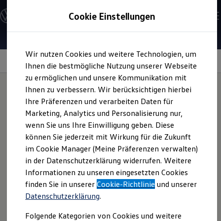
Modelle und Konfigurator
Cookie Einstellungen
Konfigurator
Modelle vergleichen
Konfiguration laden
Zum
Zum
Autosuche
Wir nutzen Cookies und weitere Technologien, um
Hauptinhalt
Footer
Elektroautos
springen
springen
Information
Ihnen die bestmögliche Nutzung unserer Webseite
ENERGY Sondermodelle
Nutzfahrzeuge
zu ermöglichen und unsere Kommunikation mit
SUV und CUV
Ihnen zu verbessern. Wir berücksichtigen hierbei
Familienautos
Ihre Präferenzen und verarbeiten Daten für
Kombis
Polo
-Shirts
für Herren
Kompaktwagen
Marketing, Analytics und Personalisierung nur,
Sportwagen
wenn Sie uns Ihre Einwilligung geben. Diese
Schnell verfügbare Fahrzeuge
Angebote und Produkte
können Sie jederzeit mit Wirkung für die Zukunft
Wie wäre es mit einem modernen
Polo
-Shirt im
Aktuelle Angebote
im Cookie Manager (Meine Präferenzen verwalten)
Volkswagen
Look? Dieses
Polo
-Shirt in Snow White oder
E-Auto-Förderung
in der Datenschutzerklärung widerrufen. Weitere
Volkswagen Marktplatz
Dunkelblau besteht aus 100 % Bio-Baumwolle und trägt
Informationen zu unseren eingesetzten Cookies
Die ENERGY Sondermodelle
stolz ein
Volkswagen
Logo in Farbe des Shirts auf der Brust.
Junge Gebrauchtwagen und Gebrauchtwagen
finden Sie in unserer
Cookie-Richtlinie
und unserer
Es ist in den Größen S–2XL erhältlich.
Volkswagen Zertifizierte Gebrauchtwagen
Datenschutzerklärung
.
Elektromobilität bei Gebrauchtwagen
Zubehör- und Serviceangebote
Jetzt Herren
Polo
-Shirts kaufen
Folgende Kategorien von Cookies und weitere
Saisonangebote