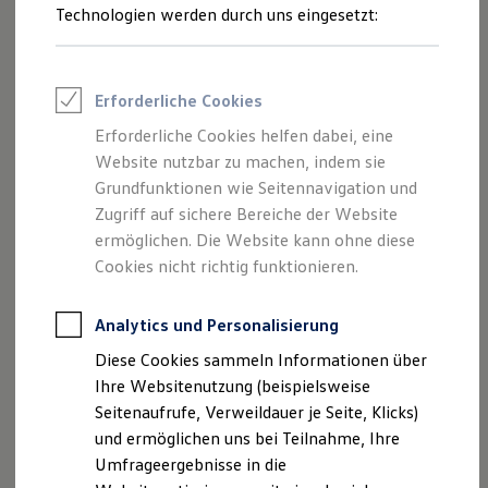
Jetzt Herren Sweatshirt kaufen
Reifenpakete
Technologien werden durch uns eingesetzt:
Leasing
Leasing-Angebote
Gebrauchtwagen Leasing
Junge Gebrauchtwagen-Leasing
Erforderliche Cookies
Elektroauto Leasing
Kleinwagen-Leasing
Erforderliche Cookies helfen dabei, eine
Leasing ohne Anzahlung
Website nutzbar zu machen, indem sie
Finanzierung
Autokredit mit Schlussrate
Grundfunktionen wie Seitennavigation und
Versicherungen und Garantien
Zugriff auf sichere Bereiche der Website
Kfz-Versicherung
ermöglichen. Die Website kann ohne diese
Restschuldversicherungen
Garantien
Cookies nicht richtig funktionieren.
Wartungsverträge
Geschäftskunden
Professional Class bei Volkswagen
Analytics und Personalisierung
Großkunden
Diese Cookies sammeln Informationen über
Behörden
Direktkunden
Ihre Websitenutzung (beispielsweise
Sonderfahrzeuge
Seitenaufrufe, Verweildauer je Seite, Klicks)
Anpfiff zum Gewinn
und ermöglichen uns bei Teilnahme, Ihre
Elektromobilität
Elektroautos
Umfrageergebnisse in die
ID. Tutorials