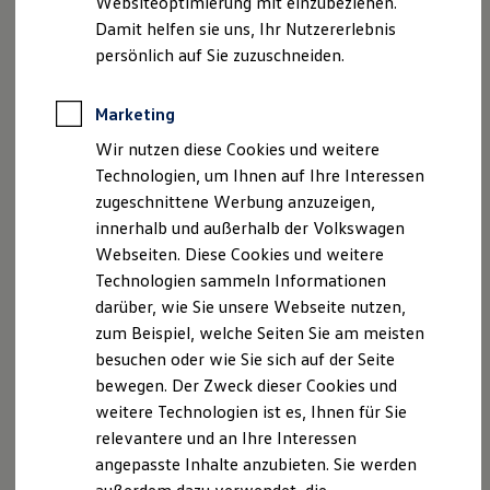
Websiteoptimierung mit einzubeziehen.
Elektrofahrzeugkonzepte
Damit helfen sie uns, Ihr Nutzererlebnis
ID. EVERY1
Reichweite
persönlich auf Sie zuzuschneiden.
Reichweite der ID. Modelle
Reichweite im Winter
Rekuperation
Marketing
Laden
Wir nutzen diese Cookies und weitere
Laden unterwegs
Laden Zuhause
Technologien, um Ihnen auf Ihre Interessen
Ladestationen finden
zugeschnittene Werbung anzuzeigen,
Ladezeitensimulator
innerhalb und außerhalb der Volkswagen
Batterie
, 1 von 2
, 2 von 2
Sicherheit
Webseiten. Diese Cookies und weitere
Garantie und Lebensdauer
Technologien sammeln Informationen
Nachhaltigkeit
darüber, wie Sie unsere Webseite nutzen,
Technologie
Kosten und Kauf
zum Beispiel, welche Seiten Sie am meisten
Verbrauchskosten
besuchen oder wie Sie sich auf der Seite
Kaufoptionen
Impressum
Nutzungsbedingungen
bewegen. Der Zweck dieser Cookies und
E-Auto-Förderung
Datenschutzerklärungen
Cookie-Richtlinie
Software und Konnektivität
weitere Technologien ist es, Ihnen für Sie
Die ID. Software 6
Lizenzhinweise Dritter
relevantere und an Ihre Interessen
ID. Software Versionen und Updates
Angaben zum Digital Services Act (DSA)
EU Data Act
angepasste Inhalte anzubieten. Sie werden
Digitale Extras
Produktsicherheitsinformationen
Vertrag Widerrufen
Schnittstellen zu Ihrem ID.