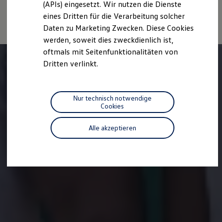
Stromverbrauch, die CO₂-Emissionen und die
(APIs) eingesetzt. Wir nutzen die Dienste
Motorenöl und Flüssigkeiten
Fahrleistungswerte eines Fahrzeugs beeinflussen.
eines Dritten für die Verarbeitung solcher
Räder und Reifen
Pannen- und Unfallhilfe
Daten zu Marketing Zwecken. Diese Cookies
Economy Service
werden, soweit dies zweckdienlich ist,
Volkswagen Teile
oftmals mit Seitenfunktionalitäten von
Zubehör
Modellspezifisches Zubehör
Dritten verlinkt.
Schutz und Pflege
Transport
Entertainment und Elektronik
Individualisieren
Nur technisch notwendige
Wallbox und Ladekabel
Cookies
Digitale Extras
Dienste für Ihr Modell finden
Alle akzeptieren
Volkswagen Apps, Login und Shop
Handy und Fahrzeug verbinden
Updates für Software, Karten und Radio
Über Ihr Auto
Vorgängermodelle
Kundeninformationen
Volkswagen Kundenbetreuung
Warn- und Kontrollleuchten
Assistenzsysteme
Digitale Betriebsanleitung
Live Beratung