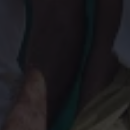
Magazin
Lifestyle
Transport
Familie
Elektromobilität
Volkswagen R
Pannen- und Unfallhilfe
Volkswagen Kundenbetreuung