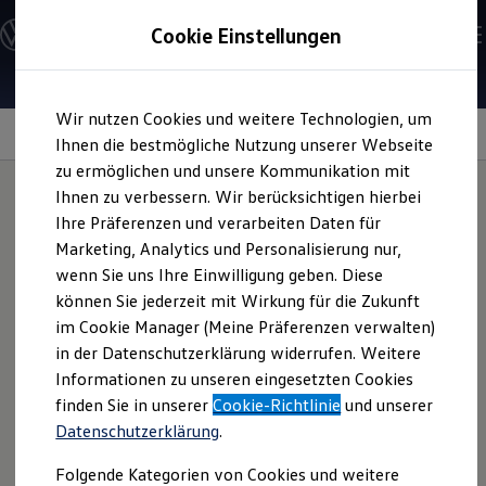
Modelle und Konfigurator
Cookie Einstellungen
Konfigurator
Modelle vergleichen
Konfiguration laden
Zum
Zum
Autosuche
Wir nutzen Cookies und weitere Technologien, um
Hauptinhalt
Footer
Elektroautos
springen
springen
Information
Ihnen die bestmögliche Nutzung unserer Webseite
ENERGY Sondermodelle
Nutzfahrzeuge
zu ermöglichen und unsere Kommunikation mit
SUV und CUV
Ihnen zu verbessern. Wir berücksichtigen hierbei
Familienautos
Ihre Präferenzen und verarbeiten Daten für
Kombis
Sweatshirt
für Herren
Kompaktwagen
Marketing, Analytics und Personalisierung nur,
Sportwagen
wenn Sie uns Ihre Einwilligung geben. Diese
Schnell verfügbare Fahrzeuge
Angebote und Produkte
können Sie jederzeit mit Wirkung für die Zukunft
Mögen Sie schlichte, aber elegante Designs? Dann ist dieses
Aktuelle Angebote
im Cookie Manager (Meine Präferenzen verwalten)
Sweatshirt in Graumelange vielleicht genau das Richtige für
E-Auto-Förderung
in der Datenschutzerklärung widerrufen. Weitere
Volkswagen Marktplatz
Sie. Der Logo-Stick auf der Brust fügt sich nahtlos in das
Informationen zu unseren eingesetzten Cookies
Die ENERGY Sondermodelle
Volkswagen
Design ein und erzeugt einen unaufgeregten,
Junge Gebrauchtwagen und Gebrauchtwagen
finden Sie in unserer
Cookie-Richtlinie
und unserer
aber modernen Look. Der Pullover aus 100 % organischer
Volkswagen Zertifizierte Gebrauchtwagen
Datenschutzerklärung
.
Elektromobilität bei Gebrauchtwagen
Baumwolle ist in den Größen S–2XL erhältlich.
Zubehör- und Serviceangebote
Folgende Kategorien von Cookies und weitere
Saisonangebote