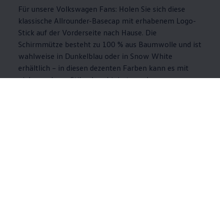
Für unsere
Volkswagen
Fans: Holen Sie sich diese
klassische Allrounder-Basecap mit erhabenem Logo-
Stick auf der Vorderseite nach Hause. Die
Schirmmütze besteht zu 100 % aus Baumwolle und ist
wahlweise in Dunkelblau oder in Snow White
erhältlich – in diesen dezenten Farben kann es mit
vielen anderen Stilen kombiniert werden.
Jetzt Cap mit Logo-Stick kaufen