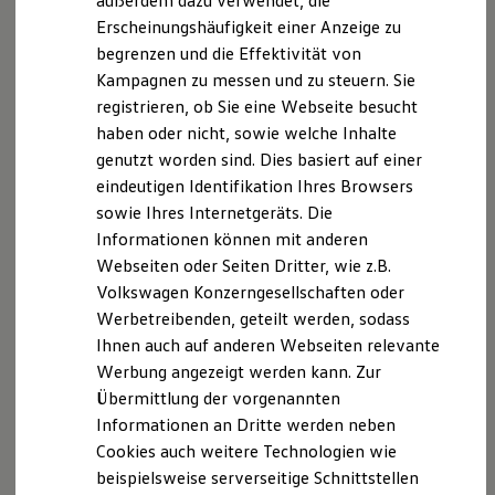
außerdem dazu verwendet, die
Hybridautos
Erscheinungshäufigkeit einer Anzeige zu
Marke und Erlebnis
begrenzen und die Effektivität von
Volkswagen R und R Experience
R-Modelle
Disclaimer von Volkswagen AG
Kampagnen zu messen und zu steuern. Sie
R Experience
registrieren, ob Sie eine Webseite besucht
Die in dieser Darstellung gezeigten Fahrzeuge und
Driving Experience
haben oder nicht, sowie welche Inhalte
Volkswagen entdecken
Ausstattungen können in einzelnen Details vom aktuellen
Werkbesichtigung
genutzt worden sind. Dies basiert auf einer
deutschen Lieferprogramm abweichen. Abgebildet sind
Factory visit
teilweise Sonderausstattungen der Fahrzeuge gegen
eindeutigen Identifikation Ihres Browsers
Lifestyle Shop
Mehrpreis.
sowie Ihres Internetgeräts. Die
T-Roc Kollektion
Bitte beachten Sie auch unseren Konfigurator für eine
Golf Kollektion
Informationen können mit anderen
Übersicht der aktuell verfügbaren Modelle und Ausstattungen.
ID. Kollektion
Webseiten oder Seiten Dritter, wie z.B.
Volkswagen Kollektion
Die angegebenen Verbrauchs- und Emissionswerte beziehen
Volkswagen Konzerngesellschaften oder
R-Kollektion
sich nicht auf ein einzelnes Fahrzeug und sind nicht Bestandteil
GTI Kollektion
Werbetreibenden, geteilt werden, sodass
Fußball Drop
des Angebots, sondern dienen allein Vergleichszwecken
Ihnen auch auf anderen Webseiten relevante
we drive football
zwischen den verschiedenen Fahrzeugtypen.
Werbung angezeigt werden kann. Zur
#wedriveproud
Zusatzausstattungen und
Zubehör
(Anbauteile, Reifenformat
Besitzer und Service
Übermittlung der vorgenannten
usw.) können relevante Fahrzeugparameter, wie
z. B.
Gewicht,
myVolkswagen
Informationen an Dritte werden neben
Rollwiderstand und Aerodynamik verändern und neben
Software Updates
Cookies auch weitere Technologien wie
Witterungs- und Verkehrsbedingungen sowie dem
Service und Ersatzteile
Inspektion und HU/AU
individuellen Fahrverhalten den Kraftstoffverbrauch, den
beispielsweise serverseitige Schnittstellen
Reparaturen und Checks